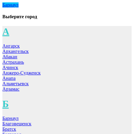
Барнаул
Выберите город
А
Ангарск
Архангельск
Абакан
Астрахань
Ачинск
Анжеро-Судженск
Анапа
Альметьевск
Арзамас
Б
Барнаул
Благовещенск
Братск