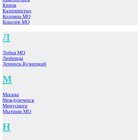
Киров
Калининград
Коломна МО
Королев МО
Л
Лобня МО
Люберцы
Ленинск-Кузнецкий
М
Москва
Междуреченск
Минусинск
Мытищи МО
Н