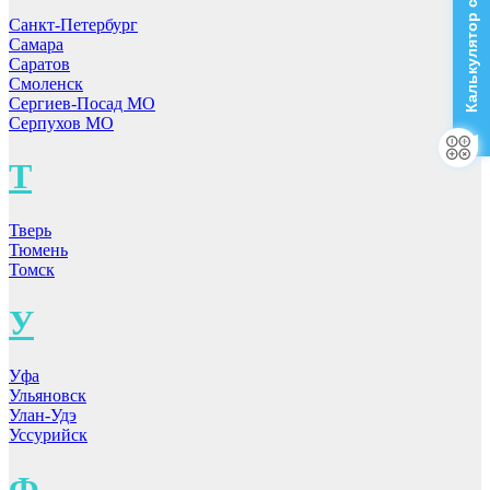
Калькулятор стоимости
Санкт-Петербург
Самара
Саратов
Смоленск
Сергиев-Посад МО
Серпухов МО
Т
Тверь
Тюмень
Томск
У
Уфа
Ульяновск
Улан-Удэ
Уссурийск
Ф