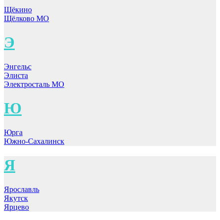
Щёкино
Щёлково МО
Э
Энгельс
Элиста
Электросталь МО
Ю
Юрга
Южно-Сахалинск
Я
Ярославль
Якутск
Ярцево