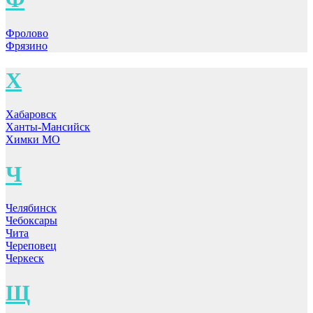
Фролово
Фрязино
Х
Хабаровск
Ханты-Мансийск
Химки МО
Ч
Челябинск
Чебоксары
Чита
Череповец
Черкеск
Щ