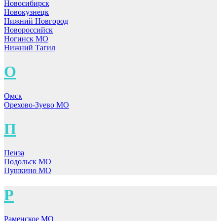
Новосибирск
Новокузнецк
Нижний Новгород
Новороссийск
Ногинск МО
Нижний Тагил
О
Омск
Орехово-Зуево МО
П
Пенза
Подольск МО
Пушкино МО
Р
Раменское МО