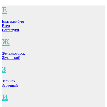
Е
Екатеринбург
Елец
Ессентуки
Ж
Железногорск
Жуковский
З
Заринск
Заречный
И