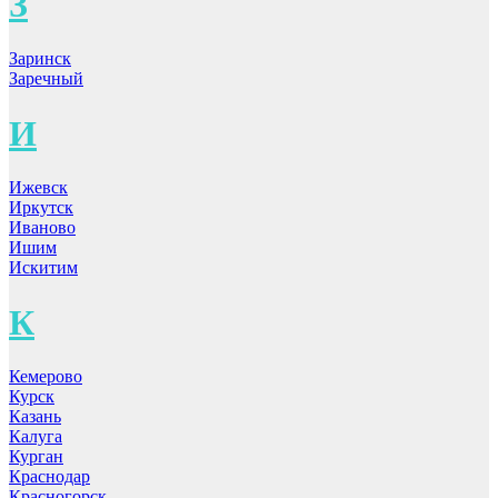
З
Заринск
Заречный
И
Ижевск
Иркутск
Иваново
Ишим
Искитим
К
Кемерово
Курск
Казань
Калуга
Курган
Краснодар
Красногорск