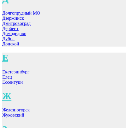
Долгопрудный МО
Дзержинск
Дмитровоград
Дербент
Домодедово
Дубна
Донской
Е
Екатеринбург
Елец
Ессентуки
Ж
Железногорск
Жуковский