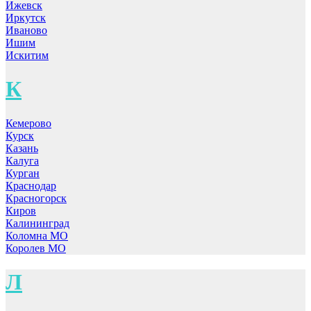
Ижевск
Иркутск
Иваново
Ишим
Искитим
К
Кемерово
Курск
Казань
Калуга
Курган
Краснодар
Красногорск
Киров
Калининград
Коломна МО
Королев МО
Л