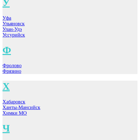
У
Уфа
Ульяновск
Улан-Удэ
Уссурийск
Ф
Фролово
Фрязино
Х
Хабаровск
Ханты-Мансийск
Химки МО
Ч