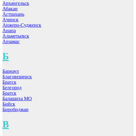
Архангельск
Абакан
Астрахань
Ачинск
Анжеро-Судженск
Анапа
Альметьевск
Арзамас
Б
Барнаул
Благовещенск
Братск
Белгород
Братск
Балашиха МО
Бийск
Биробиджан
В