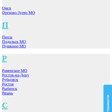
Омск
Орехово-Зуево МО
П
Пенза
Подольск МО
Пушкино МО
Р
Раменское МО
Ростов-на-Дону
Рубцовск
Ростов
Рыбинск
Рязань
С