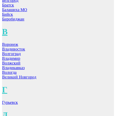
Белгород
Братск
Балашиха МО
Бийск
Биробиджан
В
Воронеж
Владивосток
Волгоград
Владимир
Волжский
Владикавказ
Вологда
Великий Новгород
Г
Гурьевск
Д