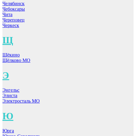
Челябинск
Чебоксары
Чита
Череповец
Черкеск
Щ
Щёкино
Щёлково МО
Э
Энгельс
Элиста
Электросталь МО
Ю
Юрга