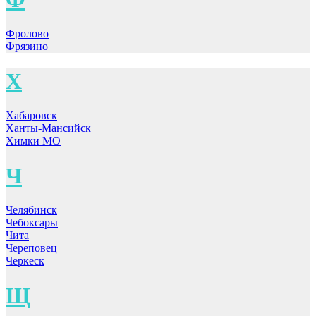
Фролово
Фрязино
Х
Хабаровск
Ханты-Мансийск
Химки МО
Ч
Челябинск
Чебоксары
Чита
Череповец
Черкеск
Щ