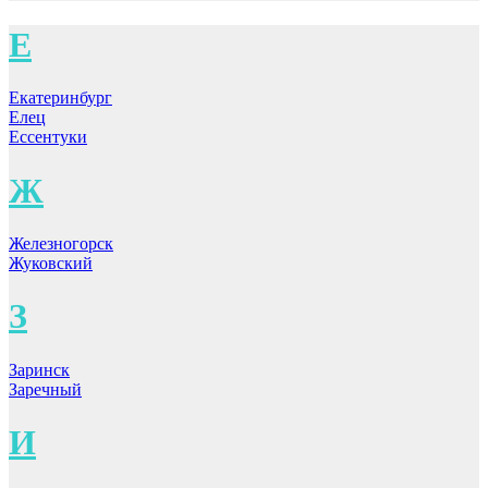
Е
Екатеринбург
Елец
Ессентуки
Ж
Железногорск
Жуковский
З
Заринск
Заречный
И