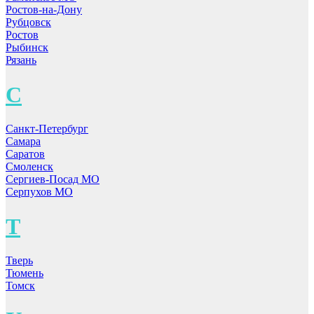
Ростов-на-Дону
Рубцовск
Ростов
Рыбинск
Рязань
С
Санкт-Петербург
Самара
Саратов
Смоленск
Сергиев-Посад МО
Серпухов МО
Т
Тверь
Тюмень
Томск