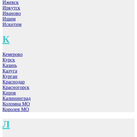
Ижевск
Иркутск
Иваново
Ишим
Искитим
К
Кемерово
Курск
Казань
Калуга
Курган
Краснодар
Красногорск
Киров
Калининград
Коломна МО
Королев МО
Л