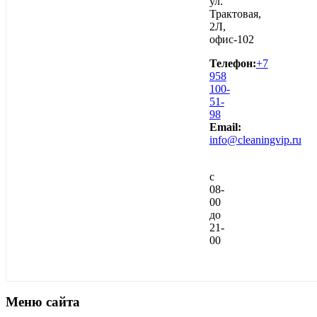
ул.
Трактовая,
2Л,
офис-102
Телефон:
+7
958
100-
51-
98
Email:
info@cleaningvip.ru
с
08-
00
до
21-
00
Меню сайта