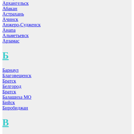
Архангельск
Абакан
Астрахань
Ачинск
Анжеро-Судженск
Анапа
Альметьевск
Арзамас
Б
Барнаул
Благовещенск
Братск
Белгород
Братск
Балашиха МО
Бийск
Биробиджан
В