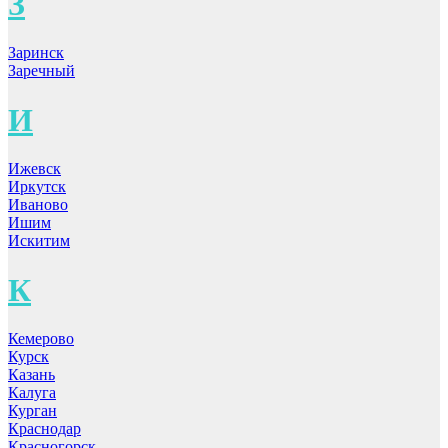
З
Заринск
Заречный
И
Ижевск
Иркутск
Иваново
Ишим
Искитим
К
Кемерово
Курск
Казань
Калуга
Курган
Краснодар
Красногорск