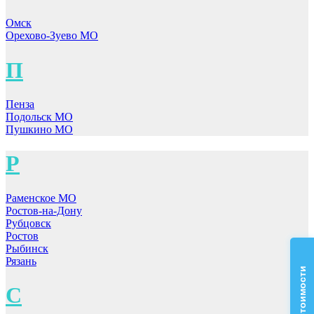
Омск
Орехово-Зуево МО
П
Пенза
Подольск МО
Пушкино МО
Р
Раменское МО
Ростов-на-Дону
Рубцовск
Ростов
Рыбинск
Рязань
С