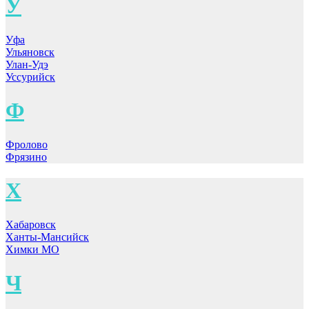
У
Уфа
Ульяновск
Улан-Удэ
Уссурийск
Ф
Фролово
Фрязино
Х
Хабаровск
Ханты-Мансийск
Химки МО
Ч