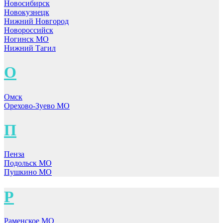
Новосибирск
Новокузнецк
Нижний Новгород
Новороссийск
Ногинск МО
Нижний Тагил
О
Омск
Орехово-Зуево МО
П
Пенза
Подольск МО
Пушкино МО
Р
Раменское МО