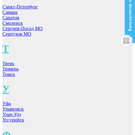
Калькулятор стоимости
Санкт-Петербург
Самара
Саратов
Смоленск
Сергиев-Посад МО
Серпухов МО
Т
Тверь
Тюмень
Томск
У
Уфа
Ульяновск
Улан-Удэ
Уссурийск
Ф