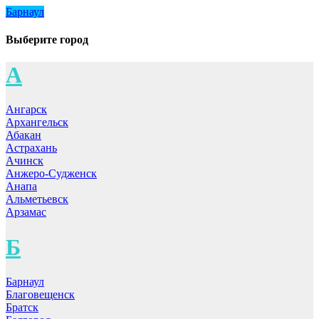
Барнаул
Выберите город
А
Ангарск
Архангельск
Абакан
Астрахань
Ачинск
Анжеро-Судженск
Анапа
Альметьевск
Арзамас
Б
Барнаул
Благовещенск
Братск