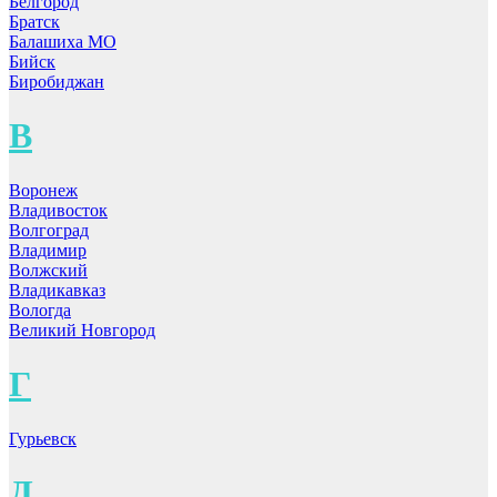
Белгород
Братск
Балашиха МО
Бийск
Биробиджан
В
Воронеж
Владивосток
Волгоград
Владимир
Волжский
Владикавказ
Вологда
Великий Новгород
Г
Гурьевск
Д