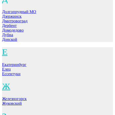
Долгопрудный МО
Дзержинск
Дмитровоград
Дербент
Домодедово
Дубна
Донской
Е
Екатеринбург
Елец
Ессентуки
Ж
Железногорск
Жуковский