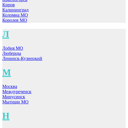
Киров
Калининград
Коломна МО
Королев МО
Л
Лобня МО
Люберцы
Ленинск-Кузнецкий
М
Москва
Междуреченск
Минусинск
Мытищи МО
Н