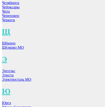
Челябинск
Чебоксары
Чита
Череповец
Черкеск
Щ
Щёкино
Щёлково МО
Э
Энгельс
Элиста
Электросталь МО
Ю
Юрга