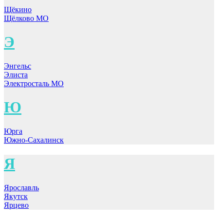
Щёкино
Щёлково МО
Э
Энгельс
Элиста
Электросталь МО
Ю
Юрга
Южно-Сахалинск
Я
Ярославль
Якутск
Ярцево