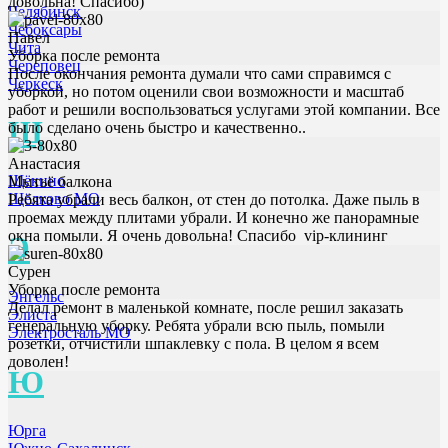
довольна! Спасибо)
Челябинск
Чебоксары
Павел
Чита
Уборка после ремонта
Череповец
После окончания ремонта думали что сами справимся с
Черкеск
уборкой, но потом оценили свои возможности и масштаб
работ и решили воспользоваться услугами этой компании. Все
Щ
было сделано очень быстро и качественно..
Анастасия
Щёкино
Мытьё балкона
Щёлково МО
Ребята убрали весь балкон, от стен до потолка. Даже пыль в
проемах между плитами убрали. И конечно же панорамные
окна помыли. Я очень довольна! Спасибо vip-клининг
Э
Сурен
Уборка после ремонта
Энгельс
Делал ремонт в маленькой комнате, после решил заказать
Элиста
генеральную уборку. Ребята убрали всю пыль, помыли
Электросталь МО
розетки, отчистили шпаклевку с пола. В целом я всем
доволен!
Ю
Юрга