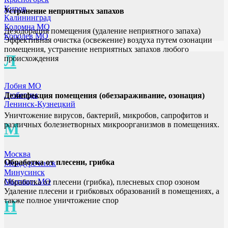
Киров
Устранение неприятных запахов
Калининград
Коломна МО
Дезодорация помещения (удаление неприятного запаха)
Королев МО
Эффективная очистка (освежение) воздуха путем озонации
помещения, устранение неприятных запахов любого
Л
происхождения
Лобня МО
Люберцы
Дезинфекция помещения (обеззараживание, озонация)
Ленинск-Кузнецкий
Уничтожение вирусов, бактерий, микробов, сапрофитов и
М
различных болезнетворных микроорганизмов в помещениях.
Москва
Обработка от плесени, грибка
Междуреченск
Минусинск
Мытищи МО
Обработка от плесени (грибка), плесневых спор озоном
Удаление плесени и грибковых образований в помещениях, а
также полное уничтожение спор
Н