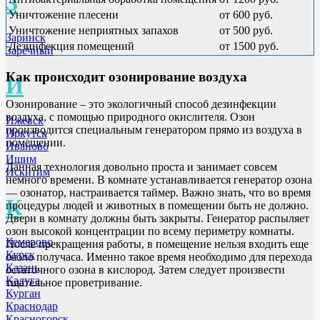
З
Уничтожение плесени
от 600 руб.
Уничтожение неприятных запахов
от 500 руб.
Заринск
Дезинфекция помещений
от 1500 руб.
Заречный
Как происходит озонирование воздуха
И
Озонирование – это экологичный способ дезинфекции
воздуха, с помощью природного окислителя. Озон
Ижевск
производится специальным генератором прямо из воздуха в
Иркутск
помещении.
Иваново
Ишим
Данная технология довольно проста и занимает совсем
Искитим
немного времени. В комнате устанавливается генератор озона
— озонатор, настраивается таймер. Важно знать, что во время
К
процедуры людей и животных в помещении быть не должно.
Двери в комнату должны быть закрыты. Генератор распыляет
озон высокой концентрации по всему периметру комнаты.
Кемерово
После прекращения работы, в помещение нельзя входить еще
Курск
около получаса. Именно такое время необходимо для перехода
Казань
остаточного озона в кислород. Затем следует произвести
Калуга
тщательное проветривание.
Курган
Краснодар
Красногорск