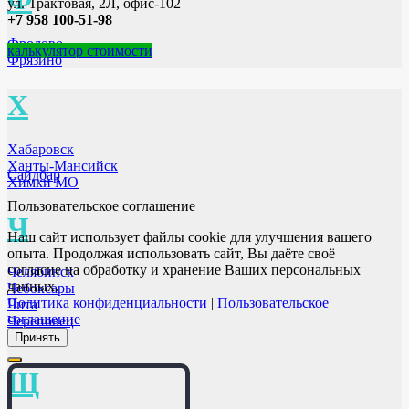
ул. Трактовая, 2Л, офис-102
+7 958 100-51-98
Фролово
калькулятор стоимости
Фрязино
Х
Хабаровск
Ханты-Мансийск
Сайдбар
Химки МО
Пользовательское соглашение
Ч
Наш сайт использует файлы cookie для улучшения вашего
опыта. Продолжая использовать сайт, Вы даёте своё
согласие на обработку и хранение Ваших персональных
Челябинск
данных.
Чебоксары
Политика конфиденциальности
|
Пользовательское
Чита
соглашение
Череповец
Черкеск
Принять
Щ