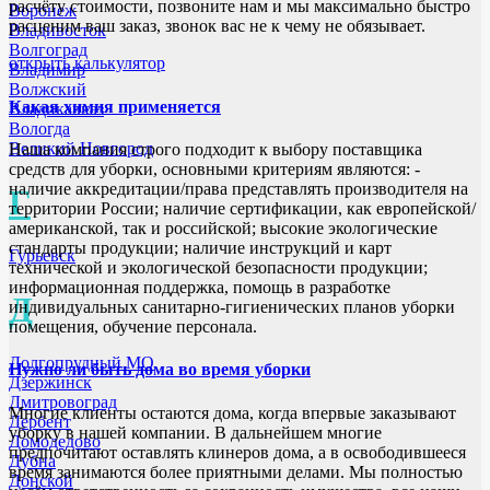
расчёту стоимости, позвоните нам и мы максимально быстро
Воронеж
расценим ваш заказ, звонок вас не к чему не обязывает.
Владивосток
Волгоград
открыть калькулятор
Владимир
Волжский
Какая химия применяется
Владикавказ
Вологда
Великий Новгород
Наша компания строго подходит к выбору поставщика
средств для уборки, основными критериям являются: -
наличие аккредитации/права представлять производителя на
Г
территории России; наличие сертификации, как европейской/
американской, так и российской; высокие экологические
стандарты продукции; наличие инструкций и карт
Гурьевск
технической и экологической безопасности продукции;
информационная поддержка, помощь в разработке
Д
индивидуальных санитарно-гигиенических планов уборки
помещения, обучение персонала.
Долгопрудный МО
Нужно ли быть дома во время уборки
Дзержинск
Дмитровоград
Многие клиенты остаются дома, когда впервые заказывают
Дербент
уборку в нашей компании. В дальнейшем многие
Домодедово
предпочитают оставлять клинеров дома, а в освободившееся
Дубна
время занимаются более приятными делами. Мы полностью
Донской