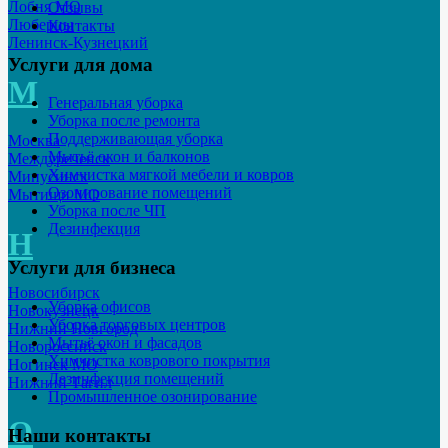
Лобня МО
Отзывы
Люберцы
Контакты
Ленинск-Кузнецкий
Услуги для дома
М
Генеральная уборка
Уборка после ремонта
Поддерживающая уборка
Москва
Мытьё окон и балконов
Междуреченск
Химчистка мягкой мебели и ковров
Минусинск
Озонирование помещений
Мытищи МО
Уборка после ЧП
Дезинфекция
Н
Услуги для бизнеса
Новосибирск
Уборка офисов
Новокузнецк
Уборка торговых центров
Нижний Новгород
Мытьё окон и фасадов
Новороссийск
Химчистка коврового покрытия
Ногинск МО
Дезинфекция помещений
Нижний Тагил
Промышленное озонирование
О
Наши контакты