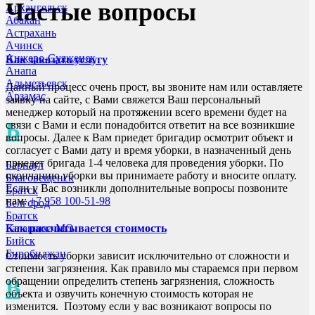
Частые вопросы
Архангельск
Абакан
Астрахань
Ачинск
Анжеро-Судженск
Как заказать услугу
Анапа
Альметьевск
Данный процесс очень прост, вы звоните нам или оставляете
Арзамас
заявку на сайте, с Вами свяжется Ваш персональный
менеджер который на протяжении всего времени будет на
Б
связи с Вами и если понадобится ответит на все возникшие
вопросы. Далее к Вам приедет бригадир осмотрит объект и
согласует с Вами дату и время уборки, в назначенный день
приедет бригада 1-4 человека для проведения уборки. По
Барнаул
окончанию уборки вы принимаете работу и вносите оплату.
Благовещенск
Если у Вас возникли дополнительные вопросы позвоните
Братск
нам:
+7 958 100-51-98
Белгород
Братск
Балашиха МО
Как рассчитывается стоимость
Бийск
Биробиджан
Стоимость уборки зависит исключительно от сложности и
степени загрязнения. Как правило мы стараемся при первом
В
обращении определить степень загрязнения, сложность
объекта и озвучить конечную стоимость которая не
изменится. Поэтому если у вас возникают вопросы по