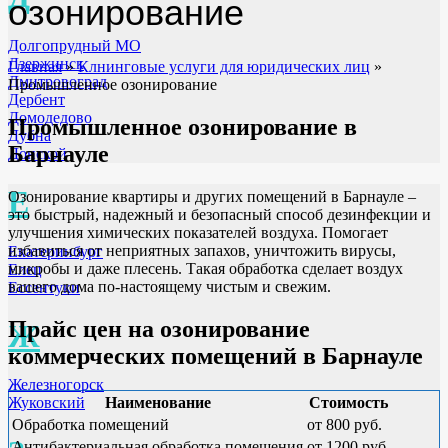
озонирование
Долгопрудный МО
Дзержинск
Главная
»
Клнинговые услуги для юридических лиц
»
Дмитровоград
Промышленное озонирование
Дербент
Домодедово
Промышленное озонирование в
Дубна
Барнауле
Донской
Е
Озонирование квартиры и других помещений в Барнауле –
это быстрый, надежный и безопасный способ дезинфекции и
улучшения химических показателей воздуха. Помогает
избавиться от неприятных запахов, уничтожить вирусы,
Екатеринбург
микробы и даже плесень. Такая обработка сделает воздух
Елец
вашего дома по-настоящему чистым и свежим.
Ессентуки
Прайс цен на озонирование
Ж
коммерческих помещений в Барнауле
Железногорск
Наименование
Стоимость
Жуковский
Обработка помещений
от 800 руб.
Антибактериальная обработка помещения
от 1200 руб.