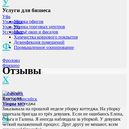
У
Услуги для бизнеса
Уфа
Уборка офисов
Ульяновск
Уборка торговых центров
Улан-Удэ
Мытьё окон и фасадов
Уссурийск
Химчистка коврового покрытия
Дезинфекция помещений
Ф
Промышленное озонирование
Фролово
Фрязино
Отзывы
Х
Хабаровск
Виктория
Ханты-Мансийск
Уборка коттеджа
Химки МО
Заказывала на прошлой неделе уборку коттеджа. На уборку
приехала бригада из трёх девушек. Если не ошибаюсь Елена,
Ч
Ольга и Галина. Я иногда наблюдала за уборкой. У девушек
четкий налаженный процесс. Друг другу не мешают, всем