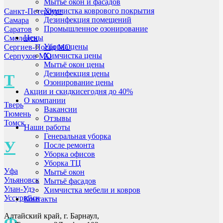
Мытьё окон и фасадов
Химчистка коврового покрытия
Санкт-Петербург
Дезинфекция помещений
Самара
Промышленное озонирование
Саратов
Цены
Смоленск
Уборка цены
Сергиев-Посад МО
Химчистка цены
Серпухов МО
Мытьё окон цены
Дезинфекция цены
Т
Озонирование цены
Акции и скидки
сегодня до 40%
О компании
Тверь
Вакансии
Тюмень
Отзывы
Томск
Наши работы
Генеральная уборка
У
После ремонта
Уборка офисов
Уборка ТЦ
Уфа
Мытьё окон
Ульяновск
Мытьё фасадов
Улан-Удэ
Химчистка мебели и ковров
Уссурийск
Контакты
Алтайский край, г. Барнаул,
Ф