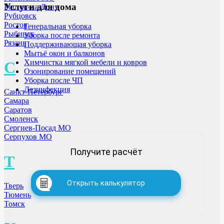
Услуги для дома
Ростов-на-Дону
Рубцовск
Ростов
Генеральная уборка
Рыбинск
Уборка после ремонта
Рязань
Поддерживающая уборка
Мытьё окон и балконов
Химчистка мягкой мебели и ковров
С
Озонирование помещений
Уборка после ЧП
Дезинфекция
Санкт-Петербург
Самара
Саратов
Смоленск
Сергиев-Посад МО
Серпухов МО
Получите расчёт
Т
Открыть калькулятор
Тверь
Тюмень
Томск