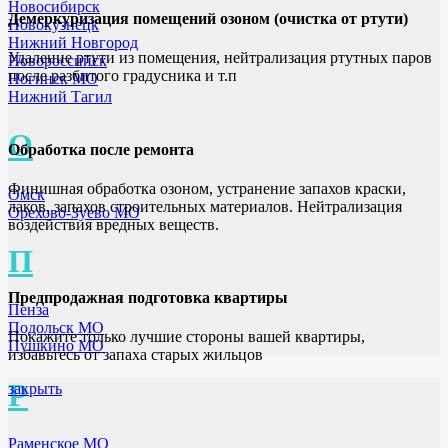
Новосибирск
Демеркуризация помещений озоном (очистка от ртути)
Новокузнецк
Нижний Новгород
Удаление ртути из помещения, нейтрализация ртутных паров
Новороссийск
после разбитого градусника и т.п
Ногинск МО
Нижний Тагил
О
Обработка после ремонта
Финишная обработка озоном, устранение запахов краски,
Омск
лаков, запахов строительных материалов. Нейтрализация
Орехово-Зуево МО
воздействия вредных веществ.
П
Предпродажная подготовка квартиры
Пенза
Подольск МО
Покажите только лучшие стороны вашей квартиры,
Пушкино МО
избавьтесь от запаха старых жильцов
Р
закрыть
Раменское МО