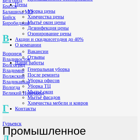
Белгород
Цены
Братск
Уборка цены
Балашиха МО
Химчистка цены
Бийск
Мытьё окон цены
Биробиджан
Дезинфекция цены
Озонирование цены
В
Акции и скидки
сегодня до 40%
О компании
Вакансии
Воронеж
Отзывы
Владивосток
Наши работы
Волгоград
Генеральная уборка
Владимир
После ремонта
Волжский
Уборка офисов
Владикавказ
Уборка ТЦ
Вологда
Мытьё окон
Великий Новгород
Мытьё фасадов
Химчистка мебели и ковров
Г
Контакты
Гурьевск
Промышленное
Д