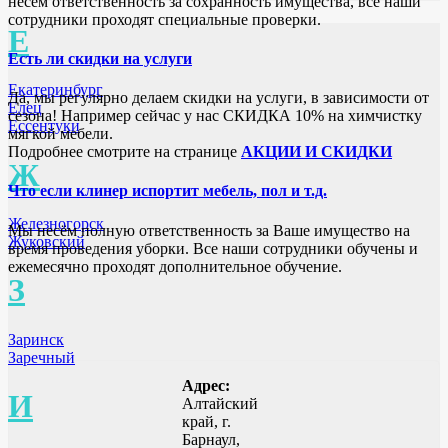
несём ответственность за сохранность имущества, все наши
сотрудники проходят специальные проверки.
Е
Есть ли скидки на услуги
Екатеринбург
Да, мы регулярно делаем скидки на услуги, в зависимости от
Елец
сезона! Например сейчас у нас СКИДКА 10% на химчистку
Ессентуки
мягкой мебели.
Подробнее смотрите на странице
АКЦИИ И СКИДКИ
Ж
Что если клинер испортит мебель, пол и т.д.
Железногорск
Мы несём полную ответственность за Ваше имущество на
Жуковский
время проведения уборки. Все наши сотрудники обучены и
ежемесячно проходят дополнительное обучение.
З
Заринск
Заречный
Адрес:
И
Алтайский
край, г.
Барнаул,