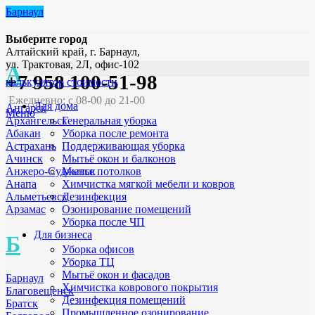
Барнаул
Выберите город
Алтайский край, г. Барнаул,
ул. Трактовая, 2Л, офис-102
А
+7 958 100-51-98
калькулятор стоимости
Ежедневно: с 08-00 до 21-00
Для дома
Ангарск
Меню
Генеральная уборка
Архангельск
Уборка после ремонта
Абакан
Поддерживающая уборка
Астрахань
Мытьё окон и балконов
Ачинск
Мытье потолков
Анжеро-Судженск
Химчистка мягкой мебели и ковров
Анапа
Дезинфекция
Альметьевск
Озонирование помещений
Арзамас
Уборка после ЧП
Для бизнеса
Б
Уборка офисов
Уборка ТЦ
Мытьё окон и фасадов
Барнаул
Химчистка коврового покрытия
Благовещенск
Дезинфекция помещений
Братск
Промышленное озонирование