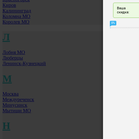
Киров
Калининград
Коломна МО
Королев МО
Л
Лобня МО
Люберцы
Ленинск-Кузнецкий
М
Москва
Междуреченск
Минусинск
Мытищи МО
Н