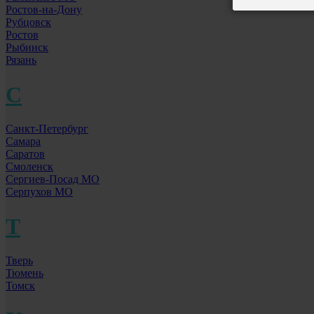
Ростов-на-Дону
Рубцовск
Ростов
Рыбинск
Рязань
С
Санкт-Петербург
Самара
Саратов
Смоленск
Сергиев-Посад МО
Серпухов МО
Т
Тверь
Тюмень
Томск