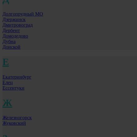
Долгопрудный МО
Дзержинск
Дмитровоград
Дербент
Домодедово
Дубна
Донской
Е
Екатеринбург
Елец
Ессентуки
Ж
Железногорск
Жуковский