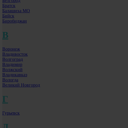
Белгород
Братск
Балашиха МО
Бийск
Биробиджан
В
Воронеж
Владивосток
Волгоград
Владимир
Волжский
Владикавказ
Вологда
Великий Новгород
Г
Гурьевск
Д