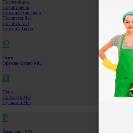
Новосибирск
Новокузнецк
Нижний Новгород
Новороссийск
Ногинск МО
Нижний Тагил
О
Омск
Орехово-Зуево МО
П
Пенза
Подольск МО
Пушкино МО
Р
Раменское МО