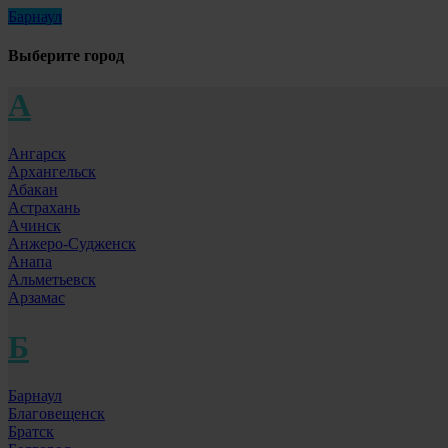
Барнаул
Выберите город
А
Ангарск
Архангельск
Абакан
Астрахань
Ачинск
Анжеро-Судженск
Анапа
Альметьевск
Арзамас
Б
Барнаул
Благовещенск
Братск