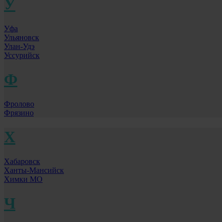
У
Уфа
Ульяновск
Улан-Удэ
Уссурийск
Ф
Фролово
Фрязино
Х
Хабаровск
Ханты-Мансийск
Химки МО
Ч