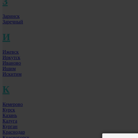
З
Заринск
Заречный
И
Ижевск
Иркутск
Иваново
Ишим
Искитим
К
Кемерово
Курск
Казань
Калуга
Курган
Краснодар
Красногорск