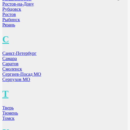
Ростов-на-Дону
Рубцовск
Ростов
Рыбинск
Рязань
С
Санкт-Петербург
Самара
Саратов
Смоленск
Сергиев-Посад МО
Серпухов МО
Т
Тверь
Тюмень
Томск