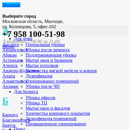
Мытищи
Выберите город
Московская область, Мытищи,
ул. Колонцова, 5, офис-102
А
+7 958 100-51-98
Для дома
Ежедневно: с 08-00 до 21-00
Генеральная уборка
Ангарск
Меню
Уборка после ремонта
Архангельск
Поддерживающая уборка
Абакан
Мытьё окон и балконов
Астрахань
Мытье потолков
Ачинск
Химчистка мягкой мебели и ковров
Анжеро-Судженск
Дезинфекция
Анапа
Озонирование помещений
Альметьевск
Уборка после ЧП
Арзамас
Для бизнеса
Уборка офисов
Б
Уборка ТЦ
Мытьё окон и фасадов
Химчистка коврового покрытия
Барнаул
Дезинфекция помещений
Благовещенск
Промышленное озонирование
Братск
Цены