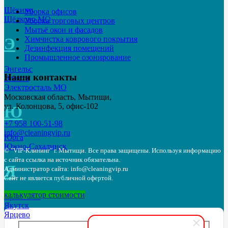
Щёкино
Уборка офисов
Щёлково МО
Уборка торговых центров
Мытьё окон и фасадов
Химчистка коврового покрытия
Э
Дезинфекция помещений
Промышленное озонирование
Энгельс
Наши контакты
Элиста
Электросталь МО
Московская область, Мытищи,
ул. Колонцова, 5, офис-102
Ю
+7 958 100-51-98
info@cleaningvip.ru
Юрга
Южно-Сахалинск
© "VIP-Клининг" г. Мытищи.
Все права защищены. Используя информацию
с сайта ссылка на источник обязательна.
Я
Администратор сайта: info@cleaningvip.ru
Сайт не является публичной офертой.
калькулятор стоимости
Ярославль
Якутск
Ярцево