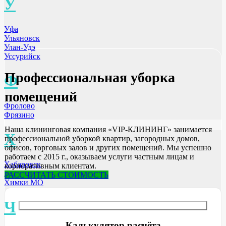
У
Уфа
Ульяновск
Улан-Удэ
Уссурийск
Профессиональная уборка
Ф
помещений
Фролово
Фрязино
Наша клининговая компания «VIP-КЛИНИНГ» занимается
Х
профессиональной уборкой квартир, загородных домов,
офисов, торговых залов и других помещений. Мы успешно
работаем с 2015 г., оказываем услуги частным лицам и
Хабаровск
корпоративным клиентам.
Ханты-Мансийск
РАССЧИТАТЬ СТОИМОСТЬ
Химки МО
Ч
Калькулятор расчёта