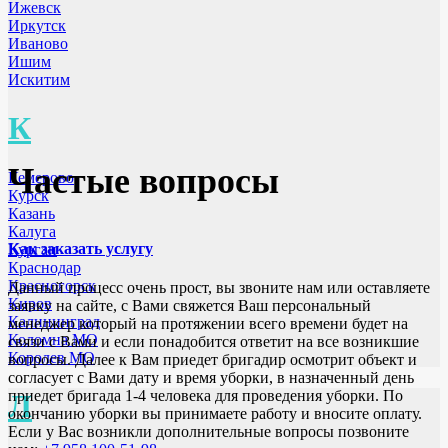
Ижевск
Иркутск
Иваново
Ишим
Искитим
К
Частые вопросы
Кемерово
Курск
Казань
Калуга
Как заказать услугу
Курган
Краснодар
Красногорск
Данный процесс очень прост, вы звоните нам или оставляете
Киров
заявку на сайте, с Вами свяжется Ваш персональный
Калининград
менеджер который на протяжении всего времени будет на
Коломна МО
связи с Вами и если понадобится ответит на все возникшие
Королев МО
вопросы. Далее к Вам приедет бригадир осмотрит объект и
согласует с Вами дату и время уборки, в назначенный день
приедет бригада 1-4 человека для проведения уборки. По
Л
окончанию уборки вы принимаете работу и вносите оплату.
Если у Вас возникли дополнительные вопросы позвоните