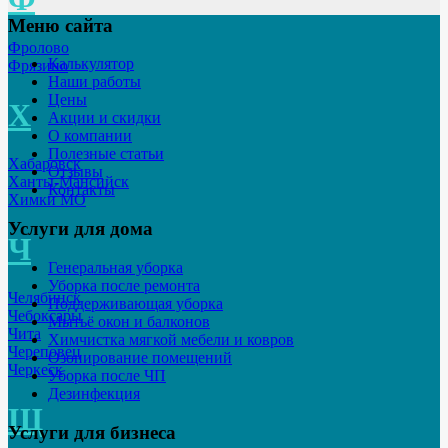
Меню сайта
Фролово
Калькулятор
Фрязино
Наши работы
Цены
Х
Акции и скидки
О компании
Полезные статьи
Хабаровск
Отзывы
Ханты-Мансийск
Контакты
Химки МО
Услуги для дома
Ч
Генеральная уборка
Уборка после ремонта
Челябинск
Поддерживающая уборка
Чебоксары
Мытьё окон и балконов
Чита
Химчистка мягкой мебели и ковров
Череповец
Озонирование помещений
Черкеск
Уборка после ЧП
Дезинфекция
Щ
Услуги для бизнеса