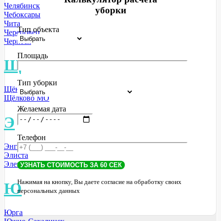
Челябинск
уборки
Чебоксары
Чита
Тип объекта
Череповец
Черкеск
Площадь
Щ
Тип уборки
Щёкино
Щёлково МО
Желаемая дата
Э
Телефон
Энгельс
Элиста
Электросталь МО
Нажимая на кнопку, Вы даете согласие на обработку своих
Ю
персональных данных
Юрга