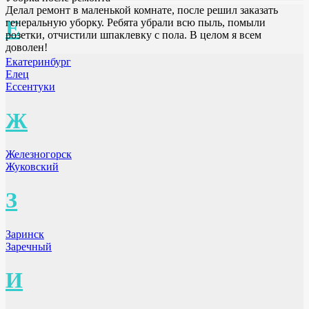
Делал ремонт в маленькой комнате, после решил заказать
Е
генеральную уборку. Ребята убрали всю пыль, помыли
розетки, отчистили шпаклевку с пола. В целом я всем
доволен!
Екатеринбург
Елец
Ессентуки
Ж
Железногорск
Жуковский
З
Заринск
Заречный
И