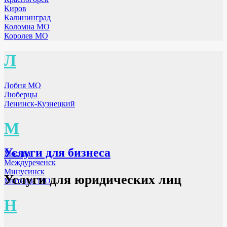
Киров
Калининград
Коломна МО
Королев МО
Л
Лобня МО
Люберцы
Ленинск-Кузнецкий
М
Услуги для бизнеса
Москва
Междуреченск
Минусинск
Услуги для юридических лиц
Мытищи МО
Н