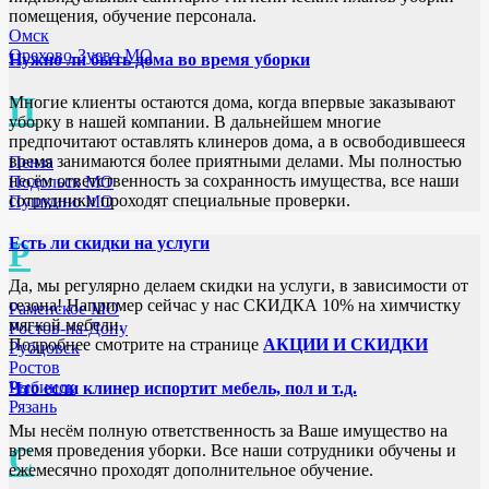
помещения, обучение персонала.
Омск
Орехово-Зуево МО
Нужно ли быть дома во время уборки
П
Многие клиенты остаются дома, когда впервые заказывают
уборку в нашей компании. В дальнейшем многие
предпочитают оставлять клинеров дома, а в освободившееся
время занимаются более приятными делами. Мы полностью
Пенза
несём ответственность за сохранность имущества, все наши
Подольск МО
сотрудники проходят специальные проверки.
Пушкино МО
Есть ли скидки на услуги
Р
Да, мы регулярно делаем скидки на услуги, в зависимости от
сезона! Например сейчас у нас СКИДКА 10% на химчистку
Раменское МО
мягкой мебели.
Ростов-на-Дону
Подробнее смотрите на странице
АКЦИИ И СКИДКИ
Рубцовск
Ростов
Рыбинск
Что если клинер испортит мебель, пол и т.д.
Рязань
Мы несём полную ответственность за Ваше имущество на
С
время проведения уборки. Все наши сотрудники обучены и
ежемесячно проходят дополнительное обучение.