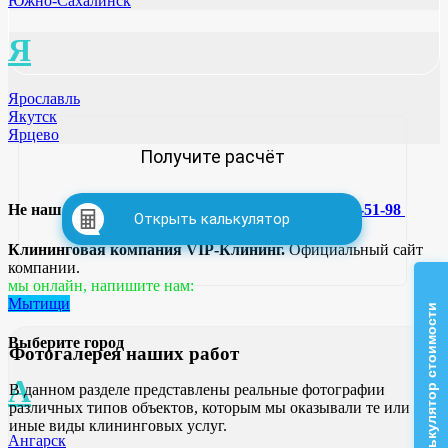
Южно-Сахалинск
Я
Ярославль
Якутск
Ярцево
Получите расчёт
Не нашли свой город ? позвоните нам
+7 958 100-51-98
Открыть калькулятор
Клининговая компания VIP-Клининг.
Официальный сайт
компании.
мы онлайн, напишите нам:
Мытищи
Калькулятор стоимости
Выберите город
Фотогалерея
наших работ
А
В данном разделе представлены реальные фотографии
различных типов объектов, которым мы оказывали те или
иные виды клининговых услуг.
Ангарск