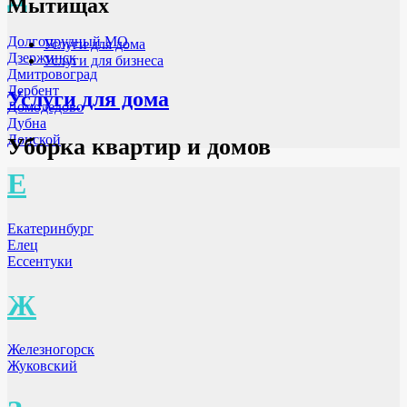
Мытищах
Долгопрудный МО
Услуги для дома
Дзержинск
Услуги для бизнеса
Дмитровоград
Дербент
Услуги для дома
Домодедово
Дубна
Донской
Уборка квартир и домов
Е
Екатеринбург
Елец
Ессентуки
Ж
Железногорск
Жуковский