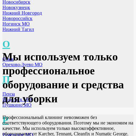
Новосибирск
Новокузнецк
Нижний Новгород
Новороссийск
Ногинск МО
Нижний Тагил
О
Мы используем только
Омск
Орехово-Зуево МО
профессиональное
П
оборудование и средства
Пенза
для уборки
Подольск МО
Пушкино МО
Р
Профессиональный клининг невозможен без
соответствующего оборудования. Поэтому мы не экономим на
качестве. Мы используем только высокоэффективное,
оборудование от Karcher, Tennant, Cleanfix и Numatic George.
Раменское МО