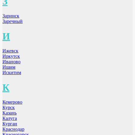
З
Заринск
Заречный
И
Ижевск
Иркутск
Иваново
Ишим
Искитим
К
Кемерово
Курск
Казань
Калуга
Курган
Краснодар
Красногорск