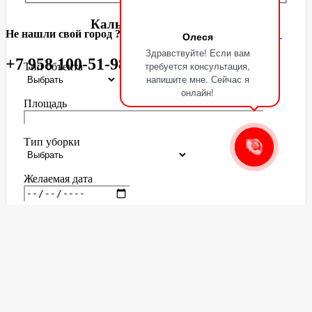
Калькулятор расчёта
Не нашли свой город ? позвоните нам
+7 958 100-51-98
Олеся
уборки
Здравствуйте! Если вам
+7 958 100-51-98
требуется консультация,
Тип объекта
напишите мне. Сейчас я
онлайн!
Площадь
Тип уборки
Желаемая дата
Телефон
Нажимая на кнопку, Вы даете согласие на обработку своих
персональных данных