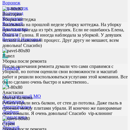
Воронеж
Владивосток
Волгоград
Виктория
Владимир
Уборка коттеджа
Волжский
Заказывала на прошлой неделе уборку коттеджа. На уборку
Владикавказ
приехала бригада из трёх девушек. Если не ошибаюсь Елена,
Вологда
Ольга и Галина. Я иногда наблюдала за уборкой. У девушек
Великий Новгород
четкий налаженный процесс. Друг другу не мешают, всем
довольна! Спасибо)
Г
Павел
Уборка после ремонта
После окончания ремонта думали что сами справимся с
Гурьевск
уборкой, но потом оценили свои возможности и масштаб
работ и решили воспользоваться услугами этой компании. Все
Д
было сделано очень быстро и качественно..
Анастасия
Долгопрудный МО
Мытьё балкона
Дзержинск
Ребята убрали весь балкон, от стен до потолка. Даже пыль в
Дмитровоград
проемах между плитами убрали. И конечно же панорамные
Дербент
окна помыли. Я очень довольна! Спасибо vip-клининг
Домодедово
Дубна
Сурен
Донской
Уборка после ремонта