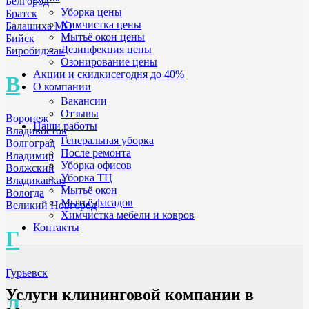
Белгород
Уборка цены
Братск
Химчистка цены
Балашиха МО
Мытьё окон цены
Бийск
Дезинфекция цены
Биробиджан
Озонирование цены
Акции и скидки
сегодня до 40%
В
О компании
Вакансии
Отзывы
Воронеж
Наши работы
Владивосток
Генеральная уборка
Волгоград
После ремонта
Владимир
Уборка офисов
Волжский
Уборка ТЦ
Владикавказ
Мытьё окон
Вологда
Мытьё фасадов
Великий Новгород
Химчистка мебели и ковров
Контакты
Г
Гурьевск
Услуги клининговой компании в
Д