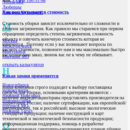
нам:
+7 958 100-51-98
Лобня МО
Люберцы
Как рассчитывается стоимость
Ленинск-Кузнецкий
Стоимость уборки зависит исключительно от сложности и
М
степени загрязнения. Как правило мы стараемся при первом
обращении определить степень загрязнения, сложность
объекта и озвучить конечную стоимость которая не
Москва
изменится. Поэтому если у вас возникают вопросы по
Междуреченск
расчёту стоимости, позвоните нам и мы максимально быстро
Минусинск
расценим ваш заказ, звонок вас не к чему не обязывает.
Мытищи МО
открыть калькулятор
Н
Какая химия применяется
Новосибирск
Наша компания строго подходит к выбору поставщика
Новокузнецк
средств для уборки, основными критериям являются: -
Нижний Новгород
наличие аккредитации/права представлять производителя на
Новороссийск
территории России; наличие сертификации, как европейской/
Ногинск МО
американской, так и российской; высокие экологические
Нижний Тагил
стандарты продукции; наличие инструкций и карт
технической и экологической безопасности продукции;
О
информационная поддержка, помощь в разработке
индивидуальных санитарно-гигиенических планов уборки