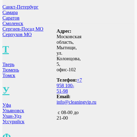
Санкт-Петербург
Самара
Саратов
Смоленск
Сергиев-Посад МО
Адрес:
Серпухов МО
Московская
область,
Т
Мытищи,
ул.
Колонцова,
5,
Тверь
офис-102
Тюмень
Томск
Телефон:
+7
958 100-
У
51-98
Email:
info@cleaningvip.ru
Уфа
Ульяновск
с 08-00 до
Улан-Удэ
21-00
Уссурийск
Ф