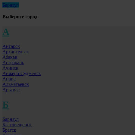
Барнаул
Выберите город
А
Ангарск
Архангельск
Абакан
Астрахань
Ачинск
Анжеро-Судженск
Анапа
Альметьевск
Арзамас
Б
Барнаул
Благовещенск
Братск