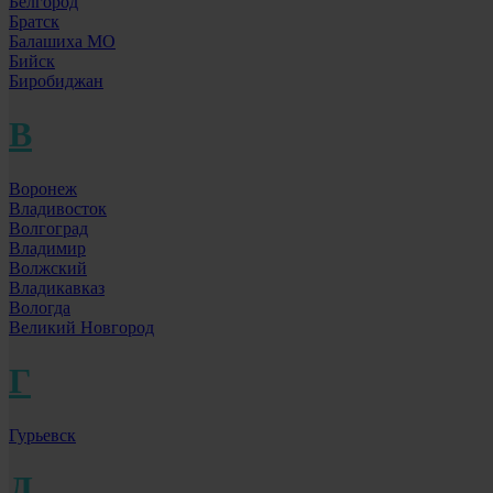
Белгород
Братск
Балашиха МО
Бийск
Биробиджан
В
Воронеж
Владивосток
Волгоград
Владимир
Волжский
Владикавказ
Вологда
Великий Новгород
Г
Гурьевск
Д