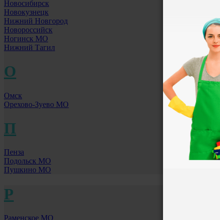
Новосибирск
Новокузнецк
Нижний Новгород
Новороссийск
Ногинск МО
Нижний Тагил
О
Омск
Орехово-Зуево МО
П
Пенза
Подольск МО
Пушкино МО
Р
Раменское МО