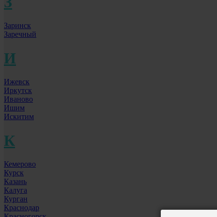
З
Заринск
Заречный
И
Ижевск
Иркутск
Иваново
Ишим
Искитим
К
Кемерово
Курск
Казань
Калуга
Курган
Краснодар
Красногорск