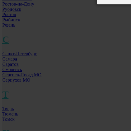
Ростов-на-Дону
Рубцовск
Ростов
Рыбинск
Рязань
С
Санкт-Петербург
Самара
Саратов
Смоленск
Сергиев-Посад МО
Серпухов МО
Т
Тверь
Тюмень
Томск