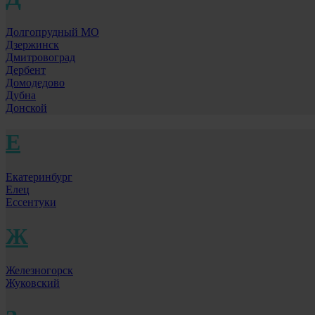
Долгопрудный МО
Дзержинск
Дмитровоград
Дербент
Домодедово
Дубна
Донской
Е
Екатеринбург
Елец
Ессентуки
Ж
Железногорск
Жуковский