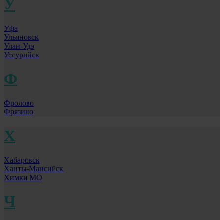
У
Уфа
Ульяновск
Улан-Удэ
Уссурийск
Ф
Фролово
Фрязино
Х
Хабаровск
Ханты-Мансийск
Химки МО
Ч