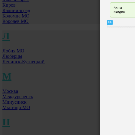
Киров
Калининград
Коломна МО
Королев МО
Л
Лобня МО
Люберцы
Ленинск-Кузнецкий
М
Москва
Междуреченск
Минусинск
Мытищи МО
Н