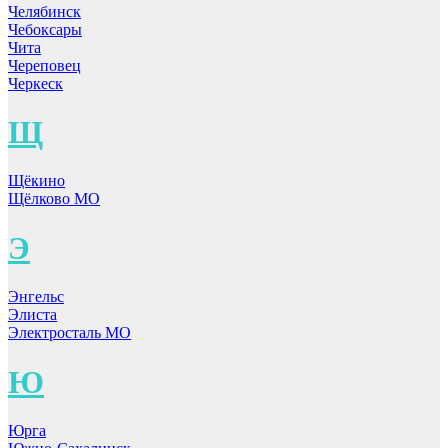
Челябинск
Чебоксары
Чита
Череповец
Черкеск
Щ
Щёкино
Щёлково МО
Э
Энгельс
Элиста
Электросталь МО
Ю
Юрга