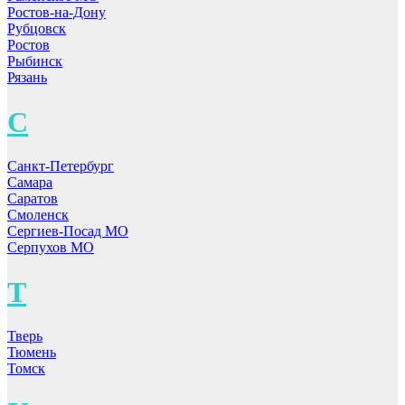
Ростов-на-Дону
Рубцовск
Ростов
Рыбинск
Рязань
С
Санкт-Петербург
Самара
Саратов
Смоленск
Сергиев-Посад МО
Серпухов МО
Т
Тверь
Тюмень
Томск