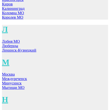
Киров
Калининград
Коломна МО
Королев МО
Л
Лобня МО
Люберцы
Ленинск-Кузнецкий
М
Москва
Междуреченск
Минусинск
Мытищи МО
Н