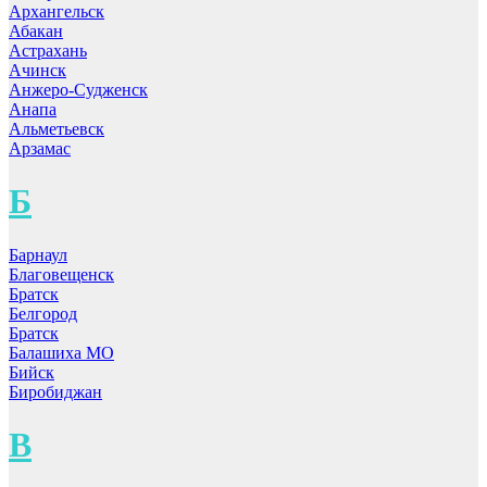
Архангельск
Абакан
Астрахань
Ачинск
Анжеро-Судженск
Анапа
Альметьевск
Арзамас
Б
Барнаул
Благовещенск
Братск
Белгород
Братск
Балашиха МО
Бийск
Биробиджан
В