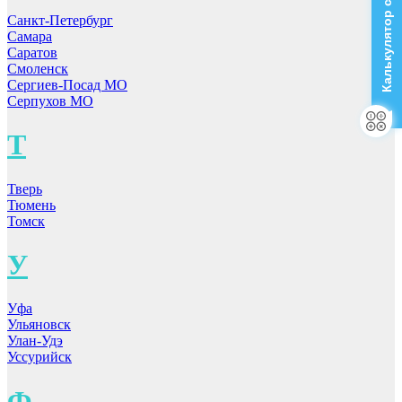
Калькулятор стоимости
Санкт-Петербург
Самара
Саратов
Смоленск
Сергиев-Посад МО
Серпухов МО
Т
Тверь
Тюмень
Томск
У
Уфа
Ульяновск
Улан-Удэ
Уссурийск
Ф