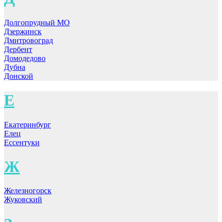
Долгопрудный МО
Дзержинск
Дмитровоград
Дербент
Домодедово
Дубна
Донской
Е
Екатеринбург
Елец
Ессентуки
Ж
Железногорск
Жуковский