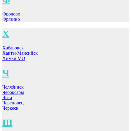
Фролово
Фрязино
Х
Хабаровск
Ханты-Мансийск
Химки МО
Ч
Челябинск
Чебоксары
Чита
Череповец
Черкеск
Щ