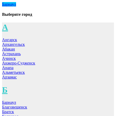
Барнаул
Выберите город
А
Ангарск
Архангельск
Абакан
Астрахань
Ачинск
Анжеро-Судженск
Анапа
Альметьевск
Арзамас
Б
Барнаул
Благовещенск
Братск