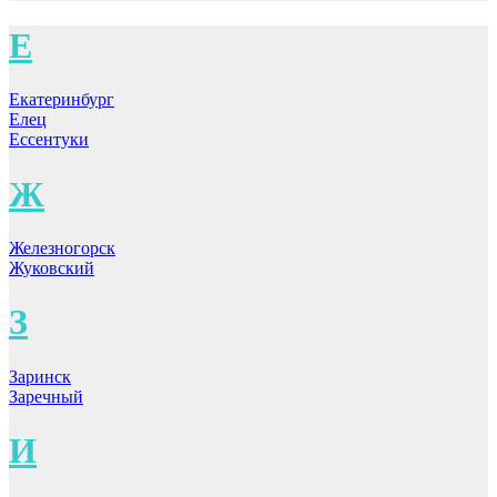
Е
Екатеринбург
Елец
Ессентуки
Ж
Железногорск
Жуковский
З
Заринск
Заречный
И