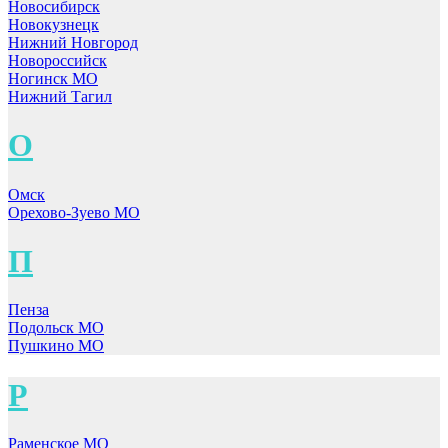
Новосибирск
Новокузнецк
Нижний Новгород
Новороссийск
Ногинск МО
Нижний Тагил
О
Омск
Орехово-Зуево МО
П
Пенза
Подольск МО
Пушкино МО
Р
Раменское МО