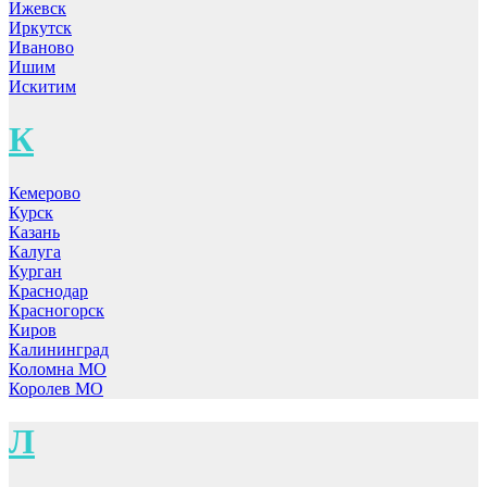
Ижевск
Иркутск
Иваново
Ишим
Искитим
К
Кемерово
Курск
Казань
Калуга
Курган
Краснодар
Красногорск
Киров
Калининград
Коломна МО
Королев МО
Л