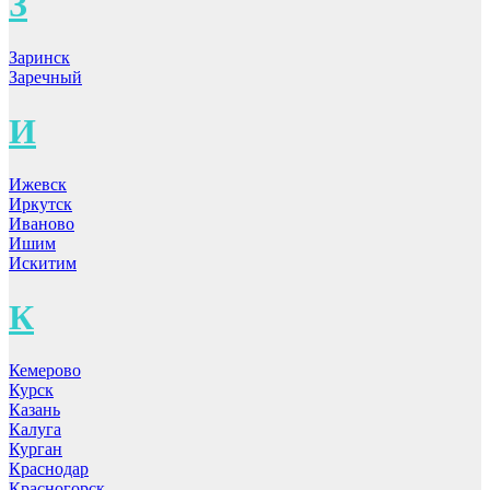
З
Заринск
Заречный
И
Ижевск
Иркутск
Иваново
Ишим
Искитим
К
Кемерово
Курск
Казань
Калуга
Курган
Краснодар
Красногорск