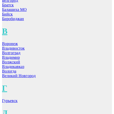
Белгород
Братск
Балашиха МО
Бийск
Биробиджан
В
Воронеж
Владивосток
Волгоград
Владимир
Волжский
Владикавказ
Вологда
Великий Новгород
Г
Гурьевск
Д