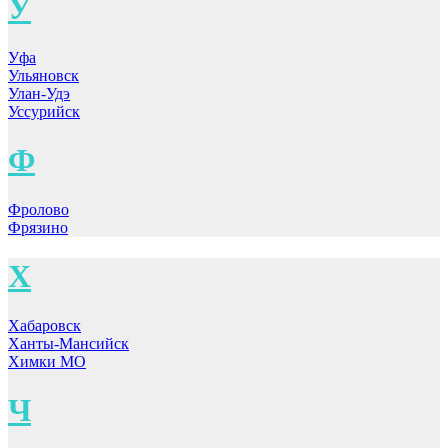
У
Уфа
Ульяновск
Улан-Удэ
Уссурийск
Ф
Фролово
Фрязино
Х
Хабаровск
Ханты-Мансийск
Химки МО
Ч