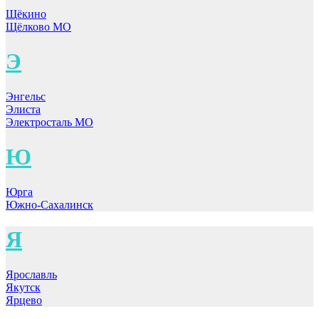
Щёкино
Щёлково МО
Э
Энгельс
Элиста
Электросталь МО
Ю
Юрга
Южно-Сахалинск
Я
Ярославль
Якутск
Ярцево