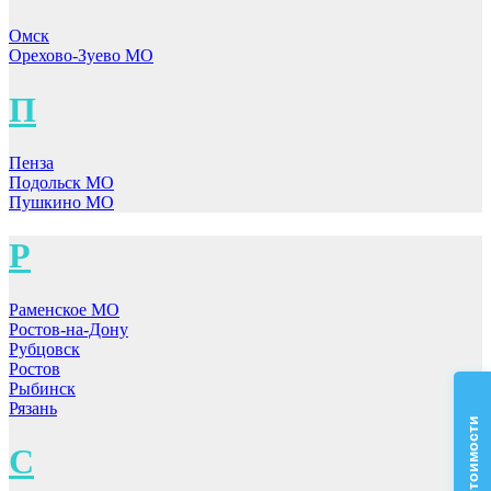
Омск
Орехово-Зуево МО
П
Пенза
Подольск МО
Пушкино МО
Р
Раменское МО
Ростов-на-Дону
Рубцовск
Ростов
Рыбинск
Рязань
С