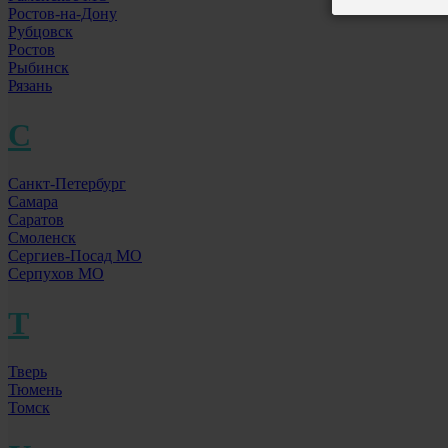
Ростов-на-Дону
Рубцовск
Ростов
Рыбинск
Рязань
С
Санкт-Петербург
Самара
Саратов
Смоленск
Сергиев-Посад МО
Серпухов МО
Т
Тверь
Тюмень
Томск