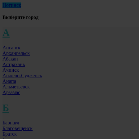
Ногинск
Выберите город
А
Ангарск
Архангельск
Абакан
Астрахань
Ачинск
Анжеро-Судженск
Анапа
Альметьевск
Арзамас
Б
Барнаул
Благовещенск
Братск