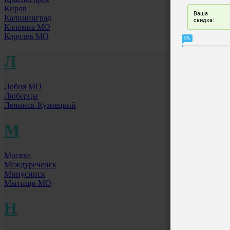
Киров
Калининград
Коломна МО
Королев МО
Л
Лобня МО
Люберцы
Ленинск-Кузнецкий
М
Москва
Междуреченск
Минусинск
Мытищи МО
Н