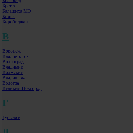
Белгород
Братск
Балашиха МО
Бийск
Биробиджан
В
Воронеж
Владивосток
Волгоград
Владимир
Волжский
Владикавказ
Вологда
Великий Новгород
Г
Гурьевск
Д