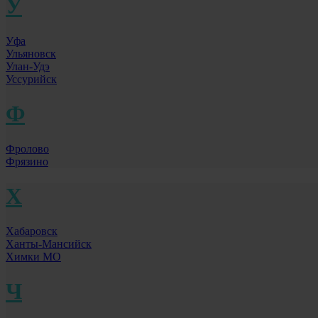
У
Уфа
Ульяновск
Улан-Удэ
Уссурийск
Ф
Фролово
Фрязино
Х
Хабаровск
Ханты-Мансийск
Химки МО
Ч