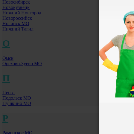
Новосибирск
Новокузнецк
Нижний Новгород
Новороссийск
Ногинск МО
Нижний Тагил
О
Омск
Орехово-Зуево МО
П
Пенза
Подольск МО
Пушкино МО
Р
Раменское МО