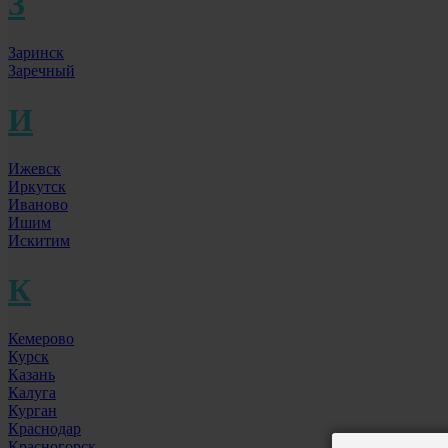
З
Заринск
Заречный
И
Ижевск
Иркутск
Иваново
Ишим
Искитим
К
Кемерово
Курск
Казань
Калуга
Курган
Краснодар
Красногорск