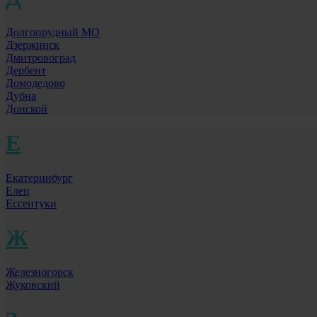
Долгопрудный МО
Дзержинск
Дмитровоград
Дербент
Домодедово
Дубна
Донской
Е
Екатеринбург
Елец
Ессентуки
Ж
Железногорск
Жуковский