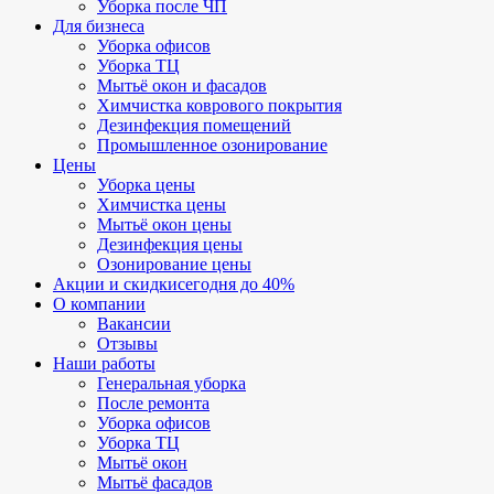
Уборка после ЧП
Для бизнеса
Уборка офисов
Уборка ТЦ
Мытьё окон и фасадов
Химчистка коврового покрытия
Дезинфекция помещений
Промышленное озонирование
Цены
Уборка цены
Химчистка цены
Мытьё окон цены
Дезинфекция цены
Озонирование цены
Акции и скидки
сегодня до 40%
О компании
Вакансии
Отзывы
Наши работы
Генеральная уборка
После ремонта
Уборка офисов
Уборка ТЦ
Мытьё окон
Мытьё фасадов