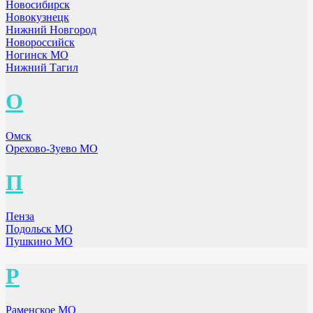
Новосибирск
Новокузнецк
Нижний Новгород
Новороссийск
Ногинск МО
Нижний Тагил
О
Омск
Орехово-Зуево МО
П
Пенза
Подольск МО
Пушкино МО
Р
Раменское МО