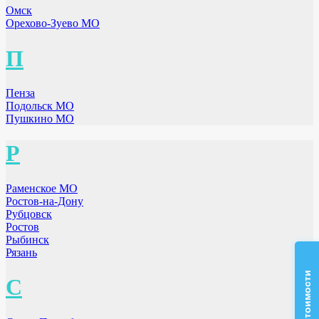
Омск
Орехово-Зуево МО
П
Пенза
Подольск МО
Пушкино МО
Р
Раменское МО
Ростов-на-Дону
Рубцовск
Ростов
Рыбинск
Рязань
С