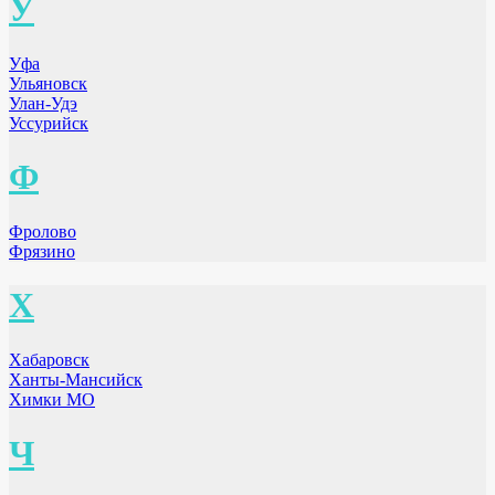
У
Уфа
Ульяновск
Улан-Удэ
Уссурийск
Ф
Фролово
Фрязино
Х
Хабаровск
Ханты-Мансийск
Химки МО
Ч