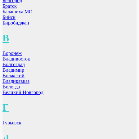
Белгород
Братск
Балашиха МО
Бийск
Биробиджан
В
Воронеж
Владивосток
Волгоград
Владимир
Волжский
Владикавказ
Вологда
Великий Новгород
Г
Гурьевск
Д