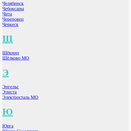
Челябинск
Чебоксары
Чита
Череповец
Черкеск
Щ
Щёкино
Щёлково МО
Э
Энгельс
Элиста
Электросталь МО
Ю
Юрга