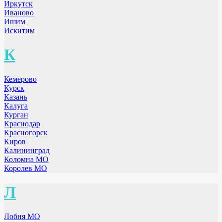
Иркутск
Иваново
Ишим
Искитим
К
Кемерово
Курск
Казань
Калуга
Курган
Краснодар
Красногорск
Киров
Калининград
Коломна МО
Королев МО
Л
Лобня МО