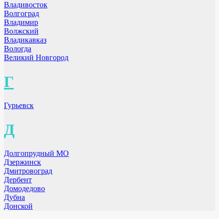
Владивосток
Волгоград
Владимир
Волжский
Владикавказ
Вологда
Великий Новгород
Г
Гурьевск
Д
Долгопрудный МО
Дзержинск
Дмитровоград
Дербент
Домодедово
Дубна
Донской