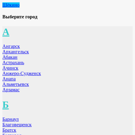
Щёкино
Выберите город
А
Ангарск
Архангельск
Абакан
Астрахань
Ачинск
Анжеро-Судженск
Анапа
Альметьевск
Арзамас
Б
Барнаул
Благовещенск
Братск