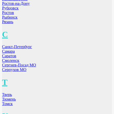
Ростов-на-Дону
Рубцовск
Ростов
Рыбинск
Рязань
С
Санкт-Петербург
Самара
Саратов
Смоленск
Сергиев-Посад МО
Серпухов МО
Т
Тверь
Тюмень
Томск