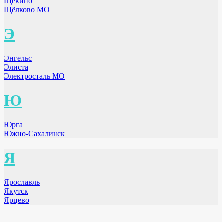
Щёкино
Щёлково МО
Э
Энгельс
Элиста
Электросталь МО
Ю
Юрга
Южно-Сахалинск
Я
Ярославль
Якутск
Ярцево