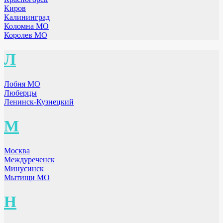
Киров
Калининград
Коломна МО
Королев МО
Л
Лобня МО
Люберцы
Ленинск-Кузнецкий
М
Москва
Междуреченск
Минусинск
Мытищи МО
Н