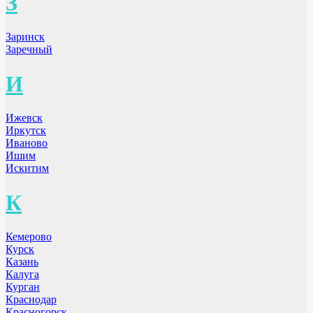
З
Заринск
Заречный
И
Ижевск
Иркутск
Иваново
Ишим
Искитим
К
Кемерово
Курск
Казань
Калуга
Курган
Краснодар
Красногорск