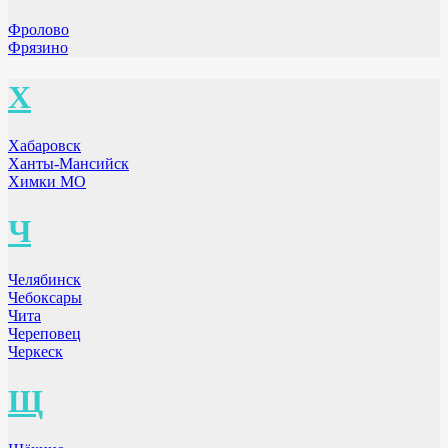
Фролово
Фрязино
Х
Хабаровск
Ханты-Мансийск
Химки МО
Ч
Челябинск
Чебоксары
Чита
Череповец
Черкеск
Щ