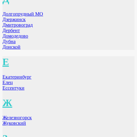
Долгопрудный МО
Дзержинск
Дмитровоград
Дербент
Домодедово
Дубна
Донской
Е
Екатеринбург
Елец
Ессентуки
Ж
Железногорск
Жуковский