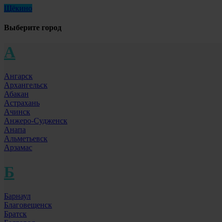
Щёкино
Выберите город
А
Ангарск
Архангельск
Абакан
Астрахань
Ачинск
Анжеро-Судженск
Анапа
Альметьевск
Арзамас
Б
Барнаул
Благовещенск
Братск