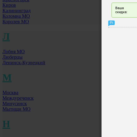
Киров
Калининград
Коломна МО
Королев МО
Л
Лобня МО
Люберцы
Ленинск-Кузнецкий
М
Москва
Междуреченск
Минусинск
Мытищи МО
Н