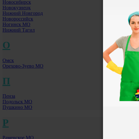
Новосибирск
Новокузнецк
Нижний Новгород
Новороссийск
Ногинск МО
Нижний Тагил
О
Омск
Орехово-Зуево МО
П
Пенза
Подольск МО
Пушкино МО
Р
Раменское МО