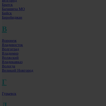
Белгород
Братск
Балашиха МО
Бийск
Биробиджан
В
Воронеж
Владивосток
Волгоград
Владимир
Волжский
Владикавказ
Вологда
Великий Новгород
Г
Гурьевск
Д