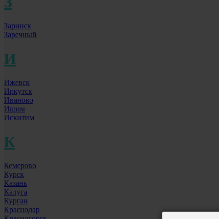
З
Заринск
Заречный
И
Ижевск
Иркутск
Иваново
Ишим
Искитим
К
Кемерово
Курск
Казань
Калуга
Курган
Краснодар
Красногорск