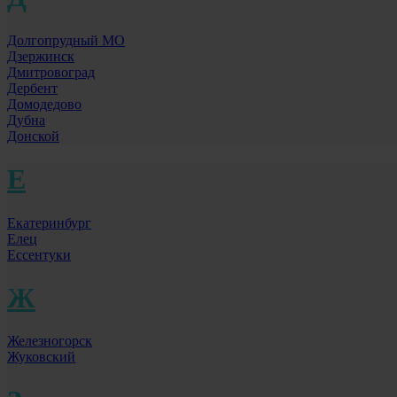
Долгопрудный МО
Дзержинск
Дмитровоград
Дербент
Домодедово
Дубна
Донской
Е
Екатеринбург
Елец
Ессентуки
Ж
Железногорск
Жуковский