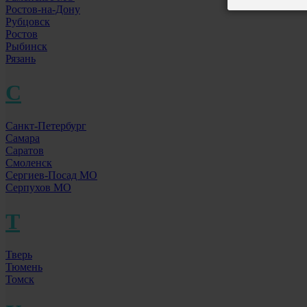
Ростов-на-Дону
Рубцовск
Ростов
Рыбинск
Рязань
С
Санкт-Петербург
Самара
Саратов
Смоленск
Сергиев-Посад МО
Серпухов МО
Т
Тверь
Тюмень
Томск