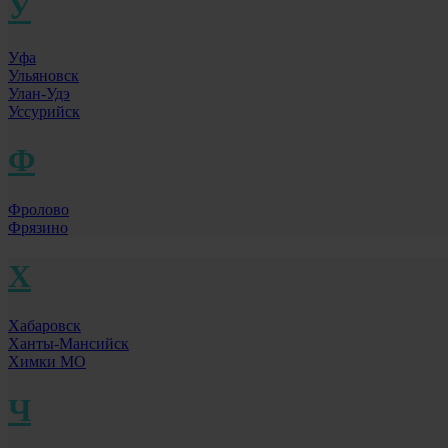
У
Уфа
Ульяновск
Улан-Удэ
Уссурийск
Ф
Фролово
Фрязино
Х
Хабаровск
Ханты-Мансийск
Химки МО
Ч