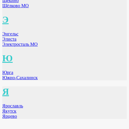
Щёкино
Щёлково МО
Э
Энгельс
Элиста
Электросталь МО
Ю
Юрга
Южно-Сахалинск
Я
Ярославль
Якутск
Ярцево