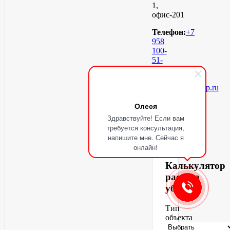
1,
офис-201
Телефон:
+7
958
100-
51-
98
Email:
info@cleaningvip.ru
заказать
Олеся
клининг
Здравствуйте! Если вам
требуется консультация,
напишите мне. Сейчас я
онлайн!
Калькулятор
расчёта
уборки
Тип
объекта