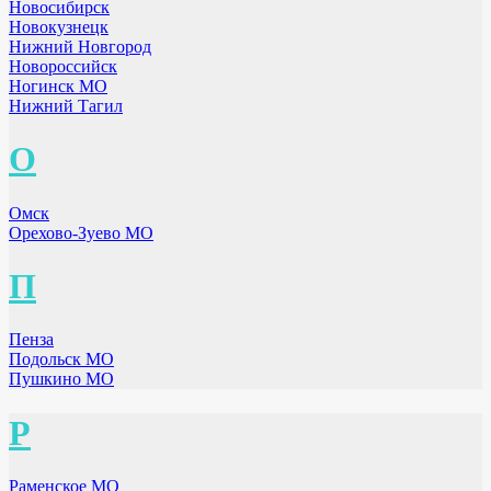
Новосибирск
Новокузнецк
Нижний Новгород
Новороссийск
Ногинск МО
Нижний Тагил
О
Омск
Орехово-Зуево МО
П
Пенза
Подольск МО
Пушкино МО
Р
Раменское МО