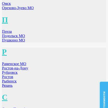
Омск
Орехово-Зуево МО
П
Пенза
Подольск МО
Пушкино МО
Р
Раменское МО
Ростов-на-Дону
Рубцовск
Ростов
Рыбинск
Рязань
С