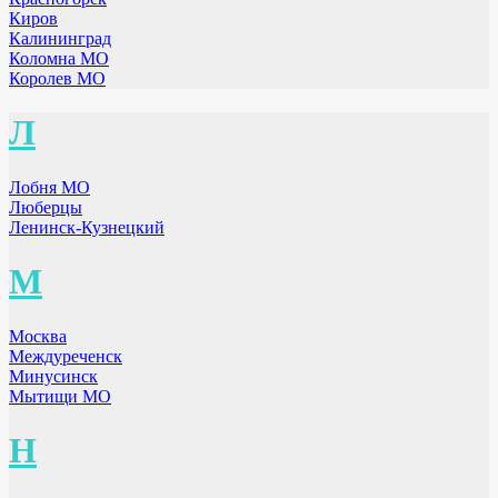
Киров
Калининград
Коломна МО
Королев МО
Л
Лобня МО
Люберцы
Ленинск-Кузнецкий
М
Москва
Междуреченск
Минусинск
Мытищи МО
Н