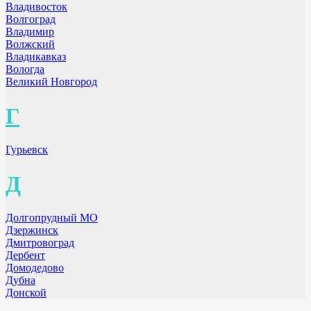
Владивосток
Волгоград
Владимир
Волжский
Владикавказ
Вологда
Великий Новгород
Г
Гурьевск
Д
Долгопрудный МО
Дзержинск
Дмитровоград
Дербент
Домодедово
Дубна
Донской