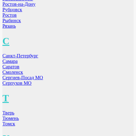
Ростов-на-Дону
Рубцовск
Ростов
Рыбинск
Рязань
С
Санкт-Петербург
Самара
Саратов
Смоленск
Сергиев-Посад МО
Серпухов МО
Т
Тверь
Тюмень
Томск