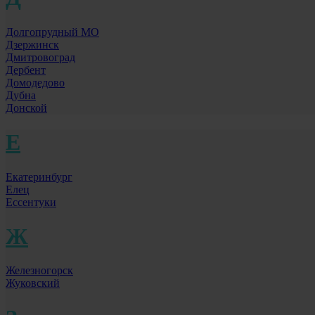
Долгопрудный МО
Дзержинск
Дмитровоград
Дербент
Домодедово
Дубна
Донской
Е
Екатеринбург
Елец
Ессентуки
Ж
Железногорск
Жуковский