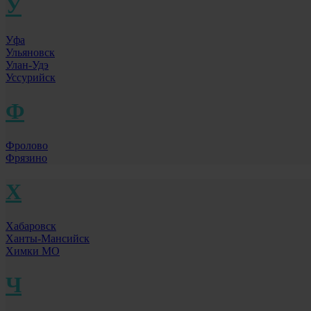
У
Уфа
Ульяновск
Улан-Удэ
Уссурийск
Ф
Фролово
Фрязино
Х
Хабаровск
Ханты-Мансийск
Химки МО
Ч