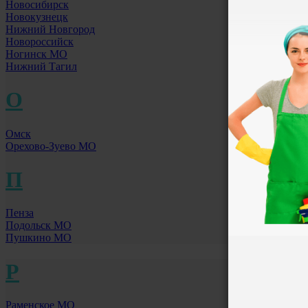
Новосибирск
Новокузнецк
Нижний Новгород
Новороссийск
Ногинск МО
Нижний Тагил
О
Омск
Орехово-Зуево МО
П
Пенза
Подольск МО
Пушкино МО
Р
Раменское МО