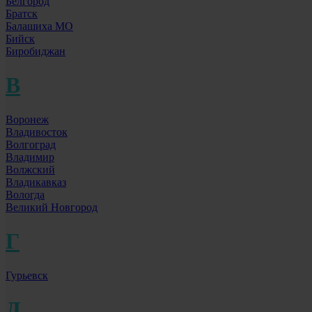
Белгород
Братск
Балашиха МО
Бийск
Биробиджан
В
Воронеж
Владивосток
Волгоград
Владимир
Волжский
Владикавказ
Вологда
Великий Новгород
Г
Гурьевск
Д