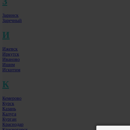
З
Заринск
Заречный
И
Ижевск
Иркутск
Иваново
Ишим
Искитим
К
Кемерово
Курск
Казань
Калуга
Курган
Краснодар
Красногорск