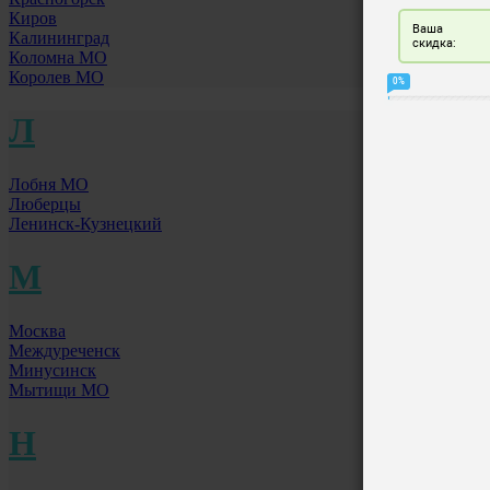
Киров
Калининград
Коломна МО
Королев МО
Л
Лобня МО
Люберцы
Ленинск-Кузнецкий
М
Москва
Междуреченск
Минусинск
Мытищи МО
Н