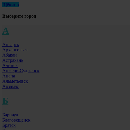
Щёкино
Выберите город
А
Ангарск
Архангельск
Абакан
Астрахань
Ачинск
Анжеро-Судженск
Анапа
Альметьевск
Арзамас
Б
Барнаул
Благовещенск
Братск