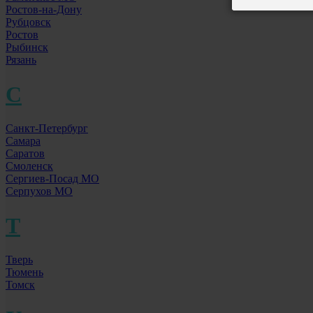
Ростов-на-Дону
Рубцовск
Ростов
Рыбинск
Рязань
С
Санкт-Петербург
Самара
Саратов
Смоленск
Сергиев-Посад МО
Серпухов МО
Т
Тверь
Тюмень
Томск