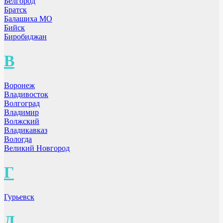
Белгород
Братск
Балашиха МО
Бийск
Биробиджан
В
Воронеж
Владивосток
Волгоград
Владимир
Волжский
Владикавказ
Вологда
Великий Новгород
Г
Гурьевск
Д