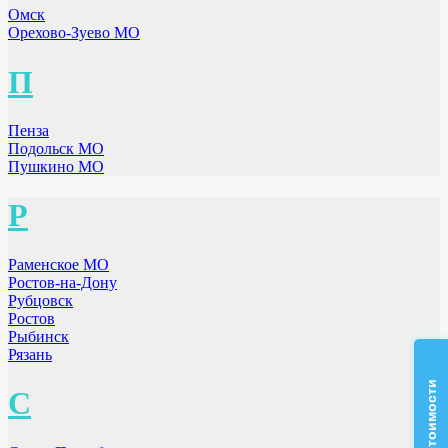
Омск
Орехово-Зуево МО
П
Пенза
Подольск МО
Пушкино МО
Р
Раменское МО
Ростов-на-Дону
Рубцовск
Ростов
Рыбинск
Рязань
С