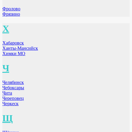
Фролово
Фрязино
Х
Хабаровск
Ханты-Мансийск
Химки МО
Ч
Челябинск
Чебоксары
Чита
Череповец
Черкеск
Щ