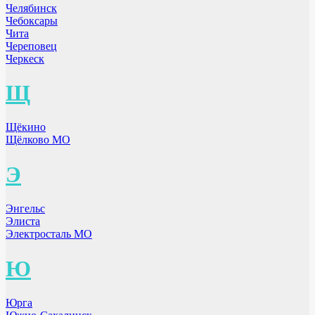
Челябинск
Чебоксары
Чита
Череповец
Черкеск
Щ
Щёкино
Щёлково МО
Э
Энгельс
Элиста
Электросталь МО
Ю
Юрга