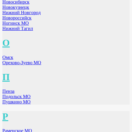
Новосибирск
Новокузнецк
Нижний Новгород
Новороссийск
Ногинск МО
Нижний Тагил
О
Омск
Орехово-Зуево МО
П
Пенза
Подольск МО
Пушкино МО
Р
Раменское МО