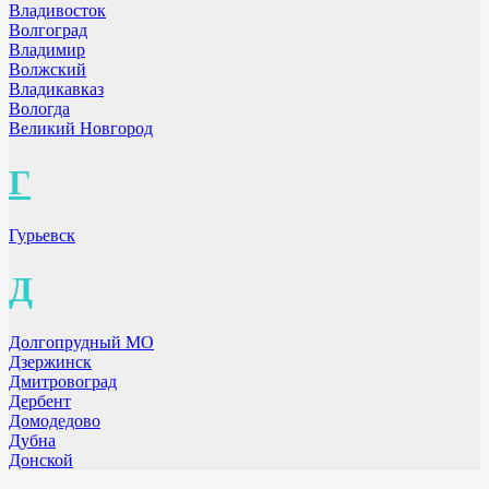
Владивосток
Волгоград
Владимир
Волжский
Владикавказ
Вологда
Великий Новгород
Г
Гурьевск
Д
Долгопрудный МО
Дзержинск
Дмитровоград
Дербент
Домодедово
Дубна
Донской