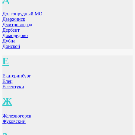
Долгопрудный МО
Дзержинск
Дмитровоград
Дербент
Домодедово
Дубна
Донской
Е
Екатеринбург
Елец
Ессентуки
Ж
Железногорск
Жуковский