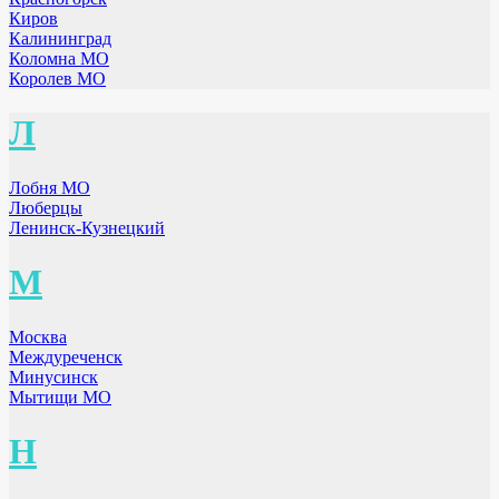
Киров
Калининград
Коломна МО
Королев МО
Л
Лобня МО
Люберцы
Ленинск-Кузнецкий
М
Москва
Междуреченск
Минусинск
Мытищи МО
Н