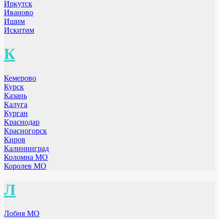
Иркутск
Иваново
Ишим
Искитим
К
Кемерово
Курск
Казань
Калуга
Курган
Краснодар
Красногорск
Киров
Калининград
Коломна МО
Королев МО
Л
Лобня МО