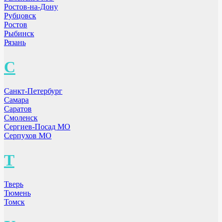
Ростов-на-Дону
Рубцовск
Ростов
Рыбинск
Рязань
С
Санкт-Петербург
Самара
Саратов
Смоленск
Сергиев-Посад МО
Серпухов МО
Т
Тверь
Тюмень
Томск