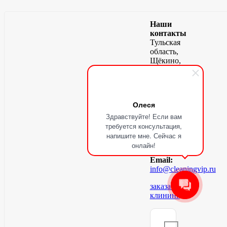
Наши
контакты
Тульская
область,
Щёкино,
пл.
Ленина,
1,
офис-201
Олеся
Телефон:
+7
Здравствуйте! Если вам
958
требуется консультация,
100-
напишите мне. Сейчас я
51-
онлайн!
98
Email:
info@cleaningvip.ru
заказать
клининг