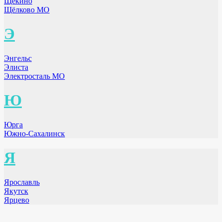
Щёкино
Щёлково МО
Э
Энгельс
Элиста
Электросталь МО
Ю
Юрга
Южно-Сахалинск
Я
Ярославль
Якутск
Ярцево