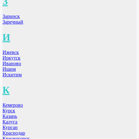
З
Заринск
Заречный
И
Ижевск
Иркутск
Иваново
Ишим
Искитим
К
Кемерово
Курск
Казань
Калуга
Курган
Краснодар
Красногорск