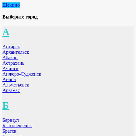
Щёкино
Выберите город
А
Ангарск
Архангельск
Абакан
Астрахань
Ачинск
Анжеро-Судженск
Анапа
Альметьевск
Арзамас
Б
Барнаул
Благовещенск
Братск