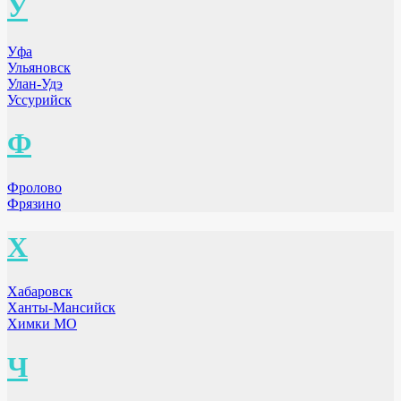
У
Уфа
Ульяновск
Улан-Удэ
Уссурийск
Ф
Фролово
Фрязино
Х
Хабаровск
Ханты-Мансийск
Химки МО
Ч