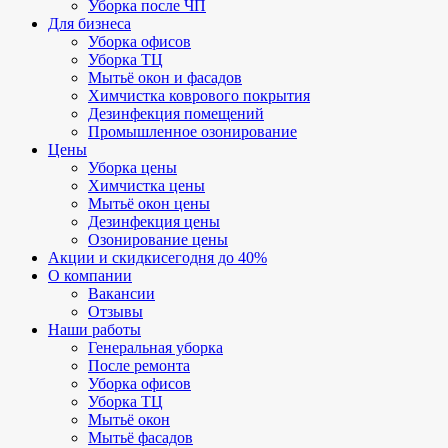
Уборка после ЧП
Для бизнеса
Уборка офисов
Уборка ТЦ
Мытьё окон и фасадов
Химчистка коврового покрытия
Дезинфекция помещений
Промышленное озонирование
Цены
Уборка цены
Химчистка цены
Мытьё окон цены
Дезинфекция цены
Озонирование цены
Акции и скидки
сегодня до 40%
О компании
Вакансии
Отзывы
Наши работы
Генеральная уборка
После ремонта
Уборка офисов
Уборка ТЦ
Мытьё окон
Мытьё фасадов