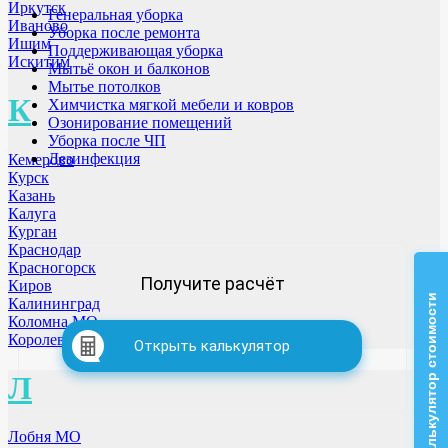
Иркутск
Генеральная уборка
Иваново
Уборка после ремонта
Ишим
Поддерживающая уборка
Искитим
Мытьё окон и балконов
Мытье потолков
К
Химчистка мягкой мебели и ковров
Озонирование помещений
Уборка после ЧП
Дезинфекция
Кемерово
Курск
Казань
Калуга
Курган
Краснодар
Красногорск
Получите расчёт
Киров
Калькулятор стоимости
Калининград
Коломна МО
Королев МО
Открыть калькулятор
Л
Лобня МО