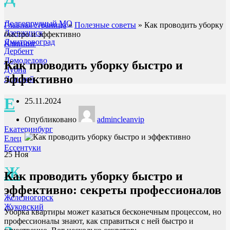
Долгопрудный МО
Главная страница
»
Полезные советы
»
Как проводить уборку
Дзержинск
быстро и эффективно
Дмитровоград
Клининг
Дербент
Домодедово
Как проводить уборку быстро и
Дубна
эффективно
Донской
Е
25.11.2024
Опубликовано
admincleanvip
Екатеринбург
Елец
Ессентуки
25
Ноя
Ж
Как проводить уборку быстро и
эффективно: секреты профессионалов
Железногорск
Жуковский
Уборка квартиры может казаться бесконечным процессом, но
профессионалы знают, как справиться с ней быстро и