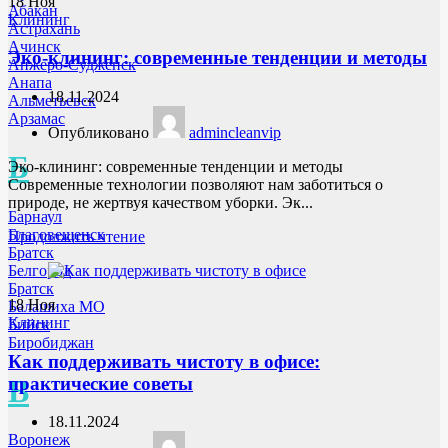
18
Ноя
Абакан
Клининг
Астрахань
Ачинск
Эко-клининг: современные тенденции и методы
Анжеро-Судженск
Анапа
18.11.2024
Альметьевск
Арзамас
Опубликовано
admincleanvip
Б
Эко-клининг: современные тенденции и методы
Современные технологии позволяют нам заботиться о
природе, не жертвуя качеством уборки. Эк...
Барнаул
Благовещенск
Продолжить чтение
Братск
Белгород
Братск
18
Ноя
Балашиха МО
Клининг
Бийск
Биробиджан
Как поддерживать чистоту в офисе:
практические советы
В
18.11.2024
Воронеж