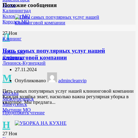
Похожие сообщения
Киров
Калининград
Коломна МО
Королев МО
27
Ноя
Л
Клининг
Пять самых популярных услуг нашей
Лобня МО
клининговой компании
Люберцы
Ленинск-Кузнецкий
27.11.2024
М
Опубликовано
admincleanvip
Пять самых популярных услуг нашей клининговой компании
Москва
Каждая хозяйка знает, насколько важна регулярная уборка в
Междуреченск
квартире. Мы предлага...
Минусинск
Мытищи МО
Продолжить чтение
Н
27
Ноя