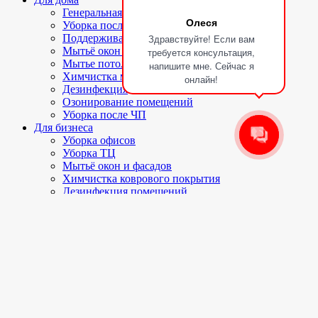
Генеральная уборка
Олеся
Уборка после ремонта
Поддерживающая уборка
Здравствуйте! Если вам
Мытьё окон и балконов
требуется консультация,
Мытье потолков
напишите мне. Сейчас я
Химчистка мягкой мебели и ковров
онлайн!
Дезинфекция
Озонирование помещений
Уборка после ЧП
Для бизнеса
Уборка офисов
Уборка ТЦ
Мытьё окон и фасадов
Химчистка коврового покрытия
Дезинфекция помещений
Промышленное озонирование
Цены
Уборка цены
Химчистка цены
Мытьё окон цены
Дезинфекция цены
Озонирование цены
Акции и скидки
сегодня до 40%
О компании