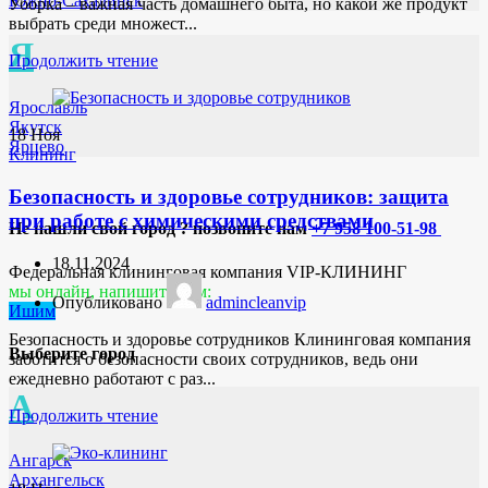
Южно-Сахалинск
Уборка – важная часть домашнего быта, но какой же продукт
выбрать среди множест...
Я
Продолжить чтение
Ярославль
Якутск
18
Ноя
Ярцево
Клининг
Безопасность и здоровье сотрудников: защита
при работе с химическими средствами
Не нашли свой город ? позвоните нам
+7 958 100-51-98
18.11.2024
Федеральная клининговая компания VIP-КЛИНИНГ
мы онлайн, напишите нам:
Опубликовано
admincleanvip
Ишим
Безопасность и здоровье сотрудников Клининговая компания
Выберите город
заботится о безопасности своих сотрудников, ведь они
ежедневно работают с раз...
А
Продолжить чтение
Ангарск
Архангельск