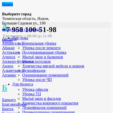
Ишим
Выберите город
Тюменская область, Ишим,
Большая Садовая ул., 190
А
+7 958 100-51-98
калькулятор стоимости
Ежедневно: с 08-00 до 21-00
Для дома
Ангарск
Меню
Генеральная уборка
Архангельск
Уборка после ремонта
Абакан
Поддерживающая уборка
Астрахань
Мытьё окон и балконов
Ачинск
Мытье потолков
Анжеро-Судженск
Химчистка мягкой мебели и ковров
Анапа
Дезинфекция
Альметьевск
Озонирование помещений
Арзамас
Уборка после ЧП
Для бизнеса
Б
Уборка офисов
Уборка ТЦ
Мытьё окон и фасадов
Барнаул
Химчистка коврового покрытия
Благовещенск
Дезинфекция помещений
Братск
Промышленное озонирование