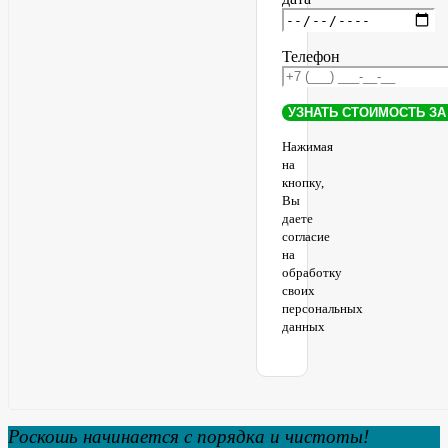
Телефон
Нажимая
на
кнопку,
Вы
даете
согласие
на
обработку
своих
персональных
данных
Роскошь начинается с порядка и чистоты!