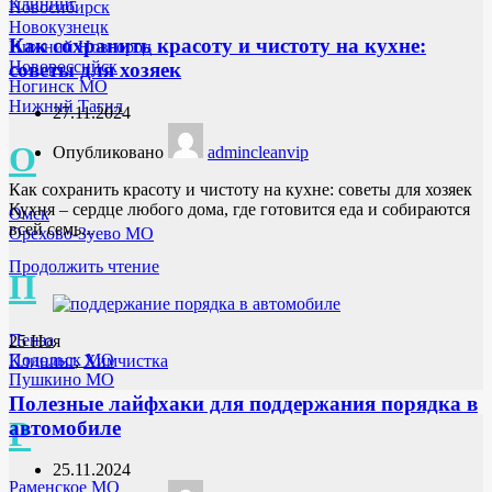
Клининг
Новосибирск
Новокузнецк
Как сохранить красоту и чистоту на кухне:
Нижний Новгород
Новороссийск
советы для хозяек
Ногинск МО
Нижний Тагил
27.11.2024
О
Опубликовано
admincleanvip
Как сохранить красоту и чистоту на кухне: советы для хозяек
Кухня – сердце любого дома, где готовится еда и собираются
Омск
всей семь...
Орехово-Зуево МО
Продолжить чтение
П
Пенза
25
Ноя
Подольск МО
Клининг
,
Химчистка
Пушкино МО
Полезные лайфхаки для поддержания порядка в
Р
автомобиле
25.11.2024
Раменское МО