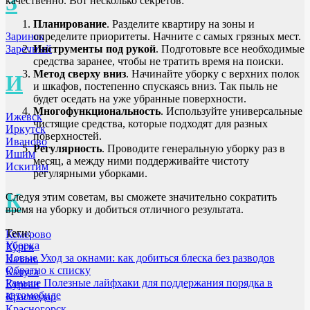
З
качественно. Вот несколько секретов:
Планирование
. Разделите квартиру на зоны и
определите приоритеты. Начните с самых грязных мест.
Заринск
Инструменты под рукой
. Подготовьте все необходимые
Заречный
средства заранее, чтобы не тратить время на поиски.
Метод сверху вниз
. Начинайте уборку с верхних полок
И
и шкафов, постепенно спускаясь вниз. Так пыль не
будет оседать на уже убранные поверхности.
Многофункциональность
. Используйте универсальные
Ижевск
чистящие средства, которые подходят для разных
Иркутск
поверхностей.
Иваново
Регулярность
. Проводите генеральную уборку раз в
Ишим
месяц, а между ними поддерживайте чистоту
Искитим
регулярными уборками.
К
Следуя этим советам, вы сможете значительно сократить
время на уборку и добиться отличного результата.
Теги:
Кемерово
Уборка
Курск
Новые
Уход за окнами: как добиться блеска без разводов
Казань
Обратно к списку
Калуга
Раньше
Полезные лайфхаки для поддержания порядка в
Курган
автомобиле
Краснодар
Красногорск