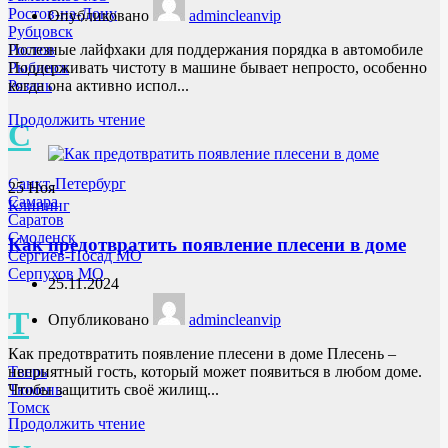
Ростов-на-Дону
Опубликовано
admincleanvip
Рубцовск
Ростов
Полезные лайфхаки для поддержания порядка в автомобиле
Рыбинск
Поддерживать чистоту в машине бывает непросто, особенно
Рязань
когда она активно испол...
Продолжить чтение
С
Санкт-Петербург
25
Ноя
Самара
Клининг
Саратов
Смоленск
Как предотвратить появление плесени в доме
Сергиев-Посад МО
Серпухов МО
25.11.2024
Т
Опубликовано
admincleanvip
Как предотвратить появление плесени в доме Плесень –
неприятный гость, который может появиться в любом доме.
Тверь
Чтобы защитить своё жилищ...
Тюмень
Томск
Продолжить чтение