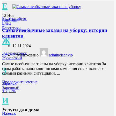
Е
12
Ноя
Екатеринбург
Клининг
Елец
Ессентуки
Самые необычные заказы на уборку: истории
клиентов
Ж
12.11.2024
Железногорск
Опубликовано
admincleanvip
Жуковский
Самые необычные заказы на уборку: истории клиентов За
З
годы работы наша клининговая компания сталкивалась с
самыми разными ситуациями. ...
Продолжить чтение
Заринск
Заречный
закрыть
И
Услуги для дома
Ижевск