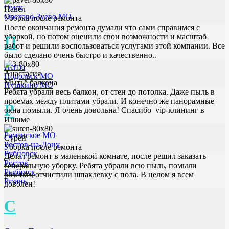
Омск
Павел
Орехово-Зуево МО
Уборка после ремонта
После окончания ремонта думали что сами справимся с
уборкой, но потом оценили свои возможности и масштаб
П
работ и решили воспользоваться услугами этой компании. Все
было сделано очень быстро и качественно..
Пенза
Анастасия
Подольск МО
Мытьё балкона
Пушкино МО
Ребята убрали весь балкон, от стен до потолка. Даже пыль в
проемах между плитами убрали. И конечно же панорамные
Р
окна помыли. Я очень довольна! Спасибо vip-клининг в
Ишиме
Раменское МО
Сурен
Ростов-на-Дону
Уборка после ремонта
Рубцовск
Делал ремонт в маленькой комнате, после решил заказать
Ростов
генеральную уборку. Ребята убрали всю пыль, помыли
Рыбинск
розетки, отчистили шпаклевку с пола. В целом я всем
Рязань
доволен!
С