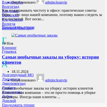
Владивосток
Опубликовано
admincleanvip
Волгоград
Как поддерживать чистоту в офисе: практические советы
Владимир
Офис – это лицо вашей компании, поэтому важно следить за
Волжский
его чистотой. Вот неско...
Владикавказ
Вологда
Продолжить чтение
Великий Новгород
Г
18
Ноя
Клининг
Гурьевск
Самые необычные заказы на уборку: истории
Д
клиентов
18.11.2024
Долгопрудный МО
Дзержинск
Опубликовано
admincleanvip
Дмитровоград
Дербент
Самые необычные заказы на уборку: истории клиентов
Домодедово
Клининговая компания – это не просто помощь в уборке
Дубна
квартиры. Иногда наши клиенты ...
Донской
Продолжить чтение