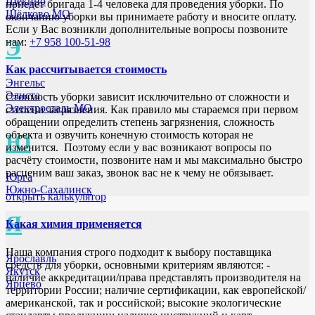
Щёкино
приедет бригада 1-4 человека для проведения уборки. По
Щёлково МО
окончанию уборки вы принимаете работу и вносите оплату.
Если у Вас возникли дополнительные вопросы позвоните
Э
нам:
+7 958 100-51-98
Как рассчитывается стоимость
Энгельс
Элиста
Стоимость уборки зависит исключительно от сложности и
Электросталь МО
степени загрязнения. Как правило мы стараемся при первом
обращении определить степень загрязнения, сложность
объекта и озвучить конечную стоимость которая не
Ю
изменится. Поэтому если у вас возникают вопросы по
расчёту стоимости, позвоните нам и мы максимально быстро
расценим ваш заказ, звонок вас не к чему не обязывает.
Юрга
Южно-Сахалинск
открыть калькулятор
Я
Какая химия применяется
Наша компания строго подходит к выбору поставщика
Ярославль
средств для уборки, основными критериям являются: -
Якутск
наличие аккредитации/права представлять производителя на
Ярцево
территории России; наличие сертификации, как европейской/
американской, так и российской; высокие экологические