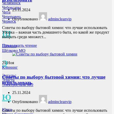
Челябинск
Чебоксары
25.11.2024
Чита
Череповец
Опубликовано
admincleanvip
Черкеск
Советы по выбору бытовой химии: что лучше использовать
Щ
Уборка – важная часть домашнего быта, но какой же продукт
выбрать среди множест...
Продолжить чтение
Щёкино
Щёлково МО
Э
25
Ноя
Клининг
Энгельс
Советы по выбору бытовой химии: что лучше
Элиста
использовать
Электросталь МО
25.11.2024
Ю
Опубликовано
admincleanvip
Юрга
Советы по выбору бытовой химии: что лучше использовать