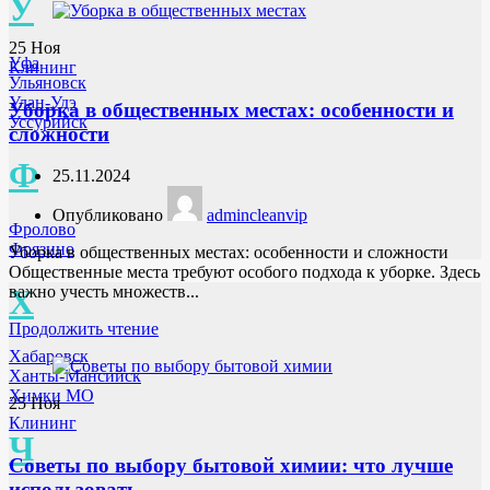
У
25
Ноя
Уфа
Клининг
Ульяновск
Улан-Удэ
Уборка в общественных местах: особенности и
Уссурийск
сложности
Ф
25.11.2024
Опубликовано
admincleanvip
Фролово
Фрязино
Уборка в общественных местах: особенности и сложности
Общественные места требуют особого подхода к уборке. Здесь
Х
важно учесть множеств...
Продолжить чтение
Хабаровск
Ханты-Мансийск
Химки МО
25
Ноя
Клининг
Ч
Советы по выбору бытовой химии: что лучше
использовать