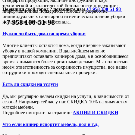
стандарты продукции; наличие инструкций и карт
технической и экологической безопасности продукции;
Не нашли свой город ? позвоните нам
+7 958 100-51-98
информационная поддержка, помощь в разработке
индивидуальных санитарно-гигиенических планов уборки
+7 958 100-51-98
помещения, обучение персонала.
Нужно ли быть дома во время уборки
Многие клиенты остаются дома, когда впервые заказывают
уборку в нашей компании. В дальнейшем многие
предпочитают оставлять клинеров дома, а в освободившееся
время занимаются более приятными делами. Мы полностью
несём ответственность за сохранность имущества, все наши
сотрудники проходят специальные проверки.
Есть ли скидки на услуги
Да, мы регулярно делаем скидки на услуги, в зависимости от
сезона! Например сейчас у нас СКИДКА 10% на химчистку
мягкой мебели.
Подробнее смотрите на странице
АКЦИИ И СКИДКИ
Что если клинер испортит мебель, пол и т.д.