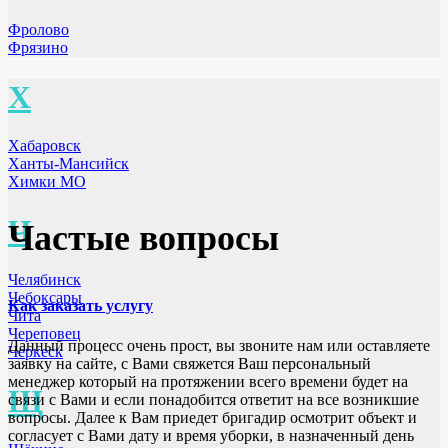
Фролово
Фрязино
Х
Хабаровск
Ханты-Мансийск
Химки МО
Ч
Частые вопросы
Челябинск
Чебоксары
Как заказать услугу
Чита
Череповец
Данный процесс очень прост, вы звоните нам или оставляете
Черкеск
заявку на сайте, с Вами свяжется Ваш персональный
менеджер который на протяжении всего времени будет на
Щ
связи с Вами и если понадобится ответит на все возникшие
вопросы. Далее к Вам приедет бригадир осмотрит объект и
согласует с Вами дату и время уборки, в назначенный день