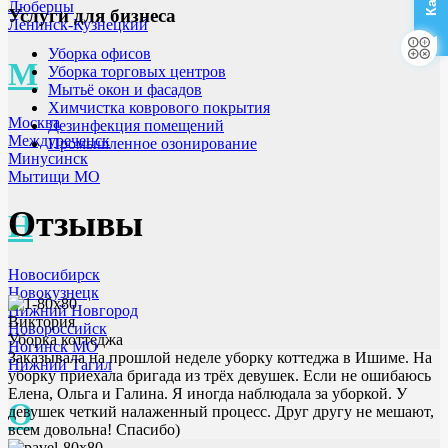
Люберцы
Услуги для бизнеса
Ленинск-Кузнецкий
Уборка офисов
М
Уборка торговых центров
Мытьё окон и фасадов
Химчистка коврового покрытия
Москва
Дезинфекция помещений
Междуреченск
Промышленное озонирование
Минусинск
Мытищи МО
Отзывы
Н
Новосибирск
Новокузнецк
Нижний Новгород
Виктория
Новороссийск
Уборка коттеджа
Ногинск МО
Заказывала на прошлой неделе уборку коттеджа в Ишиме. На
Нижний Тагил
уборку приехала бригада из трёх девушек. Если не ошибаюсь
Елена, Ольга и Галина. Я иногда наблюдала за уборкой. У
О
девушек четкий налаженный процесс. Друг другу не мешают,
всем довольна! Спасибо)