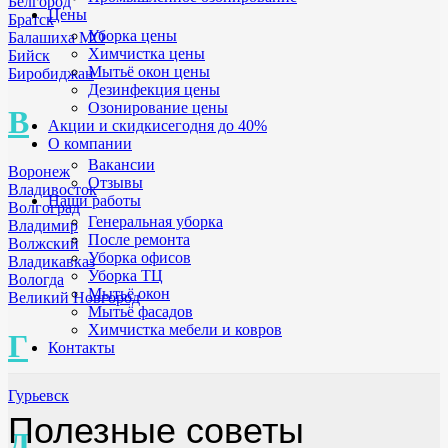
Белгород
Цены
Братск
Уборка цены
Балашиха МО
Химчистка цены
Бийск
Мытьё окон цены
Биробиджан
Дезинфекция цены
Озонирование цены
В
Акции и скидки
сегодня до 40%
О компании
Вакансии
Воронеж
Отзывы
Владивосток
Наши работы
Волгоград
Генеральная уборка
Владимир
После ремонта
Волжский
Уборка офисов
Владикавказ
Уборка ТЦ
Вологда
Мытьё окон
Великий Новгород
Мытьё фасадов
Химчистка мебели и ковров
Г
Контакты
Гурьевск
Полезные советы
Д