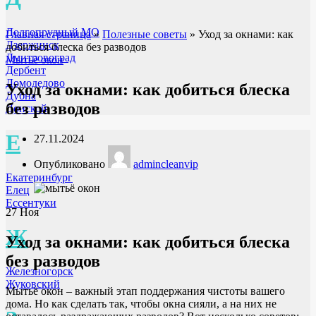
Долгопрудный МО
Главная страница
»
Полезные советы
»
Уход за окнами: как
Дзержинск
добиться блеска без разводов
Дмитровоград
Мытьё окон
Дербент
Домодедово
Уход за окнами: как добиться блеска
Дубна
без разводов
Донской
Е
27.11.2024
Опубликовано
admincleanvip
Екатеринбург
Елец
Ессентуки
27
Ноя
Ж
Уход за окнами: как добиться блеска
без разводов
Железногорск
Жуковский
Мытьё окон – важный этап поддержания чистоты вашего
дома. Но как сделать так, чтобы окна сияли, а на них не