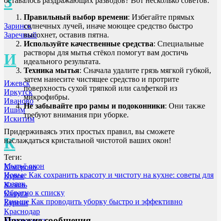
З
оставалось раздражающих разводов? Вот несколько советов:
Правильный выбор времени
: Избегайте прямых
солнечных лучей, иначе моющее средство быстро
Заринск
высохнет, оставив пятна.
Заречный
Используйте качественные средства
: Специальные
растворы для мытья стёкол помогут вам достичь
И
идеального результата.
Техника мытья
: Сначала удалите грязь мягкой губкой,
затем нанесите чистящее средство и протрите
Ижевск
поверхность сухой тряпкой или салфеткой из
Иркутск
микрофибры.
Иваново
Не забывайте про рамы и подоконники
: Они также
Ишим
требуют внимания при уборке.
Искитим
Придерживаясь этих простых правил, вы сможете
К
наслаждаться кристальной чистотой ваших окон!
Теги:
Мытьё окон
Кемерово
Новые
Как сохранить красоту и чистоту на кухне: советы для
Курск
хозяек
Казань
Обратно к списку
Калуга
Раньше
Как проводить уборку быстро и эффективно
Курган
Краснодар
Похожие сообщения
Красногорск