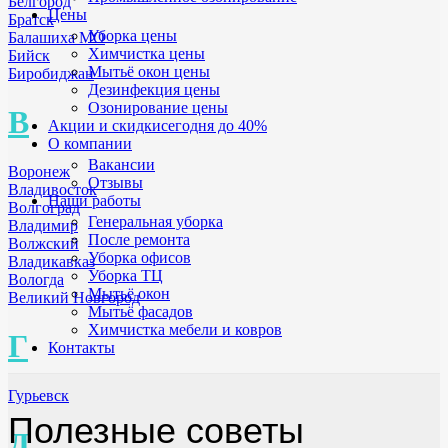
Белгород
Цены
Братск
Уборка цены
Балашиха МО
Химчистка цены
Бийск
Мытьё окон цены
Биробиджан
Дезинфекция цены
Озонирование цены
В
Акции и скидки
сегодня до 40%
О компании
Вакансии
Воронеж
Отзывы
Владивосток
Наши работы
Волгоград
Генеральная уборка
Владимир
После ремонта
Волжский
Уборка офисов
Владикавказ
Уборка ТЦ
Вологда
Мытьё окон
Великий Новгород
Мытьё фасадов
Химчистка мебели и ковров
Г
Контакты
Гурьевск
Полезные советы
Д