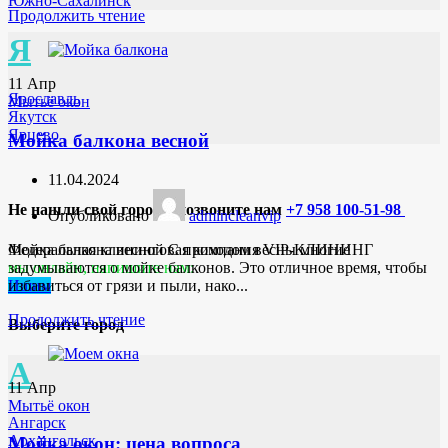
Южно-Сахалинск
Продолжить чтение
Я
11
Апр
Ярославль
Мытьё окон
Якутск
Ярцево
Мойка балкона весной
11.04.2024
Не нашли свой город ? позвоните нам
+7 958 100-51-98
Опубликовано
admincleanvip
Федеральная клининговая компания VIP-КЛИНИНГ
Мойка балкона весной С приходом весны многие
мы онлайн, напишите нам:
задумываются о мойке балконов. Это отличное время, чтобы
Ишим
избавиться от грязи и пыли, нако...
Продолжить чтение
Выберите город
А
11
Апр
Мытьё окон
Ангарск
Архангельск
Мойка окон: цена вопроса