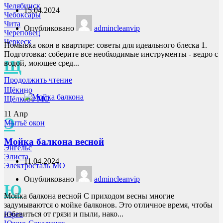
Челябинск
15.04.2024
Чебоксары
Чита
Опубликовано
admincleanvip
Череповец
Черкеск
Помывка окон в квартире: советы для идеального блеска 1.
Подготовка: соберите все необходимые инструменты - ведро с
Щ
водой, моющее сред...
Продолжить чтение
Щёкино
Щёлково МО
11
Апр
Э
Мытьё окон
Мойка балкона весной
Энгельс
Элиста
11.04.2024
Электросталь МО
Опубликовано
admincleanvip
Ю
Мойка балкона весной С приходом весны многие
задумываются о мойке балконов. Это отличное время, чтобы
избавиться от грязи и пыли, нако...
Юрга