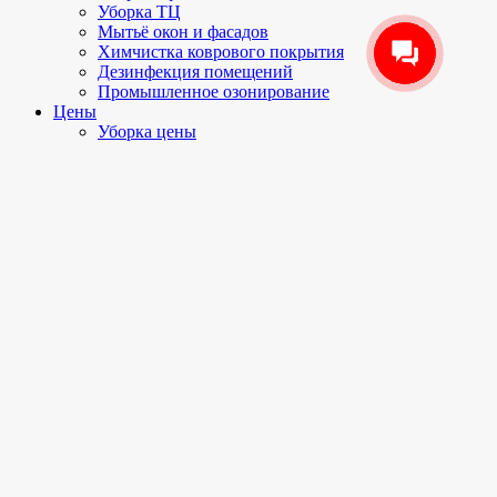
Уборка ТЦ
Мытьё окон и фасадов
Химчистка коврового покрытия
Дезинфекция помещений
Промышленное озонирование
Цены
Уборка цены
Химчистка цены
Мытьё окон цены
Дезинфекция цены
Озонирование цены
Акции и скидки
сегодня до 40%
О компании
Вакансии
Отзывы
Наши работы
Генеральная уборка
После ремонта
Уборка офисов
Уборка ТЦ
Мытьё окон
Мытьё фасадов
Химчистка мебели и ковров
Контакты