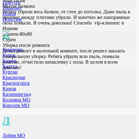
Анастасия
Иркутск
Мытьё балкона
Иваново
Ребята убрали весь балкон, от стен до потолка. Даже пыль в
Ишим
проемах между плитами убрали. И конечно же панорамные
Искитим
окна помыли. Я очень довольна! Спасибо vip-клининг в
Ишиме
К
Сурен
Уборка после ремонта
Кемерово
Делал ремонт в маленькой комнате, после решил заказать
Курск
генеральную уборку. Ребята убрали всю пыль, помыли
Казань
розетки, отчистили шпаклевку с пола. В целом я всем
Калуга
доволен!
Курган
Краснодар
Красногорск
Киров
Калининград
Коломна МО
Королев МО
Л
Лобня МО