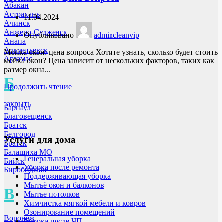
Абакан
Астрахань
11.04.2024
Ачинск
Анжеро-Судженск
Опубликовано
admincleanvip
Анапа
Альметьевск
Мойка окон: цена вопроса Хотите узнать, сколько будет стоить
Арзамас
мойка окон? Цена зависит от нескольких факторов, таких как
размер окна...
Б
Продолжить чтение
закрыть
Барнаул
Благовещенск
Братск
Белгород
Услуги для дома
Братск
Балашиха МО
Генеральная уборка
Бийск
Уборка после ремонта
Биробиджан
Поддерживающая уборка
Мытьё окон и балконов
В
Мытье потолков
Химчистка мягкой мебели и ковров
Озонирование помещений
Воронеж
Уборка после ЧП