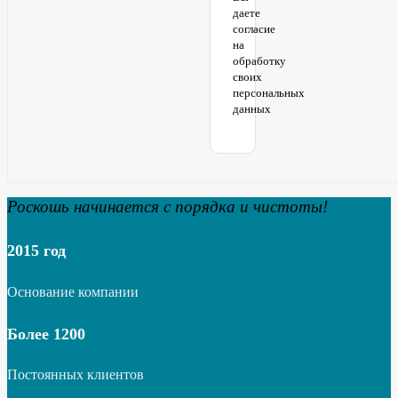
даете
согласие
на
обработку
своих
персональных
данных
Роскошь начинается с порядка и чистоты!
2015 год
Основание компании
Более 1200
Постоянных клиентов