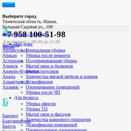
Ишим
Выберите город
Тюменская область, Ишим,
Большая Садовая ул., 190
А
+7 958 100-51-98
калькулятор стоимости
Ежедневно: с 08-00 до 21-00
Для дома
Ангарск
Меню
Генеральная уборка
Архангельск
Уборка после ремонта
Абакан
Поддерживающая уборка
Астрахань
Мытьё окон и балконов
Ачинск
Мытье потолков
Анжеро-Судженск
Химчистка мягкой мебели и ковров
Анапа
Дезинфекция
Альметьевск
Озонирование помещений
Арзамас
Уборка после ЧП
Для бизнеса
Б
Уборка офисов
Уборка ТЦ
Мытьё окон и фасадов
Барнаул
Химчистка коврового покрытия
Благовещенск
Дезинфекция помещений
Братск
Промышленное озонирование