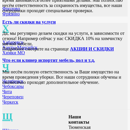
время занимаются более приятными делами. Мы полностью
несём ответственность за сохранность имущества, все наши
Фролово
сотрудники проходят специальные проверки.
Фрязино
Есть ли скидки на услуги
Х
Да, мы регулярно делаем скидки на услуги, в зависимости от
сезона! Например сейчас у нас СКИДКА 10% на химчистку
Хабаровск
мягкой мебели.
Ханты-Мансийск
Подробнее смотрите на странице
АКЦИИ И СКИДКИ
Химки МО
Что если клинер испортит мебель, пол и т.д.
Ч
Мы несём полную ответственность за Ваше имущество на
время проведения уборки. Все наши сотрудники обучены и
Челябинск
ежемесячно проходят дополнительное обучение.
Чебоксары
Чита
Череповец
Черкеск
Щ
Наши
контакты
Тюменская