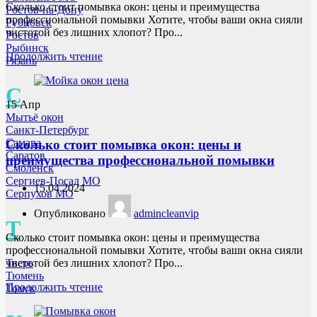
Сколько стоит помывка окон: цены и преимущества
Ростов-на-Дону
профессиональной помывки Хотите, чтобы ваши окна сияли
Рубцовск
чистотой без лишних хлопот? Про...
Ростов
Рыбинск
Продолжить чтение
Рязань
С
15
Апр
Мытьё окон
Санкт-Петербург
Самара
Сколько стоит помывка окон: цены и
Саратов
преимущества профессиональной помывки
Смоленск
Сергиев-Посад МО
15.04.2024
Серпухов МО
Опубликовано
admincleanvip
Т
Сколько стоит помывка окон: цены и преимущества
профессиональной помывки Хотите, чтобы ваши окна сияли
чистотой без лишних хлопот? Про...
Тверь
Тюмень
Продолжить чтение
Томск