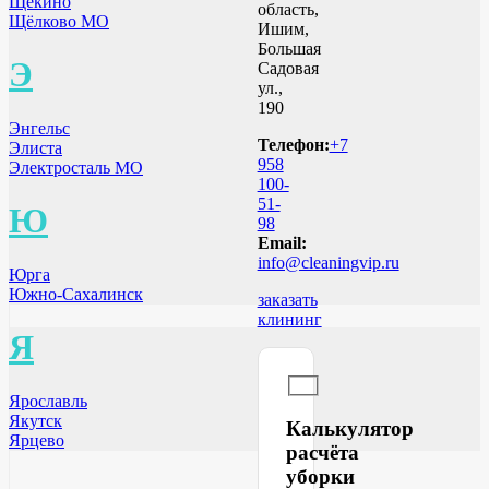
Щёкино
область,
Щёлково МО
Ишим,
Большая
Э
Садовая
ул.,
190
Энгельс
Телефон:
+7
Элиста
958
Электросталь МО
100-
51-
Ю
98
Email:
info@cleaningvip.ru
Юрга
Южно-Сахалинск
заказать
клининг
Я
Ярославль
Якутск
Калькулятор
Ярцево
расчёта
уборки