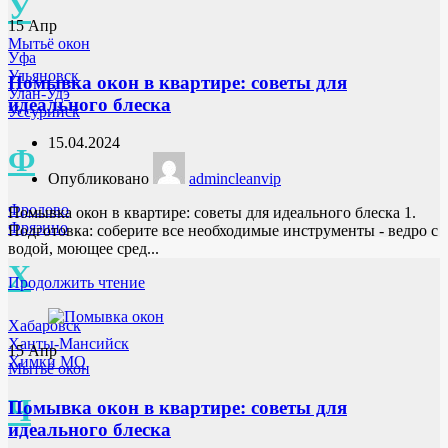
У
15
Апр
Мытьё окон
Уфа
Ульяновск
Помывка окон в квартире: советы для
Улан-Удэ
идеального блеска
Уссурийск
15.04.2024
Ф
Опубликовано
admincleanvip
Фролово
Помывка окон в квартире: советы для идеального блеска 1.
Фрязино
Подготовка: соберите все необходимые инструменты - ведро с
водой, моющее сред...
Х
Продолжить чтение
Хабаровск
Ханты-Мансийск
15
Апр
Химки МО
Мытьё окон
Ч
Помывка окон в квартире: советы для
идеального блеска