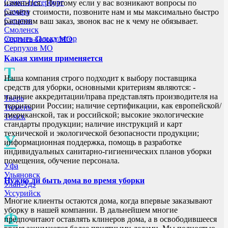
Санкт-Петербург
изменится. Поэтому если у вас возникают вопросы по
Самара
расчёту стоимости, позвоните нам и мы максимально быстро
Саратов
расценим ваш заказ, звонок вас не к чему не обязывает.
Смоленск
открыть калькулятор
Сергиев-Посад МО
Серпухов МО
Какая химия применяется
Т
Наша компания строго подходит к выбору поставщика
средств для уборки, основными критериям являются: -
наличие аккредитации/права представлять производителя на
Тверь
территории России; наличие сертификации, как европейской/
Тюмень
американской, так и российской; высокие экологические
Томск
стандарты продукции; наличие инструкций и карт
технической и экологической безопасности продукции;
У
информационная поддержка, помощь в разработке
индивидуальных санитарно-гигиенических планов уборки
помещения, обучение персонала.
Уфа
Ульяновск
Нужно ли быть дома во время уборки
Улан-Удэ
Уссурийск
Многие клиенты остаются дома, когда впервые заказывают
уборку в нашей компании. В дальнейшем многие
Ф
предпочитают оставлять клинеров дома, а в освободившееся