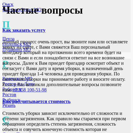
Омск
Частые вопросы
Орехово-Зуево МО
П
Как заказать услугу
Пенза
Данный процесс очень прост, вы звоните нам или оставляете
Подольск МО
заявку на сайте, с Вами свяжется Ваш персональный
Пушкино МО
менеджер который на протяжении всего времени будет на
связи с Вами и если понадобится ответит на все возникшие
Р
вопросы. Далее к Вам приедет бригадир осмотрит объект и
согласует с Вами дату и время уборки, в назначенный день
приедет бригада 1-4 человека для проведения уборки. По
Раменское МО
окончанию уборки вы принимаете работу и вносите оплату.
Ростов-на-Дону
Если у Вас возникли дополнительные вопросы позвоните
Рубцовск
нам:
+7 958 100-51-98
Ростов
Рыбинск
Как рассчитывается стоимость
Рязань
Стоимость уборки зависит исключительно от сложности и
С
степени загрязнения. Как правило мы стараемся при первом
обращении определить степень загрязнения, сложность
объекта и озвучить конечную стоимость которая не