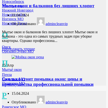
Новосибирск
Мытье окон и балконов без лишних хлопот
Новокузнецк
Нижний Новгород
Новороссийск
22.04.2024
Ногинск МО
Нижний Тагил
Опубликовано
admincleanvip
Мытье окон и балконов без лишних хлопот Мытье окон и
О
балкона - это одна из самых трудных задач при уборке
квартиры. Однако профессиона...
Омск
Продолжить чтение
Орехово-Зуево МО
П
15
Апр
Мытьё окон
Пенза
Сколько стоит помывка окон: цены и
Подольск МО
Пушкино МО
преимущества профессиональной помывки
Р
15.04.2024
Опубликовано
admincleanvip
Раменское МО