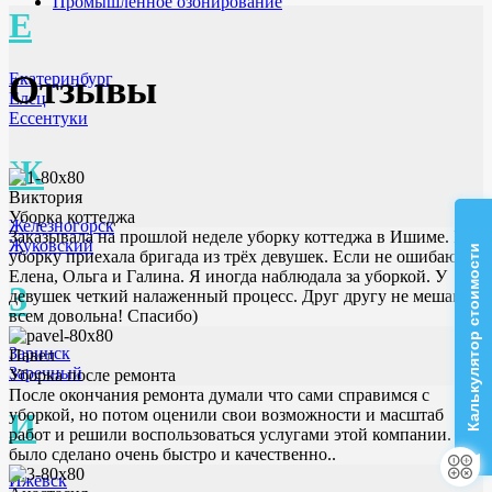
Промышленное озонирование
Е
Отзывы
Екатеринбург
Елец
Ессентуки
Ж
Виктория
Уборка коттеджа
Железногорск
Заказывала на прошлой неделе уборку коттеджа в Ишиме. На
Жуковский
Калькулятор стоимости
уборку приехала бригада из трёх девушек. Если не ошибаюсь
Елена, Ольга и Галина. Я иногда наблюдала за уборкой. У
З
девушек четкий налаженный процесс. Друг другу не мешают,
всем довольна! Спасибо)
Заринск
Павел
Заречный
Уборка после ремонта
После окончания ремонта думали что сами справимся с
уборкой, но потом оценили свои возможности и масштаб
И
работ и решили воспользоваться услугами этой компании. Все
было сделано очень быстро и качественно..
Ижевск