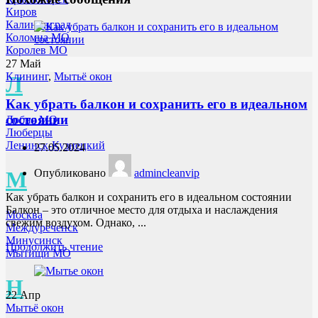
Киров
Калининград
Коломна МО
Королев МО
27
Май
Клининг
,
Мытьё окон
Л
Как убрать балкон и сохранить его в идеальном
состоянии
Лобня МО
Люберцы
Ленинск-Кузнецкий
27.05.2024
Опубликовано
admincleanvip
М
Как убрать балкон и сохранить его в идеальном состоянии
Балкон – это отличное место для отдыха и наслаждения
Москва
свежим воздухом. Однако, ...
Междуреченск
Минусинск
Продолжить чтение
Мытищи МО
Н
22
Апр
Мытьё окон