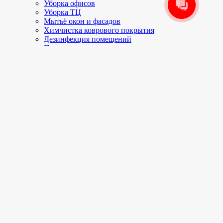
Уборка офисов
Уборка ТЦ
Мытьё окон и фасадов
Химчистка коврового покрытия
Дезинфекция помещений
Промышленное озонирование
Цены
Уборка цены
Химчистка цены
Мытьё окон цены
Дезинфекция цены
Озонирование цены
Акции и скидки
сегодня до 40%
О компании
Вакансии
Отзывы
Наши работы
Генеральная уборка
После ремонта
Уборка офисов
Уборка ТЦ
Мытьё окон
Мытьё фасадов
Химчистка мебели и ковров
Контакты