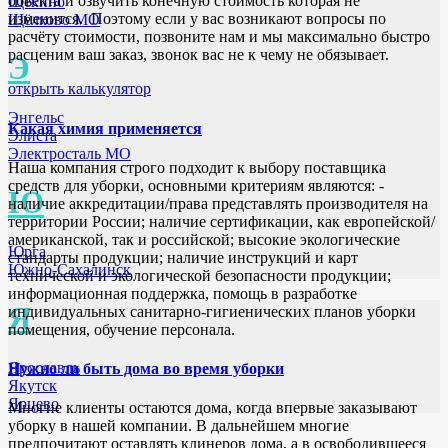
объекта и озвучить конечную стоимость которая не
Щёкино
изменится. Поэтому если у вас возникают вопросы по
Щёлково МО
расчёту стоимости, позвоните нам и мы максимально быстро
расценим ваш заказ, звонок вас не к чему не обязывает.
Э
открыть калькулятор
Энгельс
Какая химия применяется
Элиста
Электросталь МО
Наша компания строго подходит к выбору поставщика
средств для уборки, основными критериям являются: -
Ю
наличие аккредитации/права представлять производителя на
территории России; наличие сертификации, как европейской/
американской, так и российской; высокие экологические
Юрга
стандарты продукции; наличие инструкций и карт
Южно-Сахалинск
технической и экологической безопасности продукции;
информационная поддержка, помощь в разработке
Я
индивидуальных санитарно-гигиенических планов уборки
помещения, обучение персонала.
Ярославль
Нужно ли быть дома во время уборки
Якутск
Ярцево
Многие клиенты остаются дома, когда впервые заказывают
уборку в нашей компании. В дальнейшем многие
предпочитают оставлять клинеров дома, а в освободившееся