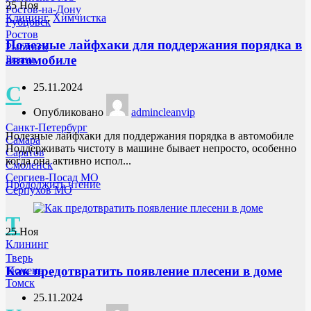
25
Ноя
Ростов-на-Дону
Клининг
,
Химчистка
Рубцовск
Ростов
Полезные лайфхаки для поддержания порядка в
Рыбинск
автомобиле
Рязань
С
25.11.2024
Опубликовано
admincleanvip
Санкт-Петербург
Полезные лайфхаки для поддержания порядка в автомобиле
Самара
Поддерживать чистоту в машине бывает непросто, особенно
Саратов
когда она активно испол...
Смоленск
Сергиев-Посад МО
Продолжить чтение
Серпухов МО
Т
25
Ноя
Клининг
Тверь
Как предотвратить появление плесени в доме
Тюмень
Томск
25.11.2024