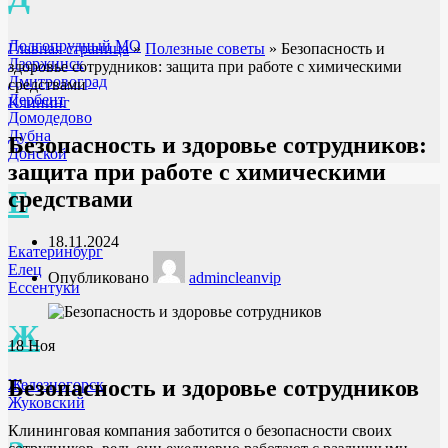
Долгопрудный МО
Главная страница
»
Полезные советы
»
Безопасность и
Дзержинск
здоровье сотрудников: защита при работе с химическими
Дмитровоград
средствами
Дербент
Клининг
Домодедово
Дубна
Безопасность и здоровье сотрудников:
Донской
защита при работе с химическими
Е
средствами
18.11.2024
Екатеринбург
Елец
Опубликовано
admincleanvip
Ессентуки
Ж
18
Ноя
Безопасность и здоровье сотрудников
Железногорск
Жуковский
Клининговая компания заботится о безопасности своих