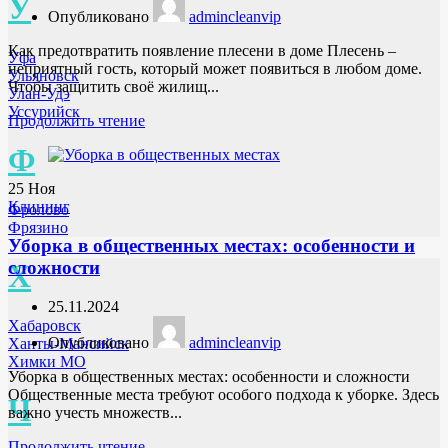
У
Опубликовано
admincleanvip
Как предотвратить появление плесени в доме Плесень –
Уфа
неприятный гость, который может появиться в любом доме.
Ульяновск
Чтобы защитить своё жилищ...
Улан-Удэ
Уссурийск
Продолжить чтение
Ф
25
Ноя
Клининг
Фролово
Фрязино
Уборка в общественных местах: особенности и
сложности
Х
25.11.2024
Хабаровск
Опубликовано
admincleanvip
Ханты-Мансийск
Химки МО
Уборка в общественных местах: особенности и сложности
Общественные места требуют особого подхода к уборке. Здесь
Ч
важно учесть множеств...
Продолжить чтение