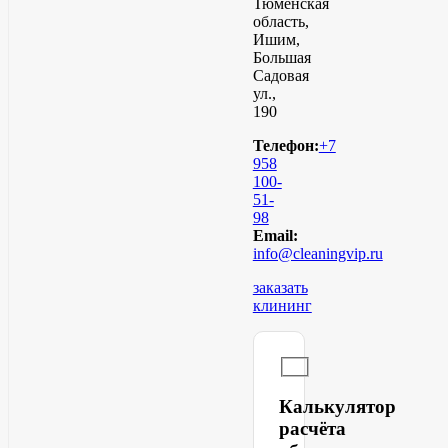
Тюменская
область,
Ишим,
Большая
Садовая
ул.,
190
Телефон:
+7
958
100-
51-
98
Email:
info@cleaningvip.ru
заказать
клининг
Калькулятор
расчёта