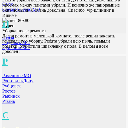
Омск
проемах между плитами убрали. И конечно же панорамные
Орехово-Зуево МО
окна помыли. Я очень довольна! Спасибо vip-клининг в
Ишиме
П
Сурен
Уборка после ремонта
Делал ремонт в маленькой комнате, после решил заказать
Пенза
генеральную уборку. Ребята убрали всю пыль, помыли
Подольск МО
розетки, отчистили шпаклевку с пола. В целом я всем
Пушкино МО
доволен!
Р
Раменское МО
Ростов-на-Дону
Рубцовск
Ростов
Рыбинск
Рязань
С