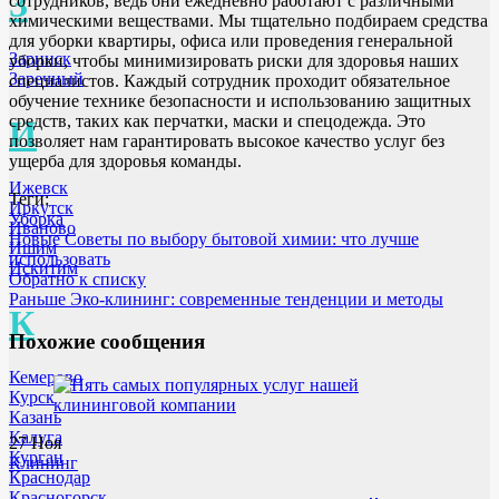
З
сотрудников, ведь они ежедневно работают с различными
химическими веществами. Мы тщательно подбираем средства
для уборки квартиры, офиса или проведения генеральной
Заринск
уборки, чтобы минимизировать риски для здоровья наших
Заречный
специалистов. Каждый сотрудник проходит обязательное
обучение технике безопасности и использованию защитных
средств, таких как перчатки, маски и спецодежда. Это
И
позволяет нам гарантировать высокое качество услуг без
ущерба для здоровья команды.
Ижевск
Теги:
Иркутск
Уборка
Иваново
Новые
Советы по выбору бытовой химии: что лучше
Ишим
использовать
Искитим
Обратно к списку
Раньше
Эко-клининг: современные тенденции и методы
К
Похожие сообщения
Кемерово
Курск
Казань
Калуга
27
Ноя
Курган
Клининг
Краснодар
Красногорск