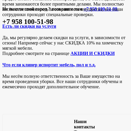
время занимаются более приятными делами. Мы полностью
Не нашли свой город ? позвоните нам
+7 958 100-51-98
несём ответственность за сохранность имущества, все наши
сотрудники проходят специальные проверки.
+7 958 100-51-98
Есть ли скидки на услуги
Да, мы регулярно делаем скидки на услуги, в зависимости от
сезона! Например сейчас у нас СКИДКА 10% на химчистку
мягкой мебели.
Подробнее смотрите на странице
АКЦИИ И СКИДКИ
Что если клинер испортит мебель, пол и т.д.
Мы несём полную ответственность за Ваше имущество на
время проведения уборки. Все наши сотрудники обучены и
ежемесячно проходят дополнительное обучение.
Наши
контакты