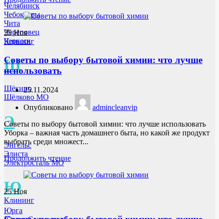
Челябинск
Чебоксары
Чита
Череповец
25
Ноя
Черкеск
Клининг
Советы по выбору бытовой химии: что лучше
Щ
использовать
Щёкино
25.11.2024
Щёлково МО
Опубликовано
admincleanvip
Э
Советы по выбору бытовой химии: что лучше использовать
Уборка – важная часть домашнего быта, но какой же продукт
выбрать среди множест...
Энгельс
Элиста
Продолжить чтение
Электросталь МО
Ю
25
Ноя
Клининг
Юрга