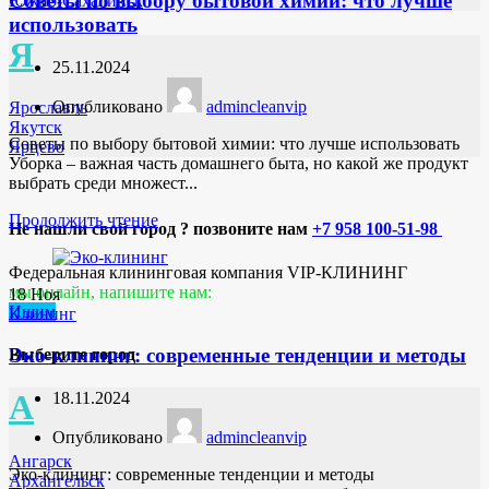
Советы по выбору бытовой химии: что лучше
Южно-Сахалинск
использовать
Я
25.11.2024
Опубликовано
admincleanvip
Ярославль
Якутск
Советы по выбору бытовой химии: что лучше использовать
Ярцево
Уборка – важная часть домашнего быта, но какой же продукт
выбрать среди множест...
Продолжить чтение
Не нашли свой город ? позвоните нам
+7 958 100-51-98
Федеральная клининговая компания VIP-КЛИНИНГ
мы онлайн, напишите нам:
18
Ноя
Ишим
Клининг
Эко-клининг: современные тенденции и методы
Выберите город
А
18.11.2024
Опубликовано
admincleanvip
Ангарск
Эко-клининг: современные тенденции и методы
Архангельск