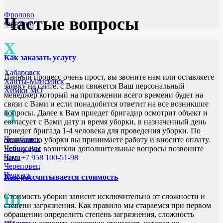
Фролово
Частые вопросы
Фрязино
Х
Как заказать услугу
Хабаровск
Данный процесс очень прост, вы звоните нам или оставляете
Ханты-Мансийск
заявку на сайте, с Вами свяжется Ваш персональный
Химки МО
менеджер который на протяжении всего времени будет на
связи с Вами и если понадобится ответит на все возникшие
Ч
вопросы. Далее к Вам приедет бригадир осмотрит объект и
согласует с Вами дату и время уборки, в назначенный день
приедет бригада 1-4 человека для проведения уборки. По
Челябинск
окончанию уборки вы принимаете работу и вносите оплату.
Чебоксары
Если у Вас возникли дополнительные вопросы позвоните
Чита
нам:
+7 958 100-51-98
Череповец
Черкеск
Как рассчитывается стоимость
Щ
Стоимость уборки зависит исключительно от сложности и
степени загрязнения. Как правило мы стараемся при первом
обращении определить степень загрязнения, сложность