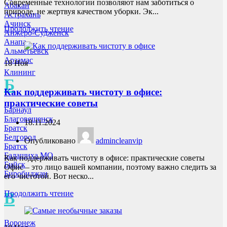
Современные технологии позволяют нам заботиться о
Абакан
природе, не жертвуя качеством уборки. Эк...
Астрахань
Ачинск
Продолжить чтение
Анжеро-Судженск
Анапа
Альметьевск
Арзамас
18
Ноя
Клининг
Б
Как поддерживать чистоту в офисе:
практические советы
Барнаул
Благовещенск
18.11.2024
Братск
Белгород
Опубликовано
admincleanvip
Братск
Балашиха МО
Как поддерживать чистоту в офисе: практические советы
Бийск
Офис – это лицо вашей компании, поэтому важно следить за
Биробиджан
его чистотой. Вот неско...
В
Продолжить чтение
Воронеж