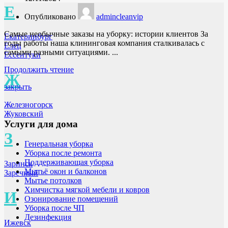
Е
Опубликовано
admincleanvip
Самые необычные заказы на уборку: истории клиентов За
Екатеринбург
годы работы наша клининговая компания сталкивалась с
Елец
самыми разными ситуациями. ...
Ессентуки
Продолжить чтение
Ж
закрыть
Железногорск
Жуковский
Услуги для дома
З
Генеральная уборка
Уборка после ремонта
Поддерживающая уборка
Заринск
Мытьё окон и балконов
Заречный
Мытье потолков
Химчистка мягкой мебели и ковров
И
Озонирование помещений
Уборка после ЧП
Дезинфекция
Ижевск