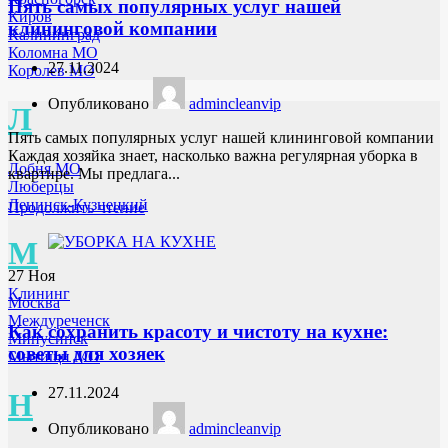
Пять самых популярных услуг нашей
Киров
клининговой компании
Калининград
Коломна МО
27.11.2024
Королев МО
Опубликовано
admincleanvip
Л
Пять самых популярных услуг нашей клининговой компании
Каждая хозяйка знает, насколько важна регулярная уборка в
Лобня МО
квартире. Мы предлага...
Люберцы
Ленинск-Кузнецкий
Продолжить чтение
М
27
Ноя
Клининг
Москва
Междуреченск
Как сохранить красоту и чистоту на кухне:
Минусинск
советы для хозяек
Мытищи МО
27.11.2024
Н
Опубликовано
admincleanvip