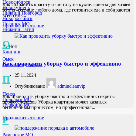
Новосибирск
Как сохранить красоту и чистоту на кухне: советы для хозяек
Новокузнецк
Кухня – сердце любого дома, где готовится еда и собираются
Нижний Новгород
всей семь...
Новороссийск
Ногинск МО
Продолжить чтение
Нижний Тагил
О
25
Ноя
Клининг
Омск
Как проводить уборку быстро и эффективно
Орехово-Зуево МО
25.11.2024
П
Опубликовано
admincleanvip
Пенза
Как проводить уборку быстро и эффективно: секреты
Подольск МО
профессионалов Уборка квартиры может казаться
Пушкино МО
бесконечным процессом, но профессионал...
Р
Продолжить чтение
Раменское МО