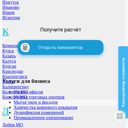
Иркутск
Иваново
Ишим
Искитим
К
Получите расчёт
Кемерово
Открыть калькулятор
Курск
Казань
Калькулятор стоимости
Калуга
Курган
Краснодар
Красногорск
Услуги для бизнеса
Киров
Калининград
Коломна МО
Уборка офисов
Королев МО
Уборка торговых центров
Мытьё окон и фасадов
Химчистка коврового покрытия
Л
Дезинфекция помещений
Промышленное озонирование
Лобня МО