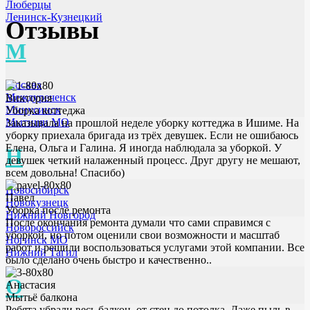
Люберцы
Ленинск-Кузнецкий
Отзывы
М
Москва
Междуреченск
Виктория
Минусинск
Уборка коттеджа
Мытищи МО
Заказывала на прошлой неделе уборку коттеджа в Ишиме. На
уборку приехала бригада из трёх девушек. Если не ошибаюсь
Елена, Ольга и Галина. Я иногда наблюдала за уборкой. У
Н
девушек четкий налаженный процесс. Друг другу не мешают,
всем довольна! Спасибо)
Новосибирск
Павел
Новокузнецк
Уборка после ремонта
Нижний Новгород
После окончания ремонта думали что сами справимся с
Новороссийск
уборкой, но потом оценили свои возможности и масштаб
Ногинск МО
работ и решили воспользоваться услугами этой компании. Все
Нижний Тагил
было сделано очень быстро и качественно..
О
Анастасия
Мытьё балкона
Ребята убрали весь балкон, от стен до потолка. Даже пыль в