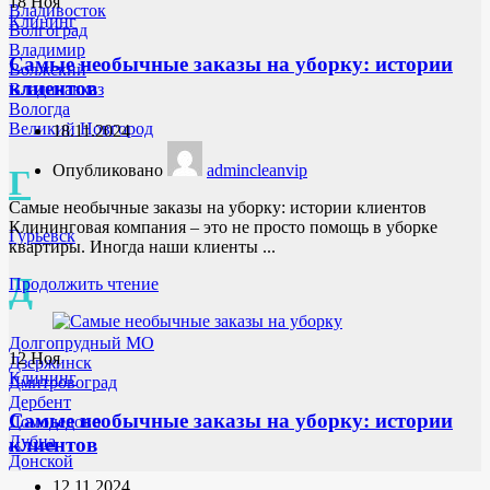
18
Ноя
Владивосток
Клининг
Волгоград
Владимир
Самые необычные заказы на уборку: истории
Волжский
клиентов
Владикавказ
Вологда
Великий Новгород
18.11.2024
Опубликовано
admincleanvip
Г
Самые необычные заказы на уборку: истории клиентов
Клининговая компания – это не просто помощь в уборке
Гурьевск
квартиры. Иногда наши клиенты ...
Д
Продолжить чтение
Долгопрудный МО
12
Ноя
Дзержинск
Клининг
Дмитровоград
Дербент
Самые необычные заказы на уборку: истории
Домодедово
Дубна
клиентов
Донской
12.11.2024