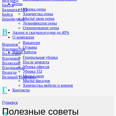
Белгород
Цены
Братск
Уборка цены
Балашиха МО
Химчистка цены
Бийск
Мытьё окон цены
Биробиджан
Дезинфекция цены
Озонирование цены
В
Акции и скидки
сегодня до 40%
О компании
Вакансии
Воронеж
Отзывы
Владивосток
Наши работы
Волгоград
Генеральная уборка
Владимир
После ремонта
Волжский
Уборка офисов
Владикавказ
Уборка ТЦ
Вологда
Мытьё окон
Великий Новгород
Мытьё фасадов
Химчистка мебели и ковров
Г
Контакты
Гурьевск
Полезные советы
Д