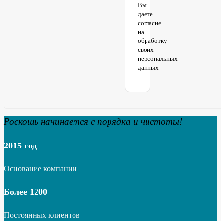
Вы
даете
согласие
на
обработку
своих
персональных
данных
Роскошь начинается с порядка и чистоты!
2015 год
Основание компании
Более 1200
Постоянных клиентов