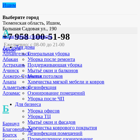
Ишим
Выберите город
Тюменская область, Ишим,
Большая Садовая ул., 190
А
+7 958 100-51-98
калькулятор стоимости
Ежедневно: с 08-00 до 21-00
Для дома
Ангарск
Меню
Генеральная уборка
Архангельск
Уборка после ремонта
Абакан
Поддерживающая уборка
Астрахань
Мытьё окон и балконов
Ачинск
Мытье потолков
Анжеро-Судженск
Химчистка мягкой мебели и ковров
Анапа
Дезинфекция
Альметьевск
Озонирование помещений
Арзамас
Уборка после ЧП
Для бизнеса
Б
Уборка офисов
Уборка ТЦ
Мытьё окон и фасадов
Барнаул
Химчистка коврового покрытия
Благовещенск
Дезинфекция помещений
Братск
Промышленное озонирование