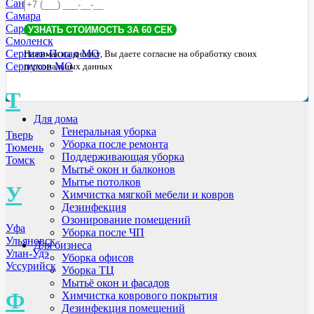
Санкт-Петербург
Самара
Саратов
Смоленск
Сергиев-Посад МО
Нажимая на кнопку, Вы даете согласие на обработку своих
Серпухов МО
персональных данных
Т
Для дома
Генеральная уборка
Тверь
Уборка после ремонта
Тюмень
Поддерживающая уборка
Томск
Мытьё окон и балконов
Мытье потолков
У
Химчистка мягкой мебели и ковров
Дезинфекция
Озонирование помещений
Уфа
Уборка после ЧП
Ульяновск
Для бизнеса
Улан-Удэ
Уборка офисов
Уссурийск
Уборка ТЦ
Мытьё окон и фасадов
Ф
Химчистка коврового покрытия
Дезинфекция помещений