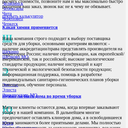
расчёту стоимости, позвоните нам и мы максимально быстро
Челябинск
расценим ваш заказ, звонок вас не к чему не обязывает.
Чебоксары
Чита
открыть калькулятор
Череповец
Черкеск
Какая химия применяется
Щ
Наша компания строго подходит к выбору поставщика
средств для уборки, основными критериям являются: -
наличие аккредитации/права представлять производителя на
Щёкино
территории России; наличие сертификации, как европейской/
Щёлково МО
американской, так и российской; высокие экологические
стандарты продукции; наличие инструкций и карт
Э
технической и экологической безопасности продукции;
информационная поддержка, помощь в разработке
индивидуальных санитарно-гигиенических планов уборки
Энгельс
помещения, обучение персонала.
Элиста
Электросталь МО
Нужно ли быть дома во время уборки
Ю
Многие клиенты остаются дома, когда впервые заказывают
уборку в нашей компании. В дальнейшем многие
предпочитают оставлять клинеров дома, а в освободившееся
время занимаются более приятными делами. Мы полностью
Юрга
несём ответственность за сохранность имущества, все наши