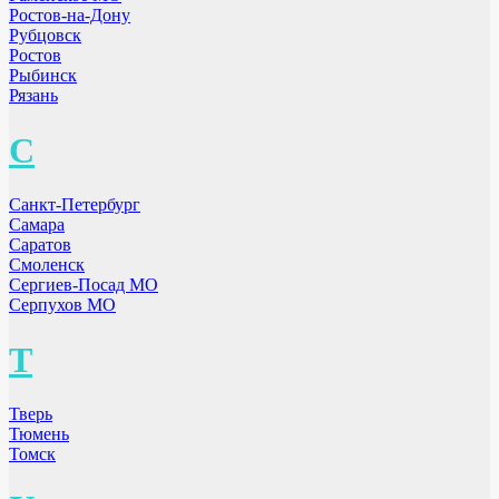
Ростов-на-Дону
Рубцовск
Ростов
Рыбинск
Рязань
С
Санкт-Петербург
Самара
Саратов
Смоленск
Сергиев-Посад МО
Серпухов МО
Т
Тверь
Тюмень
Томск