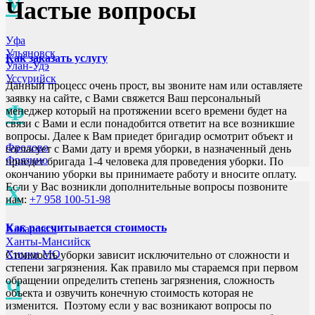
У
Частые вопросы
Уфа
Ульяновск
Как заказать услугу
Улан-Удэ
Уссурийск
Данный процесс очень прост, вы звоните нам или оставляете
заявку на сайте, с Вами свяжется Ваш персональный
Ф
менеджер который на протяжении всего времени будет на
связи с Вами и если понадобится ответит на все возникшие
вопросы. Далее к Вам приедет бригадир осмотрит объект и
Фролово
согласует с Вами дату и время уборки, в назначенный день
Фрязино
приедет бригада 1-4 человека для проведения уборки. По
окончанию уборки вы принимаете работу и вносите оплату.
Если у Вас возникли дополнительные вопросы позвоните
Х
нам:
+7 958 100-51-98
Как рассчитывается стоимость
Хабаровск
Ханты-Мансийск
Химки МО
Стоимость уборки зависит исключительно от сложности и
степени загрязнения. Как правило мы стараемся при первом
обращении определить степень загрязнения, сложность
Ч
объекта и озвучить конечную стоимость которая не
изменится. Поэтому если у вас возникают вопросы по