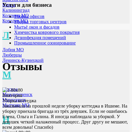
Услуги для бизнеса
Киров
Калининград
Коломна МО
Уборка офисов
Королев МО
Уборка торговых центров
Мытьё окон и фасадов
Химчистка коврового покрытия
Л
Дезинфекция помещений
Промышленное озонирование
Лобня МО
Люберцы
Ленинск-Кузнецкий
Отзывы
М
Москва
Междуреченск
Виктория
Минусинск
Уборка коттеджа
Мытищи МО
Заказывала на прошлой неделе уборку коттеджа в Ишиме. На
уборку приехала бригада из трёх девушек. Если не ошибаюсь
Елена, Ольга и Галина. Я иногда наблюдала за уборкой. У
Н
девушек четкий налаженный процесс. Друг другу не мешают,
всем довольна! Спасибо)