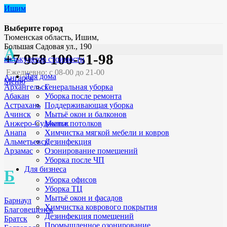
Ишим
Выберите город
Тюменская область, Ишим,
Большая Садовая ул., 190
А
+7 958 100-51-98
калькулятор стоимости
Ежедневно: с 08-00 до 21-00
Для дома
Ангарск
Меню
Генеральная уборка
Архангельск
Уборка после ремонта
Абакан
Поддерживающая уборка
Астрахань
Мытьё окон и балконов
Ачинск
Мытье потолков
Анжеро-Судженск
Химчистка мягкой мебели и ковров
Анапа
Дезинфекция
Альметьевск
Озонирование помещений
Арзамас
Уборка после ЧП
Для бизнеса
Б
Уборка офисов
Уборка ТЦ
Мытьё окон и фасадов
Барнаул
Химчистка коврового покрытия
Благовещенск
Дезинфекция помещений
Братск
Промышленное озонирование