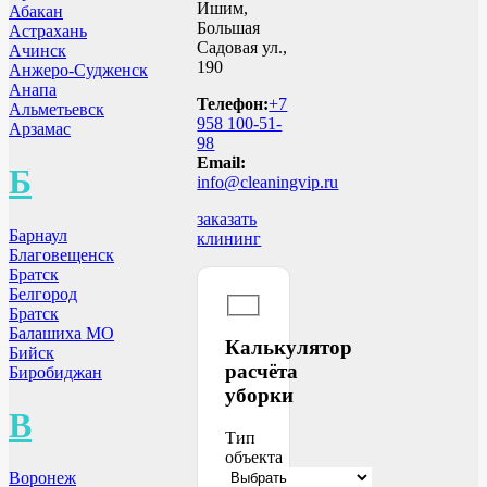
Ишим,
Абакан
Большая
Астрахань
Садовая ул.,
Ачинск
190
Анжеро-Судженск
Анапа
Телефон:
+7
Альметьевск
958 100-51-
Арзамас
98
Email:
Б
info@cleaningvip.ru
заказать
Барнаул
клининг
Благовещенск
Братск
Белгород
Братск
Балашиха МО
Калькулятор
Бийск
расчёта
Биробиджан
уборки
В
Тип
объекта
Воронеж