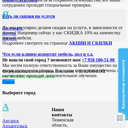
Южно-Сахалинск
сотрудники проходят специальные проверки.
Я
Есть ли скидки на услуги
Да, мы регулярно делаем скидки на услуги, в зависимости от
Ярославль
сезона! Например сейчас у нас СКИДКА 10% на химчистку
Якутск
мягкой мебели.
Ярцево
Подробнее смотрите на странице
АКЦИИ И СКИДКИ
Что если клинер испортит мебель, пол и т.д.
Не нашли свой город ? позвоните нам
+7 958 100-51-98
Калькулятор стоимости
Мы несём полную ответственность за Ваше имущество на
время проведения уборки. Все наши сотрудники обучены и
Федеральная клининговая компания VIP-КЛИНИНГ
ежемесячно проходят дополнительное обучение.
мы онлайн, напишите нам:
Ишим
Выберите город
А
Наши
контакты
Тюменская
Ангарск
область,
Архангельск