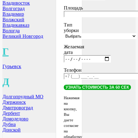
Владивосток
Площадь
Волгоград
Владимир
Волжский
Тип
Владикавказ
уборки
Вологда
Великий Новгород
Желаемая
Г
дата
Гурьевск
Телефон
Д
Долгопрудный МО
Нажимая
Дзержинск
на
Дмитровоград
кнопку,
Дербент
Вы
Домодедово
даете
Дубна
согласие
Донской
на
обработку