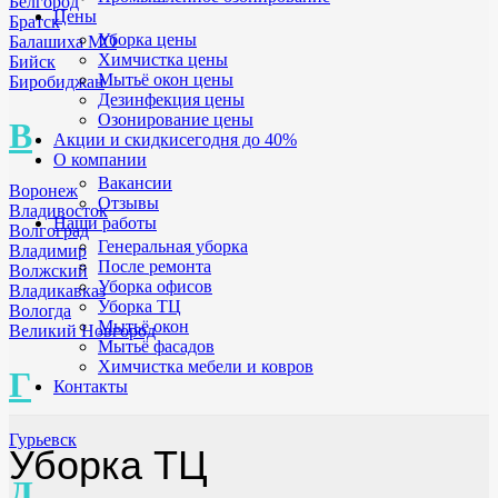
Белгород
Цены
Братск
Уборка цены
Балашиха МО
Химчистка цены
Бийск
Мытьё окон цены
Биробиджан
Дезинфекция цены
Озонирование цены
В
Акции и скидки
сегодня до 40%
О компании
Вакансии
Воронеж
Отзывы
Владивосток
Наши работы
Волгоград
Генеральная уборка
Владимир
После ремонта
Волжский
Уборка офисов
Владикавказ
Уборка ТЦ
Вологда
Мытьё окон
Великий Новгород
Мытьё фасадов
Химчистка мебели и ковров
Г
Контакты
Гурьевск
Уборка ТЦ
Д