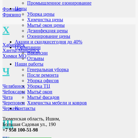
Промышленное озонирование
Цены
Фролово
Уборка цены
Фрязино
Химчистка цены
Мытьё окон цены
Х
Дезинфекция цены
Озонирование цены
Акции и скидки
сегодня до 40%
Хабаровск
О компании
Ханты-Мансийск
Вакансии
Химки МО
Отзывы
Наши работы
Ч
Генеральная уборка
После ремонта
Уборка офисов
Челябинск
Уборка ТЦ
Чебоксары
Мытьё окон
Чита
Мытьё фасадов
Череповец
Химчистка мебели и ковров
Черкеск
Контакты
Тюменская область, Ишим,
Щ
Большая Садовая ул., 190
+7 958 100-51-98