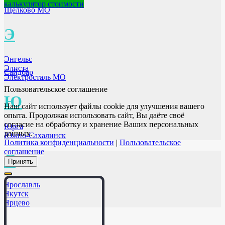
Щёкино
калькулятор стоимости
Щёлково МО
Э
Энгельс
Элиста
Сайдбар
Электросталь МО
Пользовательское соглашение
Ю
Наш сайт использует файлы cookie для улучшения вашего
опыта. Продолжая использовать сайт, Вы даёте своё
согласие на обработку и хранение Ваших персональных
Юрга
данных.
Южно-Сахалинск
Политика конфиденциальности
|
Пользовательское
соглашение
Я
Принять
Ярославль
Якутск
Ярцево