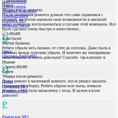
Новосибирск
Павел
Новокузнецк
Уборка после ремонта
Нижний Новгород
После окончания ремонта думали что сами справимся с
Новороссийск
уборкой, но потом оценили свои возможности и масштаб
Ногинск МО
работ и решили воспользоваться услугами этой компании. Все
Нижний Тагил
было сделано очень быстро и качественно..
О
Анастасия
Мытьё балкона
Ребята убрали весь балкон, от стен до потолка. Даже пыль в
Омск
проемах между плитами убрали. И конечно же панорамные
Орехово-Зуево МО
окна помыли. Я очень довольна! Спасибо vip-клининг в
Ишиме
П
Сурен
Уборка после ремонта
Делал ремонт в маленькой комнате, после решил заказать
Пенза
генеральную уборку. Ребята убрали всю пыль, помыли
Подольск МО
розетки, отчистили шпаклевку с пола. В целом я всем
Пушкино МО
доволен!
Р
Раменское МО