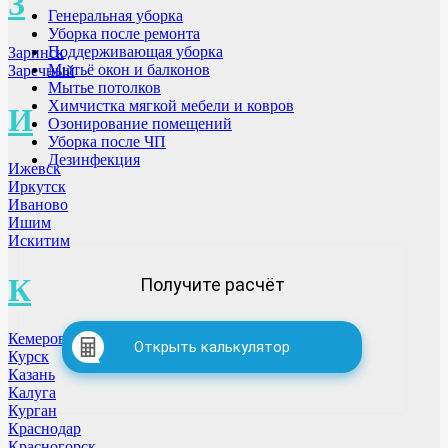
З
Генеральная уборка
Уборка после ремонта
Поддерживающая уборка
Заринск
Мытьё окон и балконов
Заречный
Мытье потолков
Химчистка мягкой мебели и ковров
И
Озонирование помещений
Уборка после ЧП
Дезинфекция
Ижевск
Иркутск
Иваново
Ишим
Искитим
К
Получите расчёт
Кемерово
Открыть калькулятор
Курск
Казань
Калуга
Курган
Краснодар
Красногорск