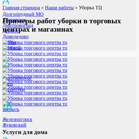
Главная страница
»
Наши работы
»
Уборка ТЦ
Долгопрудный МО
Примеры работ уборки в торговых
Дзержинск
Дмитровоград
центрах и магазинах
Дербент
Домодедово
Дубна
Донской
Е
Екатеринбург
Елец
Ессентуки
Ж
закрыть
Железногорск
Жуковский
Услуги для дома