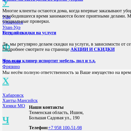
У
Многие клиенты остаются дома, когда впервые заказывают убо
освободившееся время занимаются более приятными делами. Мы
Уфа
специальные проверки.
Ульяновск
Улан-Удэ
Есть ли скидки на услуги
Уссурийск
Да, мы регулярно делаем скидки на услуги, в зависимости от
Ф
Подробнее смотрите на странице
АКЦИИ И СКИДКИ
Что если клинер испортит мебель, пол и т.д.
Фролово
Фрязино
Мы несём полную ответственность за Ваше имущество на врем
Х
Хабаровск
Ханты-Мансийск
Химки МО
Наши контакты
Тюменская область, Ишим,
Ч
Большая Садовая ул., 190
Телефон:
+7 958 100-51-98