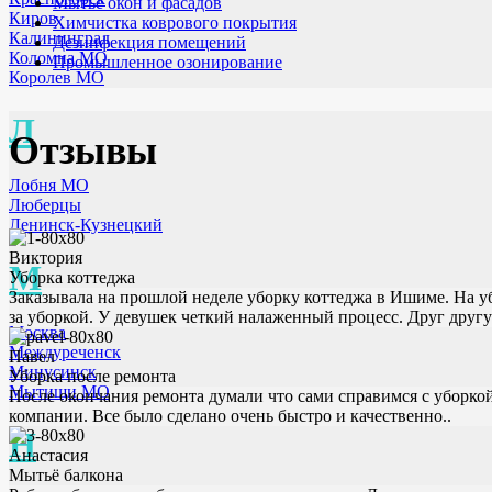
Мытьё окон и фасадов
Киров
Химчистка коврового покрытия
Калининград
Дезинфекция помещений
Коломна МО
Промышленное озонирование
Королев МО
Л
Отзывы
Лобня МО
Люберцы
Ленинск-Кузнецкий
Виктория
М
Уборка коттеджа
Заказывала на прошлой неделе уборку коттеджа в Ишиме. На уб
за уборкой. У девушек четкий налаженный процесс. Друг другу
Москва
Междуреченск
Павел
Минусинск
Уборка после ремонта
Мытищи МО
После окончания ремонта думали что сами справимся с уборко
компании. Все было сделано очень быстро и качественно..
Н
Анастасия
Мытьё балкона