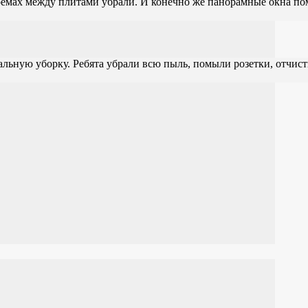
проемах между плитами убрали. И конечно же панорамные окна по
альную уборку. Ребята убрали всю пыль, помыли розетки, отчист