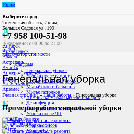
Ишим
Выберите город
Тюменская область, Ишим,
Большая Садовая ул., 190
А
+7 958 100-51-98
Ежедневно: с 08-00 до 21-00
Ангарск
Меню
Архангельск
калькулятор стоимости
Абакан
Астрахань
Для дома
Ачинск
Генеральная уборка
Анжеро-Судженск
Генеральная уборка
Уборка после ремонта
Анапа
Поддерживающая уборка
Альметьевск
Мытьё окон и балконов
Арзамас
Мытье потолков
Главная страница
»
Наши работы
»
Генеральная уборка
Химчистка мягкой мебели и ковров
Б
Дезинфекция
Примеры работ генеральной уборки
Озонирование помещений
Уборка после ЧП
Барнаул
Для бизнеса
Благовещенск
Уборка офисов
Братск
Уборка ТЦ