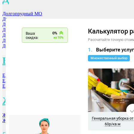
Долгопрудный МО
Дзержинск
Дмитровоград
Дербент
Домодедово
Дубна
Донской
Е
Екатеринбург
Елец
Ессентуки
Ж
Железногорск
Жуковский