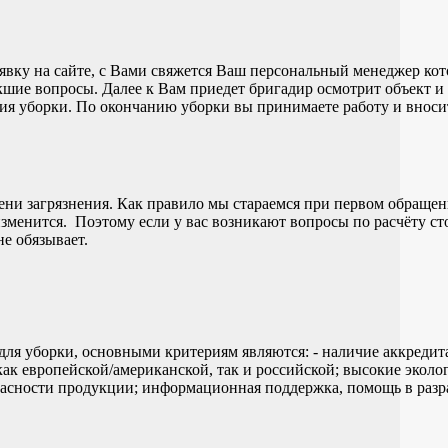
аявку на сайте, с Вами свяжется Ваш персональный менеджер ко
икшие вопросы. Далее к Вам приедет бригадир осмотрит объект и 
ния уборки. По окончанию уборки вы принимаете работу и вносит
ени загрязнения. Как правило мы стараемся при первом обращени
изменится. Поэтому если у вас возникают вопросы по расчёту с
не обязывает.
для уборки, основными критериям являются: - наличие аккредит
как европейской/американской, так и российской; высокие эколо
опасности продукции; информационная поддержка, помощь в раз
.