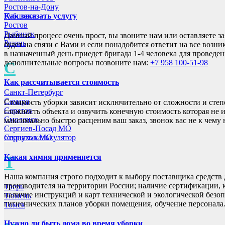
Ростов-на-Дону
Как заказать услугу
Рубцовск
Ростов
Рыбинск
Данный процесс очень прост, вы звоните нам или оставляете з
Рязань
будет на связи с Вами и если понадобится ответит на все возн
в назначенный день приедет бригада 1-4 человека для проведе
дополнительные вопросы позвоните нам:
+7 958 100-51-98
С
Как рассчитывается стоимость
Санкт-Петербург
Самара
Стоимость уборки зависит исключительно от сложности и степ
Саратов
сложность объекта и озвучить конечную стоимость которая не 
Смоленск
максимально быстро расценим ваш заказ, звонок вас не к чему 
Сергиев-Посад МО
открыть калькулятор
Серпухов МО
Какая химия применяется
Т
Наша компания строго подходит к выбору поставщика средств 
производителя на территории России; наличие сертификации, 
Тверь
наличие инструкций и карт технической и экологической без
Тюмень
гигиенических планов уборки помещения, обучение персонала
Томск
Нужно ли быть дома во время уборки