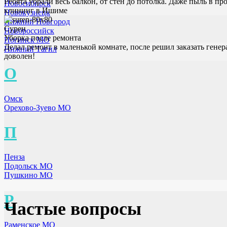
Ребята убрали весь балкон, от стен до потолка. Даже пыль в 
Новосибирск
клининг в Ишиме
Новокузнецк
Нижний Новгород
Сурен
Новороссийск
Уборка после ремонта
Ногинск МО
Делал ремонт в маленькой комнате, после решил заказать генер
Нижний Тагил
доволен!
О
Омск
Орехово-Зуево МО
П
Пенза
Подольск МО
Пушкино МО
Р
Частые вопросы
Раменское МО