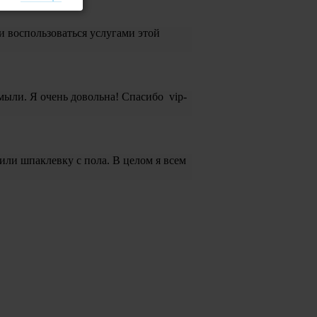
и воспользоваться услугами этой
мыли. Я очень довольна! Спасибо vip-
или шпаклевку с пола. В целом я всем