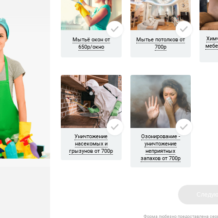
орку приехала бригада из трёх девушек. Если не ошибаюсь Елен
 не мешают, всем довольна! Спасибо)