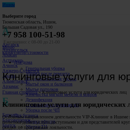
Ишим
Выберите город
Тюменская область, Ишим,
Большая Садовая ул., 190
А
+7 958 100-51-98
Ежедневно: с 08-00 до 21-00
Ангарск
Меню
Архангельск
калькулятор стоимости
Абакан
Астрахань
Для дома
Ачинск
Генеральная уборка
Анжеро-Судженск
Клнинговые услуги для ю
Уборка после ремонта
Анапа
Поддерживающая уборка
Альметьевск
Мытьё окон и балконов
Арзамас
Мытье потолков
Главная страница
»
Клнинговые услуги для юридических лиц
Химчистка мягкой мебели и ковров
Б
Дезинфекция
Клининговые услуги для юридических 
Озонирование помещений
Уборка после ЧП
Барнаул
Для бизнеса
Основным направлением деятельности VIP-Клининг в Ишиме яв
Благовещенск
Уборка офисов
политика делает услуги доступными и для представителей кр
Братск
Уборка ТЦ
скидки по программам лояльности.