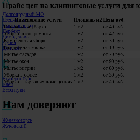
Прайс цен на клининговые услуги для
Долгопрудный МО
Дзержинск
Нименование услуги
Площадь м2
Цена руб.
Дмитровоград
Генеральная уборка
1 м2
от 40 руб.
Дербент
Уборка после ремонта
1 м2
от 42 руб.
Домодедово
Комплексная уборка
1 м2
от 30 руб.
Дубна
Ежедневная уборка
1 м2
от 10 руб.
Донской
Мытье фасадов
1 м2
от 70 руб.
Е
Мытье окон
1 м2
от 90 руб.
Мытье витрин
1 м2
от 80 руб.
Уборка в офисе
1 м2
от 30 руб.
Екатеринбург
Уборка в торговых помещениях
1 м2
от 40 руб.
Елец
Ессентуки
Нам доверяют
Ж
Железногорск
Жуковский