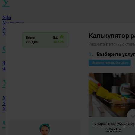
У
Уфа
Ульяновск
Улан-Удэ
Уссурийск
Ф
Фролово
Фрязино
Х
Хабаровск
Ханты-Мансийск
Химки МО
Ч