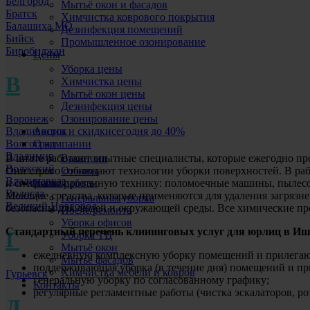
Белгород
Мытьё окон и фасадов
Братск
Химчистка коврового покрытия
Балашиха МО
Дезинфекция помещений
Бийск
Промышленное озонирование
Биробиджан
Цены
Уборка цены
В
Химчистка цены
Мытьё окон цены
Дезинфекция цены
Воронеж
Озонирование цены
Владивосток
Акции и скидки
сегодня до 40%
Волгоград
О компании
Владимир
Вакансии
В штате работают опытные специалисты, которые ежегодно пр
Волжский
Отзывы
Они строго соблюдают технологии уборки поверхностей. В ра
Владикавказ
Наши работы
и специализированную технику: поломоечные машины, пылесо
Вологда
Моющие средства, которые применяются для удаления загрязне
Генеральная уборка
Великий Новгород
безопасны для людей и окружающей среды. Все химические пр
После ремонта
Уборка офисов
Стандартный перечень клининговых услуг для юрлиц в Иш
Г
Уборка ТЦ
Мытьё окон
ежедневную комплексную уборку помещений и прилегаю
Мытьё фасадов
поддерживающая уборка (в течение дня) помещений и п
Химчистка мебели и ковров
Гурьевск
генеральную уборку по согласованному графику;
Контакты
регулярные регламентные работы (чистка эскалаторов, ро
Д