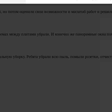
й, но потом оценили свои возможности и масштаб работ и решил
проемах между плитами убрали. И конечно же панорамные окна по
альную уборку. Ребята убрали всю пыль, помыли розетки, отчист