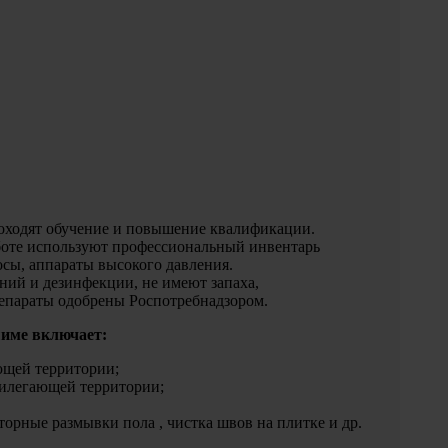
оходят обучение и повышение квалификации.
боте используют профессиональный инвентарь
сы, аппараты высокого давления.
ний и дезинфекции, не имеют запаха,
епараты одобрены Роспотребнадзором.
име включает:
щей территории;
рилегающей территории;
торные размывки пола , чистка швов на плитке и др.