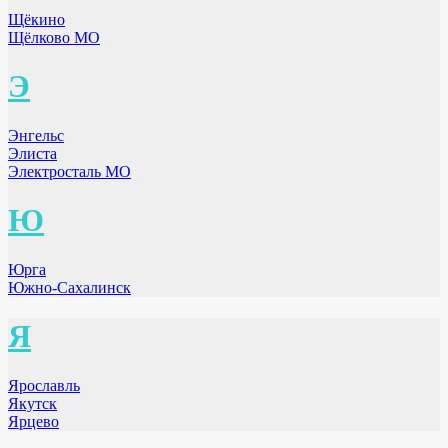
Щёкино
Щёлково МО
Э
Энгельс
Элиста
Электросталь МО
Ю
Юрга
Южно-Сахалинск
Я
Ярославль
Якутск
Ярцево