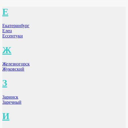
Е
Екатеринбург
Елец
Ессентуки
Ж
Железногорск
Жуковский
З
Заринск
Заречный
И