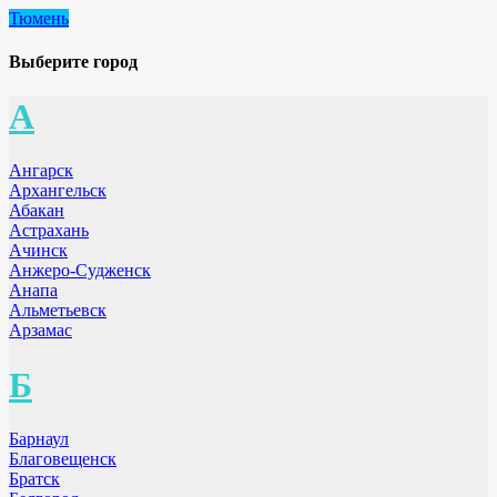
Тюмень
Выберите город
А
Ангарск
Архангельск
Абакан
Астрахань
Ачинск
Анжеро-Судженск
Анапа
Альметьевск
Арзамас
Б
Барнаул
Благовещенск
Братск