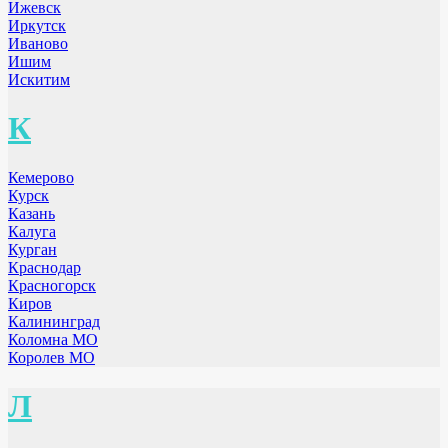
Ижевск
Иркутск
Иваново
Ишим
Искитим
К
Кемерово
Курск
Казань
Калуга
Курган
Краснодар
Красногорск
Киров
Калининград
Коломна МО
Королев МО
Л