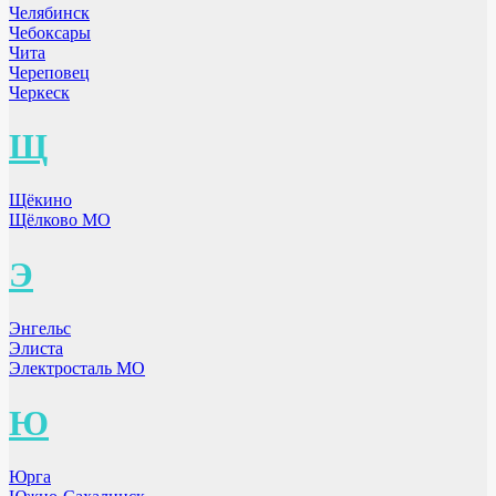
Челябинск
Чебоксары
Чита
Череповец
Черкеск
Щ
Щёкино
Щёлково МО
Э
Энгельс
Элиста
Электросталь МО
Ю
Юрга