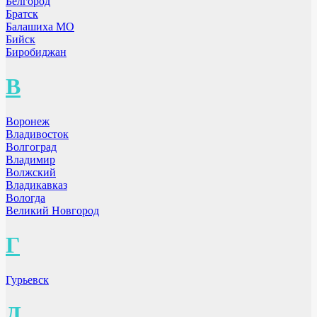
Белгород
Братск
Балашиха МО
Бийск
Биробиджан
В
Воронеж
Владивосток
Волгоград
Владимир
Волжский
Владикавказ
Вологда
Великий Новгород
Г
Гурьевск
Д