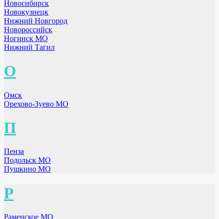
Новосибирск
Новокузнецк
Нижний Новгород
Новороссийск
Ногинск МО
Нижний Тагил
О
Омск
Орехово-Зуево МО
П
Пенза
Подольск МО
Пушкино МО
Р
Раменское МО