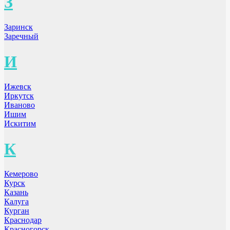
З
Заринск
Заречный
И
Ижевск
Иркутск
Иваново
Ишим
Искитим
К
Кемерово
Курск
Казань
Калуга
Курган
Краснодар
Красногорск