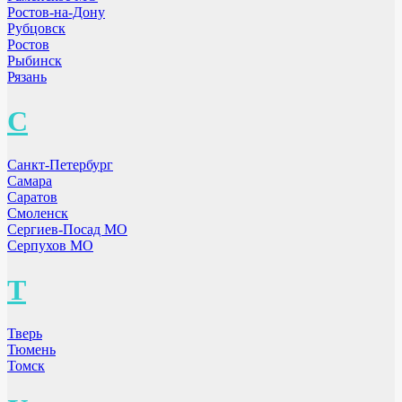
Ростов-на-Дону
Рубцовск
Ростов
Рыбинск
Рязань
С
Санкт-Петербург
Самара
Саратов
Смоленск
Сергиев-Посад МО
Серпухов МО
Т
Тверь
Тюмень
Томск