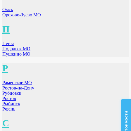
Омск
Орехово-Зуево МО
П
Пенза
Подольск МО
Пушкино МО
Р
Раменское МО
Ростов-на-Дону
Рубцовск
Ростов
Рыбинск
Рязань
С