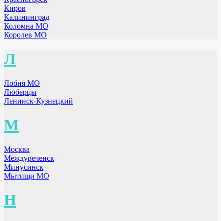
Киров
Калининград
Коломна МО
Королев МО
Л
Лобня МО
Люберцы
Ленинск-Кузнецкий
М
Москва
Междуреченск
Минусинск
Мытищи МО
Н