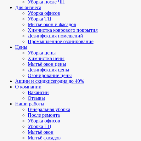
Уборка после ЧП
Для бизнеса
Уборка офисов
Уборка ТЦ
Мытьё окон и фасадов
Химчистка коврового покрытия
Дезинфекция помещений
Промышленное озонирование
Цены
Уборка цены
Химчистка цены
Мытьё окон цены
Дезинфекция цены
Озонирование цены
Акции и скидки
сегодня до 40%
О компании
Вакансии
Отзывы
Наши работы
Генеральная уборка
После ремонта
Уборка офисов
Уборка ТЦ
Мытьё окон
Мытьё фасадов