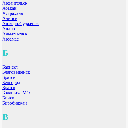
Архангельск
Абакан
Астрахань
Ачинск
Анжеро-Судженск
Анапа
Альметьевск
Арзамас
Б
Барнаул
Благовещенск
Братск
Белгород
Братск
Балашиха МО
Бийск
Биробиджан
В