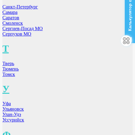
Калькулятор стоимости
Санкт-Петербург
Самара
Саратов
Смоленск
Сергиев-Посад МО
Серпухов МО
Т
Тверь
Тюмень
Томск
У
Уфа
Ульяновск
Улан-Удэ
Уссурийск
Ф