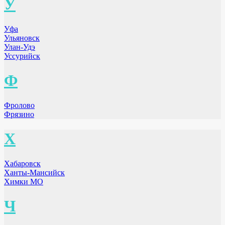
У
Уфа
Ульяновск
Улан-Удэ
Уссурийск
Ф
Фролово
Фрязино
Х
Хабаровск
Ханты-Мансийск
Химки МО
Ч