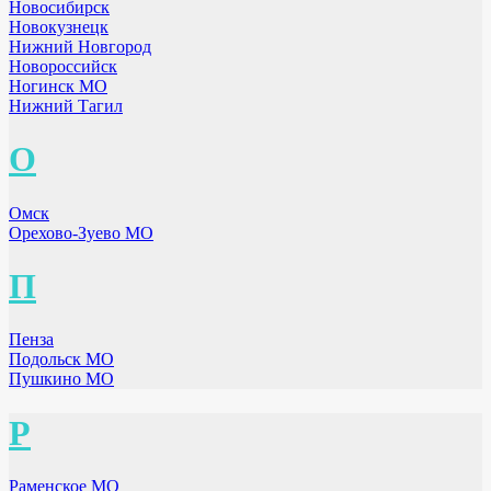
Новосибирск
Новокузнецк
Нижний Новгород
Новороссийск
Ногинск МО
Нижний Тагил
О
Омск
Орехово-Зуево МО
П
Пенза
Подольск МО
Пушкино МО
Р
Раменское МО