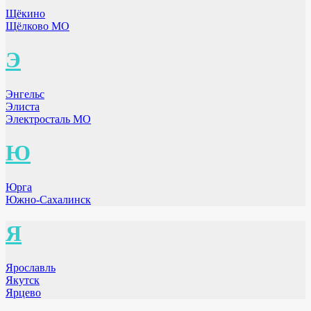
Щёкино
Щёлково МО
Э
Энгельс
Элиста
Электросталь МО
Ю
Юрга
Южно-Сахалинск
Я
Ярославль
Якутск
Ярцево