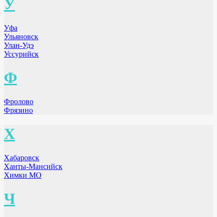
У
Уфа
Ульяновск
Улан-Удэ
Уссурийск
Ф
Фролово
Фрязино
Х
Хабаровск
Ханты-Мансийск
Химки МО
Ч