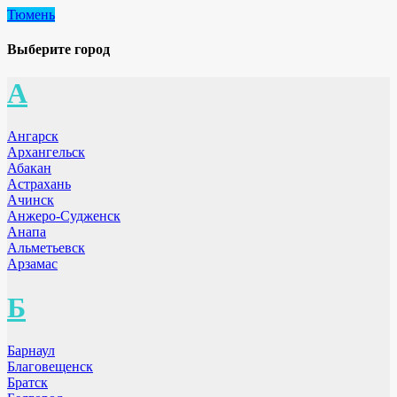
Тюмень
Выберите город
А
Ангарск
Архангельск
Абакан
Астрахань
Ачинск
Анжеро-Судженск
Анапа
Альметьевск
Арзамас
Б
Барнаул
Благовещенск
Братск