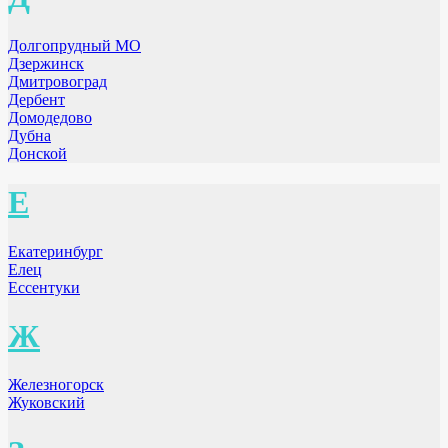
Долгопрудный МО
Дзержинск
Дмитровоград
Дербент
Домодедово
Дубна
Донской
Е
Екатеринбург
Елец
Ессентуки
Ж
Железногорск
Жуковский