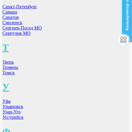
Калькулятор стоимости
Санкт-Петербург
Самара
Саратов
Смоленск
Сергиев-Посад МО
Серпухов МО
Т
Тверь
Тюмень
Томск
У
Уфа
Ульяновск
Улан-Удэ
Уссурийск
Ф