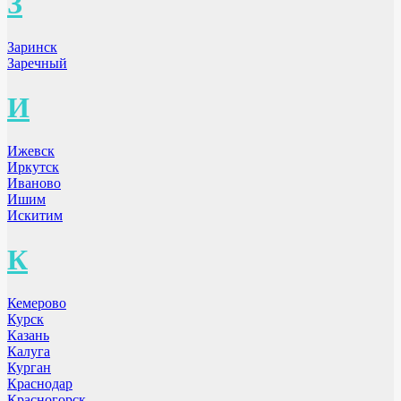
З
Заринск
Заречный
И
Ижевск
Иркутск
Иваново
Ишим
Искитим
К
Кемерово
Курск
Казань
Калуга
Курган
Краснодар
Красногорск