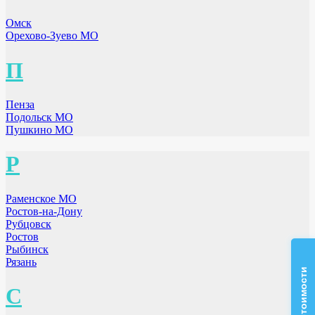
Омск
Орехово-Зуево МО
П
Пенза
Подольск МО
Пушкино МО
Р
Раменское МО
Ростов-на-Дону
Рубцовск
Ростов
Рыбинск
Рязань
С