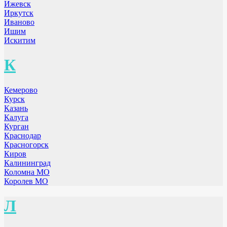
Ижевск
Иркутск
Иваново
Ишим
Искитим
К
Кемерово
Курск
Казань
Калуга
Курган
Краснодар
Красногорск
Киров
Калининград
Коломна МО
Королев МО
Л