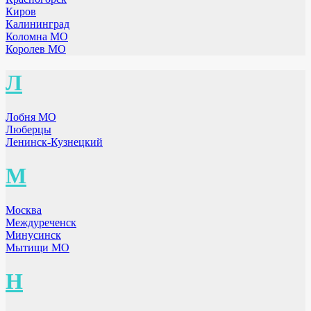
Киров
Калининград
Коломна МО
Королев МО
Л
Лобня МО
Люберцы
Ленинск-Кузнецкий
М
Москва
Междуреченск
Минусинск
Мытищи МО
Н