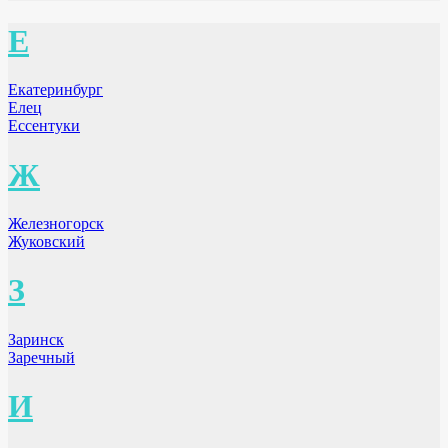
Е
Екатеринбург
Елец
Ессентуки
Ж
Железногорск
Жуковский
З
Заринск
Заречный
И