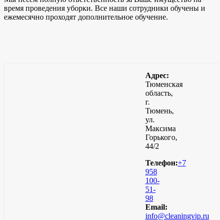
время проведения уборки. Все наши сотрудники обучены и
ежемесячно проходят дополнительное обучение.
Адрес:
Тюменская
область,
г.
Тюмень,
ул.
Максима
Горького,
44/2
Телефон:
+7
958
100-
51-
98
Email:
info@cleaningvip.ru