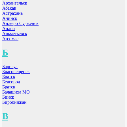
Архангельск
Абакан
Астрахань
Ачинск
Анжеро-Судженск
Анапа
Альметьевск
Арзамас
Б
Барнаул
Благовещенск
Братск
Белгород
Братск
Балашиха МО
Бийск
Биробиджан
В