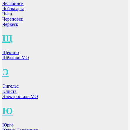
Челябинск
Чебоксары
Чита
Череповец
Черкеск
Щ
Щёкино
Щёлково МО
Э
Энгельс
Элиста
Электросталь МО
Ю
Юрга