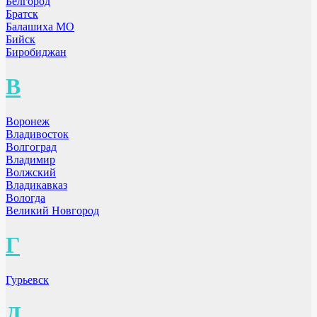
Белгород
Братск
Балашиха МО
Бийск
Биробиджан
В
Воронеж
Владивосток
Волгоград
Владимир
Волжский
Владикавказ
Вологда
Великий Новгород
Г
Гурьевск
Д