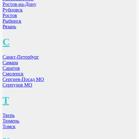
Ростов-на-Дону
Рубцовск
Ростов
Рыбинск
Рязань
С
Санкт-Петербург
Самара
Саратов
Смоленск
Сергиев-Посад МО
Серпухов МО
Т
Тверь
Тюмень
Томск