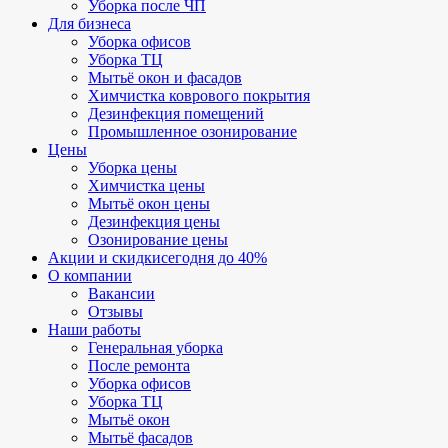
Уборка после ЧП
Для бизнеса
Уборка офисов
Уборка ТЦ
Мытьё окон и фасадов
Химчистка коврового покрытия
Дезинфекция помещений
Промышленное озонирование
Цены
Уборка цены
Химчистка цены
Мытьё окон цены
Дезинфекция цены
Озонирование цены
Акции и скидки
сегодня до 40%
О компании
Вакансии
Отзывы
Наши работы
Генеральная уборка
После ремонта
Уборка офисов
Уборка ТЦ
Мытьё окон
Мытьё фасадов