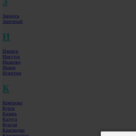
З
Заринск
Заречный
И
Ижевск
Иркутск
Иваново
Ишим
Искитим
К
Кемерово
Курск
Казань
Калуга
Курган
Краснодар
Красногорск