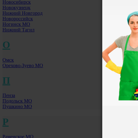
Новосибирск
Новокузнецк
Нижний Новгород
Новороссийск
Ногинск МО
Нижний Тагил
О
Омск
Орехово-Зуево МО
П
Пенза
Подольск МО
Пушкино МО
Р
Раменское МО