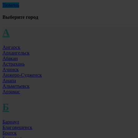
Тюмень
Выберите город
А
Ангарск
Архангельск
Абакан
Астрахань
Ачинск
Анжеро-Судженск
Анапа
Альметьевск
Арзамас
Б
Барнаул
Благовещенск
Братск