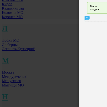
Киров
Калининград
Коломна МО
Королев МО
Л
Лобня МО
Люберцы
Ленинск-Кузнецкий
М
Москва
Междуреченск
Минусинск
Мытищи МО
Н