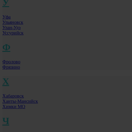
У
Уфа
Ульяновск
Улан-Удэ
Уссурийск
Ф
Фролово
Фрязино
Х
Хабаровск
Ханты-Мансийск
Химки МО
Ч