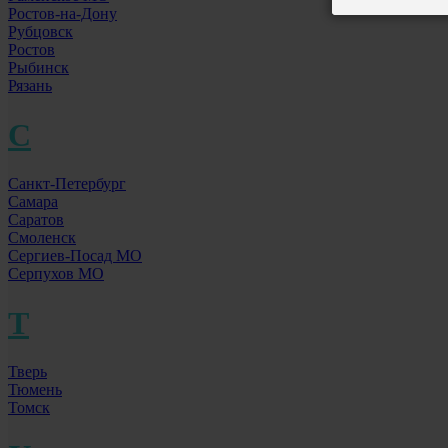
Ростов-на-Дону
Рубцовск
Ростов
Рыбинск
Рязань
С
Санкт-Петербург
Самара
Саратов
Смоленск
Сергиев-Посад МО
Серпухов МО
Т
Тверь
Тюмень
Томск