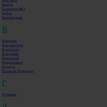
Белгород
Братск
Балашиха МО
Бийск
Биробиджан
В
Воронеж
Владивосток
Волгоград
Владимир
Волжский
Владикавказ
Вологда
Великий Новгород
Г
Гурьевск
Д