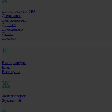
Долгопрудный МО
Дзержинск
Дмитровоград
Дербент
Домодедово
Дубна
Донской
Е
Екатеринбург
Елец
Ессентуки
Ж
Железногорск
Жуковский