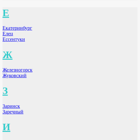
Е
Екатеринбург
Елец
Ессентуки
Ж
Железногорск
Жуковский
З
Заринск
Заречный
И