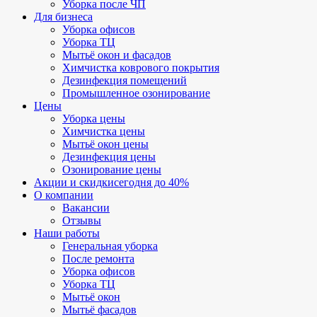
Уборка после ЧП
Для бизнеса
Уборка офисов
Уборка ТЦ
Мытьё окон и фасадов
Химчистка коврового покрытия
Дезинфекция помещений
Промышленное озонирование
Цены
Уборка цены
Химчистка цены
Мытьё окон цены
Дезинфекция цены
Озонирование цены
Акции и скидки
сегодня до 40%
О компании
Вакансии
Отзывы
Наши работы
Генеральная уборка
После ремонта
Уборка офисов
Уборка ТЦ
Мытьё окон
Мытьё фасадов