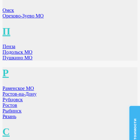
Омск
Орехово-Зуево МО
П
Пенза
Подольск МО
Пушкино МО
Р
Раменское МО
Ростов-на-Дону
Рубцовск
Ростов
Рыбинск
Рязань
С