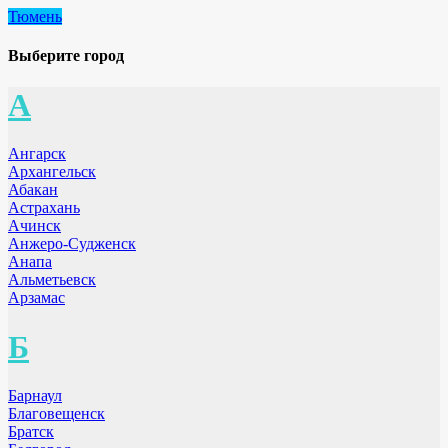
Тюмень
Выберите город
А
Ангарск
Архангельск
Абакан
Астрахань
Ачинск
Анжеро-Судженск
Анапа
Альметьевск
Арзамас
Б
Барнаул
Благовещенск
Братск