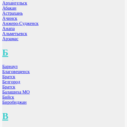
Архангельск
Абакан
Астрахань
Ачинск
Анжеро-Судженск
Анапа
Альметьевск
Арзамас
Б
Барнаул
Благовещенск
Братск
Белгород
Братск
Балашиха МО
Бийск
Биробиджан
В