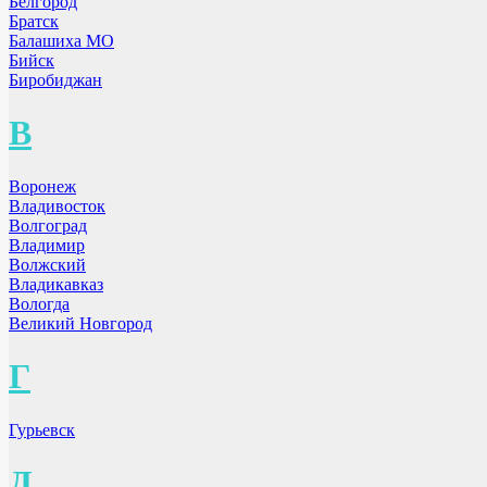
Белгород
Братск
Балашиха МО
Бийск
Биробиджан
В
Воронеж
Владивосток
Волгоград
Владимир
Волжский
Владикавказ
Вологда
Великий Новгород
Г
Гурьевск
Д