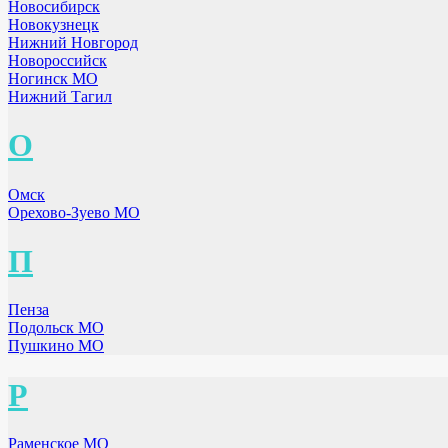
Новосибирск
Новокузнецк
Нижний Новгород
Новороссийск
Ногинск МО
Нижний Тагил
О
Омск
Орехово-Зуево МО
П
Пенза
Подольск МО
Пушкино МО
Р
Раменское МО