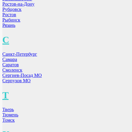
Ростов-на-Дону
Рубцовск
Ростов
Рыбинск
Рязань
С
Санкт-Петербург
Самара
Саратов
Смоленск
Сергиев-Посад МО
Серпухов МО
Т
Тверь
Тюмень
Томск