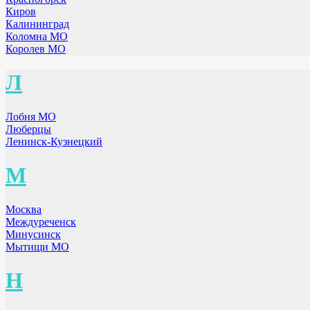
Киров
Калининград
Коломна МО
Королев МО
Л
Лобня МО
Люберцы
Ленинск-Кузнецкий
М
Москва
Междуреченск
Минусинск
Мытищи МО
Н