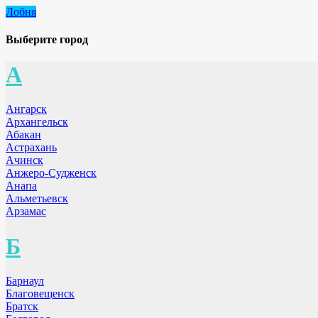
Лобня
Выберите город
А
Ангарск
Архангельск
Абакан
Астрахань
Ачинск
Анжеро-Судженск
Анапа
Альметьевск
Арзамас
Б
Барнаул
Благовещенск
Братск