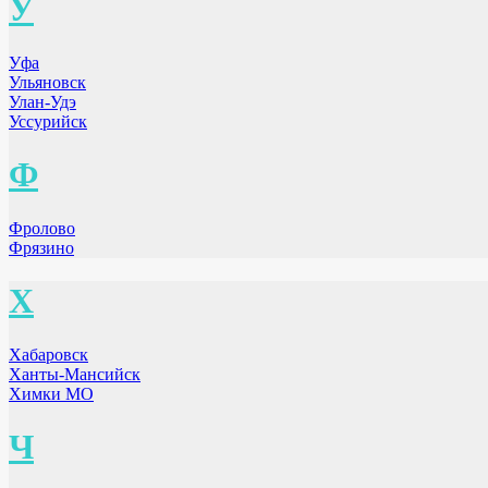
У
Уфа
Ульяновск
Улан-Удэ
Уссурийск
Ф
Фролово
Фрязино
Х
Хабаровск
Ханты-Мансийск
Химки МО
Ч