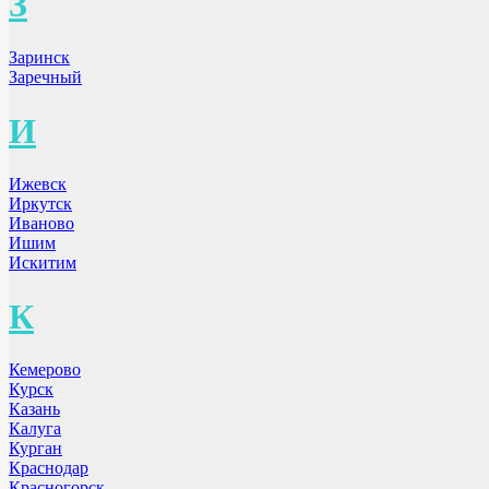
З
Заринск
Заречный
И
Ижевск
Иркутск
Иваново
Ишим
Искитим
К
Кемерово
Курск
Казань
Калуга
Курган
Краснодар
Красногорск