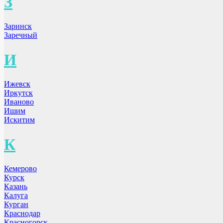
З
Заринск
Заречный
И
Ижевск
Иркутск
Иваново
Ишим
Искитим
К
Кемерово
Курск
Казань
Калуга
Курган
Краснодар
Красногорск