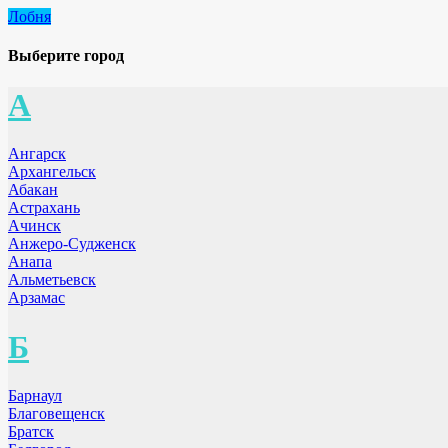
Лобня
Выберите город
А
Ангарск
Архангельск
Абакан
Астрахань
Ачинск
Анжеро-Судженск
Анапа
Альметьевск
Арзамас
Б
Барнаул
Благовещенск
Братск