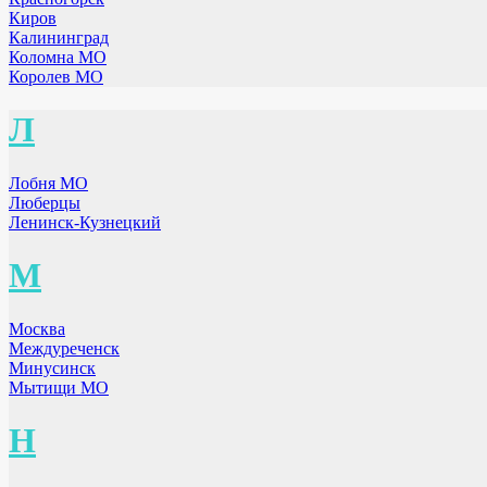
Киров
Калининград
Коломна МО
Королев МО
Л
Лобня МО
Люберцы
Ленинск-Кузнецкий
М
Москва
Междуреченск
Минусинск
Мытищи МО
Н