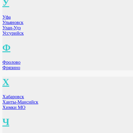
У
Уфа
Ульяновск
Улан-Удэ
Уссурийск
Ф
Фролово
Фрязино
Х
Хабаровск
Ханты-Мансийск
Химки МО
Ч