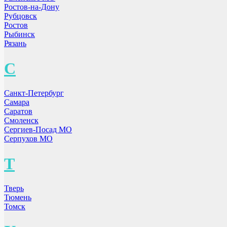
Ростов-на-Дону
Рубцовск
Ростов
Рыбинск
Рязань
С
Санкт-Петербург
Самара
Саратов
Смоленск
Сергиев-Посад МО
Серпухов МО
Т
Тверь
Тюмень
Томск