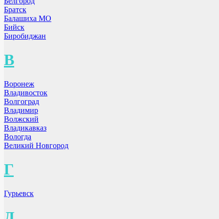
Белгород
Братск
Балашиха МО
Бийск
Биробиджан
В
Воронеж
Владивосток
Волгоград
Владимир
Волжский
Владикавказ
Вологда
Великий Новгород
Г
Гурьевск
Д