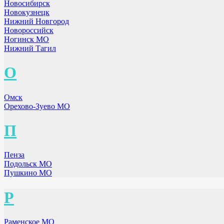
Новосибирск
Новокузнецк
Нижний Новгород
Новороссийск
Ногинск МО
Нижний Тагил
О
Омск
Орехово-Зуево МО
П
Пенза
Подольск МО
Пушкино МО
Р
Раменское МО