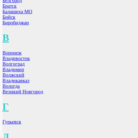
Белгород
Братск
Балашиха МО
Бийск
Биробиджан
В
Воронеж
Владивосток
Волгоград
Владимир
Волжский
Владикавказ
Вологда
Великий Новгород
Г
Гурьевск
Д