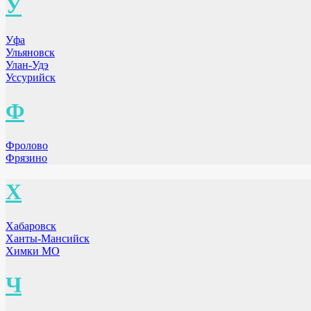
У
Уфа
Ульяновск
Улан-Удэ
Уссурийск
Ф
Фролово
Фрязино
Х
Хабаровск
Ханты-Мансийск
Химки МО
Ч