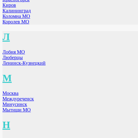
Киров
Калининград
Коломна МО
Королев МО
Л
Лобня МО
Люберцы
Ленинск-Кузнецкий
М
Москва
Междуреченск
Минусинск
Мытищи МО
Н