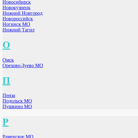
Новосибирск
Новокузнецк
Нижний Новгород
Новороссийск
Ногинск МО
Нижний Тагил
О
Омск
Орехово-Зуево МО
П
Пенза
Подольск МО
Пушкино МО
Р
Раменское МО