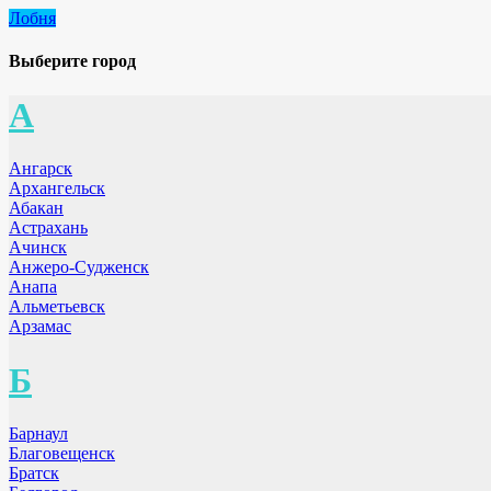
Лобня
Выберите город
А
Ангарск
Архангельск
Абакан
Астрахань
Ачинск
Анжеро-Судженск
Анапа
Альметьевск
Арзамас
Б
Барнаул
Благовещенск
Братск