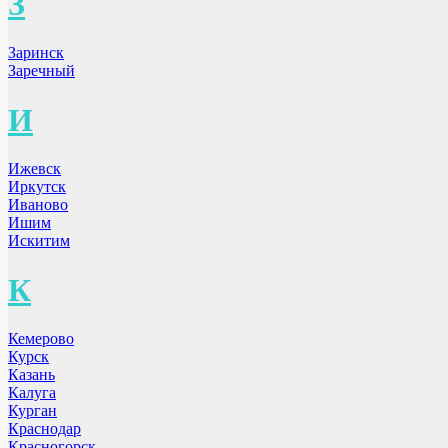
З
Заринск
Заречный
И
Ижевск
Иркутск
Иваново
Ишим
Искитим
К
Кемерово
Курск
Казань
Калуга
Курган
Краснодар
Красногорск