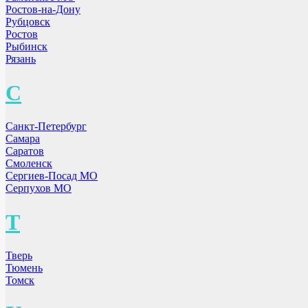
Ростов-на-Дону
Рубцовск
Ростов
Рыбинск
Рязань
С
Санкт-Петербург
Самара
Саратов
Смоленск
Сергиев-Посад МО
Серпухов МО
Т
Тверь
Тюмень
Томск