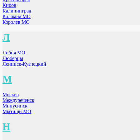
Киров
Калининград
Коломна МО
Королев МО
Л
Лобня МО
Люберцы
Ленинск-Кузнецкий
М
Москва
Междуреченск
Минусинск
Мытищи МО
Н