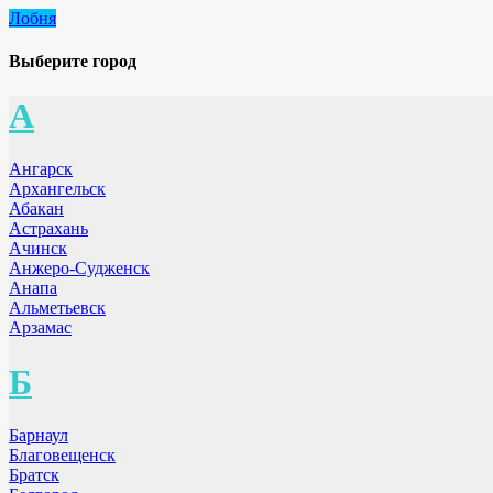
Лобня
Выберите город
А
Ангарск
Архангельск
Абакан
Астрахань
Ачинск
Анжеро-Судженск
Анапа
Альметьевск
Арзамас
Б
Барнаул
Благовещенск
Братск