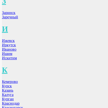
З
Заринск
Заречный
И
Ижевск
Иркутск
Иваново
Ишим
Искитим
К
Кемерово
Курск
Казань
Калуга
Курган
Краснодар
Красногорск