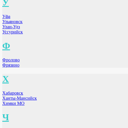
У
Уфа
Ульяновск
Улан-Удэ
Уссурийск
Ф
Фролово
Фрязино
Х
Хабаровск
Ханты-Мансийск
Химки МО
Ч