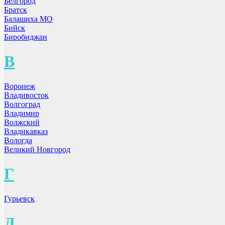
Белгород
Братск
Балашиха МО
Бийск
Биробиджан
В
Воронеж
Владивосток
Волгоград
Владимир
Волжский
Владикавказ
Вологда
Великий Новгород
Г
Гурьевск
Д