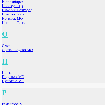
Новосибирск
Новокузнецк
Нижний Новгород
Новороссийск
Ногинск МО
Нижний Тагил
О
Омск
Орехово-Зуево МО
П
Пенза
Подольск МО
Пушкино МО
Р
Раменское МО