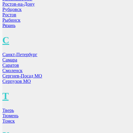
Ростов-на-Дону
Рубцовск
Ростов
Рыбинск
Рязань
С
Санкт-Петербург
Самара
Саратов
Смоленск
Сергиев-Посад МО
Серпухов МО
Т
Тверь
Тюмень
Томск