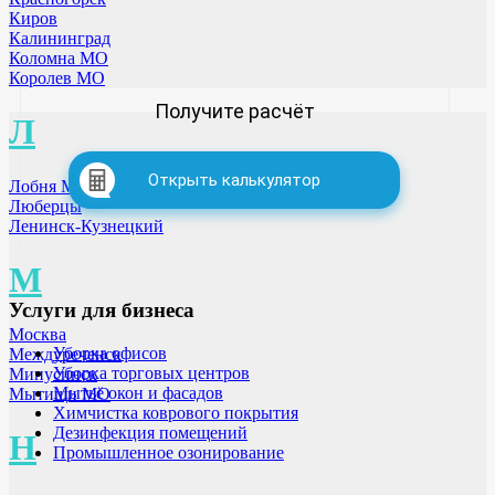
Киров
Калининград
Коломна МО
Королев МО
Получите расчёт
Л
Открыть калькулятор
Лобня МО
Люберцы
Ленинск-Кузнецкий
М
Услуги для бизнеса
Москва
Уборка офисов
Междуреченск
Уборка торговых центров
Минусинск
Мытьё окон и фасадов
Мытищи МО
Химчистка коврового покрытия
Дезинфекция помещений
Н
Промышленное озонирование