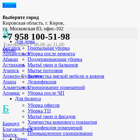
Киров
Выберите город
Кировская область, г. Киров,
ул. Московская 83, офис-102
А
+7 958 100-51-98
Для дома
Ежедневно: с 08-00 до 21-00
Генеральная уборка
Ангарск
Меню
Уборка после ремонта
Архангельск
Поддерживающая уборка
Абакан
Мытьё окон и балконов
Астрахань
Мытье потолков
Ачинск
Химчистка мягкой мебели и ковров
Анжеро-Судженск
Дезинфекция
Анапа
Озонирование помещений
Альметьевск
Уборка после ЧП
Арзамас
Для бизнеса
Уборка офисов
Б
Уборка ТЦ
Мытьё окон и фасадов
Химчистка коврового покрытия
Барнаул
Дезинфекция помещений
Благовещенск
Промышленное озонирование
Братск
Цены