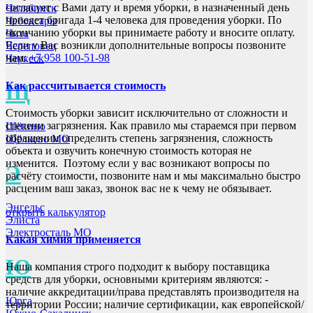
согласует с Вами дату и время уборки, в назначенный день
Челябинск
приедет бригада 1-4 человека для проведения уборки. По
Чебоксары
окончанию уборки вы принимаете работу и вносите оплату.
Чита
Если у Вас возникли дополнительные вопросы позвоните
Череповец
нам:
+7 958 100-51-98
Черкеск
Как рассчитывается стоимость
Щ
Стоимость уборки зависит исключительно от сложности и
степени загрязнения. Как правило мы стараемся при первом
Щёкино
обращении определить степень загрязнения, сложность
Щёлково МО
объекта и озвучить конечную стоимость которая не
изменится. Поэтому если у вас возникают вопросы по
Э
расчёту стоимости, позвоните нам и мы максимально быстро
расценим ваш заказ, звонок вас не к чему не обязывает.
Энгельс
открыть калькулятор
Элиста
Электросталь МО
Какая химия применяется
Ю
Наша компания строго подходит к выбору поставщика
средств для уборки, основными критериям являются: -
наличие аккредитации/права представлять производителя на
Юрга
территории России; наличие сертификации, как европейской/