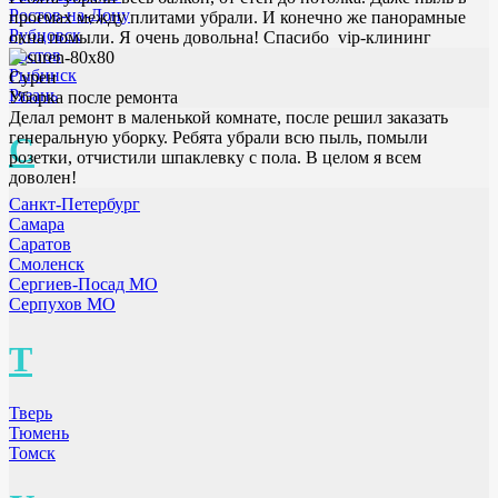
Ростов-на-Дону
проемах между плитами убрали. И конечно же панорамные
Рубцовск
окна помыли. Я очень довольна! Спасибо vip-клининг
Ростов
Рыбинск
Сурен
Рязань
Уборка после ремонта
Делал ремонт в маленькой комнате, после решил заказать
генеральную уборку. Ребята убрали всю пыль, помыли
С
розетки, отчистили шпаклевку с пола. В целом я всем
доволен!
Санкт-Петербург
Самара
Саратов
Смоленск
Сергиев-Посад МО
Серпухов МО
Т
Тверь
Тюмень
Томск