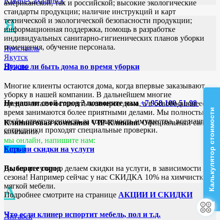
Южно-Сахалинск
американской, так и российской; высокие экологические
стандарты продукции; наличие инструкций и карт
Я
технической и экологической безопасности продукции;
информационная поддержка, помощь в разработке
индивидуальных санитарно-гигиенических планов уборки
помещения, обучение персонала.
Ярославль
Якутск
Ярцево
Нужно ли быть дома во время уборки
Многие клиенты остаются дома, когда впервые заказывают
уборку в нашей компании. В дальнейшем многие
Не нашли свой город ? позвоните нам
+7 958 100-51-98
предпочитают оставлять клинеров дома, а в освободившееся
Калькулятор стоимости
время занимаются более приятными делами. Мы полностью
несём ответственность за сохранность имущества, все наши
Клининговая компания VIP-Клининг.
Официальный сайт
сотрудники проходят специальные проверки.
компании.
мы онлайн, напишите нам:
Киров
Есть ли скидки на услуги
Выберите город
Да, мы регулярно делаем скидки на услуги, в зависимости от
сезона! Например сейчас у нас СКИДКА 10% на химчистку
мягкой мебели.
А
Подробнее смотрите на странице
АКЦИИ И СКИДКИ
Что если клинер испортит мебель, пол и т.д.
Ангарск