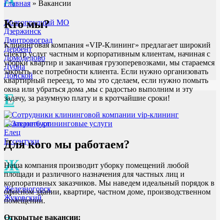
Главная
»
Вакансии
Кто мы?
Долгопрудный МО
Дзержинск
Дмитровоград
Клининговая компания «VIP-Клининг» предлагает широкий
Дербент
спектр услуг частным и корпоративным клиентам, начиная с
Домодедово
уборки квартир и заканчивая грузоперевозками, мы стараемся
Дубна
закрыть все потребности клиента. Если нужно организовать
Донской
квартирный переезд, то мы это сделаем, если нужно помыть
окна или убраться дома ,мы с радостью выполним и эту
Е
задачу, за разумную плату и в кротчайшие сроки!
Екатеринбург
Елец
Ессентуки
Для кого мы работаем?
Ж
Наша компания производит уборку помещений любой
площади и различного назначения для частных лиц и
корпоративных заказчиков. Мы наведем идеальный порядок в
Железногорск
офисном здании, квартире, частном доме, производственном
Жуковский
помещении.
Открытые вакансии: