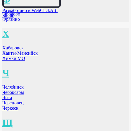
Разработано в WebClickArt-
Фролово
Studio
Фрязино
Х
Хабаровск
Ханты-Мансийск
Химки МО
Ч
Челябинск
Чебоксары
Чита
Череповец
Черкеск
Щ