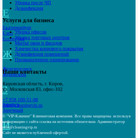
Уборка после ЧП
Дезинфекция
Е
Услуги для бизнеса
Екатеринбург
Уборка офисов
Елец
Уборка торговых центров
Ессентуки
Мытьё окон и фасадов
Химчистка коврового покрытия
Ж
Дезинфекция помещений
Промышленное озонирование
Железногорск
Наши контакты
Жуковский
Кировская область, г. Киров,
З
ул. Московская 83, офис-102
+7 958 100-51-98
Заринск
info@cleaningvip.ru
Заречный
© "VIP-Клининг" Клининговая компания.
Все права защищены. используя
информацию с сайта ссылка на источник обязательна.
Администратор
И
info@cleaningvip.ru
Сайт не является публичной офертой.