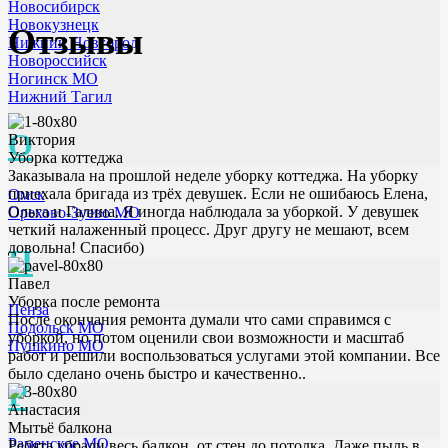
Новосибирск
Новокузнецк
Отзывы
Нижний Новгород
Новороссийск
Ногинск МО
Нижний Тагил
О
Виктория
Уборка коттеджа
Заказывала на прошлой неделе уборку коттеджа. На уборку
приехала бригада из трёх девушек. Если не ошибаюсь Елена,
Омск
Ольга и Галина. Я иногда наблюдала за уборкой. У девушек
Орехово-Зуево МО
четкий налаженный процесс. Друг другу не мешают, всем
довольна! Спасибо)
П
Павел
Уборка после ремонта
Пенза
После окончания ремонта думали что сами справимся с
Подольск МО
уборкой, но потом оценили свои возможности и масштаб
Пушкино МО
работ и решили воспользоваться услугами этой компании. Все
было сделано очень быстро и качественно..
Р
Анастасия
Мытьё балкона
Раменское МО
Ребята убрали весь балкон, от стен до потолка. Даже пыль в