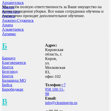
Архангельск
Мы несём полную ответственность за Ваше имущество на
Абакан
время проведения уборки. Все наши сотрудники обучены и
Астрахань
ежемесячно проходят дополнительное обучение.
Ачинск
Анжеро-Судженск
Анапа
Альметьевск
Арзамас
Б
Адрес:
Кировская
область, г.
Барнаул
Киров,
Благовещенск
ул.
Братск
Московская
Белгород
83,
Братск
офис-102
Балашиха МО
Бийск
Телефон:
+7
Биробиджан
958 100-51-
98
Email:
В
info@cleaningvip.ru