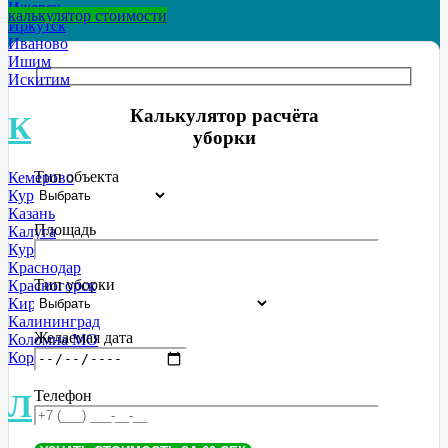
Ижевск
калькулятор стоимости
Иркутск
Иваново
Ишим
Искитим
Калькулятор расчёта
К
уборки
Тип объекта
Кемерово
Курск
Казань
Площадь
Калуга
Курган
Краснодар
Тип уборки
Красногорск
Киров
Калининград
Желаемая дата
Коломна МО
Королев МО
Телефон
Л