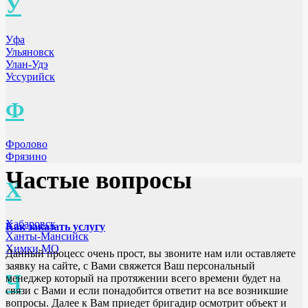
У
Уфа
Ульяновск
Улан-Удэ
Уссурийск
Ф
Фролово
Фрязино
Частые вопросы
Х
Хабаровск
Как заказать услугу
Ханты-Мансийск
Химки МО
Данный процесс очень прост, вы звоните нам или оставляете
заявку на сайте, с Вами свяжется Ваш персональный
Ч
менеджер который на протяжении всего времени будет на
связи с Вами и если понадобится ответит на все возникшие
вопросы. Далее к Вам приедет бригадир осмотрит объект и