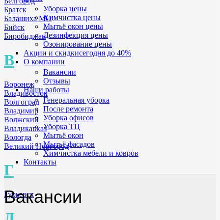
Белгород
Уборка цены
Братск
Химчистка цены
Балашиха МО
Мытьё окон цены
Бийск
Дезинфекция цены
Биробиджан
Озонирование цены
Акции и скидки
сегодня до 40%
В
О компании
Вакансии
Отзывы
Воронеж
Наши работы
Владивосток
Генеральная уборка
Волгоград
После ремонта
Владимир
Уборка офисов
Волжский
Уборка ТЦ
Владикавказ
Мытьё окон
Вологда
Мытьё фасадов
Великий Новгород
Химчистка мебели и ковров
Контакты
Г
Вакансии
Гурьевск
Д