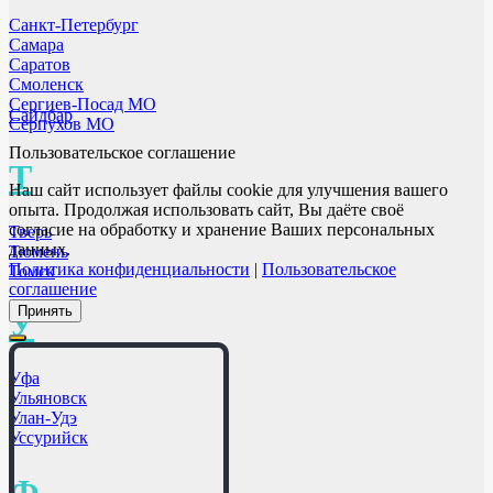
Санкт-Петербург
Самара
Саратов
Смоленск
Сергиев-Посад МО
Сайдбар
Серпухов МО
Пользовательское соглашение
Т
Наш сайт использует файлы cookie для улучшения вашего
опыта. Продолжая использовать сайт, Вы даёте своё
согласие на обработку и хранение Ваших персональных
Тверь
данных.
Тюмень
Политика конфиденциальности
|
Пользовательское
Томск
соглашение
Принять
У
Уфа
Ульяновск
Улан-Удэ
Уссурийск
Ф