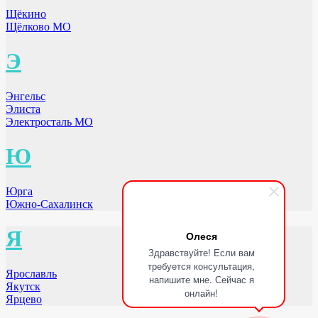
Щёкино
Щёлково МО
Э
Энгельс
Элиста
Электросталь МО
Ю
Юрга
Южно-Сахалинск
Я
Олеся
Здравствуйте! Если вам
требуется консультация,
Ярославль
напишите мне. Сейчас я
Якутск
онлайн!
Ярцево