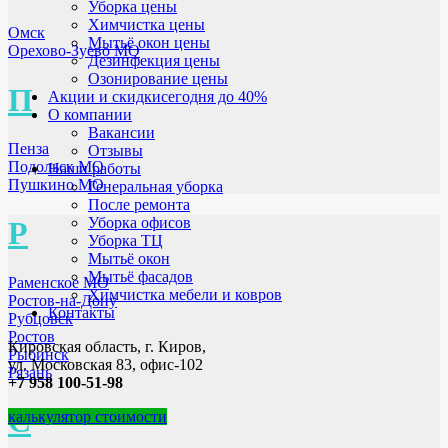
Уборка цены
Химчистка цены
Омск
Мытьё окон цены
Орехово-Зуево МО
Дезинфекция цены
Озонирование цены
П
Акции и скидки
сегодня до 40%
О компании
Вакансии
Пенза
Отзывы
Подольск МО
Наши работы
Пушкино МО
Генеральная уборка
После ремонта
Уборка офисов
Р
Уборка ТЦ
Мытьё окон
Мытьё фасадов
Раменское МО
Химчистка мебели и ковров
Ростов-на-Дону
Контакты
Рубцовск
Ростов
Кировская область, г. Киров,
Рыбинск
ул. Московская 83, офис-102
Рязань
+7 958 100-51-98
С
калькулятор стоимости