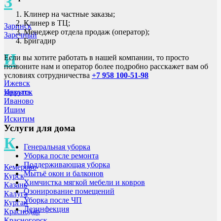
З
Клинер на частные заказы;
Клинер в ТЦ;
Заринск
Менеджер отдела продаж (оператор);
Заречный
Бригадир
И
Если вы хотите работать в нашей компании, то просто
позвоните нам и оператор более подробно расскажет вам об
условиях сотрудничества
+7 958 100-51-98
Ижевск
закрыть
Иркутск
Иваново
Ишим
Искитим
Услуги для дома
К
Генеральная уборка
Уборка после ремонта
Поддерживающая уборка
Кемерово
Мытьё окон и балконов
Курск
Химчистка мягкой мебели и ковров
Казань
Озонирование помещений
Калуга
Уборка после ЧП
Курган
Дезинфекция
Краснодар
Красногорск