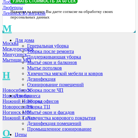
Лобня МО
Люберцы
Нажимая на кнопку, Вы даете согласие на обработку своих
Ленинск-Кузнецкий
персональных данных
М
Для дома
Москва
Генеральная уборка
Междуреченск
Уборка после ремонта
Минусинск
Поддерживающая уборка
Мытищи МО
Мытьё окон и балконов
Мытье потолков
Н
Химчистка мягкой мебели и ковров
Дезинфекция
Озонирование помещений
Уборка после ЧП
Новосибирск
Для бизнеса
Новокузнецк
Уборка офисов
Нижний Новгород
Уборка ТЦ
Новороссийск
Мытьё окон и фасадов
Ногинск МО
Химчистка коврового покрытия
Нижний Тагил
Дезинфекция помещений
Промышленное озонирование
О
Цены