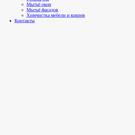
Мытьё окон
Мытьё фасадов
Химчистка мебели и ковров
Контакты
Кировская область, г. Киров,
ул. Московская 83, офис-102
+7 958 100-51-98
калькулятор стоимости
Пользовательское соглашение
Наш сайт использует файлы cookie для улучшения вашего
опыта. Продолжая использовать сайт, Вы даёте своё
согласие на обработку и хранение Ваших персональных
данных.
Политика конфиденциальности
|
Пользовательское
соглашение