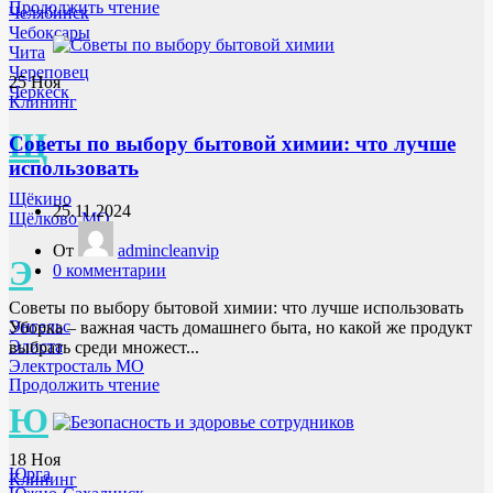
Продолжить чтение
Челябинск
Чебоксары
Чита
Череповец
25
Ноя
Черкеск
Клининг
Щ
Советы по выбору бытовой химии: что лучше
использовать
Щёкино
25.11.2024
Щёлково МО
От
admincleanvip
Э
0
комментарии
Советы по выбору бытовой химии: что лучше использовать
Энгельс
Уборка – важная часть домашнего быта, но какой же продукт
Элиста
выбрать среди множест...
Электросталь МО
Продолжить чтение
Ю
18
Ноя
Юрга
Клининг