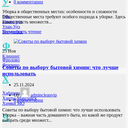
У
0
комментарии
Уборка в общественных местах: особенности и сложности
Уфа
Общественные места требуют особого подхода к уборке. Здесь
Ульяновск
важно учесть множеств...
Улан-Удэ
Продолжить чтение
Уссурийск
Ф
25
Ноя
Клининг
Фролово
Фрязино
Советы по выбору бытовой химии: что лучше
использовать
Х
25.11.2024
Хабаровск
От
admincleanvip
Ханты-Мансийск
0
комментарии
Химки МО
Советы по выбору бытовой химии: что лучше использовать
Ч
Уборка – важная часть домашнего быта, но какой же продукт
выбрать среди множест...