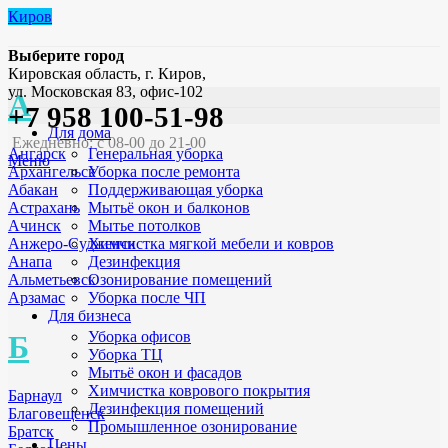
Киров
Выберите город
Кировская область, г. Киров,
ул. Московская 83, офис-102
А
+7 958 100-51-98
Для дома
Ежедневно: с 08-00 до 21-00
Генеральная уборка
Ангарск
Меню
Уборка после ремонта
Архангельск
Поддерживающая уборка
Абакан
Мытьё окон и балконов
Астрахань
Мытье потолков
Ачинск
Химчистка мягкой мебели и ковров
Анжеро-Судженск
Дезинфекция
Анапа
Озонирование помещений
Альметьевск
Уборка после ЧП
Арзамас
Для бизнеса
Уборка офисов
Б
Уборка ТЦ
Мытьё окон и фасадов
Химчистка коврового покрытия
Барнаул
Дезинфекция помещений
Благовещенск
Промышленное озонирование
Братск
Цены