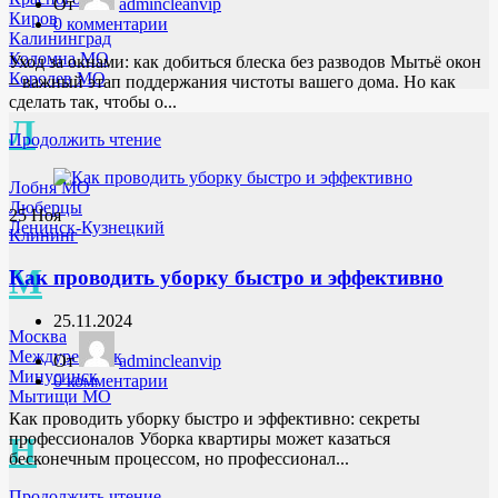
От
admincleanvip
Киров
0
комментарии
Калининград
Коломна МО
Уход за окнами: как добиться блеска без разводов Мытьё окон
Королев МО
– важный этап поддержания чистоты вашего дома. Но как
сделать так, чтобы о...
Л
Продолжить чтение
Лобня МО
Люберцы
25
Ноя
Ленинск-Кузнецкий
Клининг
М
Как проводить уборку быстро и эффективно
25.11.2024
Москва
Междуреченск
От
admincleanvip
Минусинск
0
комментарии
Мытищи МО
Как проводить уборку быстро и эффективно: секреты
профессионалов Уборка квартиры может казаться
Н
бесконечным процессом, но профессионал...
Продолжить чтение