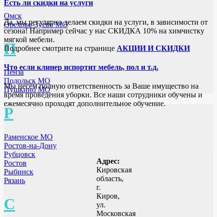
Есть ли скидки на услуги
Омск
Да, мы регулярно делаем скидки на услуги, в зависимости от
Орехово-Зуево МО
сезона! Например сейчас у нас СКИДКА 10% на химчистку
мягкой мебели.
П
Подробнее смотрите на странице
АКЦИИ И СКИДКИ
Что если клинер испортит мебель, пол и т.д.
Пенза
Подольск МО
Мы несём полную ответственность за Ваше имущество на
Пушкино МО
время проведения уборки. Все наши сотрудники обучены и
ежемесячно проходят дополнительное обучение.
Р
Раменское МО
Ростов-на-Дону
Рубцовск
Адрес:
Ростов
Кировская
Рыбинск
область,
Рязань
г.
Киров,
С
ул.
Московская