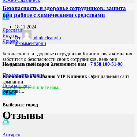
Южно-Сахалинск
Безопасность и здоровье сотрудников: защита
Я
при работе с химическими средствами
18.11.2024
Ярославль
Якутск
От
admincleanvip
Ярцево
0
комментарии
Безопасность и здоровье сотрудников Клининговая компания
заботится о безопасности своих сотрудников, ведь они
Не нашли свой город ? позвоните нам
+7 958 100-51-98
ежедневно работают с раз...
Продолжить чтение
Клининговая компания VIP-Клининг.
Официальный сайт
компании.
Показать еще
мы онлайн, напишите нам:
Загрузка...
Киров
Выберите город
Отзывы
А
Ангарск