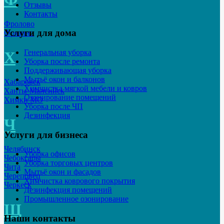
Отзывы
Контакты
Фролово
Услуги для дома
Фрязино
Генеральная уборка
Х
Уборка после ремонта
Поддерживающая уборка
Мытьё окон и балконов
Хабаровск
Химчистка мягкой мебели и ковров
Ханты-Мансийск
Озонирование помещений
Химки МО
Уборка после ЧП
Дезинфекция
Ч
Услуги для бизнеса
Челябинск
Уборка офисов
Чебоксары
Уборка торговых центров
Чита
Мытьё окон и фасадов
Череповец
Химчистка коврового покрытия
Черкеск
Дезинфекция помещений
Промышленное озонирование
Щ
Наши контакты