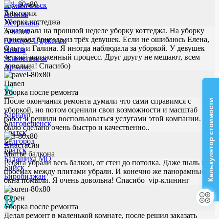
Архангельск
Виктория
Абакан
Уборка коттеджа
Астрахань
Заказывала на прошлой неделе уборку коттеджа. На уборку
Ачинск
приехала бригада из трёх девушек. Если не ошибаюсь Елена,
Анжеро-Судженск
Ольга и Галина. Я иногда наблюдала за уборкой. У девушек
Анапа
четкий налаженный процесс. Друг другу не мешают, всем
Альметьевск
довольна! Спасибо)
Арзамас
Павел
Б
Уборка после ремонта
После окончания ремонта думали что сами справимся с
Калькулятор стоимости
уборкой, но потом оценили свои возможности и масштаб
Барнаул
работ и решили воспользоваться услугами этой компании. Все
Благовещенск
было сделано очень быстро и качественно..
Братск
Белгород
Анастасия
Братск
Мытьё балкона
Балашиха МО
Ребята убрали весь балкон, от стен до потолка. Даже пыль в
Бийск
проемах между плитами убрали. И конечно же панорамные
Биробиджан
окна помыли. Я очень довольна! Спасибо vip-клининг
В
Сурен
Уборка после ремонта
Делал ремонт в маленькой комнате, после решил заказать