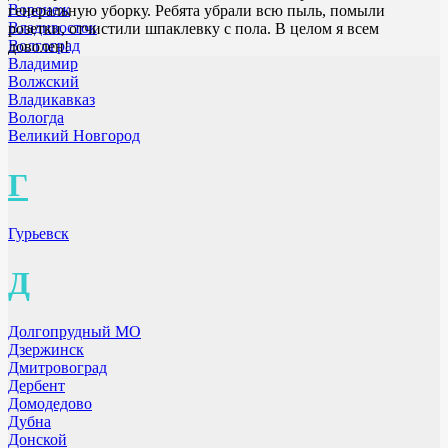
Воронеж
генеральную уборку. Ребята убрали всю пыль, помыли
Владивосток
розетки, отчистили шпаклевку с пола. В целом я всем
Волгоград
доволен!
Владимир
Волжский
Владикавказ
Вологда
Великий Новгород
Г
Гурьевск
Д
Долгопрудный МО
Дзержинск
Дмитровоград
Дербент
Домодедово
Дубна
Донской