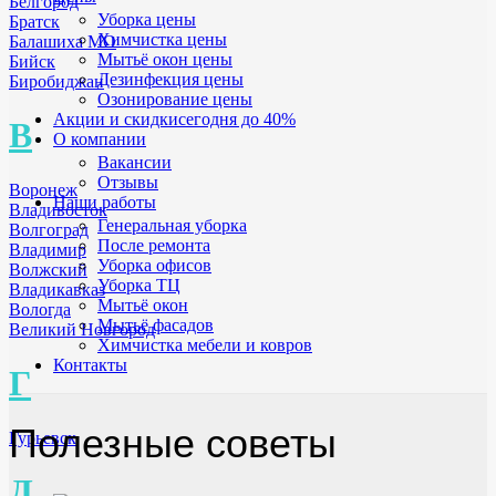
Белгород
Уборка цены
Братск
Химчистка цены
Балашиха МО
Мытьё окон цены
Бийск
Дезинфекция цены
Биробиджан
Озонирование цены
Акции и скидки
сегодня до 40%
В
О компании
Вакансии
Отзывы
Воронеж
Наши работы
Владивосток
Генеральная уборка
Волгоград
После ремонта
Владимир
Уборка офисов
Волжский
Уборка ТЦ
Владикавказ
Мытьё окон
Вологда
Мытьё фасадов
Великий Новгород
Химчистка мебели и ковров
Контакты
Г
Полезные советы
Гурьевск
Д