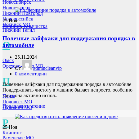
Новосибирск
Новокузнецк
Нижний Новгород
Новороссийск
25
Ноя
Ногинск МО
Клининг
,
Химчистка
Нижний Тагил
Полезные лайфхаки для поддержания порядка в
О
автомобиле
25.11.2024
Омск
Орехово-Зуево МО
От
admincleanvip
0
комментарии
П
Полезные лайфхаки для поддержания порядка в автомобиле
Поддерживать чистоту в машине бывает непросто, особенно
когда она активно испол...
Пенза
Подольск МО
Продолжить чтение
Пушкино МО
Р
25
Ноя
Клининг
Раменское МО