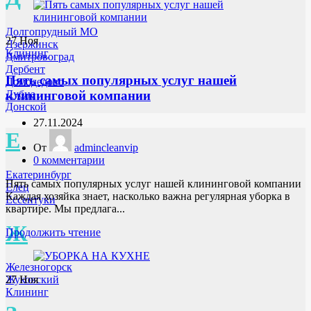
Долгопрудный МО
27
Ноя
Дзержинск
Клининг
Дмитровоград
Дербент
Пять самых популярных услуг нашей
Домодедово
Дубна
клининговой компании
Донской
27.11.2024
Е
От
admincleanvip
0
комментарии
Екатеринбург
Пять самых популярных услуг нашей клининговой компании
Елец
Каждая хозяйка знает, насколько важна регулярная уборка в
Ессентуки
квартире. Мы предлага...
Ж
Продолжить чтение
Железногорск
27
Ноя
Жуковский
Клининг