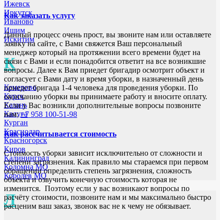
Ижевск
Иркутск
Как заказать услугу
Иваново
Ишим
Данный процесс очень прост, вы звоните нам или оставляете
Искитим
заявку на сайте, с Вами свяжется Ваш персональный
менеджер который на протяжении всего времени будет на
К
связи с Вами и если понадобится ответит на все возникшие
вопросы. Далее к Вам приедет бригадир осмотрит объект и
согласует с Вами дату и время уборки, в назначенный день
Кемерово
приедет бригада 1-4 человека для проведения уборки. По
Курск
окончанию уборки вы принимаете работу и вносите оплату.
Казань
Если у Вас возникли дополнительные вопросы позвоните
Калуга
нам:
+7 958 100-51-98
Курган
Краснодар
Как рассчитывается стоимость
Красногорск
Киров
Стоимость уборки зависит исключительно от сложности и
Калининград
степени загрязнения. Как правило мы стараемся при первом
Коломна МО
обращении определить степень загрязнения, сложность
Королев МО
объекта и озвучить конечную стоимость которая не
изменится. Поэтому если у вас возникают вопросы по
Л
расчёту стоимости, позвоните нам и мы максимально быстро
расценим ваш заказ, звонок вас не к чему не обязывает.