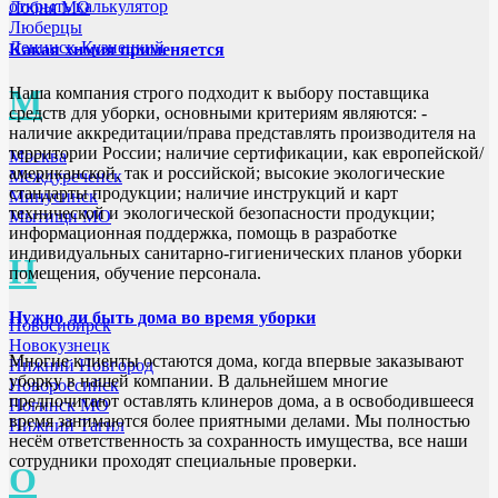
открыть калькулятор
Лобня МО
Люберцы
Ленинск-Кузнецкий
Какая химия применяется
М
Наша компания строго подходит к выбору поставщика
средств для уборки, основными критериям являются: -
наличие аккредитации/права представлять производителя на
территории России; наличие сертификации, как европейской/
Москва
американской, так и российской; высокие экологические
Междуреченск
стандарты продукции; наличие инструкций и карт
Минусинск
технической и экологической безопасности продукции;
Мытищи МО
информационная поддержка, помощь в разработке
индивидуальных санитарно-гигиенических планов уборки
Н
помещения, обучение персонала.
Нужно ли быть дома во время уборки
Новосибирск
Новокузнецк
Многие клиенты остаются дома, когда впервые заказывают
Нижний Новгород
уборку в нашей компании. В дальнейшем многие
Новороссийск
предпочитают оставлять клинеров дома, а в освободившееся
Ногинск МО
время занимаются более приятными делами. Мы полностью
Нижний Тагил
несём ответственность за сохранность имущества, все наши
сотрудники проходят специальные проверки.
О