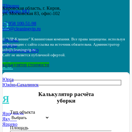
Щёкино
Кировская область, г. Киров,
Щёлково МО
ул. Московская 83, офис-102
Э
+7 958 100-51-98
info@cleaningvip.ru
© "VIP-Клининг" Клининговая компания.
Все права защищены. используя
Энгельс
информацию с сайта ссылка на источник обязательна.
Администратор
Элиста
info@cleaningvip.ru
Электросталь МО
Сайт не является публичной офертой.
Ю
калькулятор стоимости
Юрга
Южно-Сахалинск
Калькулятор расчёта
Я
уборки
Тип объекта
Ярославль
Якутск
Ярцево
Площадь