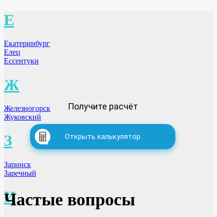
Е
Екатеринбург
Елец
Ессентуки
Ж
Получите расчёт
Железногорск
Жуковский
З
Открыть калькулятор
Заринск
Заречный
И
Частые вопросы