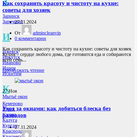
З
Как сохранить красоту и чистоту на кухне:
советы для хозяек
Заринск
Заречный
27.11.2024
От
admincleanvip
И
0
комментарии
Как сохранить красоту и чистоту на кухне: советы для хозяек
Ижевск
Кухня – сердце любого дома, где готовится еда и собираются
Иркутск
всей семь...
Иваново
Ишим
Продолжить чтение
Искитим
К
27
Ноя
Мытьё окон
Кемерово
Уход за окнами: как добиться блеска без
Курск
разводов
Казань
Калуга
Курган
27.11.2024
Краснодар
Красногорск