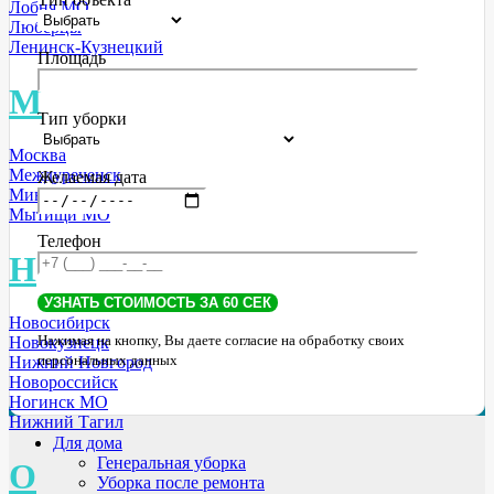
Лобня МО
Люберцы
Ленинск-Кузнецкий
Площадь
М
Тип уборки
Москва
Междуреченск
Желаемая дата
Минусинск
Мытищи МО
Телефон
Н
Новосибирск
Нажимая на кнопку, Вы даете согласие на обработку своих
Новокузнецк
персональных данных
Нижний Новгород
Новороссийск
Ногинск МО
Нижний Тагил
Для дома
Генеральная уборка
О
Уборка после ремонта