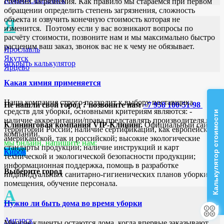
Южно-Сахалинск
степени загрязнения. Как правило мы стараемся при первом
обращении определить степень загрязнения, сложность
объекта и озвучить конечную стоимость которая не
Я
изменится. Поэтому если у вас возникают вопросы по
расчёту стоимости, позвоните нам и мы максимально быстро
расценим ваш заказ, звонок вас не к чему не обязывает.
Ярославль
Якутск
открыть калькулятор
Ярцево
Какая химия применяется
Наша компания строго подходит к выбору поставщика
Не нашли свой город ? позвоните нам
+7 958 100-51-98
средств для уборки, основными критериям являются: -
Калькулятор стоимости
наличие аккредитации/права представлять производителя на
Клининговая компания VIP-Клининг.
Официальный сайт
территории России; наличие сертификации, как европейской/
компании.
американской, так и российской; высокие экологические
мы онлайн, напишите нам:
стандарты продукции; наличие инструкций и карт
Киров
технической и экологической безопасности продукции;
информационная поддержка, помощь в разработке
Выберите город
индивидуальных санитарно-гигиенических планов уборки
помещения, обучение персонала.
А
Нужно ли быть дома во время уборки
Ангарск
Многие клиенты остаются дома, когда впервые заказывают