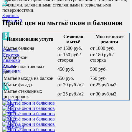
З
грязными, заляпанными стеклянными и зеркальными
поверхностями.
Заринск
Заречный
Прайс цен на мытьё окон и балконов
И
Сезонная
Мытье после
Наименование услуги
мытьё
ремонта
Мытье балкона
от 1500 руб.
от 1800 руб.
Ижевск
от 150 руб./
от 180 руб./
Иркутск
Мытье окон
створка
створка
Иваново
Ишим
Мытье пластиковых
450 руб.
500 руб.
Искитим
дверей
Мытьё выхода на балкон
650 руб.
750 руб.
К
Мытье фасада
от 20 руб./м2
от 25 руб./м2
Мытье стеклянных
от 25 руб./м2
от 30 руб./м2
перегородок
Кемерово
Курск
Казань
Калуга
Курган
Краснодар
Красногорск