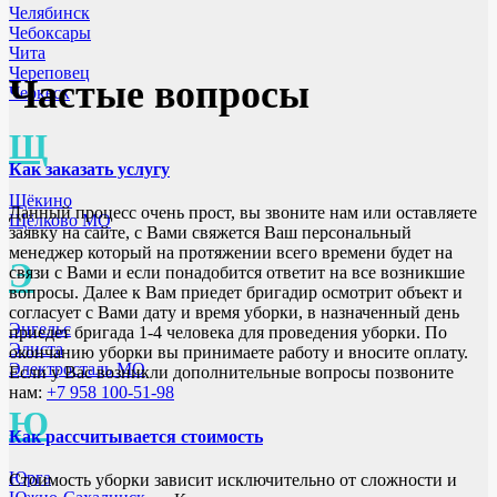
Челябинск
Чебоксары
Чита
Череповец
Частые вопросы
Черкеск
Щ
Как заказать услугу
Щёкино
Данный процесс очень прост, вы звоните нам или оставляете
Щёлково МО
заявку на сайте, с Вами свяжется Ваш персональный
менеджер который на протяжении всего времени будет на
Э
связи с Вами и если понадобится ответит на все возникшие
вопросы. Далее к Вам приедет бригадир осмотрит объект и
согласует с Вами дату и время уборки, в назначенный день
Энгельс
приедет бригада 1-4 человека для проведения уборки. По
Элиста
окончанию уборки вы принимаете работу и вносите оплату.
Электросталь МО
Если у Вас возникли дополнительные вопросы позвоните
нам:
+7 958 100-51-98
Ю
Как рассчитывается стоимость
Юрга
Стоимость уборки зависит исключительно от сложности и