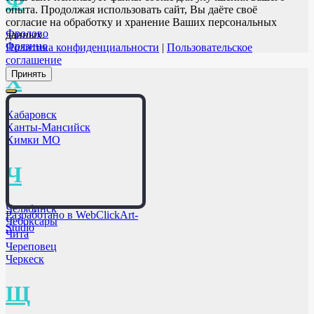
опыта. Продолжая использовать сайт, Вы даёте своё
согласие на обработку и хранение Ваших персональных
Фролово
данных.
Фрязино
Политика конфиденциальности
|
Пользовательское
соглашение
Х
Принять
Хабаровск
Ханты-Мансийск
Химки МО
Ч
Челябинск
Разработано в WebClickArt-
Чебоксары
Studio
Чита
Череповец
Черкеск
Щ