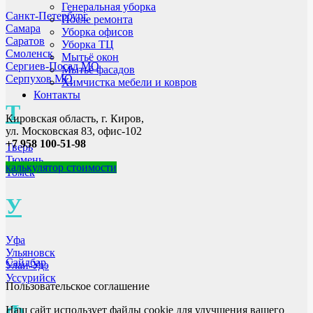
Генеральная уборка
Санкт-Петербург
После ремонта
Самара
Уборка офисов
Саратов
Уборка ТЦ
Смоленск
Мытьё окон
Сергиев-Посад МО
Мытьё фасадов
Серпухов МО
Химчистка мебели и ковров
Контакты
Т
Кировская область, г. Киров,
ул. Московская 83, офис-102
+7 958 100-51-98
Тверь
Тюмень
калькулятор стоимости
Томск
У
Уфа
Ульяновск
Сайдбар
Улан-Удэ
Уссурийск
Пользовательское соглашение
Ф
Наш сайт использует файлы cookie для улучшения вашего