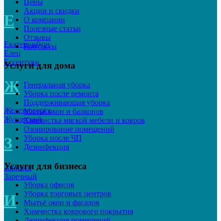
Цены
Акции и скидки
Е
О компании
Полезные статьи
Отзывы
Екатеринбург
Контакты
Елец
Ессентуки
Услуги для дома
Ж
Генеральная уборка
Уборка после ремонта
Поддерживающая уборка
Железногорск
Мытьё окон и балконов
Жуковский
Химчистка мягкой мебели и ковров
Озонирование помещений
Уборка после ЧП
З
Дезинфекция
Услуги для бизнеса
Заринск
Заречный
Уборка офисов
Уборка торговых центров
И
Мытьё окон и фасадов
Химчистка коврового покрытия
Дезинфекция помещений