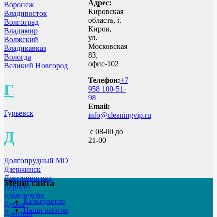
Адрес:
Воронеж
Кировская
Владивосток
область, г.
Волгоград
Киров,
Владимир
ул.
Волжский
Московская
Владикавказ
83,
Вологда
офис-102
Великий Новгород
Телефон:
+7
Г
958 100-51-
98
Email:
Гурьевск
info@cleaningvip.ru
с 08-00 до
Д
21-00
Долгопрудный МО
Дзержинск
Дмитровоград
Меню сайта
Дербент
Домодедово
Калькулятор
Дубна
Наши работы
Донской