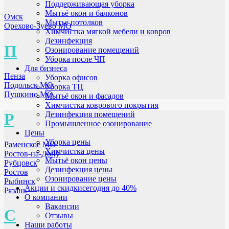
Поддерживающая уборка
Мытьё окон и балконов
Омск
Мытье потолков
Орехово-Зуево МО
Химчистка мягкой мебели и ковров
Дезинфекция
П
Озонирование помещений
Уборка после ЧП
Для бизнеса
Пенза
Уборка офисов
Подольск МО
Уборка ТЦ
Пушкино МО
Мытьё окон и фасадов
Химчистка коврового покрытия
Дезинфекция помещений
Р
Промышленное озонирование
Цены
Уборка цены
Раменское МО
Химчистка цены
Ростов-на-Дону
Мытьё окон цены
Рубцовск
Дезинфекция цены
Ростов
Озонирование цены
Рыбинск
Акции и скидки
сегодня до 40%
Рязань
О компании
Вакансии
С
Отзывы
Наши работы