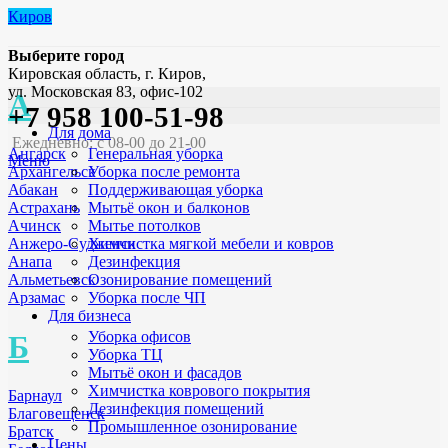
Киров
Выберите город
Кировская область, г. Киров,
ул. Московская 83, офис-102
А
+7 958 100-51-98
Для дома
Ежедневно: с 08-00 до 21-00
Генеральная уборка
Ангарск
Меню
Уборка после ремонта
Архангельск
Поддерживающая уборка
Абакан
Мытьё окон и балконов
Астрахань
Мытье потолков
Ачинск
Химчистка мягкой мебели и ковров
Анжеро-Судженск
Дезинфекция
Анапа
Озонирование помещений
Альметьевск
Уборка после ЧП
Арзамас
Для бизнеса
Уборка офисов
Б
Уборка ТЦ
Мытьё окон и фасадов
Химчистка коврового покрытия
Барнаул
Дезинфекция помещений
Благовещенск
Промышленное озонирование
Братск
Цены