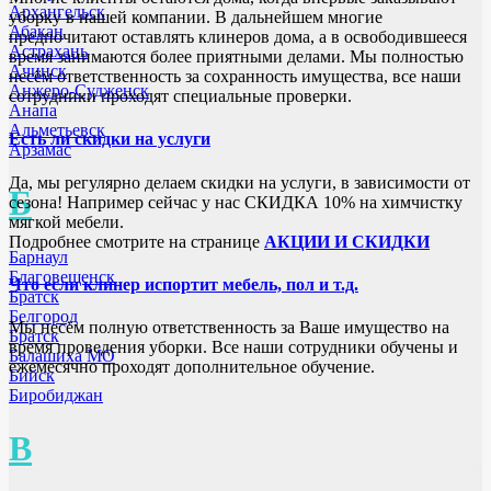
Архангельск
уборку в нашей компании. В дальнейшем многие
Абакан
предпочитают оставлять клинеров дома, а в освободившееся
Астрахань
время занимаются более приятными делами. Мы полностью
Ачинск
несём ответственность за сохранность имущества, все наши
Анжеро-Судженск
сотрудники проходят специальные проверки.
Анапа
Альметьевск
Есть ли скидки на услуги
Арзамас
Да, мы регулярно делаем скидки на услуги, в зависимости от
Б
сезона! Например сейчас у нас СКИДКА 10% на химчистку
мягкой мебели.
Подробнее смотрите на странице
АКЦИИ И СКИДКИ
Барнаул
Благовещенск
Что если клинер испортит мебель, пол и т.д.
Братск
Белгород
Мы несём полную ответственность за Ваше имущество на
Братск
время проведения уборки. Все наши сотрудники обучены и
Балашиха МО
ежемесячно проходят дополнительное обучение.
Бийск
Биробиджан
В