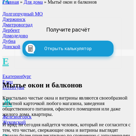
Главная
»
Для дома
»
Мытьё окон и балконов
Долгопрудный МО
Дзержинск
Дмитровоград
Получите расчёт
Дербент
Домодедово
Дубна
Донской
Открыть калькулятор
Е
Екатеринбург
Елец
Мытье окон и балконов
Ессентуки
Кристально чистые окна и витрины являются своеобразной
Ж
визитной карточкой любого магазина, заведения
общественного питания, офисного помещения или даже
жилого дома, квартиры.
Железногорск
Жуковский
И вряд ли сегодня найдется человек, который не согласится с
тем, что чистые, сверкающие окна и витрины выглядят
гораздо более привлекательно по сравнению с запыленными,