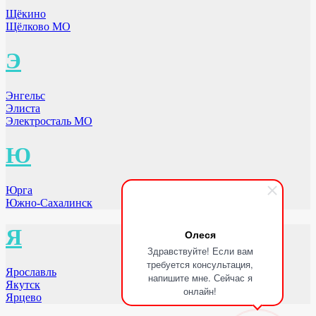
Щёкино
Щёлково МО
Э
Энгельс
Элиста
Электросталь МО
Ю
Юрга
Южно-Сахалинск
Я
Олеся
Здравствуйте! Если вам
требуется консультация,
Ярославль
напишите мне. Сейчас я
Якутск
онлайн!
Ярцево