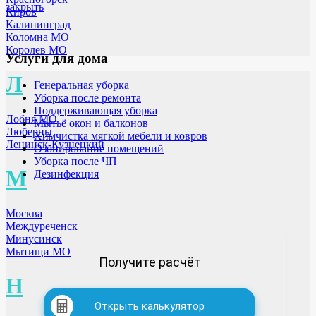
закрыть
Киров
Калининград
Коломна МО
Королев МО
Услуги для дома
Л
Генеральная уборка
Уборка после ремонта
Поддерживающая уборка
Лобня МО
Мытьё окон и балконов
Люберцы
Химчистка мягкой мебели и ковров
Ленинск-Кузнецкий
Озонирование помещений
Уборка после ЧП
М
Дезинфекция
Москва
Междуреченск
Минусинск
Мытищи МО
Получите расчёт
Н
Открыть калькулятор