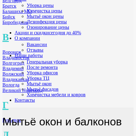
Белгород
Уборка цены
Братск
Химчистка цены
Балашиха МО
Мытьё окон цены
Бийск
Дезинфекция цены
Биробиджан
Озонирование цены
Акции и скидки
сегодня до 40%
В
О компании
Вакансии
Отзывы
Воронеж
Наши работы
Владивосток
Генеральная уборка
Волгоград
После ремонта
Владимир
Уборка офисов
Волжский
Уборка ТЦ
Владикавказ
Мытьё окон
Вологда
Мытьё фасадов
Великий Новгород
Химчистка мебели и ковров
Контакты
Г
Мытьё окон и балконов
Гурьевск
Д