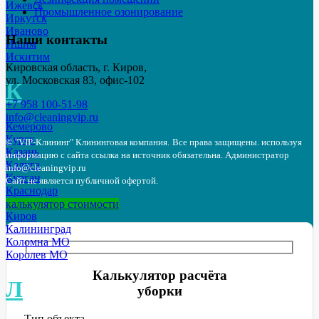
Ижевск
Промышленное озонирование
Иркутск
Иваново
Наши контакты
Ишим
Искитим
Кировская область, г. Киров,
ул. Московская 83, офис-102
К
+7 958 100-51-98
info@cleaningvip.ru
Кемерово
Курск
© "VIP-Клининг" Клининговая компания.
Все права защищены. используя
Казань
информацию с сайта ссылка на источник обязательна.
Администратор
Калуга
info@cleaningvip.ru
Курган
Сайт не является публичной офертой.
Краснодар
Красногорск
калькулятор стоимости
Киров
Калининград
Коломна МО
Королев МО
Калькулятор расчёта
Л
уборки
Тип объекта