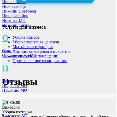
Новосибирск
Новокузнецк
Нижний Новгород
Новороссийск
Ногинск МО
Нижний Тагил
Услуги для бизнеса
О
Уборка офисов
Уборка торговых центров
Мытьё окон и фасадов
Омск
Химчистка коврового покрытия
Орехово-Зуево МО
Дезинфекция помещений
Промышленное озонирование
П
Отзывы
Пенза
Подольск МО
Пушкино МО
Р
Виктория
Уборка коттеджа
Раменское МО
Заказывала на прошлой неделе уборку коттеджа. На уборку