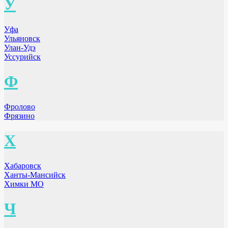
У
Уфа
Ульяновск
Улан-Удэ
Уссурийск
Ф
Фролово
Фрязино
Х
Хабаровск
Ханты-Мансийск
Химки МО
Ч