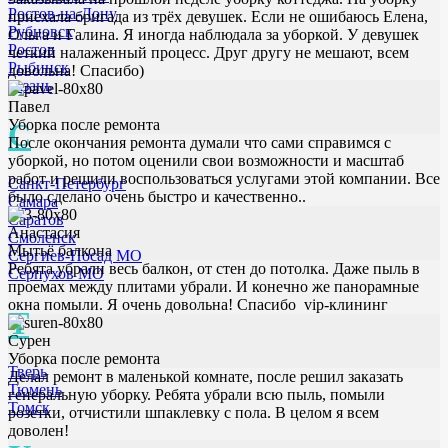
Ростов-на-Дону
приехала бригада из трёх девушек. Если не ошибаюсь Елена,
Рубцовск
Ольга и Галина. Я иногда наблюдала за уборкой. У девушек
Ростов
четкий налаженный процесс. Друг другу не мешают, всем
Рыбинск
довольна! Спасибо)
Рязань
Павел
Уборка после ремонта
С
После окончания ремонта думали что сами справимся с
уборкой, но потом оценили свои возможности и масштаб
работ и решили воспользоваться услугами этой компании. Все
Санкт-Петербург
было сделано очень быстро и качественно..
Самара
Саратов
Анастасия
Смоленск
Мытьё балкона
Сергиев-Посад МО
Ребята убрали весь балкон, от стен до потолка. Даже пыль в
Серпухов МО
проемах между плитами убрали. И конечно же панорамные
окна помыли. Я очень довольна! Спасибо vip-клининг
Т
Сурен
Уборка после ремонта
Тверь
Делал ремонт в маленькой комнате, после решил заказать
Тюмень
генеральную уборку. Ребята убрали всю пыль, помыли
Томск
розетки, отчистили шпаклевку с пола. В целом я всем
доволен!