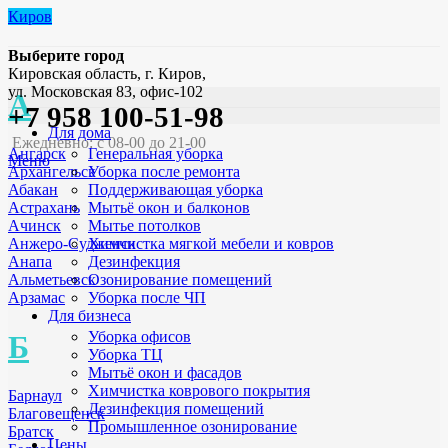
Киров
Выберите город
Кировская область, г. Киров,
ул. Московская 83, офис-102
А
+7 958 100-51-98
Для дома
Ежедневно: с 08-00 до 21-00
Генеральная уборка
Ангарск
Меню
Уборка после ремонта
Архангельск
Поддерживающая уборка
Абакан
Мытьё окон и балконов
Астрахань
Мытье потолков
Ачинск
Химчистка мягкой мебели и ковров
Анжеро-Судженск
Дезинфекция
Анапа
Озонирование помещений
Альметьевск
Уборка после ЧП
Арзамас
Для бизнеса
Уборка офисов
Б
Уборка ТЦ
Мытьё окон и фасадов
Химчистка коврового покрытия
Барнаул
Дезинфекция помещений
Благовещенск
Промышленное озонирование
Братск
Цены