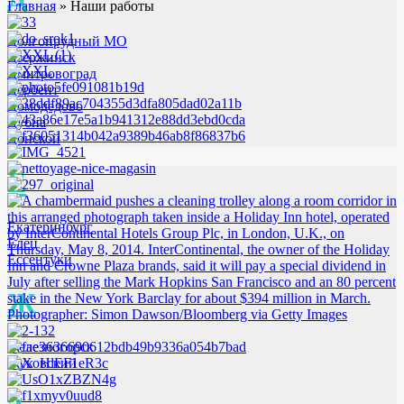
Главная
»
Наши работы
Долгопрудный МО
Дзержинск
Дмитровоград
Дербент
Домодедово
Дубна
Донской
Е
Екатеринбург
Елец
Ессентуки
Ж
Железногорск
Жуковский