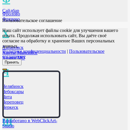
Сайдбар
Фролово
Фрязино
Пользовательское соглашение
Наш сайт использует файлы cookie для улучшения вашего
Х
опыта. Продолжая использовать сайт, Вы даёте своё
согласие на обработку и хранение Ваших персональных
данных.
Хабаровск
Политика конфиденциальности
|
Пользовательское
Ханты-Мансийск
соглашение
Химки МО
Принять
Ч
Челябинск
Чебоксары
Чита
Череповец
Черкеск
Щ
Разработано в WebClickArt-
Studio