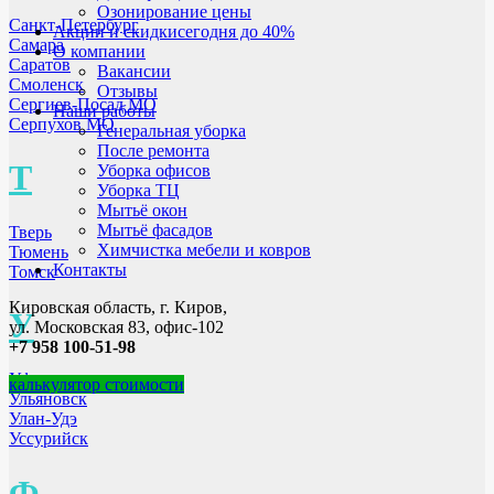
Озонирование цены
Санкт-Петербург
Акции и скидки
сегодня до 40%
Самара
О компании
Саратов
Вакансии
Смоленск
Отзывы
Сергиев-Посад МО
Наши работы
Серпухов МО
Генеральная уборка
После ремонта
Т
Уборка офисов
Уборка ТЦ
Мытьё окон
Мытьё фасадов
Тверь
Химчистка мебели и ковров
Тюмень
Контакты
Томск
Кировская область, г. Киров,
У
ул. Московская 83, офис-102
+7 958 100-51-98
Уфа
калькулятор стоимости
Ульяновск
Улан-Удэ
Уссурийск
Ф