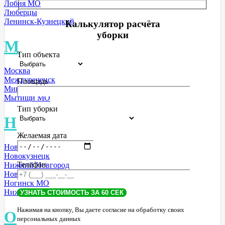
Лобня МО
Люберцы
Ленинск-Кузнецкий
Калькулятор расчёта
уборки
М
Тип объекта
Москва
Междуреченск
Площадь
Минусинск
Мытищи МО
Тип уборки
Н
Желаемая дата
Новосибирск
Новокузнецк
Телефон
Нижний Новгород
Новороссийск
Ногинск МО
Нижний Тагил
Нажимая на кнопку, Вы даете согласие на обработку своих
О
персональных данных