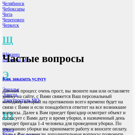
Челябинск
Чебоксары
Чита
Череповец
Черкеск
Щ
Щёкино
Частые вопросы
Щёлково МО
Э
Как заказать услугу
Энгельс
Данный процесс очень прост, вы звоните нам или оставляете
Элиста
заявку на сайте, с Вами свяжется Ваш персональный
Электросталь МО
менеджер который на протяжении всего времени будет на
связи с Вами и если понадобится ответит на все возникшие
Ю
вопросы. Далее к Вам приедет бригадир осмотрит объект и
согласует с Вами дату и время уборки, в назначенный день
приедет бригада 1-4 человека для проведения уборки. По
окончанию уборки вы принимаете работу и вносите оплату.
Юрга
Если у Вас возникли дополнительные вопросы позвоните