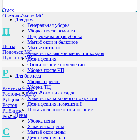
Омск
Орехово-Зуево МО
Для дома
Генеральная уборка
П
Уборка после ремонта
Поддерживающая уборка
Мытьё окон и балконов
Пенза
Мытье потолков
Подольск МО
Химчистка мягкой мебели и ковров
Пушкино МО
Дезинфекция
Озонирование помещений
Р
Уборка после ЧП
Для бизнеса
Уборка офисов
Уборка ТЦ
Раменское МО
Мытьё окон и фасадов
Ростов-на-Дону
Химчистка коврового покрытия
Рубцовск
Дезинфекция помещений
Ростов
Промышленное озонирование
Рыбинск
Цены
Рязань
Уборка цены
Химчистка цены
С
Мытьё окон цены
Дезинфекция цены