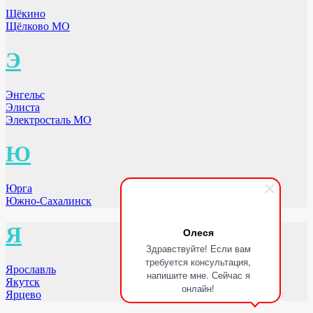
Щёкино
Щёлково МО
Э
Энгельс
Элиста
Электросталь МО
Ю
Юрга
Южно-Сахалинск
Я
Олеся
Здравствуйте! Если вам
требуется консультация,
Ярославль
напишите мне. Сейчас я
Якутск
онлайн!
Ярцево