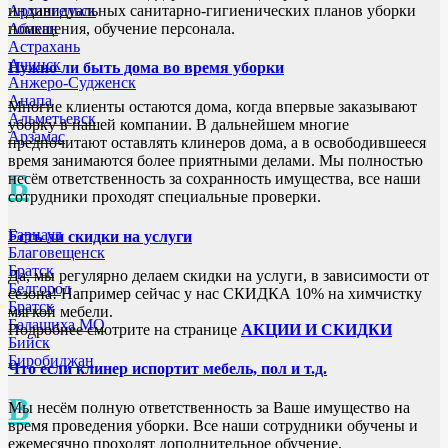
Архангельск
индивидуальных санитарно-гигиенических планов уборки
Абакан
помещения, обучение персонала.
Астрахань
Ачинск
Нужно ли быть дома во время уборки
Анжеро-Судженск
Анапа
Многие клиенты остаются дома, когда впервые заказывают
Альметьевск
уборку в нашей компании. В дальнейшем многие
Арзамас
предпочитают оставлять клинеров дома, а в освободившееся
время занимаются более приятными делами. Мы полностью
Б
несём ответственность за сохранность имущества, все наши
сотрудники проходят специальные проверки.
Барнаул
Есть ли скидки на услуги
Благовещенск
Братск
Да, мы регулярно делаем скидки на услуги, в зависимости от
Белгород
сезона! Например сейчас у нас СКИДКА 10% на химчистку
Братск
мягкой мебели.
Балашиха МО
Подробнее смотрите на странице
АКЦИИ И СКИДКИ
Бийск
Биробиджан
Что если клинер испортит мебель, пол и т.д.
В
Мы несём полную ответственность за Ваше имущество на
время проведения уборки. Все наши сотрудники обучены и
ежемесячно проходят дополнительное обучение.