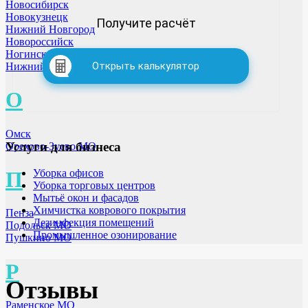
Новосибирск
Новокузнецк
Получите расчёт
Нижний Новгород
Новороссийск
Ногинск МО
Открыть калькулятор
Нижний Тагил
О
Омск
Услуги для бизнеса
Орехово-Зуево МО
П
Уборка офисов
Уборка торговых центров
Мытьё окон и фасадов
Химчистка коврового покрытия
Пенза
Дезинфекция помещений
Подольск МО
Промышленное озонирование
Пушкино МО
Р
Отзывы
Раменское МО