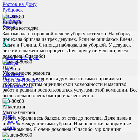
Ростов-на-Дону
Рубцовск
Ростов
Рыбинск
Виктория
Рязань
Уборка коттеджа
Заказывала на прошлой неделе уборку коттеджа. На уборку
С
приехала бригада из трёх девушек. Если не ошибаюсь Елена,
Ольга и Галина. Я иногда наблюдала за уборкой. У девушек
четкий налаженный процесс. Друг другу не мешают, всем
довольна! Спасибо)
Санкт-Петербург
Самара
Павел
Саратов
Уборка после ремонта
Смоленск
После окончания ремонта думали что сами справимся с
Сергиев-Посад МО
уборкой, но потом оценили свои возможности и масштаб
Серпухов МО
работ и решили воспользоваться услугами этой компании. Все
было сделано очень быстро и качественно..
Т
Анастасия
Мытьё балкона
Тверь
Ребята убрали весь балкон, от стен до потолка. Даже пыль в
Тюмень
проемах между плитами убрали. И конечно же панорамные
Томск
окна помыли. Я очень довольна! Спасибо vip-клининг