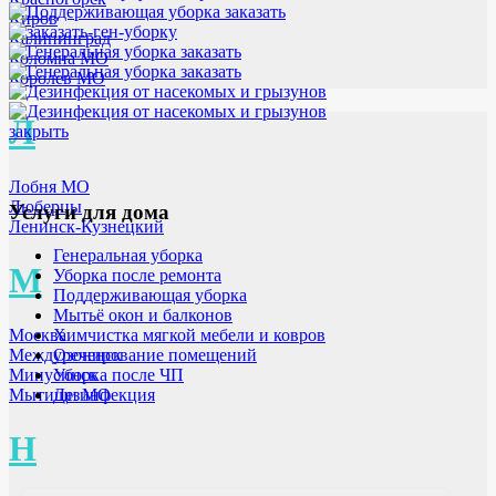
Киров
Калининград
Коломна МО
Королев МО
Л
закрыть
Лобня МО
Люберцы
Услуги для дома
Ленинск-Кузнецкий
Генеральная уборка
М
Уборка после ремонта
Поддерживающая уборка
Мытьё окон и балконов
Химчистка мягкой мебели и ковров
Москва
Озонирование помещений
Междуреченск
Уборка после ЧП
Минусинск
Дезинфекция
Мытищи МО
Н