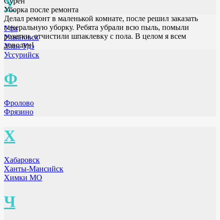
У
Сурен
Уборка после ремонта
Делал ремонт в маленькой комнате, после решил заказать
генеральную уборку. Ребята убрали всю пыль, помыли
Уфа
розетки, отчистили шпаклевку с пола. В целом я всем
Ульяновск
доволен!
Улан-Удэ
Уссурийск
Ф
Фролово
Фрязино
Х
Хабаровск
Ханты-Мансийск
Химки МО
Ч