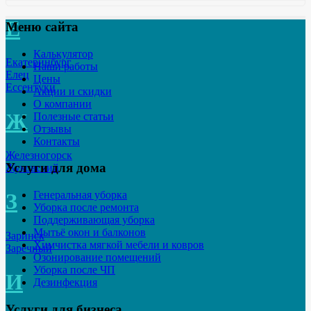
Е
Меню сайта
Калькулятор
Екатеринбург
Наши работы
Елец
Цены
Ессентуки
Акции и скидки
О компании
Ж
Полезные статьи
Отзывы
Контакты
Железногорск
Услуги для дома
Жуковский
Генеральная уборка
З
Уборка после ремонта
Поддерживающая уборка
Мытьё окон и балконов
Заринск
Химчистка мягкой мебели и ковров
Заречный
Озонирование помещений
Уборка после ЧП
И
Дезинфекция
Услуги для бизнеса