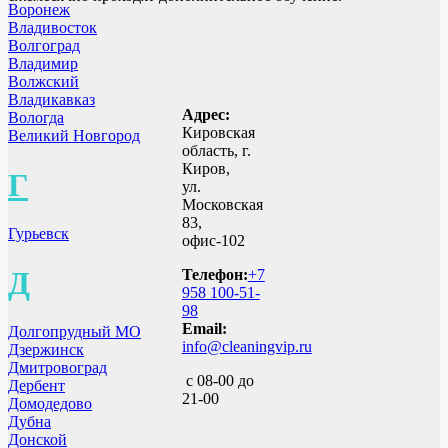
Воронеж
Владивосток
Волгоград
Владимир
Волжский
Владикавказ
Адрес:
Вологда
Кировская
Великий Новгород
область, г.
Киров,
Г
ул.
Московская
83,
Гурьевск
офис-102
Д
Телефон:
+7
958 100-51-
98
Email:
Долгопрудный МО
info@cleaningvip.ru
Дзержинск
Дмитровоград
с 08-00 до
Дербент
21-00
Домодедово
Дубна
Донской