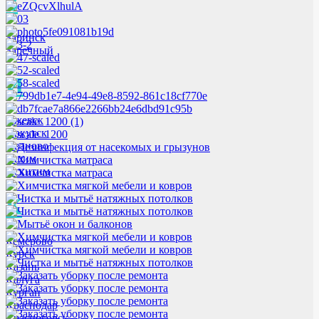
З
Заринск
Заречный
И
Ижевск
Иркутск
Иваново
Ишим
Искитим
К
Кемерово
Курск
Казань
Калуга
Курган
Краснодар
Красногорск