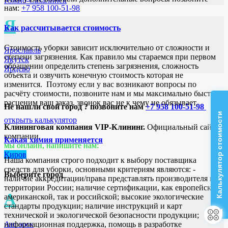
Южно-Сахалинск
нам:
+7 958 100-51-98
Я
Как рассчитывается стоимость
Стоимость уборки зависит исключительно от сложности и
Ярославль
степени загрязнения. Как правило мы стараемся при первом
Якутск
обращении определить степень загрязнения, сложность
Ярцево
объекта и озвучить конечную стоимость которая не
изменится. Поэтому если у вас возникают вопросы по
расчёту стоимости, позвоните нам и мы максимально быстро
расценим ваш заказ, звонок вас не к чему не обязывает.
Не нашли свой город ? позвоните нам
+7 958 100-51-98
Калькулятор стоимости
открыть калькулятор
Клининговая компания VIP-Клининг.
Официальный сайт
компании.
Какая химия применяется
мы онлайн, напишите нам:
Киров
Наша компания строго подходит к выбору поставщика
средств для уборки, основными критериям являются: -
Выберите город
наличие аккредитации/права представлять производителя на
территории России; наличие сертификации, как европейской/
А
американской, так и российской; высокие экологические
стандарты продукции; наличие инструкций и карт
технической и экологической безопасности продукции;
Ангарск
информационная поддержка, помощь в разработке