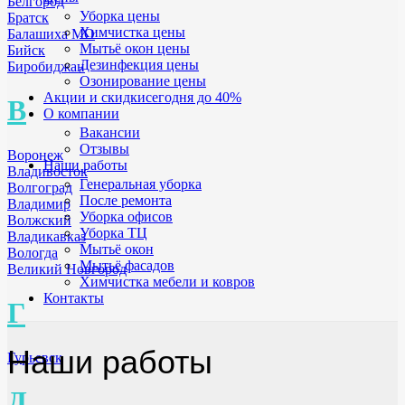
Белгород
Уборка цены
Братск
Химчистка цены
Балашиха МО
Мытьё окон цены
Бийск
Дезинфекция цены
Биробиджан
Озонирование цены
Акции и скидки
сегодня до 40%
В
О компании
Вакансии
Отзывы
Воронеж
Наши работы
Владивосток
Генеральная уборка
Волгоград
После ремонта
Владимир
Уборка офисов
Волжский
Уборка ТЦ
Владикавказ
Мытьё окон
Вологда
Мытьё фасадов
Великий Новгород
Химчистка мебели и ковров
Контакты
Г
Наши работы
Гурьевск
Д