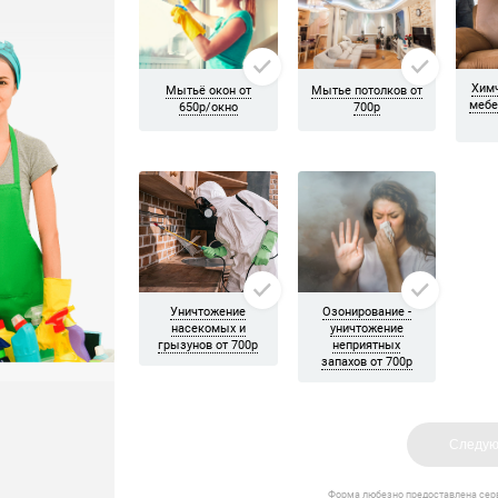
альную уборку. Ребята убрали всю пыль, помыли розетки, отчист