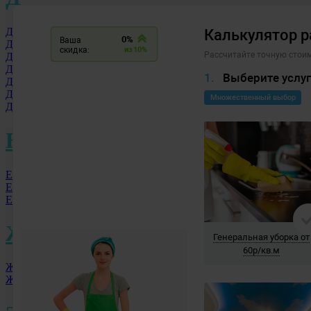
Долгопрудный МО
Дзержинск
Дмитровоград
Дербент
Домодедово
Дубна
Донской
Е
Екатеринбург
Елец
Ессентуки
Ж
Железногорск
Жуковский