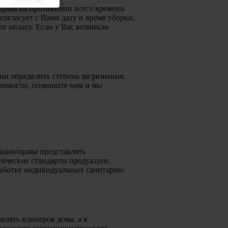
торый на протяжении всего времени
согласует с Вами дату и время уборки,
е оплату. Если у Вас возникли
и определить степень загрязнения,
тоимости, позвоните нам и мы
ации/права представлять
гические стандарты продукции;
работке индивидуальных санитарно-
лять клинеров дома, а в