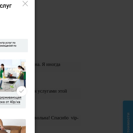
на, Ольга и Галина. Я иногда
и воспользоваться услугами этой
мыли. Я очень довольна! Спасибо vip-