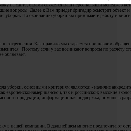
аявку на сайте, с Вами свяжется Ваш персональный менеджер ко
икшие вопросы. Далее к Вам приедет бригадир осмотрит объект и 
ния уборки. По окончанию уборки вы принимаете работу и вносит
ени загрязнения. Как правило мы стараемся при первом обращени
изменится. Поэтому если у вас возникают вопросы по расчёту с
не обязывает.
для уборки, основными критериям являются: - наличие аккредит
как европейской/американской, так и российской; высокие эколо
опасности продукции; информационная поддержка, помощь в раз
.
рку в нашей компании. В дальнейшем многие предпочитают остав