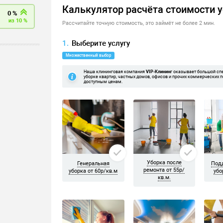
уборку приехала бригада из трёх девушек. Если не ошибаюсь Еле
Друг другу не мешают, всем довольна! Спасибо)
й, но потом оценили свои возможности и масштаб работ и решил
проемах между плитами убрали. И конечно же панорамные окна по