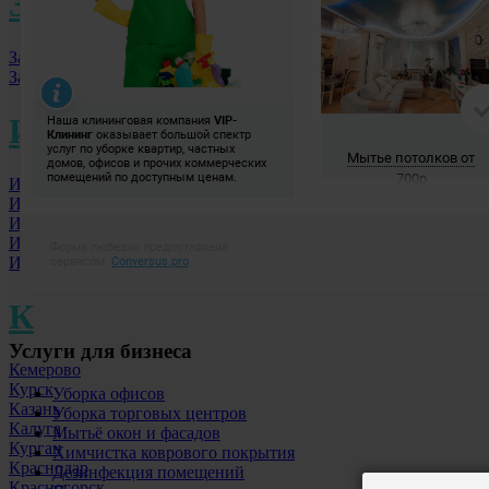
З
Заринск
Заречный
И
Ижевск
Иркутск
Иваново
Ишим
Искитим
К
Услуги для бизнеса
Кемерово
Курск
Уборка офисов
Казань
Уборка торговых центров
Калуга
Мытьё окон и фасадов
Курган
Химчистка коврового покрытия
Краснодар
Дезинфекция помещений
Красногорск