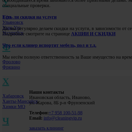
У
освободившееся время занимаются более приятными делами. Мы
специальные проверки.
Есть ли скидки на услуги
Уфа
Ульяновск
Улан-Удэ
Да, мы регулярно делаем скидки на услуги, в зависимости от
Уссурийск
Подробнее смотрите на странице
АКЦИИ И СКИДКИ
Ф
Что если клинер испортит мебель, пол и т.д.
Мы несём полную ответственность за Ваше имущество на врем
Фролово
Фрязино
Х
Наши контакты
Хабаровск
Ивановская область, Иваново,
Ханты-Мансийск
ул. Жарова, 8Б р-н Фрунзенский
Химки МО
Телефон:
+7 958 100-51-98
Email:
info@cleaningvip.ru
Ч
заказать клининг