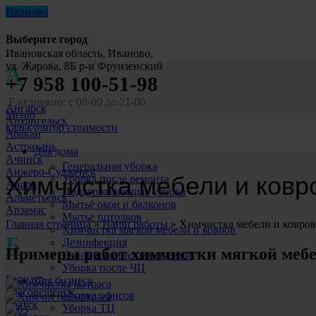
Иваново
Выберите город
Ивановская область, Иваново,
ул. Жарова, 8Б р-н Фрунзенский
А
+7 958 100-51-98
Ежедневно: с 08-00 до 21-00
Ангарск
Меню
Архангельск
калькулятор стоимости
Абакан
Астрахань
Для дома
Ачинск
Генеральная уборка
Анжеро-Судженск
Химчистка мебели и ковр
Уборка после ремонта
Анапа
Поддерживающая уборка
Альметьевск
Мытьё окон и балконов
Арзамас
Мытье потолков
Главная страница
»
Наши работы
»
Химчистка мебели и ковров
Химчистка мягкой мебели и ковров
Б
Дезинфекция
Примеры работ химчистки мягкой мебе
Озонирование помещений
Уборка после ЧП
Барнаул
Для бизнеса
Благовещенск
Уборка офисов
Братск
Уборка ТЦ