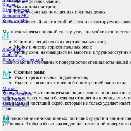
Мойке фасадов здания;
Киров
Магазинных витрин;
Калининград
Окон в офисных помещениях и жилых домах.
Коломна МО
Королев МО
Мы имеем богатый опыт в этой области и гарантируем высокое
Мы представляем широкий спектр услуг по мойке окон и стекл
Л
Клининг специфических вертикальных окон;
Мойку и чистку горизонтальных окон;
Лобня МО
Мойку окон, находящихся на высоте и в труднодоступных
Люберцы
Ленинск-Кузнецкий
Помимо мойки стеклянных поверхностей специалисты нашей 
М
Оконные рамы;
Удалят грязь и пыль с подоконников;
Удалят загрязнения с внешней и внутренней части окна.
Москва
В своей работе мы используем моющие средства и ополаскива
Междуреченск
работы при максимально бережном отношении к очищаемым по
Минусинск
специальный чистящий скраб, который не только удаляет налет
Мытищи МО
срок.
Н
Использование инновационных чистящих средств и клининговой
установки. Чтобы избегать разводов на стеклянной поверхнос