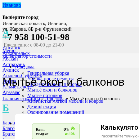
Иваново
Выберите город
Ивановская область, Иваново,
ул. Жарова, 8Б р-н Фрунзенский
А
+7 958 100-51-98
Ежедневно: с 08-00 до 21-00
Ангарск
Меню
Архангельск
калькулятор стоимости
Абакан
Астрахань
Для дома
Ачинск
Генеральная уборка
Анжеро-Судженск
Мытьё окон и балконов
Уборка после ремонта
Анапа
Поддерживающая уборка
Альметьевск
Мытьё окон и балконов
Арзамас
Мытье потолков
Главная страница
»
Для дома
»
Мытьё окон и балконов
Химчистка мягкой мебели и ковров
Б
Дезинфекция
Озонирование помещений
Уборка после ЧП
Барнаул
Для бизнеса
Благовещенск
Уборка офисов
Братск
Уборка ТЦ