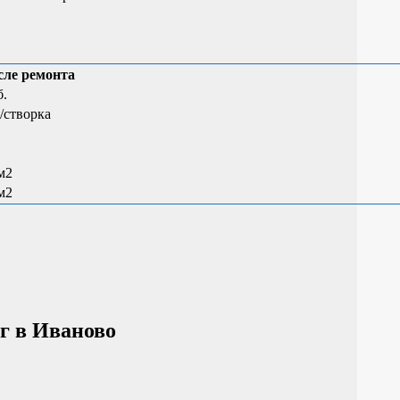
сле ремонта
б.
./створка
/м2
/м2
уг
в Иваново