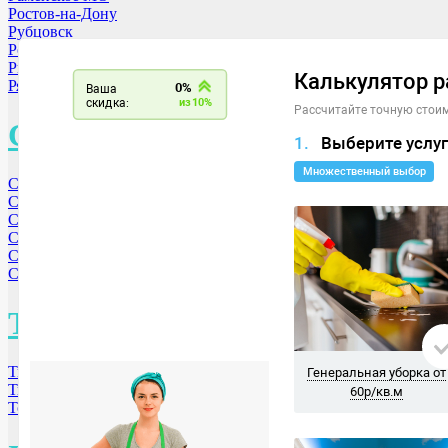
Ростов-на-Дону
Рубцовск
Ростов
Рыбинск
Рязань
С
Санкт-Петербург
Самара
Саратов
Смоленск
Сергиев-Посад МО
Серпухов МО
Т
Тверь
Тюмень
Томск