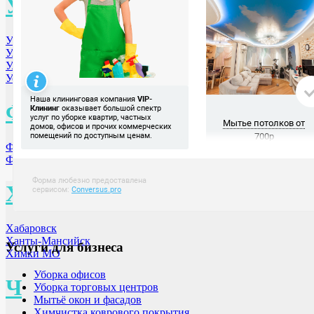
У
Уфа
Ульяновск
Улан-Удэ
Уссурийск
Ф
Фролово
Фрязино
Х
Хабаровск
Ханты-Мансийск
Услуги для бизнеса
Химки МО
Уборка офисов
Ч
Уборка торговых центров
Мытьё окон и фасадов
Химчистка коврового покрытия