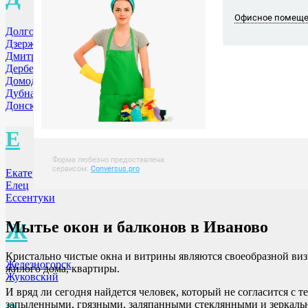
Долгопрудный МО
Дзержинск
Дмитровоград
Дербент
Домодедово
Дубна
Донской
Е
Екатеринбург
Елец
Ессентуки
Мытье окон и балконов
в Иваново
Ж
Кристально чистые окна и витрины являются своеобразной виз
Железногорск
жилого дома, квартиры.
Жуковский
И вряд ли сегодня найдется человек, который не согласится с 
запыленными, грязными, заляпанными стеклянными и зеркаль