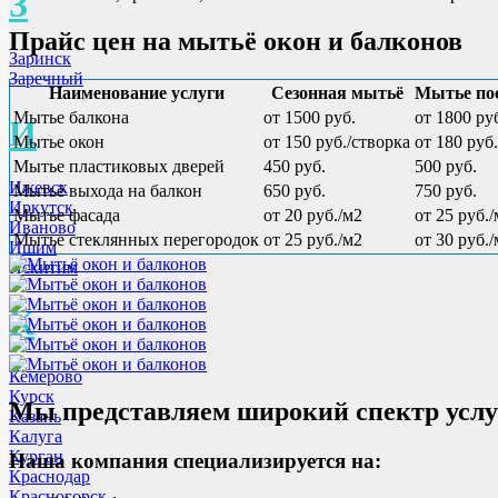
З
Прайс цен на мытьё окон и балконов
Заринск
Заречный
Наименование услуги
Сезонная мытьё
Мытье по
Мытье балкона
от 1500 руб.
от 1800 ру
И
Мытье окон
от 150 руб./створка
от 180 руб
Мытье пластиковых дверей
450 руб.
500 руб.
Ижевск
Мытьё выхода на балкон
650 руб.
750 руб.
Иркутск
Мытье фасада
от 20 руб./м2
от 25 руб.
Иваново
Мытье стеклянных перегородок
от 25 руб./м2
от 30 руб.
Ишим
Искитим
К
Кемерово
Курск
Мы представляем широкий спектр усл
Казань
Калуга
Курган
Наша компания специализируется на:
Краснодар
Красногорск