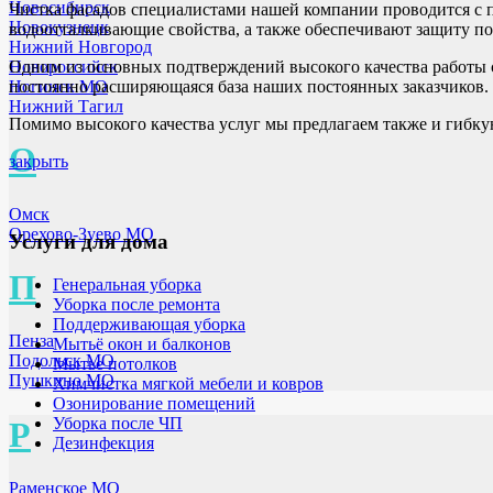
Новосибирск
Чистка фасадов специалистами нашей компании проводится с
Новокузнецк
водоотталкивающие свойства, а также обеспечивают защиту по
Нижний Новгород
Новороссийск
Одним из основных подтверждений высокого качества работы
Ногинск МО
постоянно расширяющаяся база наших постоянных заказчиков.
Нижний Тагил
Помимо высокого качества услуг мы предлагаем также и гибку
О
закрыть
Омск
Орехово-Зуево МО
Услуги для дома
П
Генеральная уборка
Уборка после ремонта
Поддерживающая уборка
Пенза
Мытьё окон и балконов
Подольск МО
Мытье потолков
Пушкино МО
Химчистка мягкой мебели и ковров
Озонирование помещений
Уборка после ЧП
Р
Дезинфекция
Раменское МО