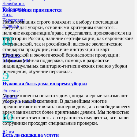
Челябинск
Чебоксары
Какая химия применяется
Чита
Череповец
Наша компания строго подходит к выбору поставщика
Черкеск
средств для уборки, основными критериям являются: -
наличие аккредитации/права представлять производителя на
Щ
территории России; наличие сертификации, как европейской/
американской, так и российской; высокие экологические
стандарты продукции; наличие инструкций и карт
технической и экологической безопасности продукции;
Щёкино
информационная поддержка, помощь в разработке
Щёлково МО
индивидуальных санитарно-гигиенических планов уборки
помещения, обучение персонала.
Э
Нужно ли быть дома во время уборки
Энгельс
Многие клиенты остаются дома, когда впервые заказывают
Элиста
уборку в нашей компании. В дальнейшем многие
Электросталь МО
предпочитают оставлять клинеров дома, а в освободившееся
время занимаются более приятными делами. Мы полностью
Ю
несём ответственность за сохранность имущества, все наши
сотрудники проходят специальные проверки.
Юрга
Есть ли скидки на услуги