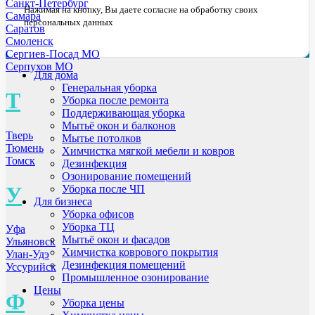
Санкт-Петербург
Нажимая на кнопку, Вы даете согласие на обработку своих
Самара
персональных данных
Саратов
Смоленск
Сергиев-Посад МО
Серпухов МО
Для дома
Генеральная уборка
Т
Уборка после ремонта
Поддерживающая уборка
Мытьё окон и балконов
Тверь
Мытье потолков
Тюмень
Химчистка мягкой мебели и ковров
Томск
Дезинфекция
Озонирование помещений
У
Уборка после ЧП
Для бизнеса
Уборка офисов
Уборка ТЦ
Уфа
Мытьё окон и фасадов
Ульяновск
Химчистка коврового покрытия
Улан-Удэ
Дезинфекция помещений
Уссурийск
Промышленное озонирование
Цены
Ф
Уборка цены