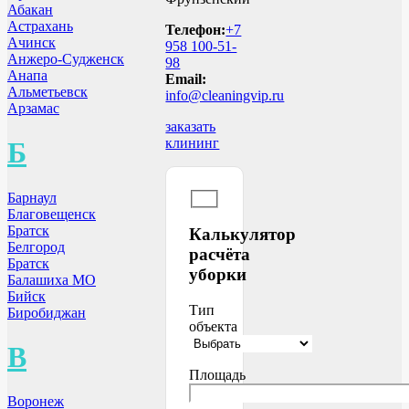
Абакан
Астрахань
Телефон:
+7
Ачинск
958 100-51-
Анжеро-Судженск
98
Анапа
Email:
Альметьевск
info@cleaningvip.ru
Арзамас
заказать
клининг
Б
Барнаул
Благовещенск
Братск
Калькулятор
Белгород
расчёта
Братск
уборки
Балашиха МО
Бийск
Тип
Биробиджан
объекта
В
Площадь
Воронеж