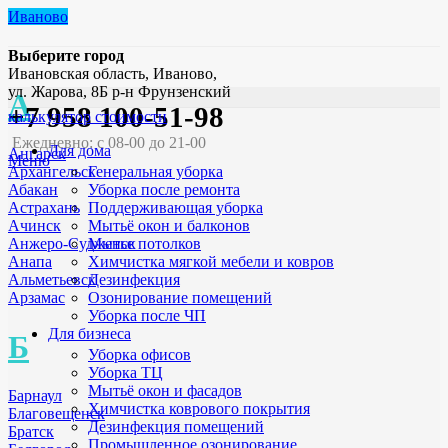
Иваново
Выберите город
Ивановская область, Иваново,
ул. Жарова, 8Б р-н Фрунзенский
А
+7 958 100-51-98
калькулятор стоимости
Ежедневно: с 08-00 до 21-00
Для дома
Ангарск
Меню
Генеральная уборка
Архангельск
Уборка после ремонта
Абакан
Поддерживающая уборка
Астрахань
Мытьё окон и балконов
Ачинск
Мытье потолков
Анжеро-Судженск
Химчистка мягкой мебели и ковров
Анапа
Дезинфекция
Альметьевск
Озонирование помещений
Арзамас
Уборка после ЧП
Для бизнеса
Б
Уборка офисов
Уборка ТЦ
Мытьё окон и фасадов
Барнаул
Химчистка коврового покрытия
Благовещенск
Дезинфекция помещений
Братск
Промышленное озонирование