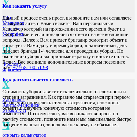
У
Как заказать услугу
Уфа
Данный процесс очень прост, вы звоните нам или оставляете
Ульяновск
заявку на сайте, с Вами свяжется Ваш персональный
Улан-Удэ
менеджер который на протяжении всего времени будет на
Уссурийск
связи с Вами и если понадобится ответит на все возникшие
вопросы. Далее к Вам приедет бригадир осмотрит объект и
согласует с Вами дату и время уборки, в назначенный день
Ф
приедет бригада 1-4 человека для проведения уборки. По
окончанию уборки вы принимаете работу и вносите оплату.
Если у Вас возникли дополнительные вопросы позвоните
Фролово
нам:
+7 958 100-51-98
Фрязино
Как рассчитывается стоимость
Х
Стоимость уборки зависит исключительно от сложности и
степени загрязнения. Как правило мы стараемся при первом
Хабаровск
обращении определить степень загрязнения, сложность
Ханты-Мансийск
объекта и озвучить конечную стоимость которая не
Химки МО
изменится. Поэтому если у вас возникают вопросы по
расчёту стоимости, позвоните нам и мы максимально быстро
Ч
расценим ваш заказ, звонок вас не к чему не обязывает.
открыть калькулятор