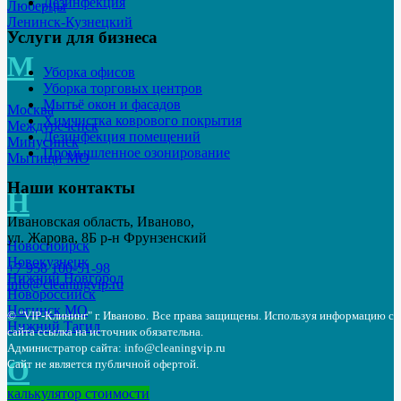
Дезинфекция
Люберцы
Ленинск-Кузнецкий
Услуги для бизнеса
М
Уборка офисов
Уборка торговых центров
Мытьё окон и фасадов
Москва
Химчистка коврового покрытия
Междуреченск
Дезинфекция помещений
Минусинск
Промышленное озонирование
Мытищи МО
Наши контакты
Н
Ивановская область, Иваново,
ул. Жарова, 8Б р-н Фрунзенский
Новосибирск
Новокузнецк
+7 958 100-51-98
Нижний Новгород
info@cleaningvip.ru
Новороссийск
Ногинск МО
© "VIP-Клининг" г. Иваново.
Все права защищены. Используя информацию с
Нижний Тагил
сайта ссылка на источник обязательна.
Администратор сайта: info@cleaningvip.ru
О
Сайт не является публичной офертой.
калькулятор стоимости