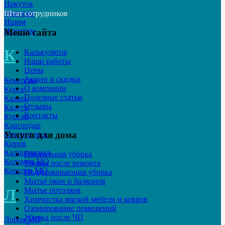
Иркутск
Иваново
Штат сотрудников
Ишим
Искитим
Меню сайта
К
Калькулятор
Наши работы
Цены
Акции и скидки
Кемерово
О компании
Курск
Полезные статьи
Казань
Отзывы
Калуга
Контакты
Курган
Краснодар
Услуги для дома
Красногорск
Киров
Калининград
Генеральная уборка
Коломна МО
Уборка после ремонта
Королев МО
Поддерживающая уборка
Мытьё окон и балконов
Л
Мытье потолков
Химчистка мягкой мебели и ковров
Озонирование помещений
Уборка после ЧП
Лобня МО