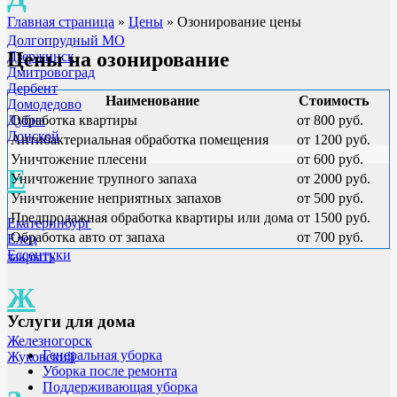
Главная страница
»
Цены
»
Озонирование цены
Долгопрудный МО
Цены на озонирование
Дзержинск
Дмитровоград
Дербент
Наименование
Стоимость
Домодедово
Дубна
Обработка квартиры
от 800 руб.
Донской
Антибактериальная обработка помещения
от 1200 руб.
Уничтожение плесени
от 600 руб.
Е
Уничтожение трупного запаха
от 2000 руб.
Уничтожение неприятных запахов
от 500 руб.
Предпродажная обработка квартиры или дома
от 1500 руб.
Екатеринбург
Обработка авто от запаха
от 700 руб.
Елец
Ессентуки
закрыть
Ж
Услуги для дома
Железногорск
Генеральная уборка
Жуковский
Уборка после ремонта
Поддерживающая уборка