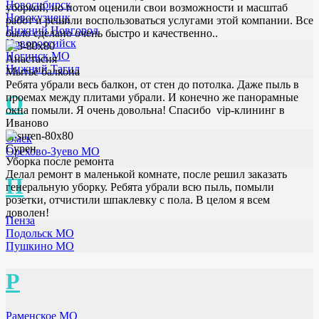
Новосибирск
уборкой, но потом оценили свои возможности и масштаб
Новокузнецк
работ и решили воспользоваться услугами этой компании. Все
Нижний Новгород
было сделано очень быстро и качественно..
Новороссийск
Ногинск МО
Анастасия
Нижний Тагил
Мытьё балкона
Ребята убрали весь балкон, от стен до потолка. Даже пыль в
О
проемах между плитами убрали. И конечно же панорамные
окна помыли. Я очень довольна! Спасибо vip-клининг в
Иваново
Омск
Сурен
Орехово-Зуево МО
Уборка после ремонта
Делал ремонт в маленькой комнате, после решил заказать
П
генеральную уборку. Ребята убрали всю пыль, помыли
розетки, отчистили шпаклевку с пола. В целом я всем
доволен!
Пенза
Подольск МО
Пушкино МО
Р
Раменское МО