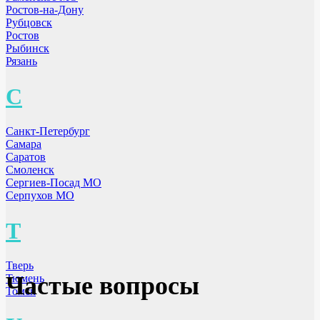
Ростов-на-Дону
Рубцовск
Ростов
Рыбинск
Рязань
С
Санкт-Петербург
Самара
Саратов
Смоленск
Сергиев-Посад МО
Серпухов МО
Т
Тверь
Частые вопросы
Тюмень
Томск