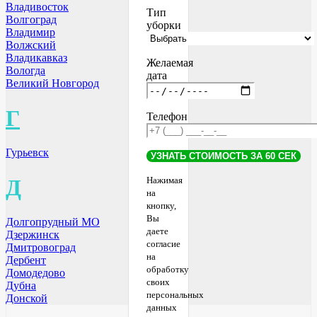
Владивосток
Тип
Волгоград
уборки
Владимир
Волжский
Владикавказ
Желаемая
Вологда
дата
Великий Новгород
Г
Телефон
Гурьевск
Д
Нажимая
на
кнопку,
Вы
Долгопрудный МО
даете
Дзержинск
согласие
Дмитровоград
на
Дербент
обработку
Домодедово
своих
Дубна
персональных
Донской
данных