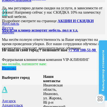
Южно-Сахалинск
Да, мы регулярно делаем скидки на услуги, в зависимости от
Я
сезона! Например сейчас у нас СКИДКА 10% на химчистку
мягкой мебели.
Подробнее смотрите на странице
АКЦИИ И СКИДКИ
Ярославль
Якутск
Что если клинер испортит мебель, пол и т.д.
Ярцево
Мы несём полную ответственность за Ваше имущество на
время проведения уборки. Все наши сотрудники обучены и
ежемесячно проходят дополнительное обучение.
Не нашли свой город ? позвоните нам
+7 958 100-51-98
Калькулятор стоимости
Федеральная клининговая компания VIP-КЛИНИНГ
мы онлайн, напишите нам:
Иваново
Наши
Выберите город
контакты
Ивановская
А
область,
Иваново,
ул. Жарова,
Ангарск
8Б р-н
Архангельск
Фрунзенский