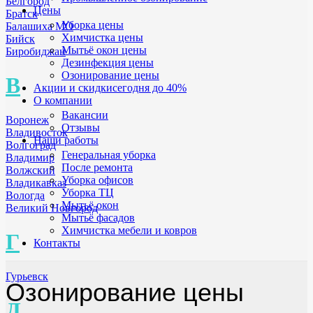
Белгород
Цены
Братск
Уборка цены
Балашиха МО
Химчистка цены
Бийск
Мытьё окон цены
Биробиджан
Дезинфекция цены
Озонирование цены
В
Акции и скидки
сегодня до 40%
О компании
Вакансии
Воронеж
Отзывы
Владивосток
Наши работы
Волгоград
Генеральная уборка
Владимир
После ремонта
Волжский
Уборка офисов
Владикавказ
Уборка ТЦ
Вологда
Мытьё окон
Великий Новгород
Мытьё фасадов
Химчистка мебели и ковров
Г
Контакты
Гурьевск
Озонирование цены
Д