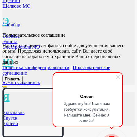
Щёкино
Щёлково МО
Э
Сайдбар
Пользовательское соглашение
Энгельс
Элиста
Наш сайт использует файлы cookie для улучшения вашего
Электросталь МО
опыта. Продолжая использовать сайт, Вы даёте своё
согласие на обработку и хранение Ваших персональных
Ю
данных.
Политика конфиденциальности
|
Пользовательское
соглашение
Юрга
Принять
Южно-Сахалинск
Я
Олеся
Здравствуйте! Если вам
требуется консультация,
Ярославль
напишите мне. Сейчас я
Якутск
онлайн!
Ярцево