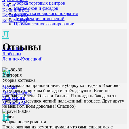
Уборка торговых центров
Киров
Мытьё окон и фасадов
Калининград
Химчистка коврового покрытия
Коломна МО
Дезинфекция помещений
Королев МО
Промышленное озонирование
Л
Отзывы
Лобня МО
Люберцы
Ленинск-Кузнецкий
М
Виктория
Уборка коттеджа
Заказывала на прошлой неделе уборку коттеджа в Иваново.
Москва
На уборку приехала бригада из трёх девушек. Если не
Междуреченск
ошибаюсь Елена, Ольга и Галина. Я иногда наблюдала за
Минусинск
уборкой. У девушек четкий налаженный процесс. Друг другу
Мытищи МО
не мешают, всем довольна! Спасибо)
Н
Павел
Уборка после ремонта
После окончания ремонта думали что сами справимся с