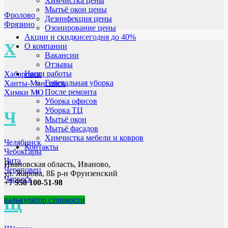
Химчистка цены
Мытьё окон цены
Фролово
Дезинфекция цены
Фрязино
Озонирование цены
Акции и скидки
сегодня до 40%
Х
О компании
Вакансии
Отзывы
Наши работы
Хабаровск
Генеральная уборка
Ханты-Мансийск
После ремонта
Химки МО
Уборка офисов
Уборка ТЦ
Ч
Мытьё окон
Мытьё фасадов
Химчистка мебели и ковров
Челябинск
Контакты
Чебоксары
Чита
Ивановская область, Иваново,
Череповец
ул. Жарова, 8Б р-н Фрунзенский
Черкеск
+7 958 100-51-98
Щ
калькулятор стоимости