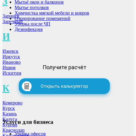
З
Мытьё окон и балконов
Мытье потолков
Химчистка мягкой мебели и ковров
Заринск
Озонирование помещений
Заречный
Уборка после ЧП
Дезинфекция
И
Ижевск
Иркутск
Иваново
Получите расчёт
Ишим
Искитим
К
Открыть калькулятор
Кемерово
Курск
Казань
Калуга
Услуги для бизнеса
Курган
Краснодар
Уборка офисов
Красногорск