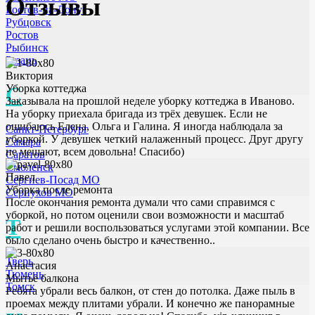
Отзывы
Ростов-на-Дону
Рубцовск
Ростов
Рыбинск
Рязань
Виктория
С
Уборка коттеджа
Заказывала на прошлой неделе уборку коттеджа в Иваново.
На уборку приехала бригада из трёх девушек. Если не
ошибаюсь Елена, Ольга и Галина. Я иногда наблюдала за
Санкт-Петербург
уборкой. У девушек четкий налаженный процесс. Друг другу
Самара
не мешают, всем довольна! Спасибо)
Саратов
Смоленск
Павел
Сергиев-Посад МО
Уборка после ремонта
Серпухов МО
После окончания ремонта думали что сами справимся с
уборкой, но потом оценили свои возможности и масштаб
Т
работ и решили воспользоваться услугами этой компании. Все
было сделано очень быстро и качественно..
Тверь
Анастасия
Тюмень
Мытьё балкона
Томск
Ребята убрали весь балкон, от стен до потолка. Даже пыль в
проемах между плитами убрали. И конечно же панорамные