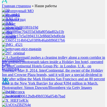
Главная страница
»
Наши работы
Долгопрудный МО
Дзержинск
Дмитровоград
Дербент
Домодедово
Дубна
Донской
Е
Екатеринбург
Елец
Ессентуки
Ж
Железногорск
Жуковский