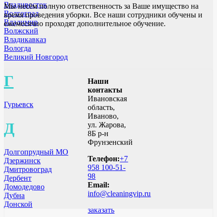
Владивосток
Мы несём полную ответственность за Ваше имущество на
Волгоград
время проведения уборки. Все наши сотрудники обучены и
Владимир
ежемесячно проходят дополнительное обучение.
Волжский
Владикавказ
Вологда
Великий Новгород
Г
Наши
контакты
Ивановская
Гурьевск
область,
Иваново,
Д
ул. Жарова,
8Б р-н
Фрунзенский
Долгопрудный МО
Телефон:
+7
Дзержинск
958 100-51-
Дмитровоград
98
Дербент
Email:
Домодедово
info@cleaningvip.ru
Дубна
Донской
заказать