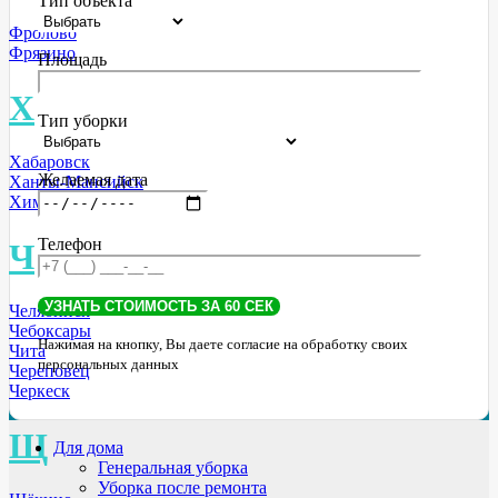
Тип объекта
Фролово
Фрязино
Площадь
Х
Тип уборки
Хабаровск
Желаемая дата
Ханты-Мансийск
Химки МО
Телефон
Ч
Челябинск
Чебоксары
Нажимая на кнопку, Вы даете согласие на обработку своих
Чита
персональных данных
Череповец
Черкеск
Щ
Для дома
Генеральная уборка
Уборка после ремонта