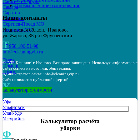
Санкт-Петербург
Промышленное озонирование
Самара
Саратов
Наши контакты
Смоленск
Сергиев-Посад МО
Серпухов МО
Ивановская область, Иваново,
ул. Жарова, 8Б р-н Фрунзенский
Т
+7 958 100-51-98
info@cleaningvip.ru
Тверь
© "VIP-Клининг" г. Иваново.
Все права защищены. Используя информацию с
Тюмень
сайта ссылка на источник обязательна.
Томск
Администратор сайта: info@cleaningvip.ru
Сайт не является публичной офертой.
У
калькулятор стоимости
Уфа
Ульяновск
Улан-Удэ
Уссурийск
Калькулятор расчёта
уборки
Ф