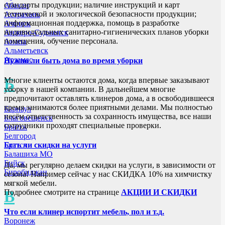
стандарты продукции; наличие инструкций и карт
Абакан
технической и экологической безопасности продукции;
Астрахань
информационная поддержка, помощь в разработке
Ачинск
индивидуальных санитарно-гигиенических планов уборки
Анжеро-Судженск
помещения, обучение персонала.
Анапа
Альметьевск
Арзамас
Нужно ли быть дома во время уборки
Б
Многие клиенты остаются дома, когда впервые заказывают
уборку в нашей компании. В дальнейшем многие
предпочитают оставлять клинеров дома, а в освободившееся
время занимаются более приятными делами. Мы полностью
Барнаул
несём ответственность за сохранность имущества, все наши
Благовещенск
сотрудники проходят специальные проверки.
Братск
Белгород
Братск
Есть ли скидки на услуги
Балашиха МО
Бийск
Да, мы регулярно делаем скидки на услуги, в зависимости от
Биробиджан
сезона! Например сейчас у нас СКИДКА 10% на химчистку
мягкой мебели.
В
Подробнее смотрите на странице
АКЦИИ И СКИДКИ
Что если клинер испортит мебель, пол и т.д.
Воронеж