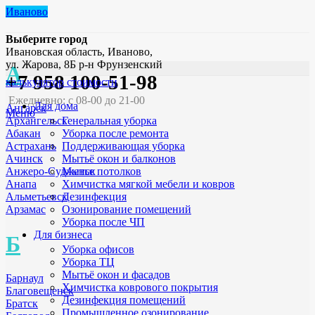
Иваново
Выберите город
Ивановская область, Иваново,
ул. Жарова, 8Б р-н Фрунзенский
А
+7 958 100-51-98
калькулятор стоимости
Ежедневно: с 08-00 до 21-00
Для дома
Ангарск
Меню
Генеральная уборка
Архангельск
Уборка после ремонта
Абакан
Поддерживающая уборка
Астрахань
Мытьё окон и балконов
Ачинск
Мытье потолков
Анжеро-Судженск
Химчистка мягкой мебели и ковров
Анапа
Дезинфекция
Альметьевск
Озонирование помещений
Арзамас
Уборка после ЧП
Для бизнеса
Б
Уборка офисов
Уборка ТЦ
Мытьё окон и фасадов
Барнаул
Химчистка коврового покрытия
Благовещенск
Дезинфекция помещений
Братск
Промышленное озонирование