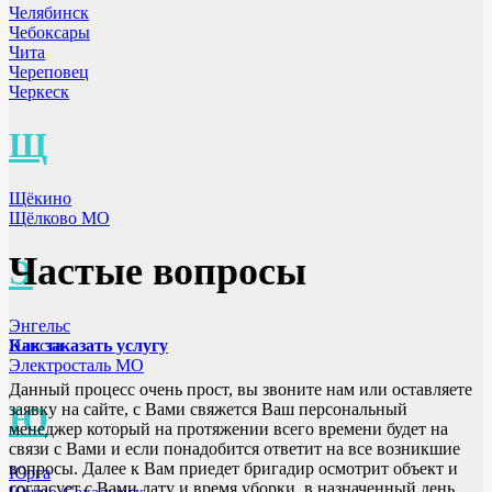
Челябинск
Чебоксары
Чита
Череповец
Черкеск
Щ
Щёкино
Щёлково МО
Частые вопросы
Э
Энгельс
Элиста
Как заказать услугу
Электросталь МО
Данный процесс очень прост, вы звоните нам или оставляете
заявку на сайте, с Вами свяжется Ваш персональный
Ю
менеджер который на протяжении всего времени будет на
связи с Вами и если понадобится ответит на все возникшие
вопросы. Далее к Вам приедет бригадир осмотрит объект и
Юрга
согласует с Вами дату и время уборки, в назначенный день