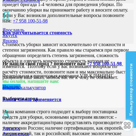
Южно-Сахалинск
приедет бригада 1-4 человека для проведения уборки. По
окончанию уборки вы принимаете работу и вносите оплату.
Я
Если у Вас возникли дополнительные вопросы позвоните
нам:
+7 958 100-51-98
Ярославль
Как рассчитывается стоимость
Якутск
Ярцево
Стоимость уборки зависит исключительно от сложности и
степени загрязнения. Как правило мы стараемся при первом
обращении определить степень загрязнения, сложность
объекта и озвучить конечную стоимость которая не
Не нашли свой город ? позвоните нам
+7 958 100-51-98
Калькулятор стоимости
изменится. Поэтому если у вас возникают вопросы по
расчёту стоимости, позвоните нам и мы максимально быстро
Федеральная клининговая компания VIP-КЛИНИНГ
расценим ваш заказ, звонок вас не к чему не обязывает.
мы онлайн, напишите нам:
Иваново
открыть калькулятор
Выберите город
Какая химия применяется
А
Наша компания строго подходит к выбору поставщика
средств для уборки, основными критериям являются: -
наличие аккредитации/права представлять производителя на
территории России; наличие сертификации, как европейской/
Ангарск
американской, так и российской; высокие экологические
Архангельск