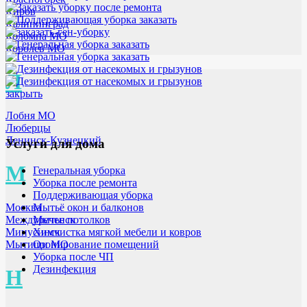
Киров
Калининград
Коломна МО
Королев МО
Л
закрыть
Лобня МО
Люберцы
Ленинск-Кузнецкий
Услуги для дома
М
Генеральная уборка
Уборка после ремонта
Поддерживающая уборка
Мытьё окон и балконов
Москва
Мытье потолков
Междуреченск
Химчистка мягкой мебели и ковров
Минусинск
Озонирование помещений
Мытищи МО
Уборка после ЧП
Дезинфекция
Н