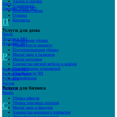
Акции и скидки
Омск
О компании
Орехово-Зуево МО
Полезные статьи
Отзывы
П
Контакты
Услуги для дома
Пенза
Подольск МО
Генеральная уборка
Пушкино МО
Уборка после ремонта
Поддерживающая уборка
Р
Мытьё окон и балконов
Мытье потолков
Химчистка мягкой мебели и ковров
Озонирование помещений
Раменское МО
Уборка после ЧП
Ростов-на-Дону
Дезинфекция
Рубцовск
Ростов
Услуги для бизнеса
Рыбинск
Рязань
Уборка офисов
Уборка торговых центров
С
Мытьё окон и фасадов
Химчистка коврового покрытия
Дезинфекция помещений