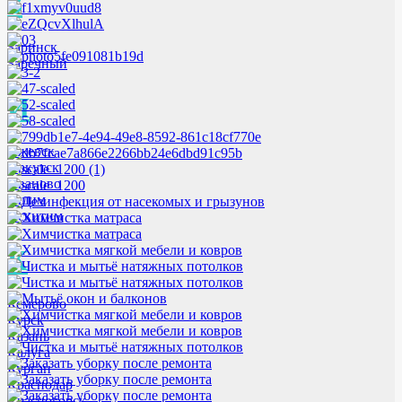
З
Заринск
Заречный
И
Ижевск
Иркутск
Иваново
Ишим
Искитим
К
Кемерово
Курск
Казань
Калуга
Курган
Краснодар
Красногорск