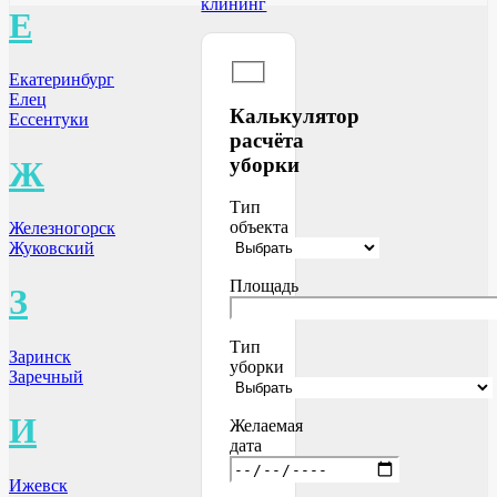
клининг
Е
Екатеринбург
Елец
Калькулятор
Ессентуки
расчёта
уборки
Ж
Тип
объекта
Железногорск
Жуковский
Площадь
З
Тип
Заринск
уборки
Заречный
И
Желаемая
дата
Ижевск