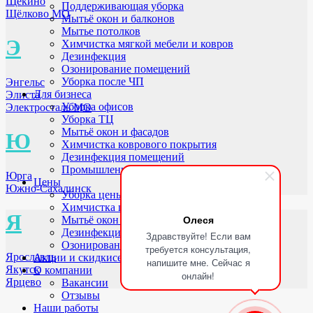
Щёкино
Поддерживающая уборка
Щёлково МО
Мытьё окон и балконов
Мытье потолков
Э
Химчистка мягкой мебели и ковров
Дезинфекция
Озонирование помещений
Уборка после ЧП
Энгельс
Для бизнеса
Элиста
Уборка офисов
Электросталь МО
Уборка ТЦ
Мытьё окон и фасадов
Ю
Химчистка коврового покрытия
Дезинфекция помещений
Промышленное озонирование
Юрга
Цены
Южно-Сахалинск
Уборка цены
Химчистка цены
Я
Олеся
Мытьё окон цены
Дезинфекция цены
Здравствуйте! Если вам
Озонирование цены
требуется консультация,
Ярославль
Акции и скидки
сегодня до 40%
напишите мне. Сейчас я
Якутск
О компании
онлайн!
Ярцево
Вакансии
Отзывы
Наши работы