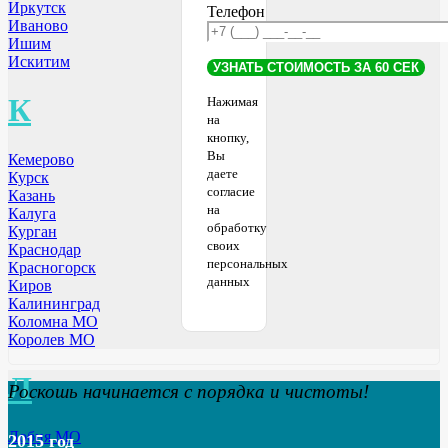
Иркутск
Телефон
Иваново
Ишим
Искитим
К
Нажимая
на
кнопку,
Вы
Кемерово
даете
Курск
согласие
Казань
на
Калуга
обработку
Курган
своих
Краснодар
персональных
Красногорск
данных
Киров
Калининград
Коломна МО
Королев МО
Л
Роскошь начинается с порядка и чистоты!
Лобня МО
2015 год