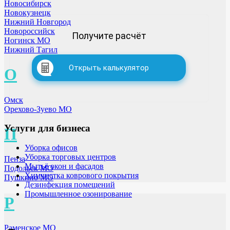
Новосибирск
Новокузнецк
Нижний Новгород
Новороссийск
Получите расчёт
Ногинск МО
Нижний Тагил
Открыть калькулятор
О
Омск
Орехово-Зуево МО
Услуги для бизнеса
П
Уборка офисов
Уборка торговых центров
Пенза
Мытьё окон и фасадов
Подольск МО
Химчистка коврового покрытия
Пушкино МО
Дезинфекция помещений
Промышленное озонирование
Р
Раменское МО