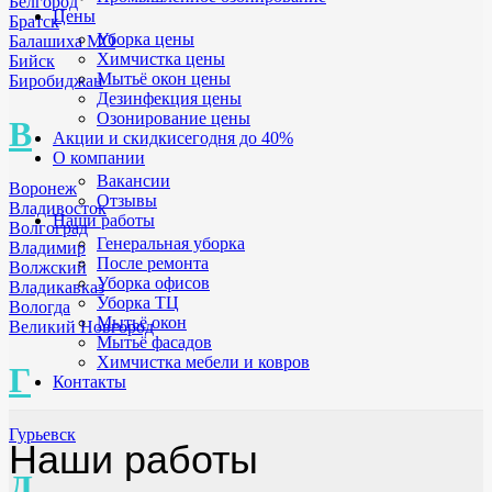
Белгород
Цены
Братск
Уборка цены
Балашиха МО
Химчистка цены
Бийск
Мытьё окон цены
Биробиджан
Дезинфекция цены
Озонирование цены
В
Акции и скидки
сегодня до 40%
О компании
Вакансии
Воронеж
Отзывы
Владивосток
Наши работы
Волгоград
Генеральная уборка
Владимир
После ремонта
Волжский
Уборка офисов
Владикавказ
Уборка ТЦ
Вологда
Мытьё окон
Великий Новгород
Мытьё фасадов
Химчистка мебели и ковров
Г
Контакты
Гурьевск
Наши работы
Д