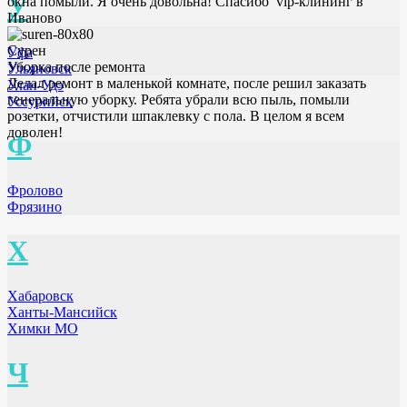
У
окна помыли. Я очень довольна! Спасибо vip-клининг в
Иваново
Сурен
Уфа
Уборка после ремонта
Ульяновск
Делал ремонт в маленькой комнате, после решил заказать
Улан-Удэ
генеральную уборку. Ребята убрали всю пыль, помыли
Уссурийск
розетки, отчистили шпаклевку с пола. В целом я всем
доволен!
Ф
Фролово
Фрязино
Х
Хабаровск
Ханты-Мансийск
Химки МО
Ч