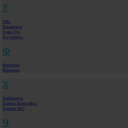
У
Уфа
Ульяновск
Улан-Удэ
Уссурийск
Ф
Фролово
Фрязино
Х
Хабаровск
Ханты-Мансийск
Химки МО
Ч