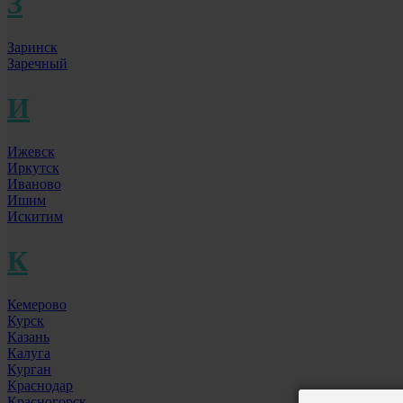
З
Заринск
Заречный
И
Ижевск
Иркутск
Иваново
Ишим
Искитим
К
Кемерово
Курск
Казань
Калуга
Курган
Краснодар
Красногорск