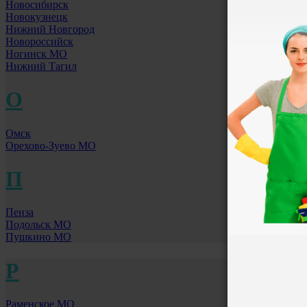
Новосибирск
Новокузнецк
Нижний Новгород
Новороссийск
Ногинск МО
Нижний Тагил
О
Омск
Орехово-Зуево МО
П
Пенза
Подольск МО
Пушкино МО
Р
Раменское МО