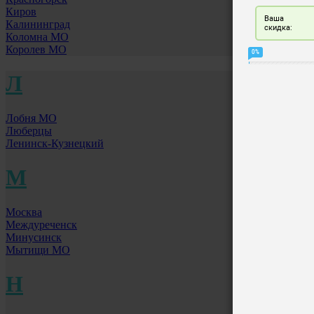
Киров
Калининград
Коломна МО
Королев МО
Л
Лобня МО
Люберцы
Ленинск-Кузнецкий
М
Москва
Междуреченск
Минусинск
Мытищи МО
Н