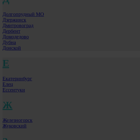
Долгопрудный МО
Дзержинск
Дмитровоград
Дербент
Домодедово
Дубна
Донской
Е
Екатеринбург
Елец
Ессентуки
Ж
Железногорск
Жуковский