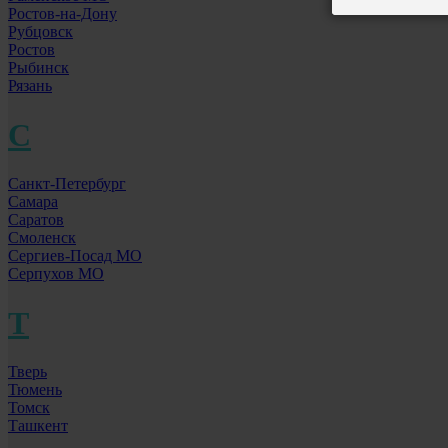
Ростов-на-Дону
Рубцовск
Ростов
Рыбинск
Рязань
С
Санкт-Петербург
Самара
Саратов
Смоленск
Сергиев-Посад МО
Серпухов МО
Т
Тверь
Тюмень
Томск
Ташкент