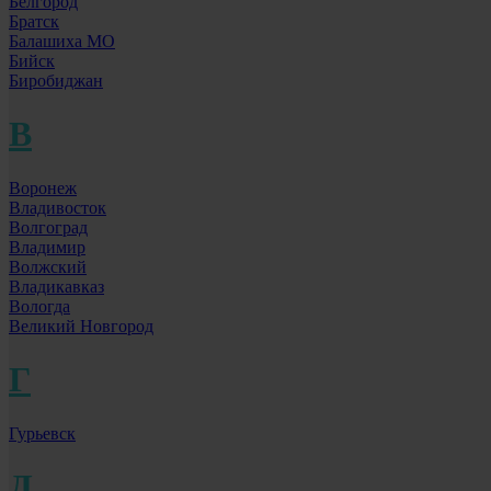
Белгород
Братск
Балашиха МО
Бийск
Биробиджан
В
Воронеж
Владивосток
Волгоград
Владимир
Волжский
Владикавказ
Вологда
Великий Новгород
Г
Гурьевск
Д