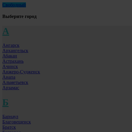
Свободный
Выберите город
А
Ангарск
Архангельск
Абакан
Астрахань
Ачинск
Анжеро-Судженск
Анапа
Альметьевск
Арзамас
Б
Барнаул
Благовещенск
Братск