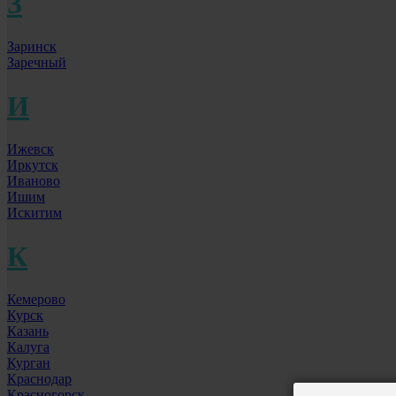
З
Заринск
Заречный
И
Ижевск
Иркутск
Иваново
Ишим
Искитим
К
Кемерово
Курск
Казань
Калуга
Курган
Краснодар
Красногорск