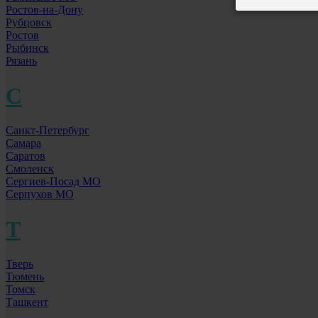
Ростов-на-Дону
Рубцовск
Ростов
Рыбинск
Рязань
С
Санкт-Петербург
Самара
Саратов
Смоленск
Сергиев-Посад МО
Серпухов МО
Т
Тверь
Тюмень
Томск
Ташкент