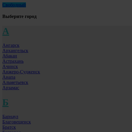
Свободный
Выберите город
А
Ангарск
Архангельск
Абакан
Астрахань
Ачинск
Анжеро-Судженск
Анапа
Альметьевск
Арзамас
Б
Барнаул
Благовещенск
Братск