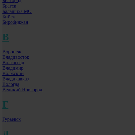
Белгород
Братск
Балашиха МО
Бийск
Биробиджан
В
Воронеж
Владивосток
Волгоград
Владимир
Волжский
Владикавказ
Вологда
Великий Новгород
Г
Гурьевск
Д