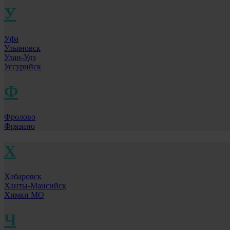
У
Уфа
Ульяновск
Улан-Удэ
Уссурийск
Ф
Фролово
Фрязино
Х
Хабаровск
Ханты-Мансийск
Химки МО
Ч