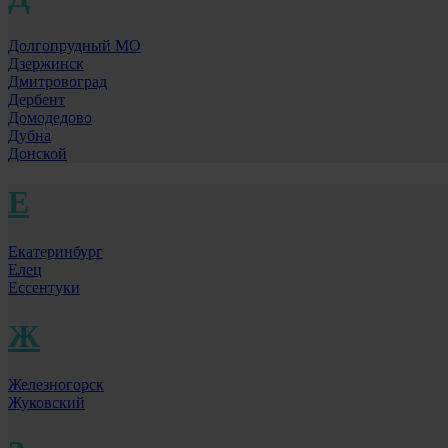
Долгопрудный МО
Дзержинск
Дмитровоград
Дербент
Домодедово
Дубна
Донской
Е
Екатеринбург
Елец
Ессентуки
Ж
Железногорск
Жуковский