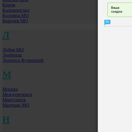
Киров
Калининград
Коломна МО
Королев МО
Л
Лобня МО
Люберцы
Ленинск-Кузнецкий
М
Москва
Междуреченск
Минусинск
Мытищи МО
Н