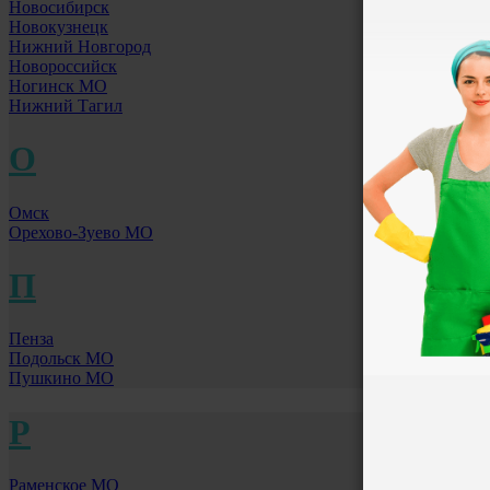
Новосибирск
Новокузнецк
Нижний Новгород
Новороссийск
Ногинск МО
Нижний Тагил
О
Омск
Орехово-Зуево МО
П
Пенза
Подольск МО
Пушкино МО
Р
Раменское МО