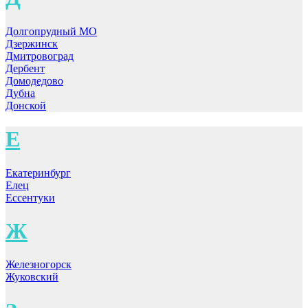
Долгопрудный МО
Дзержинск
Дмитровоград
Дербент
Домодедово
Дубна
Донской
Е
Екатеринбург
Елец
Ессентуки
Ж
Железногорск
Жуковский