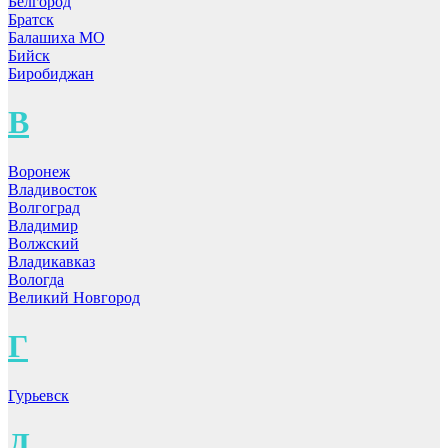
Белгород
Братск
Балашиха МО
Бийск
Биробиджан
В
Воронеж
Владивосток
Волгоград
Владимир
Волжский
Владикавказ
Вологда
Великий Новгород
Г
Гурьевск
Д