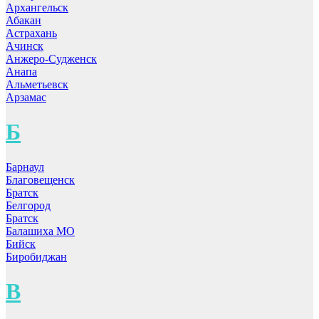
Архангельск
Абакан
Астрахань
Ачинск
Анжеро-Судженск
Анапа
Альметьевск
Арзамас
Б
Барнаул
Благовещенск
Братск
Белгород
Братск
Балашиха МО
Бийск
Биробиджан
В