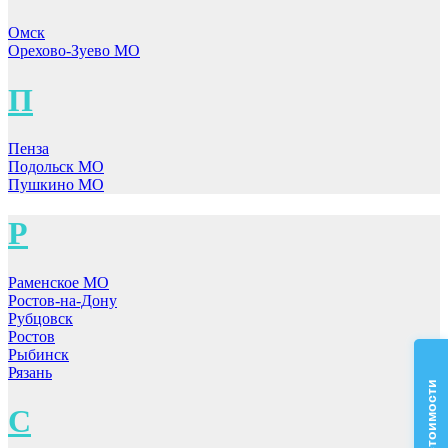
Омск
Орехово-Зуево МО
П
Пенза
Подольск МО
Пушкино МО
Р
Раменское МО
Ростов-на-Дону
Рубцовск
Ростов
Рыбинск
Рязань
С