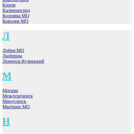
Киров
Калининград
Коломна МО
Королев МО
Л
Лобня МО
Люберцы
Ленинск-Кузнецкий
М
Москва
Междуреченск
Минусинск
Мытищи МО
Н