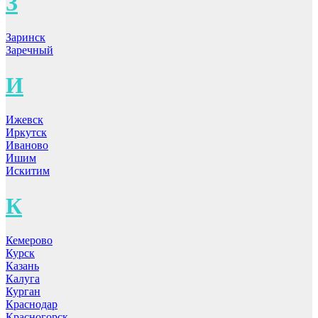
З
Заринск
Заречный
И
Ижевск
Иркутск
Иваново
Ишим
Искитим
К
Кемерово
Курск
Казань
Калуга
Курган
Краснодар
Красногорск