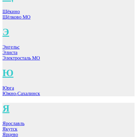
Щёкино
Щёлково МО
Э
Энгельс
Элиста
Электросталь МО
Ю
Юрга
Южно-Сахалинск
Я
Ярославль
Якутск
Ярцево