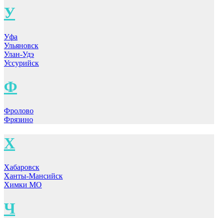
У
Уфа
Ульяновск
Улан-Удэ
Уссурийск
Ф
Фролово
Фрязино
Х
Хабаровск
Ханты-Мансийск
Химки МО
Ч