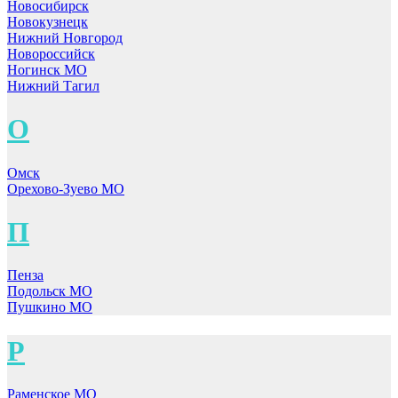
Новосибирск
Новокузнецк
Нижний Новгород
Новороссийск
Ногинск МО
Нижний Тагил
О
Омск
Орехово-Зуево МО
П
Пенза
Подольск МО
Пушкино МО
Р
Раменское МО