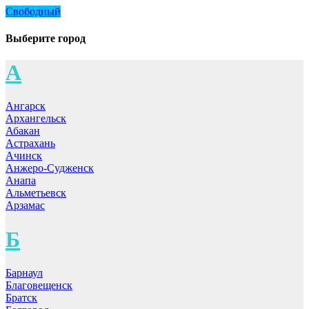
Свободный
Выберите город
А
Ангарск
Архангельск
Абакан
Астрахань
Ачинск
Анжеро-Судженск
Анапа
Альметьевск
Арзамас
Б
Барнаул
Благовещенск
Братск