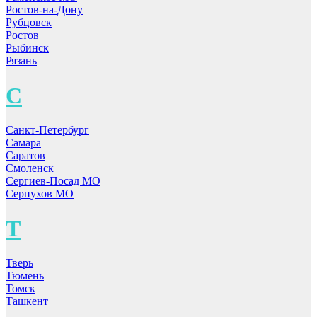
Ростов-на-Дону
Рубцовск
Ростов
Рыбинск
Рязань
С
Санкт-Петербург
Самара
Саратов
Смоленск
Сергиев-Посад МО
Серпухов МО
Т
Тверь
Тюмень
Томск
Ташкент