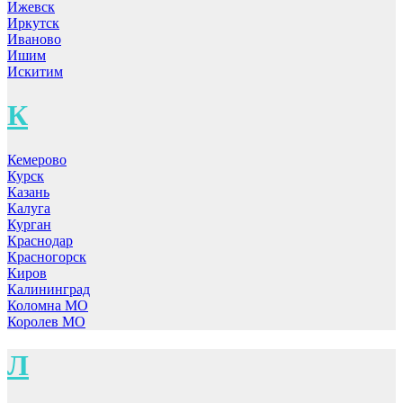
Ижевск
Иркутск
Иваново
Ишим
Искитим
К
Кемерово
Курск
Казань
Калуга
Курган
Краснодар
Красногорск
Киров
Калининград
Коломна МО
Королев МО
Л