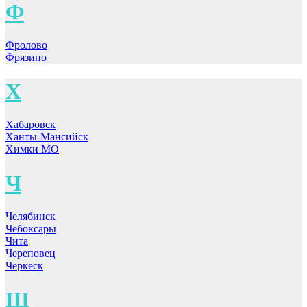
Ф
Фролово
Фрязино
Х
Хабаровск
Ханты-Мансийск
Химки МО
Ч
Челябинск
Чебоксары
Чита
Череповец
Черкеск
Щ