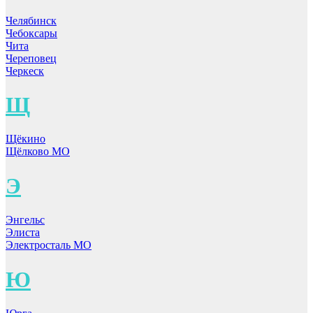
Челябинск
Чебоксары
Чита
Череповец
Черкеск
Щ
Щёкино
Щёлково МО
Э
Энгельс
Элиста
Электросталь МО
Ю