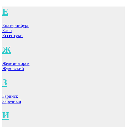
Е
Екатеринбург
Елец
Ессентуки
Ж
Железногорск
Жуковский
З
Заринск
Заречный
И