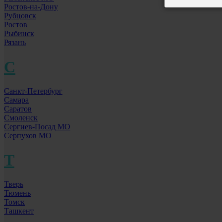
Ростов-на-Дону
Рубцовск
Ростов
Рыбинск
Рязань
С
Санкт-Петербург
Самара
Саратов
Смоленск
Сергиев-Посад МО
Серпухов МО
Т
Тверь
Тюмень
Томск
Ташкент