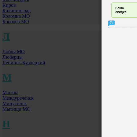
Киров
Калининград
Коломна МО
Королев МО
Л
Лобня МО
Люберцы
Ленинск-Кузнецкий
М
Москва
Междуреченск
Минусинск
Мытищи МО
Н