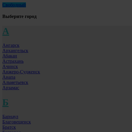
Свободный
Выберите город
А
Ангарск
Архангельск
Абакан
Астрахань
Ачинск
Анжеро-Судженск
Анапа
Альметьевск
Арзамас
Б
Барнаул
Благовещенск
Братск