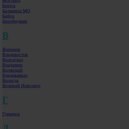
Белгород
Братск
Балашиха МО
Бийск
Биробиджан
В
Воронеж
Владивосток
Волгоград
Владимир
Волжский
Владикавказ
Вологда
Великий Новгород
Г
Гурьевск
Д