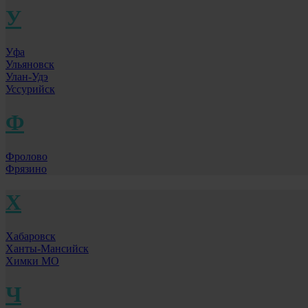
У
Уфа
Ульяновск
Улан-Удэ
Уссурийск
Ф
Фролово
Фрязино
Х
Хабаровск
Ханты-Мансийск
Химки МО
Ч