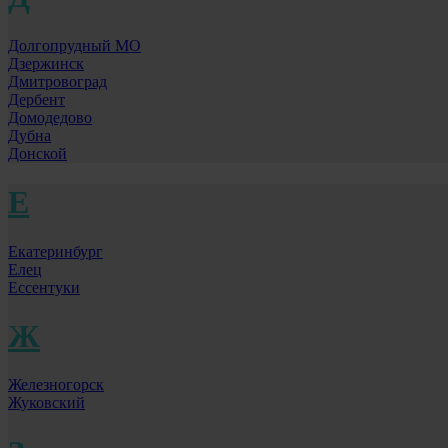
Долгопрудный МО
Дзержинск
Дмитровоград
Дербент
Домодедово
Дубна
Донской
Е
Екатеринбург
Елец
Ессентуки
Ж
Железногорск
Жуковский