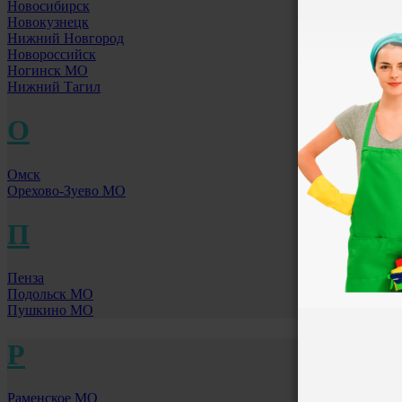
Новосибирск
Новокузнецк
Нижний Новгород
Новороссийск
Ногинск МО
Нижний Тагил
О
Омск
Орехово-Зуево МО
П
Пенза
Подольск МО
Пушкино МО
Р
Раменское МО