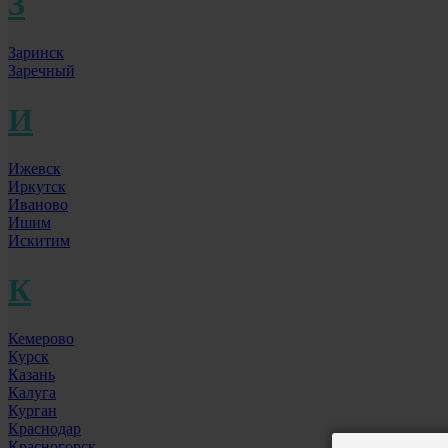
З
Заринск
Заречный
И
Ижевск
Иркутск
Иваново
Ишим
Искитим
К
Кемерово
Курск
Казань
Калуга
Курган
Краснодар
Красногорск