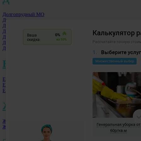
Долгопрудный МО
Дзержинск
Дмитровоград
Дербент
Домодедово
Дубна
Донской
Е
Екатеринбург
Елец
Ессентуки
Ж
Железногорск
Жуковский