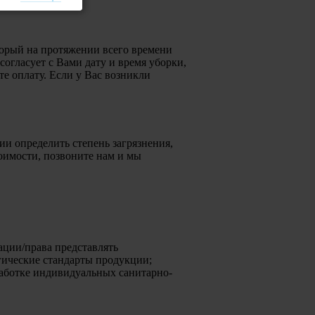
торый на протяжении всего времени
согласует с Вами дату и время уборки,
е оплату. Если у Вас возникли
и определить степень загрязнения,
тоимости, позвоните нам и мы
ации/права представлять
гические стандарты продукции;
работке индивидуальных санитарно-