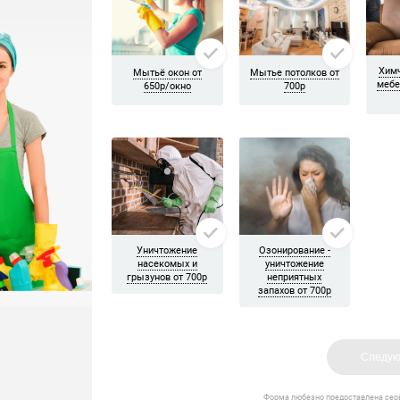
проемах между плитами убрали. И конечно же панорамные окна по
альную уборку. Ребята убрали всю пыль, помыли розетки, отчист