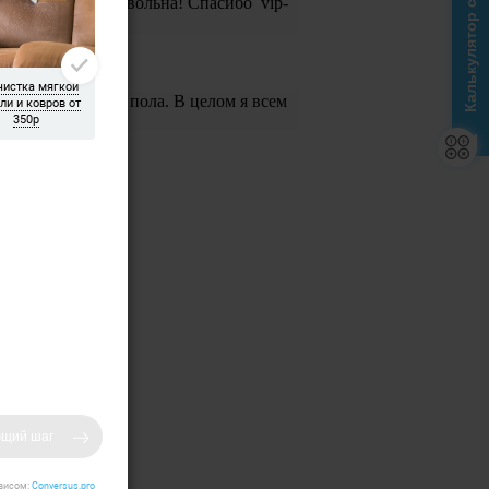
Калькулятор стоимости
мыли. Я очень довольна! Спасибо vip-
или шпаклевку с пола. В целом я всем