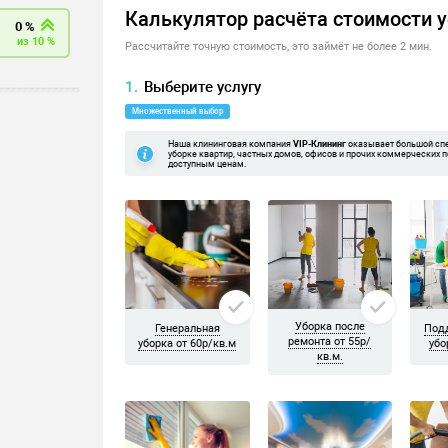
На уборку приехала бригада из трёх девушек. Если не ошибаюсь 
Друг другу не мешают, всем довольна! Спасибо)
й, но потом оценили свои возможности и масштаб работ и решил