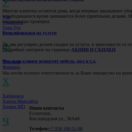
У
Многие клиенты остаются дома, когда впервые заказывают убо
освободившееся время занимаются более приятными делами. Мы
Уфа
специальные проверки.
Ульяновск
Улан-Удэ
Есть ли скидки на услуги
Уссурийск
Да, мы регулярно делаем скидки на услуги, в зависимости от
Ф
Подробнее смотрите на странице
АКЦИИ И СКИДКИ
Что если клинер испортит мебель, пол и т.д.
Фролово
Фрязино
Мы несём полную ответственность за Ваше имущество на врем
Х
Хабаровск
Ханты-Мансийск
Химки МО
Наши контакты
Ессентуки,
Ч
Кисловодская ул., 30Ак8
Телефон:
+7 958 100-51-98