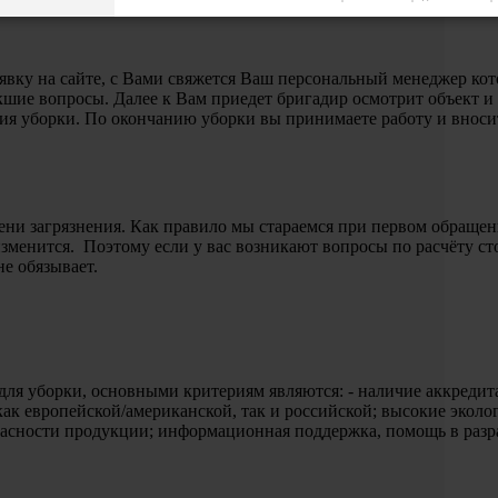
аявку на сайте, с Вами свяжется Ваш персональный менеджер ко
икшие вопросы. Далее к Вам приедет бригадир осмотрит объект и 
ния уборки. По окончанию уборки вы принимаете работу и вносит
ени загрязнения. Как правило мы стараемся при первом обращени
изменится. Поэтому если у вас возникают вопросы по расчёту с
не обязывает.
для уборки, основными критериям являются: - наличие аккредит
как европейской/американской, так и российской; высокие эколо
опасности продукции; информационная поддержка, помощь в раз
.