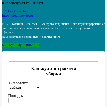
Кисловодская ул., 30Ак8
+7 958 100-51-98
info@cleaningvip.ru
© "VIP-Клининг-Ессентуки"
Все права защищены. Используя информацию с
сайта ссылка на источник обязательна. Сайт не является публичной
офертой.
Администратор сайта: info@cleaningvip.ru
калькулятор стоимости
Калькулятор расчёта
уборки
Тип объекта
Площадь