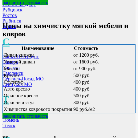
рассчитать стоимость
Ростов-на-Дону
Рубцовск
Ростов
Рыбинск
Цены на химчистку мягкой мебели и
Рязань
ковров
С
Наименование
Стоимость
Диван книжка
от 1200 руб.
Санкт-Петербург
Угловой диван
от 1600 руб.
Самара
Саратов
Матрас
от 900 руб.
Смоленск
Кресло
500 руб.
Сергиев-Посад МО
Стул/пуф
400 руб.
Серпухов МО
Авто кресло
400 руб.
Офисное кресло
500 руб.
Т
Офисный стул
300 руб.
Химчистка коврового покрытия
90 руб./м2
Тверь
рассчитать стоимость
Тюмень
Томск