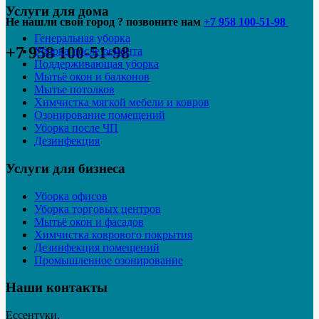
Услуги для дома
Не нашли свой город ? позвоните нам
+7 958 100-51-98
Генеральная уборка
+7 958 100-51-98
Уборка после ремонта
Поддерживающая уборка
Мытьё окон и балконов
Мытье потолков
Химчистка мягкой мебели и ковров
Озонирование помещений
Уборка после ЧП
Дезинфекция
Услуги для бизнеса
Уборка офисов
Уборка торговых центров
Мытьё окон и фасадов
Химчистка коврового покрытия
Дезинфекция помещений
Промышленное озонирование
Наши контакты
Ессентуки,