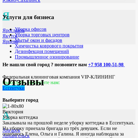
Южно-Сахалинск
Я
Услуги для бизнеса
Уборка офисов
Ярославль
Уборка торговых центров
Якутск
Мытьё окон и фасадов
Ярцево
Химчистка коврового покрытия
Дезинфекция помещений
Промышленное озонирование
Не нашли свой город ? позвоните нам
+7 958 100-51-98
Федеральная клининговая компания VIP-КЛИНИНГ
Отзывы
мы онлайн, напишите нам:
Ессентуки
Выберите город
Виктория
А
Уборка коттеджа
Заказывала на прошлой неделе уборку коттеджа в Ессентуках.
На уборку приехала бригада из трёх девушек. Если не
Ангарск
ошибаюсь Елена, Ольга и Галина. Я иногда наблюдала за
Архангельск