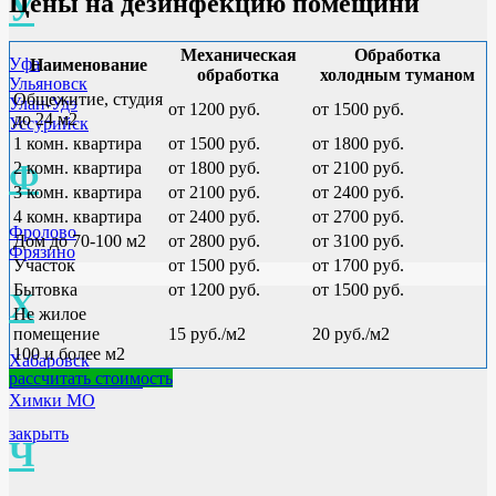
Цены на дезинфекцию помещинй
У
Механическая
Обработка
Уфа
Наименование
обработка
холодным туманом
Ульяновск
Общежитие, студия
Улан-Удэ
от 1200 руб.
от 1500 руб.
до 24 м2
Уссурийск
1 комн. квартира
от 1500 руб.
от 1800 руб.
Ф
2 комн. квартира
от 1800 руб.
от 2100 руб.
3 комн. квартира
от 2100 руб.
от 2400 руб.
4 комн. квартира
от 2400 руб.
от 2700 руб.
Фролово
Дом до 70-100 м2
от 2800 руб.
от 3100 руб.
Фрязино
Участок
от 1500 руб.
от 1700 руб.
Бытовка
от 1200 руб.
от 1500 руб.
Х
Не жилое
помещение
15 руб./м2
20 руб./м2
100 и более м2
Хабаровск
рассчитать стоимость
Ханты-Мансийск
Химки МО
закрыть
Ч