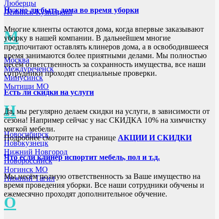
Люберцы
Нужно ли быть дома во время уборки
Ленинск-Кузнецкий
Многие клиенты остаются дома, когда впервые заказывают
М
уборку в нашей компании. В дальнейшем многие
предпочитают оставлять клинеров дома, а в освободившееся
время занимаются более приятными делами. Мы полностью
Москва
несём ответственность за сохранность имущества, все наши
Междуреченск
сотрудники проходят специальные проверки.
Минусинск
Мытищи МО
Есть ли скидки на услуги
Н
Да, мы регулярно делаем скидки на услуги, в зависимости от
сезона! Например сейчас у нас СКИДКА 10% на химчистку
мягкой мебели.
Новосибирск
Подробнее смотрите на странице
АКЦИИ И СКИДКИ
Новокузнецк
Нижний Новгород
Что если клинер испортит мебель, пол и т.д.
Новороссийск
Ногинск МО
Мы несём полную ответственность за Ваше имущество на
Нижний Тагил
время проведения уборки. Все наши сотрудники обучены и
ежемесячно проходят дополнительное обучение.
О