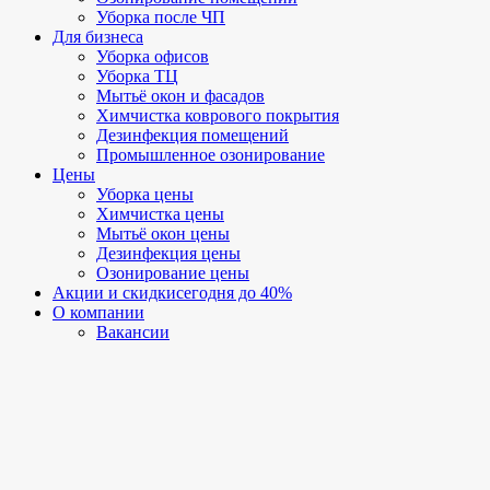
Уборка после ЧП
Для бизнеса
Уборка офисов
Уборка ТЦ
Мытьё окон и фасадов
Химчистка коврового покрытия
Дезинфекция помещений
Промышленное озонирование
Цены
Уборка цены
Химчистка цены
Мытьё окон цены
Дезинфекция цены
Озонирование цены
Акции и скидки
сегодня до 40%
О компании
Вакансии
Отзывы
Наши работы
Генеральная уборка
После ремонта
Уборка офисов
Уборка ТЦ
Мытьё окон
Мытьё фасадов