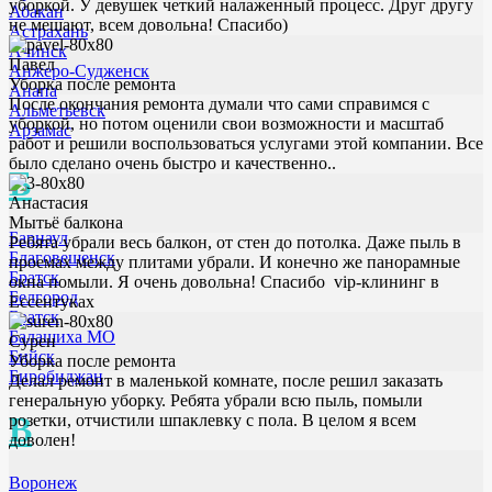
уборкой. У девушек четкий налаженный процесс. Друг другу
Абакан
не мешают, всем довольна! Спасибо)
Астрахань
Ачинск
Павел
Анжеро-Судженск
Уборка после ремонта
Анапа
После окончания ремонта думали что сами справимся с
Альметьевск
уборкой, но потом оценили свои возможности и масштаб
Арзамас
работ и решили воспользоваться услугами этой компании. Все
было сделано очень быстро и качественно..
Б
Анастасия
Мытьё балкона
Барнаул
Ребята убрали весь балкон, от стен до потолка. Даже пыль в
Благовещенск
проемах между плитами убрали. И конечно же панорамные
Братск
окна помыли. Я очень довольна! Спасибо vip-клининг в
Белгород
Ессентуках
Братск
Балашиха МО
Сурен
Бийск
Уборка после ремонта
Биробиджан
Делал ремонт в маленькой комнате, после решил заказать
генеральную уборку. Ребята убрали всю пыль, помыли
В
розетки, отчистили шпаклевку с пола. В целом я всем
доволен!
Воронеж