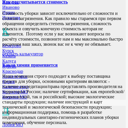
Как рассчитывается стоимость
Иркутск
Иваново
Ишим
Стоимость уборки зависит исключительно от сложности и
Искитим
степени загрязнения. Как правило мы стараемся при первом
обращении определить степень загрязнения, сложность
объекта и озвучить конечную стоимость которая не
К
изменится. Поэтому если у вас возникают вопросы по
расчёту стоимости, позвоните нам и мы максимально быстро
расценим ваш заказ, звонок вас не к чему не обязывает.
Кемерово
Курск
открыть калькулятор
Казань
Калуга
Какая химия применяется
Курган
Краснодар
Наша компания строго подходит к выбору поставщика
Красногорск
средств для уборки, основными критериям являются: -
Киров
наличие аккредитации/права представлять производителя на
Калининград
территории России; наличие сертификации, как европейской/
Коломна МО
американской, так и российской; высокие экологические
Королев МО
стандарты продукции; наличие инструкций и карт
технической и экологической безопасности продукции;
Л
информационная поддержка, помощь в разработке
индивидуальных санитарно-гигиенических планов уборки
помещения, обучение персонала.
Лобня МО