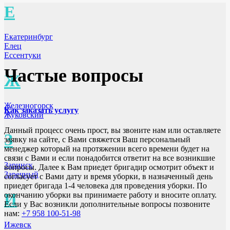
Е
Екатеринбург
Елец
Ессентуки
Частые вопросы
Ж
Железногорск
Как заказать услугу
Жуковский
Данный процесс очень прост, вы звоните нам или оставляете
З
заявку на сайте, с Вами свяжется Ваш персональный
менеджер который на протяжении всего времени будет на
связи с Вами и если понадобится ответит на все возникшие
Заринск
вопросы. Далее к Вам приедет бригадир осмотрит объект и
Заречный
согласует с Вами дату и время уборки, в назначенный день
приедет бригада 1-4 человека для проведения уборки. По
И
окончанию уборки вы принимаете работу и вносите оплату.
Если у Вас возникли дополнительные вопросы позвоните
нам:
+7 958 100-51-98
Ижевск