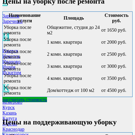
З
Цены на уборку после ремонта
Наименование
Стоимость
Заринск
Площадь
услуги
руб.
Заречный
Уборка после
Общежитие, студия до 24
от 1650 руб.
ремонта
м2
И
Уборка после
1 комн. квартира
от 2000 руб.
ремонта
Ижевск
Уборка после
2 комн. квартира
от 2500 руб.
Иркутск
ремонта
Иваново
Уборка после
3 комн. квартира
от 3000 руб.
Ишим
ремонта
Искитим
Уборка после
4 комн. квартира
от 3500 руб.
ремонта
К
Уборка после
Дом/коттедж от 100 м2
от 4500 руб.
ремонта
рассчитать стоимость
Кемерово
Курск
Казань
Калуга
Цены на поддерживающую уборку
Курган
Краснодар
Красногорск