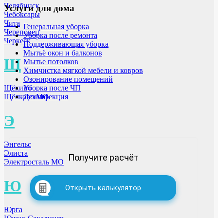
Челябинск
Услуги для дома
Чебоксары
Чита
Генеральная уборка
Череповец
Уборка после ремонта
Черкеск
Поддерживающая уборка
Мытьё окон и балконов
Щ
Мытье потолков
Химчистка мягкой мебели и ковров
Озонирование помещений
Уборка после ЧП
Щёкино
Дезинфекция
Щёлково МО
Э
Энгельс
Элиста
Получите расчёт
Электросталь МО
Ю
Открыть калькулятор
Юрга