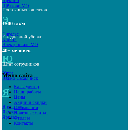
Щёкино
Щёлково МО
Постоянных клиентов
Э
1500 кв/м
Энгельс
Ежедневной уборки
Элиста
Электросталь МО
40+ человек
Ю
Штат сотрудников
Юрга
Меню сайта
Южно-Сахалинск
Калькулятор
Я
Наши работы
Цены
Акции и скидки
Ярославль
О компании
Якутск
Полезные статьи
Ярцево
Отзывы
Контакты