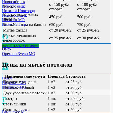
Новосибирск
от 150 руб./
от 180 руб./
Новокузнецк
Мытье окон
створка
створка
Нижний Новгород
Мытье пластиковых
Новороссийск
450 руб.
500 руб.
дверей
Ногинск МО
Нижний Тагил
Мытьё выхода на балкон
650 руб.
750 руб.
Мытье фасада
от 20 руб./м2
от 25 руб./м2
О
Мытье стеклянных
от 25 руб./м2
от 30 руб./м2
перегородок
рассчитать стоимость
Омск
Орехово-Зуево МО
П
Цены на мытьё потолков
Наименование услуги
Площадь
Стоимость
Пенза
Потолок глянцевый
1 м2
от 25 руб.
Подольск МО
Пушкино МО
Потолок матовый
1 м2
от 20 руб.
Двух уровневые потолки
1 м2
от 30 руб.
Р
Люстры
1 шт.
от 250 руб.
Светильники
1 шт.
от 50 руб.
Сложные пятна
1 м2
от 50 руб.
Раменское МО