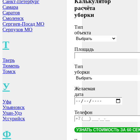
Калькулятор
Санкт-Петербург
Самара
расчёта
Саратов
уборки
Смоленск
Сергиев-Посад МО
Тип
Серпухов МО
объекта
Т
Площадь
Тверь
Тюмень
Тип
Томск
уборки
У
Желаемая
дата
Уфа
Ульяновск
Телефон
Улан-Удэ
Уссурийск
Ф