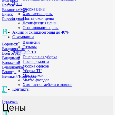
Белгород
Цены
Братск
Уборка цены
Балашиха МО
Химчистка цены
Бийск
Мытьё окон цены
Биробиджан
Дезинфекция цены
Озонирование цены
В
Акции и скидки
сегодня до 40%
О компании
Вакансии
Воронеж
Отзывы
Владивосток
Наши работы
Волгоград
Генеральная уборка
Владимир
После ремонта
Волжский
Уборка офисов
Владикавказ
Уборка ТЦ
Вологда
Мытьё окон
Великий Новгород
Мытьё фасадов
Химчистка мебели и ковров
Г
Контакты
Гурьевск
Цены
Д