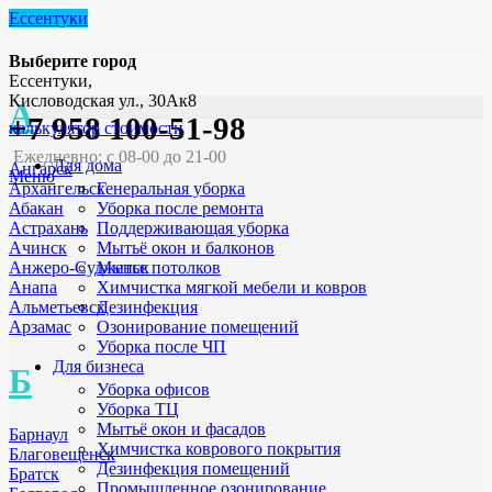
Ессентуки
Выберите город
Ессентуки,
Кисловодская ул., 30Ак8
А
+7 958 100-51-98
калькулятор стоимости
Ежедневно: с 08-00 до 21-00
Для дома
Ангарск
Меню
Генеральная уборка
Архангельск
Уборка после ремонта
Абакан
Поддерживающая уборка
Астрахань
Мытьё окон и балконов
Ачинск
Мытье потолков
Анжеро-Судженск
Химчистка мягкой мебели и ковров
Анапа
Дезинфекция
Альметьевск
Озонирование помещений
Арзамас
Уборка после ЧП
Для бизнеса
Б
Уборка офисов
Уборка ТЦ
Мытьё окон и фасадов
Барнаул
Химчистка коврового покрытия
Благовещенск
Дезинфекция помещений
Братск
Промышленное озонирование