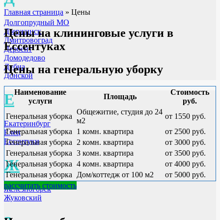
Главная страница
»
Цены
Долгопрудный МО
Цены на клининговые услуги в
Дзержинск
Дмитровоград
Ессентуках
Дербент
Домодедово
Дубна
Цены на генеральную уборку
Донской
Наименование
Стоимость
Е
Площадь
услуги
руб.
Общежитие, студия до 24
Генеральная уборка
от 1550 руб.
м2
Екатеринбург
Генеральная уборка
1 комн. квартира
от 2500 руб.
Елец
Ессентуки
Генеральная уборка
2 комн. квартира
от 3000 руб.
Генеральная уборка
3 комн. квартира
от 3500 руб.
Ж
Генеральная уборка
4 комн. квартира
от 4000 руб.
Генеральная уборка
Дом/коттедж от 100 м2
от 5000 руб.
рассчитать стоимость
Железногорск
Жуковский