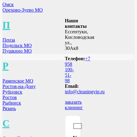
Омск
Орехово-Зуево МО
Наши
П
контакты
Ессентуки,
Кисловодская
Пенза
ул.,
Подольск МО
30Ак8
Пушкино МО
Телефон:
+7
Р
958
100-
51-
98
Раменское МО
Email:
Ростов-на-Дону
info@cleaningvip.ru
Рубцовск
Ростов
заказать
Рыбинск
клининг
Рязань
С