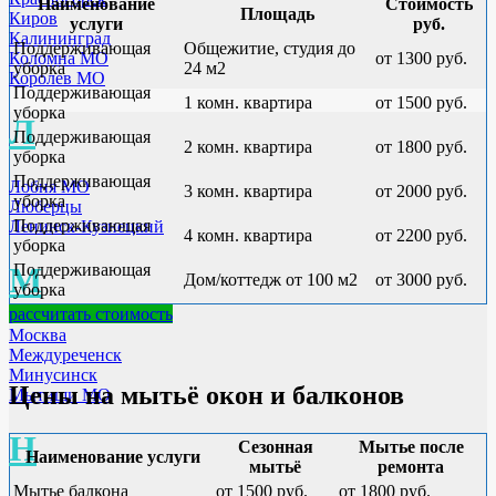
Наименование
Стоимость
Площадь
Киров
услуги
руб.
Калининград
Поддерживающая
Общежитие, студия до
от 1300 руб.
Коломна МО
уборка
24 м2
Королев МО
Поддерживающая
1 комн. квартира
от 1500 руб.
уборка
Л
Поддерживающая
2 комн. квартира
от 1800 руб.
уборка
Поддерживающая
Лобня МО
3 комн. квартира
от 2000 руб.
уборка
Люберцы
Поддерживающая
Ленинск-Кузнецкий
4 комн. квартира
от 2200 руб.
уборка
Поддерживающая
М
Дом/коттедж от 100 м2
от 3000 руб.
уборка
рассчитать стоимость
Москва
Междуреченск
Минусинск
Цены на мытьё окон и балконов
Мытищи МО
Н
Сезонная
Мытье после
Наименование услуги
мытьё
ремонта
Мытье балкона
от 1500 руб.
от 1800 руб.