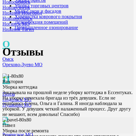
Уборка офисов
Новосибирск
Уборка торговых центров
Новокузнецк
Мытьё окон и фасадов
Нижний Новгород
Химчистка коврового покрытия
Новороссийск
Дезинфекция помещений
Ногинск МО
Промышленное озонирование
Нижний Тагил
О
Отзывы
Омск
Орехово-Зуево МО
П
Виктория
Уборка коттеджа
Заказывала на прошлой неделе уборку коттеджа в Ессентуках.
Пенза
На уборку приехала бригада из трёх девушек. Если не
Подольск МО
ошибаюсь Елена, Ольга и Галина. Я иногда наблюдала за
Пушкино МО
уборкой. У девушек четкий налаженный процесс. Друг другу
не мешают, всем довольна! Спасибо)
Р
Павел
Уборка после ремонта
Раменское МО