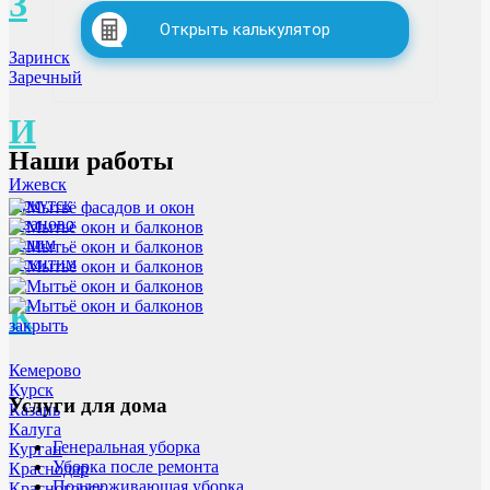
З
Открыть калькулятор
Заринск
Заречный
И
Наши работы
Ижевск
Иркутск
Иваново
Ишим
Искитим
К
закрыть
Кемерово
Курск
Услуги для дома
Казань
Калуга
Генеральная уборка
Курган
Уборка после ремонта
Краснодар
Поддерживающая уборка
Красногорск