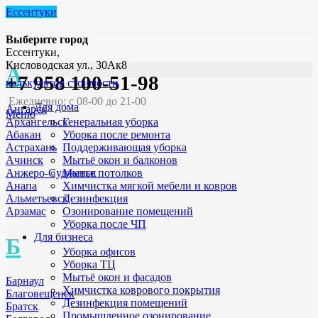
Ессентуки
Выберите город
Ессентуки,
Кисловодская ул., 30Ак8
А
+7 958 100-51-98
калькулятор стоимости
Ежедневно: с 08-00 до 21-00
Для дома
Ангарск
Меню
Генеральная уборка
Архангельск
Уборка после ремонта
Абакан
Поддерживающая уборка
Астрахань
Мытьё окон и балконов
Ачинск
Мытье потолков
Анжеро-Судженск
Химчистка мягкой мебели и ковров
Анапа
Дезинфекция
Альметьевск
Озонирование помещений
Арзамас
Уборка после ЧП
Для бизнеса
Б
Уборка офисов
Уборка ТЦ
Мытьё окон и фасадов
Барнаул
Химчистка коврового покрытия
Благовещенск
Дезинфекция помещений
Братск
Промышленное озонирование