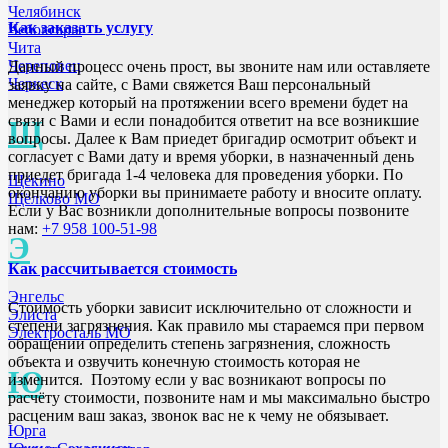
Челябинск
Как заказать услугу
Чебоксары
Чита
Череповец
Данный процесс очень прост, вы звоните нам или оставляете
Черкеск
заявку на сайте, с Вами свяжется Ваш персональный
менеджер который на протяжении всего времени будет на
связи с Вами и если понадобится ответит на все возникшие
Щ
вопросы. Далее к Вам приедет бригадир осмотрит объект и
согласует с Вами дату и время уборки, в назначенный день
приедет бригада 1-4 человека для проведения уборки. По
Щёкино
окончанию уборки вы принимаете работу и вносите оплату.
Щёлково МО
Если у Вас возникли дополнительные вопросы позвоните
нам:
+7 958 100-51-98
Э
Как рассчитывается стоимость
Энгельс
Стоимость уборки зависит исключительно от сложности и
Элиста
степени загрязнения. Как правило мы стараемся при первом
Электросталь МО
обращении определить степень загрязнения, сложность
объекта и озвучить конечную стоимость которая не
Ю
изменится. Поэтому если у вас возникают вопросы по
расчёту стоимости, позвоните нам и мы максимально быстро
расценим ваш заказ, звонок вас не к чему не обязывает.
Юрга