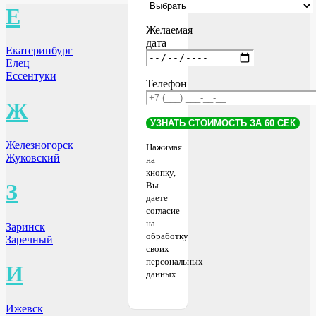
Е
Желаемая
дата
Екатеринбург
Елец
Ессентуки
Телефон
Ж
Железногорск
Нажимая
Жуковский
на
кнопку,
З
Вы
даете
согласие
на
Заринск
обработку
Заречный
своих
персональных
И
данных
Ижевск