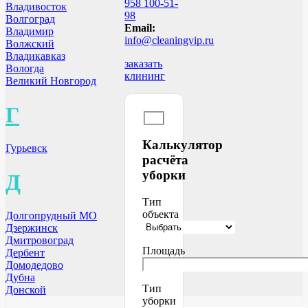
958 100-51-
Владивосток
98
Волгоград
Email:
Владимир
info@cleaningvip.ru
Волжский
Владикавказ
заказать
Вологда
клининг
Великий Новгород
Г
Калькулятор
Гурьевск
расчёта
уборки
Д
Тип
объекта
Долгопрудный МО
Дзержинск
Дмитровоград
Площадь
Дербент
Домодедово
Дубна
Тип
Донской
уборки