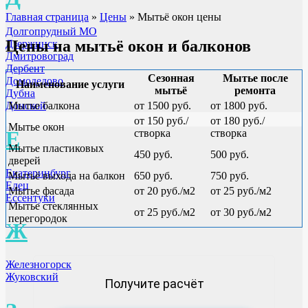
Главная страница
»
Цены
»
Мытьё окон цены
Долгопрудный МО
Цены на мытьё окон и балконов
Дзержинск
Дмитровоград
Дербент
Сезонная
Мытье после
Домодедово
Наименование услуги
мытьё
ремонта
Дубна
Донской
Мытье балкона
от 1500 руб.
от 1800 руб.
от 150 руб./
от 180 руб./
Мытье окон
Е
створка
створка
Мытье пластиковых
450 руб.
500 руб.
дверей
Екатеринбург
Мытьё выхода на балкон
650 руб.
750 руб.
Елец
Мытье фасада
от 20 руб./м2
от 25 руб./м2
Ессентуки
Мытье стеклянных
от 25 руб./м2
от 30 руб./м2
перегородок
Ж
Железногорск
Жуковский
Получите расчёт