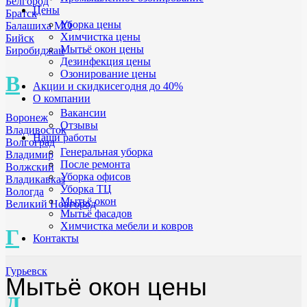
Белгород
Цены
Братск
Уборка цены
Балашиха МО
Химчистка цены
Бийск
Мытьё окон цены
Биробиджан
Дезинфекция цены
Озонирование цены
В
Акции и скидки
сегодня до 40%
О компании
Вакансии
Воронеж
Отзывы
Владивосток
Наши работы
Волгоград
Генеральная уборка
Владимир
После ремонта
Волжский
Уборка офисов
Владикавказ
Уборка ТЦ
Вологда
Мытьё окон
Великий Новгород
Мытьё фасадов
Химчистка мебели и ковров
Г
Контакты
Гурьевск
Мытьё окон цены
Д