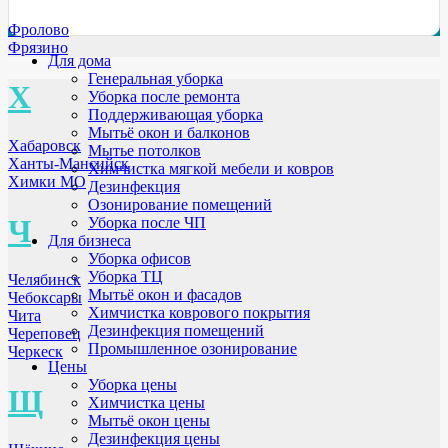
Фролово
Фрязино
Для дома
Генеральная уборка
Х
Уборка после ремонта
Поддерживающая уборка
Мытьё окон и балконов
Хабаровск
Мытье потолков
Ханты-Мансийск
Химчистка мягкой мебели и ковров
Химки МО
Дезинфекция
Озонирование помещений
Ч
Уборка после ЧП
Для бизнеса
Уборка офисов
Уборка ТЦ
Челябинск
Мытьё окон и фасадов
Чебоксары
Химчистка коврового покрытия
Чита
Дезинфекция помещений
Череповец
Промышленное озонирование
Черкеск
Цены
Уборка цены
Щ
Химчистка цены
Мытьё окон цены
Дезинфекция цены