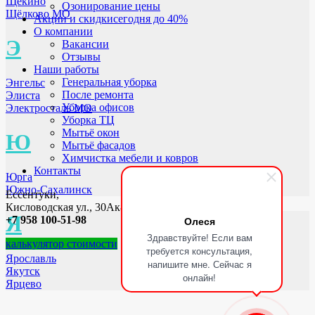
Щёкино
Озонирование цены
Щёлково МО
Акции и скидки
сегодня до 40%
О компании
Э
Вакансии
Отзывы
Наши работы
Генеральная уборка
Энгельс
После ремонта
Элиста
Уборка офисов
Электросталь МО
Уборка ТЦ
Мытьё окон
Ю
Мытьё фасадов
Химчистка мебели и ковров
Контакты
Юрга
Южно-Сахалинск
Ессентуки,
Кисловодская ул., 30Ак8
Я
Олеся
+7 958 100-51-98
Здравствуйте! Если вам
калькулятор стоимости
требуется консультация,
Ярославль
напишите мне. Сейчас я
Якутск
онлайн!
Ярцево