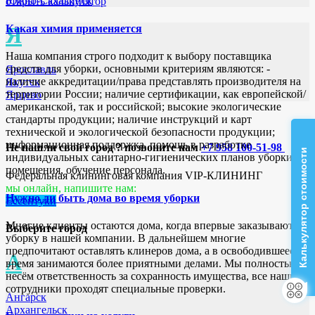
Южно-Сахалинск
открыть калькулятор
Я
Какая химия применяется
Наша компания строго подходит к выбору поставщика
средств для уборки, основными критериям являются: -
Ярославль
наличие аккредитации/права представлять производителя на
Якутск
территории России; наличие сертификации, как европейской/
Ярцево
американской, так и российской; высокие экологические
стандарты продукции; наличие инструкций и карт
технической и экологической безопасности продукции;
информационная поддержка, помощь в разработке
Не нашли свой город ? позвоните нам
+7 958 100-51-98
Калькулятор стоимости
индивидуальных санитарно-гигиенических планов уборки
помещения, обучение персонала.
Федеральная клининговая компания VIP-КЛИНИНГ
мы онлайн, напишите нам:
Нужно ли быть дома во время уборки
Ессентуки
Многие клиенты остаются дома, когда впервые заказывают
Выберите город
уборку в нашей компании. В дальнейшем многие
предпочитают оставлять клинеров дома, а в освободившееся
А
время занимаются более приятными делами. Мы полностью
несём ответственность за сохранность имущества, все наши
сотрудники проходят специальные проверки.
Ангарск
Архангельск