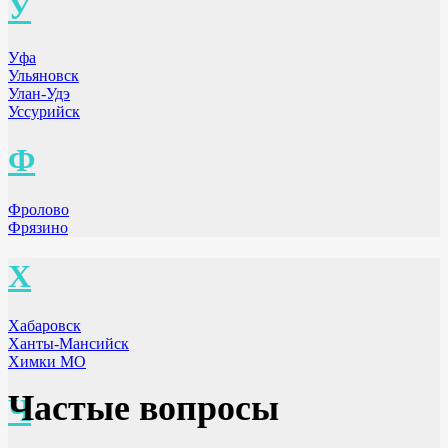
У
Уфа
Ульяновск
Улан-Удэ
Уссурийск
Ф
Фролово
Фрязино
Х
Хабаровск
Ханты-Мансийск
Химки МО
Частые вопросы
Ч