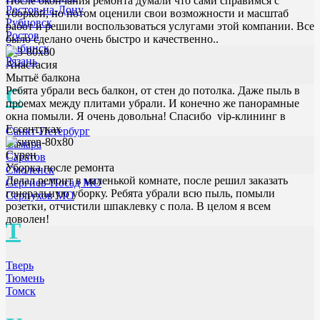
После окончания ремонта думали что сами справимся с
Ростов-на-Дону
уборкой, но потом оценили свои возможности и масштаб
Рубцовск
работ и решили воспользоваться услугами этой компании. Все
Ростов
было сделано очень быстро и качественно..
Рыбинск
Рязань
Анастасия
Мытьё балкона
С
Ребята убрали весь балкон, от стен до потолка. Даже пыль в
проемах между плитами убрали. И конечно же панорамные
окна помыли. Я очень довольна! Спасибо vip-клининг в
Ессентуках
Санкт-Петербург
Самара
Сурен
Саратов
Уборка после ремонта
Смоленск
Делал ремонт в маленькой комнате, после решил заказать
Сергиев-Посад МО
генеральную уборку. Ребята убрали всю пыль, помыли
Серпухов МО
розетки, отчистили шпаклевку с пола. В целом я всем
доволен!
Т
Тверь
Тюмень
Томск