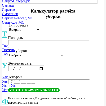
Санкт-Петербург
Самара
Саратов
Калькулятор расчёта
Смоленск
уборки
Сергиев-Посад МО
Серпухов МО
Тип объекта
Т
Площадь
Тверь
Тюмень
Тип уборки
Томск
У
Желаемая дата
Телефон
Уфа
Ульяновск
Улан-Удэ
Уссурийск
Нажимая на кнопку, Вы даете согласие на обработку своих
Ф
персональных данных