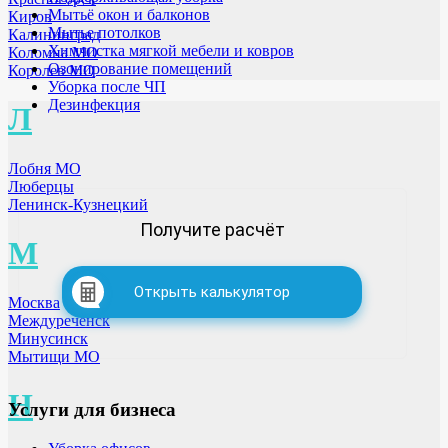
Мытьё окон и балконов
Киров
Мытье потолков
Калининград
Химчистка мягкой мебели и ковров
Коломна МО
Озонирование помещений
Королев МО
Уборка после ЧП
Дезинфекция
Л
Лобня МО
Люберцы
Ленинск-Кузнецкий
Получите расчёт
М
Открыть калькулятор
Москва
Междуреченск
Минусинск
Мытищи МО
Н
Услуги для бизнеса