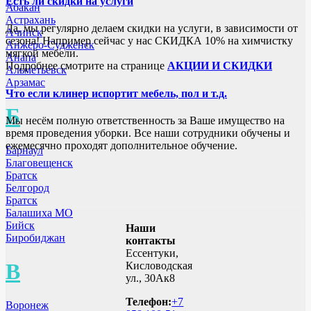
Есть ли скидки на услуги
Абакан
Астрахань
Да, мы регулярно делаем скидки на услуги, в зависимости от
Ачинск
сезона! Например сейчас у нас СКИДКА 10% на химчистку
Анжеро-Судженск
мягкой мебели.
Анапа
Подробнее смотрите на странице
АКЦИИ И СКИДКИ
Альметьевск
Арзамас
Что если клинер испортит мебель, пол и т.д.
Б
Мы несём полную ответственность за Ваше имущество на
время проведения уборки. Все наши сотрудники обучены и
ежемесячно проходят дополнительное обучение.
Барнаул
Благовещенск
Братск
Белгород
Братск
Балашиха МО
Бийск
Наши
Биробиджан
контакты
Ессентуки,
В
Кисловодская
ул., 30Ак8
Телефон:
+7
Воронеж