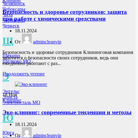
Клининг
Челябинск
Чебоксары
Безопасность и здоровье сотрудников: защита
Чита
при работе с химическими средствами
Череповец
Черкеск
18.11.2024
Щ
От
admincleanvip
Безопасность и здоровье сотрудников Клининговая компания
Щёкино
заботится о безопасности своих сотрудников, ведь они
Щёлково МО
ежедневно работают с раз...
Э
Продолжить чтение
Энгельс
18
Ноя
Элиста
Клининг
Электросталь МО
Эко-клининг: современные тенденции и методы
Ю
18.11.2024
Юрга
От
admincleanvip