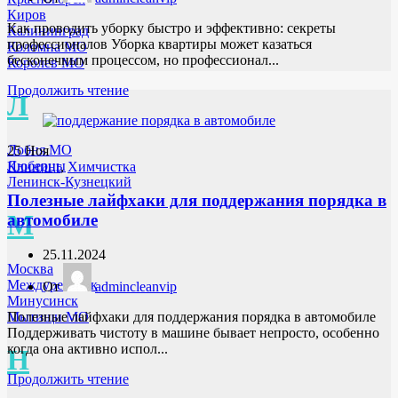
Киров
Как проводить уборку быстро и эффективно: секреты
Калининград
профессионалов Уборка квартиры может казаться
Коломна МО
бесконечным процессом, но профессионал...
Королев МО
Продолжить чтение
Л
Лобня МО
25
Ноя
Люберцы
Клининг
,
Химчистка
Ленинск-Кузнецкий
Полезные лайфхаки для поддержания порядка в
М
автомобиле
25.11.2024
Москва
Междуреченск
От
admincleanvip
Минусинск
Мытищи МО
Полезные лайфхаки для поддержания порядка в автомобиле
Поддерживать чистоту в машине бывает непросто, особенно
когда она активно испол...
Н
Продолжить чтение