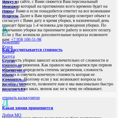
заявку на сайте, с Вами свяжется Ваш персональный
Иркутск
менеджер который на протяжении всего времени будет на
Иваново
связи с Вами и если понадобится ответит на все возникшие
Ишим
вопросы. Далее к Вам приедет бригадир осмотрит объект и
Искитим
согласует с Вами дату и время уборки, в назначенный день
приедет бригада 1-4 человека для проведения уборки. По
К
окончанию уборки вы принимаете работу и вносите оплату.
Если у Вас возникли дополнительные вопросы позвоните
нам:
+7 958 100-51-98
Кемерово
Курск
Как рассчитывается стоимость
Казань
Калуга
Стоимость уборки зависит исключительно от сложности и
Курган
степени загрязнения. Как правило мы стараемся при первом
Краснодар
обращении определить степень загрязнения, сложность
Красногорск
объекта и озвучить конечную стоимость которая не
Киров
изменится. Поэтому если у вас возникают вопросы по
Калининград
расчёту стоимости, позвоните нам и мы максимально быстро
Коломна МО
расценим ваш заказ, звонок вас не к чему не обязывает.
Королев МО
открыть калькулятор
Л
Какая химия применяется
Лобня МО