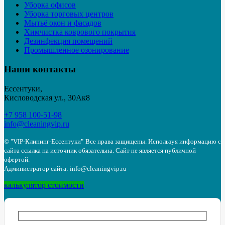
Уборка офисов
Уборка торговых центров
Мытьё окон и фасадов
Химчистка коврового покрытия
Дезинфекция помещений
Промышленное озонирование
Наши контакты
Ессентуки,
Кисловодская ул., 30Ак8
+7 958 100-51-98
info@cleaningvip.ru
© "VIP-Клининг-Ессентуки"
Все права защищены. Используя информацию с
сайта ссылка на источник обязательна. Сайт не является публичной
офертой.
Администратор сайта: info@cleaningvip.ru
калькулятор стоимости