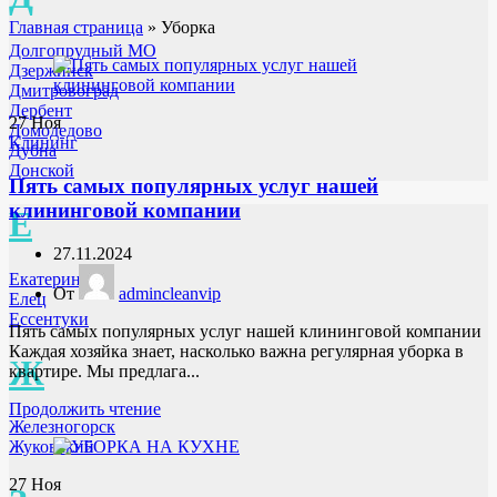
Главная страница
»
Уборка
Долгопрудный МО
Дзержинск
Дмитровоград
Дербент
27
Ноя
Домодедово
Клининг
Дубна
Донской
Пять самых популярных услуг нашей
клининговой компании
Е
27.11.2024
Екатеринбург
От
admincleanvip
Елец
Ессентуки
Пять самых популярных услуг нашей клининговой компании
Каждая хозяйка знает, насколько важна регулярная уборка в
Ж
квартире. Мы предлага...
Продолжить чтение
Железногорск
Жуковский
27
Ноя