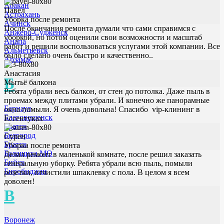
Абакан
Павел
Астрахань
Уборка после ремонта
Ачинск
После окончания ремонта думали что сами справимся с
Анжеро-Судженск
уборкой, но потом оценили свои возможности и масштаб
Анапа
работ и решили воспользоваться услугами этой компании. Все
Альметьевск
было сделано очень быстро и качественно..
Арзамас
Анастасия
Б
Мытьё балкона
Ребята убрали весь балкон, от стен до потолка. Даже пыль в
проемах между плитами убрали. И конечно же панорамные
Барнаул
окна помыли. Я очень довольна! Спасибо vip-клининг в
Благовещенск
Ессентуках
Братск
Белгород
Сурен
Братск
Уборка после ремонта
Балашиха МО
Делал ремонт в маленькой комнате, после решил заказать
Бийск
генеральную уборку. Ребята убрали всю пыль, помыли
Биробиджан
розетки, отчистили шпаклевку с пола. В целом я всем
доволен!
В
Воронеж