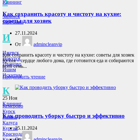
З
Клининг
Как сохранить красоту и чистоту на кухне:
Заринск
советы для хозяек
Заречный
27.11.2024
И
От
admincleanvip
Ижевск
Как сохранить красоту и чистоту на кухне: советы для хозяек
Иркутск
Кухня – сердце любого дома, где готовится еда и собираются
Иваново
всей семь...
Ишим
Искитим
Продолжить чтение
К
25
Ноя
Клининг
Кемерово
Курск
Как проводить уборку быстро и эффективно
Казань
Калуга
25.11.2024
Курган
Краснодар
От
admincleanvip
Красногорск