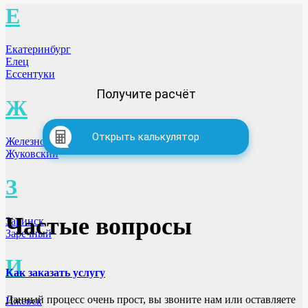
Е
Екатеринбург
Елец
Ессентуки
Получите расчёт
Ж
Открыть калькулятор
Железногорск
Жуковский
З
Частые вопросы
Заринск
Заречный
И
Как заказать услугу
Данный процесс очень прост, вы звоните нам или оставляете
Ижевск