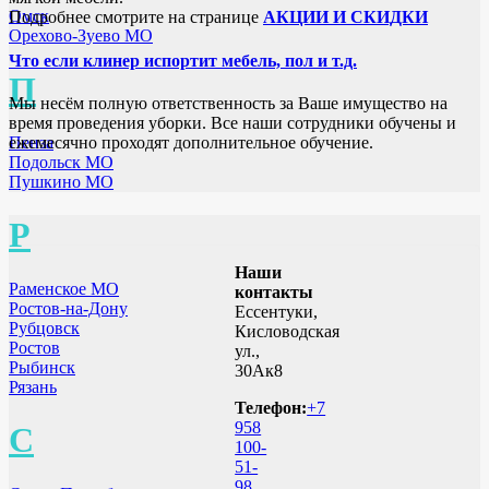
Омск
Подробнее смотрите на странице
АКЦИИ И СКИДКИ
Орехово-Зуево МО
Что если клинер испортит мебель, пол и т.д.
П
Мы несём полную ответственность за Ваше имущество на
время проведения уборки. Все наши сотрудники обучены и
ежемесячно проходят дополнительное обучение.
Пенза
Подольск МО
Пушкино МО
Р
Наши
Раменское МО
контакты
Ростов-на-Дону
Ессентуки,
Рубцовск
Кисловодская
Ростов
ул.,
Рыбинск
30Ак8
Рязань
Телефон:
+7
958
С
100-
51-
98