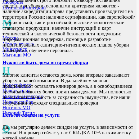
Наша компания строго подходит к выбору поставщика
Люберцы
средств для уборки, основными критериям являются: -
Ленинск-Кузнецкий
наличие аккредитации/права представлять производителя на
территории России; наличие сертификации, как европейской/
М
американской, так и российской; высокие экологические
стандарты продукции; наличие инструкций и карт
технической и экологической безопасности продукции;
Москва
информационная поддержка, помощь в разработке
Междуреченск
индивидуальных санитарно-гигиенических планов уборки
Минусинск
помещения, обучение персонала.
Мытищи МО
Нужно ли быть дома во время уборки
Н
Многие клиенты остаются дома, когда впервые заказывают
уборку в нашей компании. В дальнейшем многие
Новосибирск
предпочитают оставлять клинеров дома, а в освободившееся
Новокузнецк
время занимаются более приятными делами. Мы полностью
Нижний Новгород
несём ответственность за сохранность имущества, все наши
Новороссийск
сотрудники проходят специальные проверки.
Ногинск МО
Нижний Тагил
Есть ли скидки на услуги
О
Да, мы регулярно делаем скидки на услуги, в зависимости от
сезона! Например сейчас у нас СКИДКА 10% на химчистку
мягкой мебели.