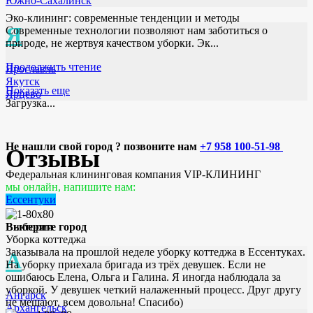
Южно-Сахалинск
Эко-клининг: современные тенденции и методы
Я
Современные технологии позволяют нам заботиться о
природе, не жертвуя качеством уборки. Эк...
Продолжить чтение
Ярославль
Якутск
Показать еще
Ярцево
Загрузка...
Не нашли свой город ? позвоните нам
+7 958 100-51-98
Отзывы
Федеральная клининговая компания VIP-КЛИНИНГ
мы онлайн, напишите нам:
Ессентуки
Выберите город
Виктория
Уборка коттеджа
Заказывала на прошлой неделе уборку коттеджа в Ессентуках.
А
На уборку приехала бригада из трёх девушек. Если не
ошибаюсь Елена, Ольга и Галина. Я иногда наблюдала за
уборкой. У девушек четкий налаженный процесс. Друг другу
Ангарск
не мешают, всем довольна! Спасибо)
Архангельск