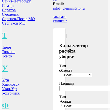
Санкт-Петербург
Email:
Самара
info@cleaningvip.ru
Саратов
Смоленск
заказать
Сергиев-Посад МО
клининг
Серпухов МО
Т
Калькулятор
Тверь
расчёта
Тюмень
уборки
Томск
У
Тип
объекта
Уфа
Площадь
Ульяновск
Улан-Удэ
Уссурийск
Тип
уборки
Ф