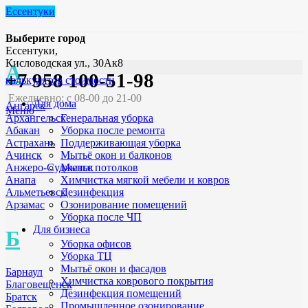
Ессентуки
Выберите город
Ессентуки,
Кисловодская ул., 30Ак8
А
+7 958 100-51-98
калькулятор стоимости
Ежедневно: с 08-00 до 21-00
Для дома
Ангарск
Меню
Генеральная уборка
Архангельск
Уборка после ремонта
Абакан
Поддерживающая уборка
Астрахань
Мытьё окон и балконов
Ачинск
Мытье потолков
Анжеро-Судженск
Химчистка мягкой мебели и ковров
Анапа
Дезинфекция
Альметьевск
Озонирование помещений
Арзамас
Уборка после ЧП
Для бизнеса
Б
Уборка офисов
Уборка ТЦ
Мытьё окон и фасадов
Барнаул
Химчистка коврового покрытия
Благовещенск
Дезинфекция помещений
Братск
Промышленное озонирование