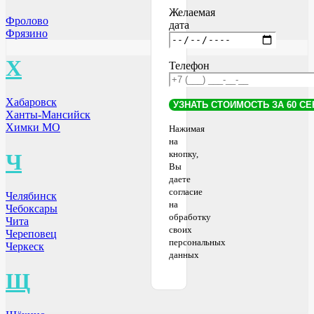
Желаемая
Фролово
дата
Фрязино
Х
Телефон
Хабаровск
Ханты-Мансийск
Химки МО
Нажимая
на
кнопку,
Ч
Вы
даете
согласие
Челябинск
на
Чебоксары
обработку
Чита
своих
Череповец
персональных
Черкеск
данных
Щ