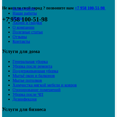
Не нашли свой город ? позвоните нам
+7 958 100-51-98
Калькулятор
Наши работы
Цены
+7 958 100-51-98
Акции и скидки
О компании
Полезные статьи
Отзывы
Контакты
Услуги для дома
Генеральная уборка
Уборка после ремонта
Поддерживающая уборка
Мытьё окон и балконов
Мытье потолков
Химчистка мягкой мебели и ковров
Озонирование помещений
Уборка после ЧП
Дезинфекция
Услуги для бизнеса