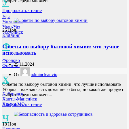
У
выбрать среди множест...
Продолжить чтение
Уфа
Ульяновск
Улан-Удэ
25
Ноя
Уссурийск
Клининг
Ф
Советы по выбору бытовой химии: что лучше
использовать
Фролово
25.11.2024
Фрязино
От
admincleanvip
Х
Советы по выбору бытовой химии: что лучше использовать
Уборка – важная часть домашнего быта, но какой же продукт
Хабаровск
выбрать среди множест...
Ханты-Мансийск
Химки МО
Продолжить чтение
Ч
18
Ноя