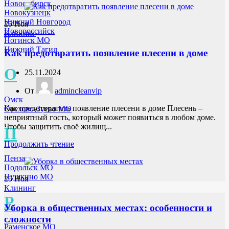
Новосибирск
Новокузнецк
Нижний Новгород
25
Ноя
Новороссийск
Клининг
Ногинск МО
Нижний Тагил
Как предотвратить появление плесени в доме
О
25.11.2024
От
admincleanvip
Омск
Как предотвратить появление плесени в доме Плесень –
Орехово-Зуево МО
неприятный гость, который может появиться в любом доме.
Чтобы защитить своё жилищ...
П
Продолжить чтение
Пенза
Подольск МО
Пушкино МО
25
Ноя
Клининг
Р
Уборка в общественных местах: особенности и
сложности
Раменское МО