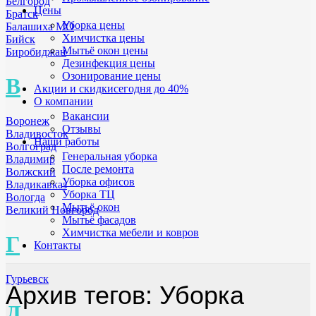
Белгород
Цены
Братск
Уборка цены
Балашиха МО
Химчистка цены
Бийск
Мытьё окон цены
Биробиджан
Дезинфекция цены
Озонирование цены
В
Акции и скидки
сегодня до 40%
О компании
Вакансии
Воронеж
Отзывы
Владивосток
Наши работы
Волгоград
Генеральная уборка
Владимир
После ремонта
Волжский
Уборка офисов
Владикавказ
Уборка ТЦ
Вологда
Мытьё окон
Великий Новгород
Мытьё фасадов
Химчистка мебели и ковров
Г
Контакты
Гурьевск
Архив тегов: Уборка
Д