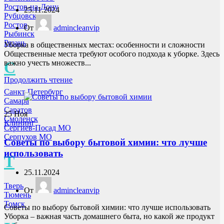
Ростов-на-Дону
25.11.2024
Рубцовск
Ростов
От
admincleanvip
Рыбинск
Рязань
Уборка в общественных местах: особенности и сложности
Общественные места требуют особого подхода к уборке. Здесь
С
важно учесть множеств...
Продолжить чтение
Санкт-Петербург
Самара
Саратов
25
Ноя
Смоленск
Клининг
Сергиев-Посад МО
Серпухов МО
Советы по выбору бытовой химии: что лучше
использовать
Т
25.11.2024
Тверь
От
admincleanvip
Тюмень
Томск
Советы по выбору бытовой химии: что лучше использовать
Уборка – важная часть домашнего быта, но какой же продукт