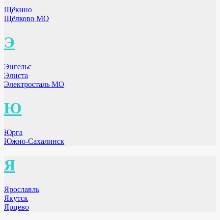
Щёкино
Щёлково МО
Э
Энгельс
Элиста
Электросталь МО
Ю
Юрга
Южно-Сахалинск
Я
Ярославль
Якутск
Ярцево