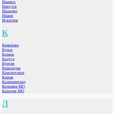
Ижевск
Иркутск
Иваново
Ишим
Искитим
К
Кемерово
Курск
Казань
Калуга
Курган
Краснодар
Красногорск
Киров
Калининград
Коломна МО
Королев МО
Л