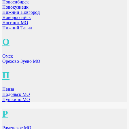
Новосибирск
Новокузнецк
Нижний Новгород
Новороссийск
Ногинск МО
Нижний Тагил
О
Омск
Орехово-Зуево МО
П
Пенза
Подольск МО
Пушкино МО
Р
Раменское МО