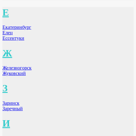
Е
Екатеринбург
Елец
Ессентуки
Ж
Железногорск
Жуковский
З
Заринск
Заречный
И