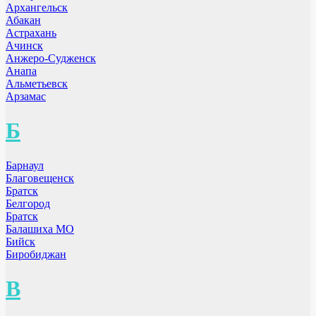
Архангельск
Абакан
Астрахань
Ачинск
Анжеро-Судженск
Анапа
Альметьевск
Арзамас
Б
Барнаул
Благовещенск
Братск
Белгород
Братск
Балашиха МО
Бийск
Биробиджан
В