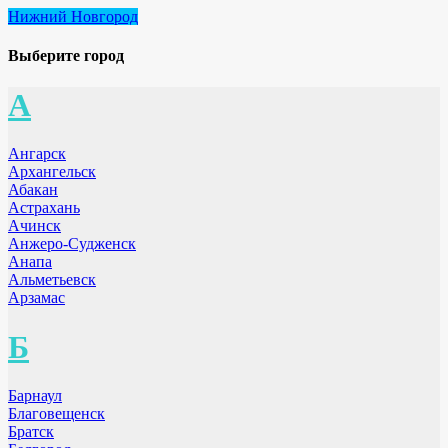
Нижний Новгород
Выберите город
А
Ангарск
Архангельск
Абакан
Астрахань
Ачинск
Анжеро-Судженск
Анапа
Альметьевск
Арзамас
Б
Барнаул
Благовещенск
Братск