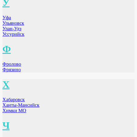
У
Уфа
Ульяновск
Улан-Удэ
Уссурийск
Ф
Фролово
Фрязино
Х
Хабаровск
Ханты-Мансийск
Химки МО
Ч