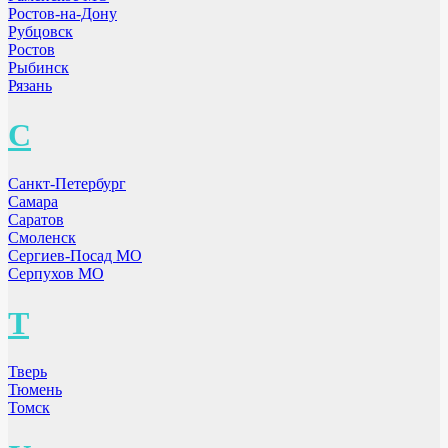
Ростов-на-Дону
Рубцовск
Ростов
Рыбинск
Рязань
С
Санкт-Петербург
Самара
Саратов
Смоленск
Сергиев-Посад МО
Серпухов МО
Т
Тверь
Тюмень
Томск