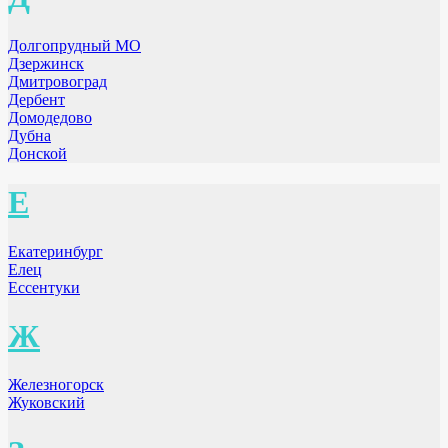
Долгопрудный МО
Дзержинск
Дмитровоград
Дербент
Домодедово
Дубна
Донской
Е
Екатеринбург
Елец
Ессентуки
Ж
Железногорск
Жуковский