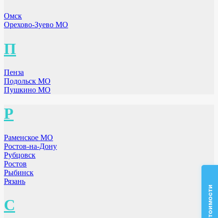
Омск
Орехово-Зуево МО
П
Пенза
Подольск МО
Пушкино МО
Р
Раменское МО
Ростов-на-Дону
Рубцовск
Ростов
Рыбинск
Рязань
С