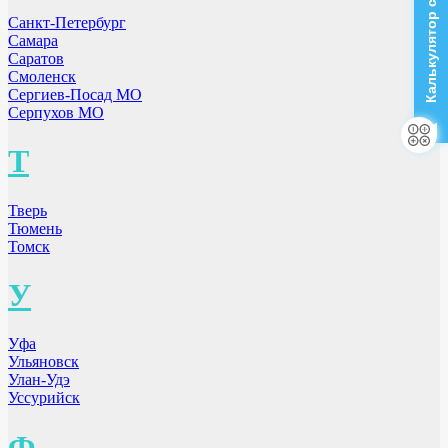
Калькулятор стоимости
Санкт-Петербург
Самара
Саратов
Смоленск
Сергиев-Посад МО
Серпухов МО
Т
Тверь
Тюмень
Томск
У
Уфа
Ульяновск
Улан-Удэ
Уссурийск
Ф