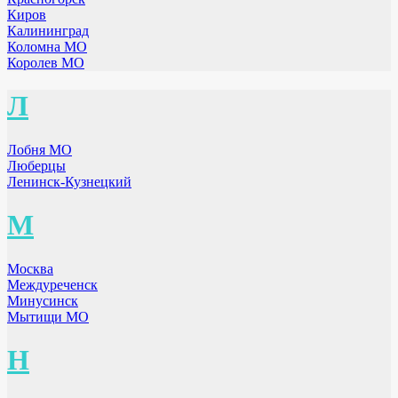
Киров
Калининград
Коломна МО
Королев МО
Л
Лобня МО
Люберцы
Ленинск-Кузнецкий
М
Москва
Междуреченск
Минусинск
Мытищи МО
Н