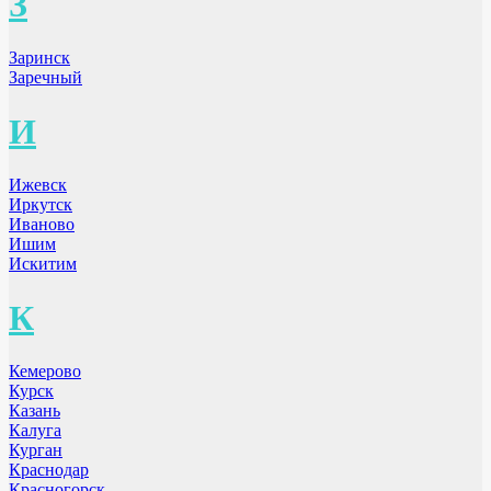
З
Заринск
Заречный
И
Ижевск
Иркутск
Иваново
Ишим
Искитим
К
Кемерово
Курск
Казань
Калуга
Курган
Краснодар
Красногорск