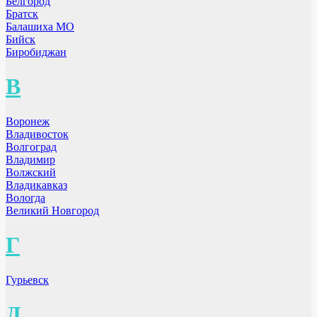
Белгород
Братск
Балашиха МО
Бийск
Биробиджан
В
Воронеж
Владивосток
Волгоград
Владимир
Волжский
Владикавказ
Вологда
Великий Новгород
Г
Гурьевск
Д