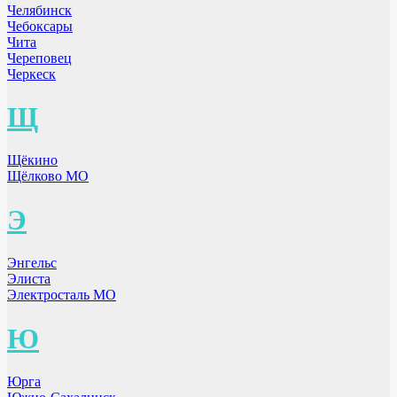
Челябинск
Чебоксары
Чита
Череповец
Черкеск
Щ
Щёкино
Щёлково МО
Э
Энгельс
Элиста
Электросталь МО
Ю
Юрга