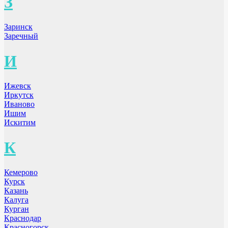
З
Заринск
Заречный
И
Ижевск
Иркутск
Иваново
Ишим
Искитим
К
Кемерово
Курск
Казань
Калуга
Курган
Краснодар
Красногорск