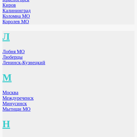
Киров
Калининград
Коломна МО
Королев МО
Л
Лобня МО
Люберцы
Ленинск-Кузнецкий
М
Москва
Междуреченск
Минусинск
Мытищи МО
Н