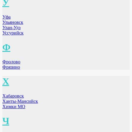
У
Уфа
Ульяновск
Улан-Удэ
Уссурийск
Ф
Фролово
Фрязино
Х
Хабаровск
Ханты-Мансийск
Химки МО
Ч