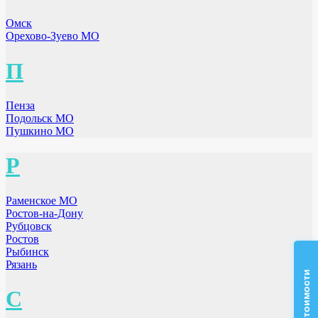
Омск
Орехово-Зуево МО
П
Пенза
Подольск МО
Пушкино МО
Р
Раменское МО
Ростов-на-Дону
Рубцовск
Ростов
Рыбинск
Рязань
С