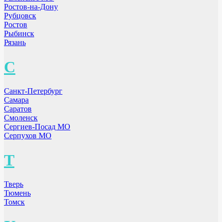
Ростов-на-Дону
Рубцовск
Ростов
Рыбинск
Рязань
С
Санкт-Петербург
Самара
Саратов
Смоленск
Сергиев-Посад МО
Серпухов МО
Т
Тверь
Тюмень
Томск