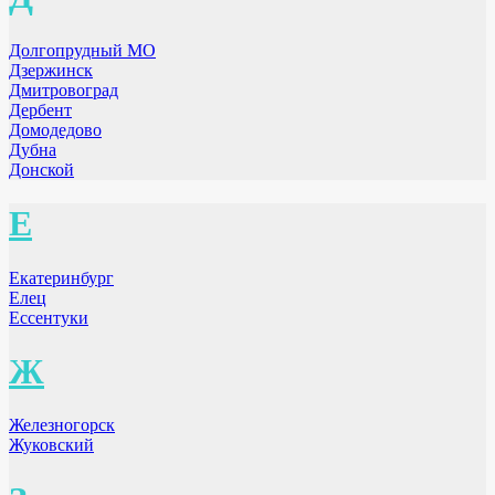
Долгопрудный МО
Дзержинск
Дмитровоград
Дербент
Домодедово
Дубна
Донской
Е
Екатеринбург
Елец
Ессентуки
Ж
Железногорск
Жуковский