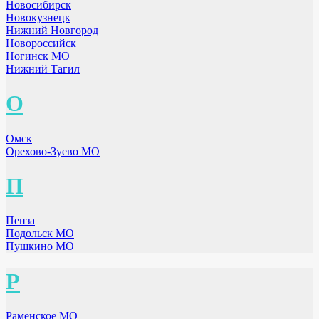
Новосибирск
Новокузнецк
Нижний Новгород
Новороссийск
Ногинск МО
Нижний Тагил
О
Омск
Орехово-Зуево МО
П
Пенза
Подольск МО
Пушкино МО
Р
Раменское МО