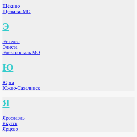
Щёкино
Щёлково МО
Э
Энгельс
Элиста
Электросталь МО
Ю
Юрга
Южно-Сахалинск
Я
Ярославль
Якутск
Ярцево