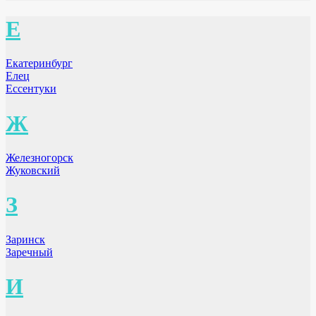
Е
Екатеринбург
Елец
Ессентуки
Ж
Железногорск
Жуковский
З
Заринск
Заречный
И