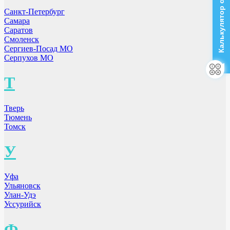
Калькулятор стоимости
Санкт-Петербург
Самара
Саратов
Смоленск
Сергиев-Посад МО
Серпухов МО
Т
Тверь
Тюмень
Томск
У
Уфа
Ульяновск
Улан-Удэ
Уссурийск
Ф