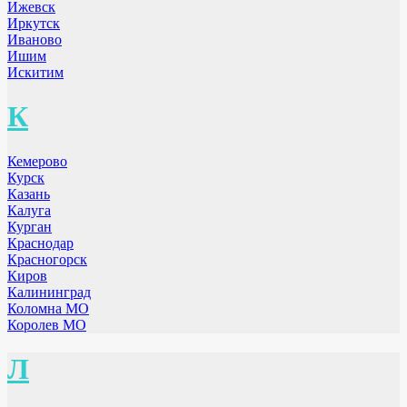
Ижевск
Иркутск
Иваново
Ишим
Искитим
К
Кемерово
Курск
Казань
Калуга
Курган
Краснодар
Красногорск
Киров
Калининград
Коломна МО
Королев МО
Л