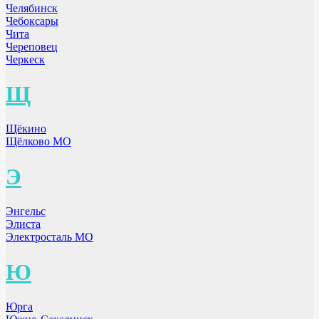
Челябинск
Чебоксары
Чита
Череповец
Черкеск
Щ
Щёкино
Щёлково МО
Э
Энгельс
Элиста
Электросталь МО
Ю
Юрга