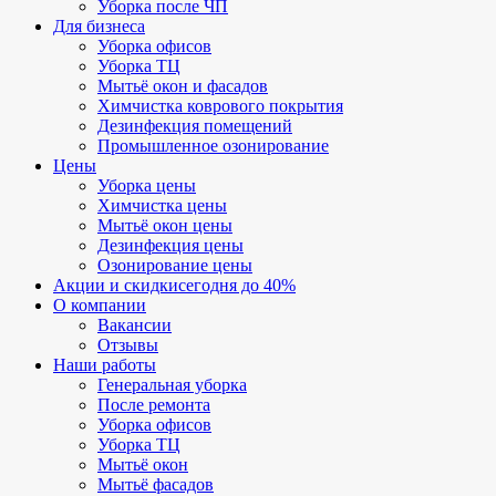
Уборка после ЧП
Для бизнеса
Уборка офисов
Уборка ТЦ
Мытьё окон и фасадов
Химчистка коврового покрытия
Дезинфекция помещений
Промышленное озонирование
Цены
Уборка цены
Химчистка цены
Мытьё окон цены
Дезинфекция цены
Озонирование цены
Акции и скидки
сегодня до 40%
О компании
Вакансии
Отзывы
Наши работы
Генеральная уборка
После ремонта
Уборка офисов
Уборка ТЦ
Мытьё окон
Мытьё фасадов