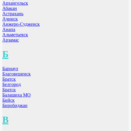
Архангельск
Абакан
Астрахань
Ачинск
Анжеро-Судженск
Анапа
Альметьевск
Арзамас
Б
Барнаул
Благовещенск
Братск
Белгород
Братск
Балашиха МО
Бийск
Биробиджан
В