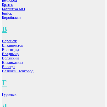
Белгород
Братск
Балашиха МО
Бийск
Биробиджан
В
Воронеж
Владивосток
Волгоград
Владимир
Волжский
Владикавказ
Вологда
Великий Новгород
Г
Гурьевск
Д