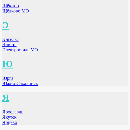
Щёкино
Щёлково МО
Э
Энгельс
Элиста
Электросталь МО
Ю
Юрга
Южно-Сахалинск
Я
Ярославль
Якутск
Ярцево