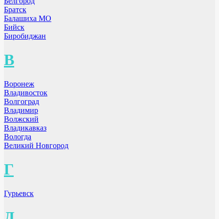
Белгород
Братск
Балашиха МО
Бийск
Биробиджан
В
Воронеж
Владивосток
Волгоград
Владимир
Волжский
Владикавказ
Вологда
Великий Новгород
Г
Гурьевск
Д