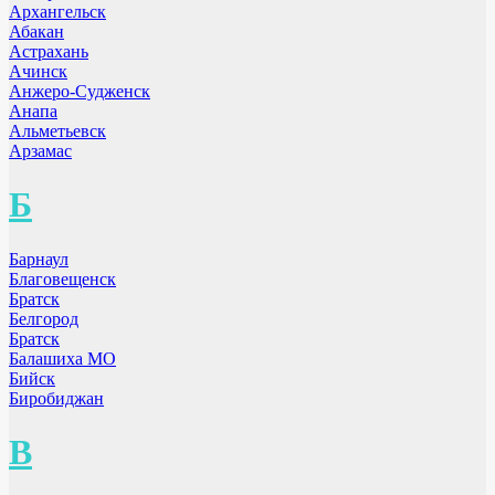
Архангельск
Абакан
Астрахань
Ачинск
Анжеро-Судженск
Анапа
Альметьевск
Арзамас
Б
Барнаул
Благовещенск
Братск
Белгород
Братск
Балашиха МО
Бийск
Биробиджан
В