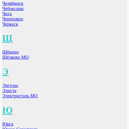
Челябинск
Чебоксары
Чита
Череповец
Черкеск
Щ
Щёкино
Щёлково МО
Э
Энгельс
Элиста
Электросталь МО
Ю
Юрга