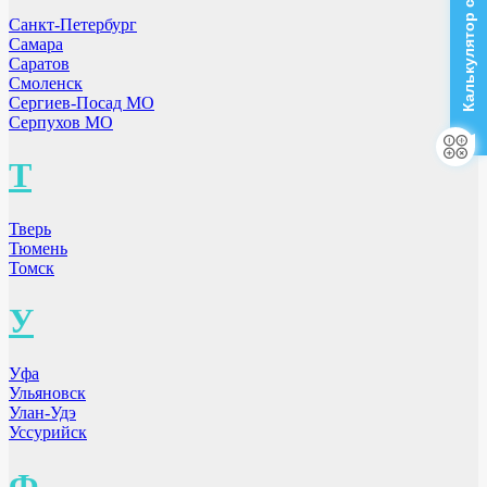
Калькулятор стоимости
Санкт-Петербург
Самара
Саратов
Смоленск
Сергиев-Посад МО
Серпухов МО
Т
Тверь
Тюмень
Томск
У
Уфа
Ульяновск
Улан-Удэ
Уссурийск
Ф