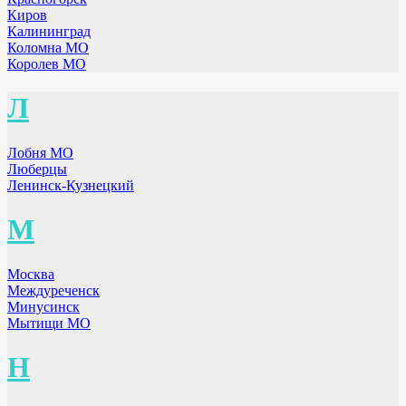
Киров
Калининград
Коломна МО
Королев МО
Л
Лобня МО
Люберцы
Ленинск-Кузнецкий
М
Москва
Междуреченск
Минусинск
Мытищи МО
Н