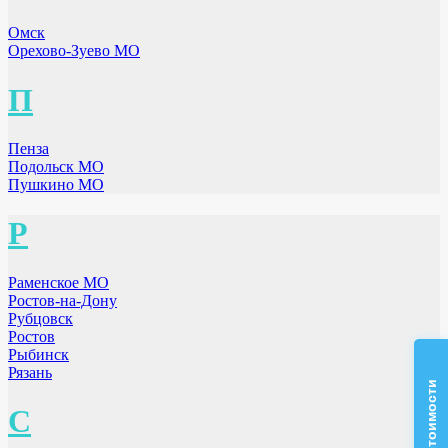
Омск
Орехово-Зуево МО
П
Пенза
Подольск МО
Пушкино МО
Р
Раменское МО
Ростов-на-Дону
Рубцовск
Ростов
Рыбинск
Рязань
С