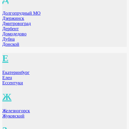
Долгопрудный МО
Дзержинск
Дмитровоград
Дербент
Домодедово
Дубна
Донской
Е
Екатеринбург
Елец
Ессентуки
Ж
Железногорск
Жуковский