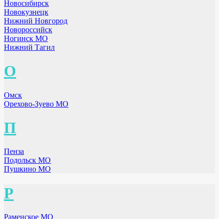
Новосибирск
Новокузнецк
Нижний Новгород
Новороссийск
Ногинск МО
Нижний Тагил
О
Омск
Орехово-Зуево МО
П
Пенза
Подольск МО
Пушкино МО
Р
Раменское МО