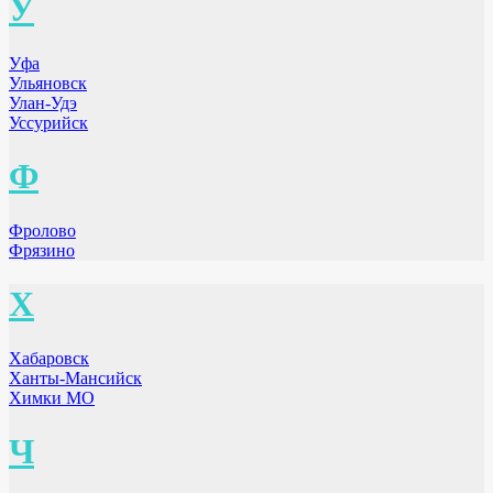
У
Уфа
Ульяновск
Улан-Удэ
Уссурийск
Ф
Фролово
Фрязино
Х
Хабаровск
Ханты-Мансийск
Химки МО
Ч