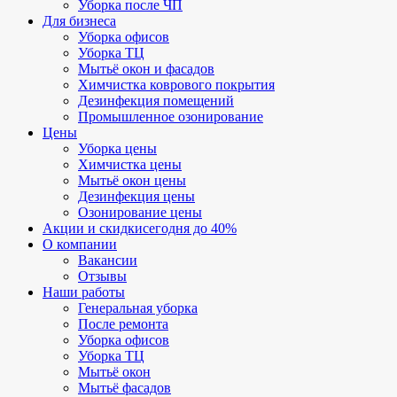
Уборка после ЧП
Для бизнеса
Уборка офисов
Уборка ТЦ
Мытьё окон и фасадов
Химчистка коврового покрытия
Дезинфекция помещений
Промышленное озонирование
Цены
Уборка цены
Химчистка цены
Мытьё окон цены
Дезинфекция цены
Озонирование цены
Акции и скидки
сегодня до 40%
О компании
Вакансии
Отзывы
Наши работы
Генеральная уборка
После ремонта
Уборка офисов
Уборка ТЦ
Мытьё окон
Мытьё фасадов