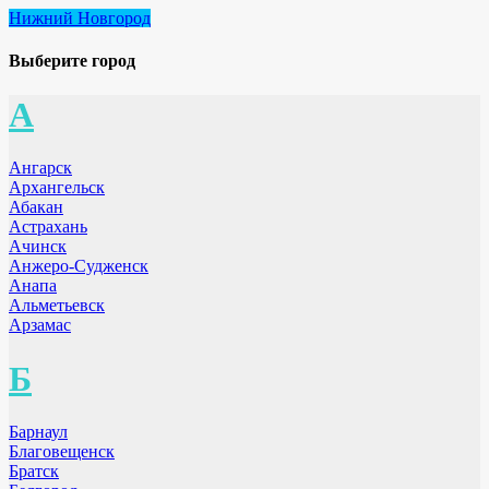
Нижний Новгород
Выберите город
А
Ангарск
Архангельск
Абакан
Астрахань
Ачинск
Анжеро-Судженск
Анапа
Альметьевск
Арзамас
Б
Барнаул
Благовещенск
Братск