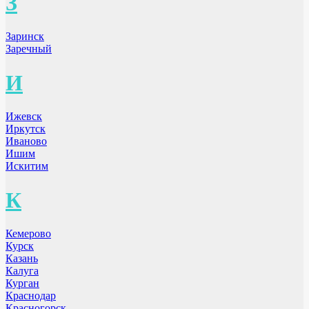
З
Заринск
Заречный
И
Ижевск
Иркутск
Иваново
Ишим
Искитим
К
Кемерово
Курск
Казань
Калуга
Курган
Краснодар
Красногорск