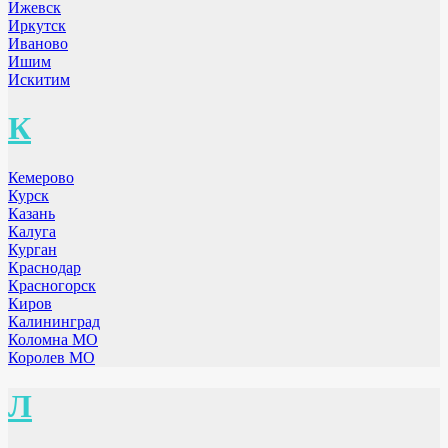
Ижевск
Иркутск
Иваново
Ишим
Искитим
К
Кемерово
Курск
Казань
Калуга
Курган
Краснодар
Красногорск
Киров
Калининград
Коломна МО
Королев МО
Л