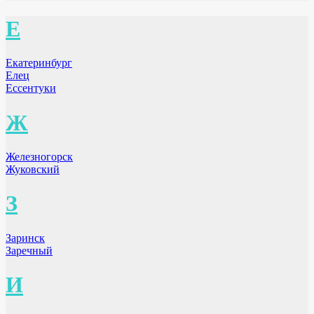
Е
Екатеринбург
Елец
Ессентуки
Ж
Железногорск
Жуковский
З
Заринск
Заречный
И