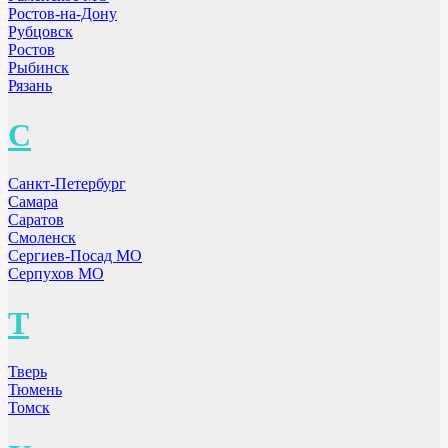
Ростов-на-Дону
Рубцовск
Ростов
Рыбинск
Рязань
С
Санкт-Петербург
Самара
Саратов
Смоленск
Сергиев-Посад МО
Серпухов МО
Т
Тверь
Тюмень
Томск