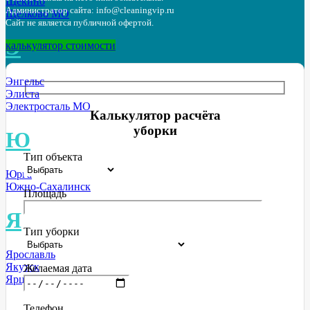
Щёкино
Администратор сайта: info@cleaningvip.ru
Щёлково МО
Сайт не является публичной офертой.
Э
калькулятор стоимости
Энгельс
Элиста
Электросталь МО
Калькулятор расчёта
уборки
Ю
Тип объекта
Юрга
Южно-Сахалинск
Площадь
Я
Тип уборки
Ярославль
Якутск
Желаемая дата
Ярцево
Телефон