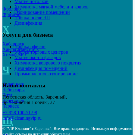
Мытье потолков
Химчистка мягкой мебели и ковров
Фролово
Озонирование помещений
Фрязино
Уборка после ЧП
Дезинфекция
Х
Услуги для бизнеса
Хабаровск
Уборка офисов
Ханты-Мансийск
Уборка торговых центров
Химки МО
Мытьё окон и фасадов
Химчистка коврового покрытия
Ч
Дезинфекция помещений
Промышленное озонирование
Челябинск
Наши контакты
Чебоксары
Чита
Пензенская область, Заречный,
Череповец
пр-т 30-летия Победы, 37
Черкеск
+7 958 100-51-98
Щ
info@cleaningvip.ru
© "VIP-Клининг" г. Заречный.
Все права защищены. Используя информацию
с сайта ссылка на источник обязательна.