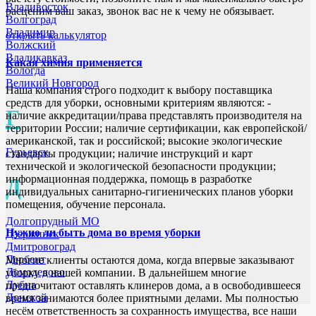
Владивосток
расценим ваш заказ, звонок вас не к чему не обязывает.
Волгоград
Владимир
открыть калькулятор
Волжский
Владикавказ
Какая химия применяется
Вологда
Великий Новгород
Наша компания строго подходит к выбору поставщика
средств для уборки, основными критериям являются: -
Г
наличие аккредитации/права представлять производителя на
территории России; наличие сертификации, как европейской/
американской, так и российской; высокие экологические
Гурьевск
стандарты продукции; наличие инструкций и карт
технической и экологической безопасности продукции;
информационная поддержка, помощь в разработке
Д
индивидуальных санитарно-гигиенических планов уборки
помещения, обучение персонала.
Долгопрудный МО
Нужно ли быть дома во время уборки
Дзержинск
Дмитровоград
Дербент
Многие клиенты остаются дома, когда впервые заказывают
Домодедово
уборку в нашей компании. В дальнейшем многие
Дубна
предпочитают оставлять клинеров дома, а в освободившееся
Донской
время занимаются более приятными делами. Мы полностью
несём ответственность за сохранность имущества, все наши