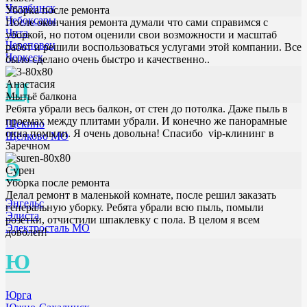
Челябинск
Уборка после ремонта
Чебоксары
После окончания ремонта думали что сами справимся с
Чита
уборкой, но потом оценили свои возможности и масштаб
Череповец
работ и решили воспользоваться услугами этой компании. Все
Черкеск
было сделано очень быстро и качественно..
Анастасия
Щ
Мытьё балкона
Ребята убрали весь балкон, от стен до потолка. Даже пыль в
проемах между плитами убрали. И конечно же панорамные
Щёкино
окна помыли. Я очень довольна! Спасибо vip-клининг в
Щёлково МО
Заречном
Э
Сурен
Уборка после ремонта
Делал ремонт в маленькой комнате, после решил заказать
Энгельс
генеральную уборку. Ребята убрали всю пыль, помыли
Элиста
розетки, отчистили шпаклевку с пола. В целом я всем
Электросталь МО
доволен!
Ю
Юрга