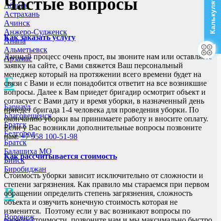
Частые вопросы
Абакан
Астрахань
Ачинск
Анжеро-Судженск
Как заказать услугу
Анапа
Альметьевск
Данный процесс очень прост, вы звоните нам или оставляете
Арзамас
заявку на сайте, с Вами свяжется Ваш персональный
менеджер который на протяжении всего времени будет на
Б
связи с Вами и если понадобится ответит на все возникшие
вопросы. Далее к Вам приедет бригадир осмотрит объект и
согласует с Вами дату и время уборки, в назначенный день
Барнаул
приедет бригада 1-4 человека для проведения уборки. По
Благовещенск
окончанию уборки вы принимаете работу и вносите оплату.
Братск
Если у Вас возникли дополнительные вопросы позвоните
Белгород
нам:
+7 958 100-51-98
Братск
Балашиха МО
Как рассчитывается стоимость
Бийск
Биробиджан
Стоимость уборки зависит исключительно от сложности и
степени загрязнения. Как правило мы стараемся при первом
В
обращении определить степень загрязнения, сложность
объекта и озвучить конечную стоимость которая не
изменится. Поэтому если у вас возникают вопросы по
Воронеж
расчёту стоимости, позвоните нам и мы максимально быстро