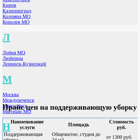
Киров
Калининград
Коломна МО
Королев МО
Л
Лобня МО
Люберцы
Ленинск-Кузнецкий
М
Москва
Междуреченск
Минусинск
Прайс цен на поддерживающую уборку
Мытищи МО
Наименование
Стоимость
Н
Площадь
услуги
руб.
Поддерживающая
Общежитие, студия до
от 1300 руб.
уборка
24 м2