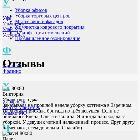
У
Уборка офисов
Уборка торговых центров
Уфа
Мытьё окон и фасадов
Ульяновск
Химчистка коврового покрытия
Улан-Удэ
Дезинфекция помещений
Уссурийск
Промышленное озонирование
Ф
Отзывы
Фролово
Фрязино
Х
Виктория
Уборка коттеджа
Хабаровск
Заказывала на прошлой неделе уборку коттеджа в Заречном.
Ханты-Мансийск
На уборку приехала бригада из трёх девушек. Если не
Химки МО
ошибаюсь Елена, Ольга и Галина. Я иногда наблюдала за
уборкой. У девушек четкий налаженный процесс. Друг другу
Ч
не мешают, всем довольна! Спасибо)
Павел