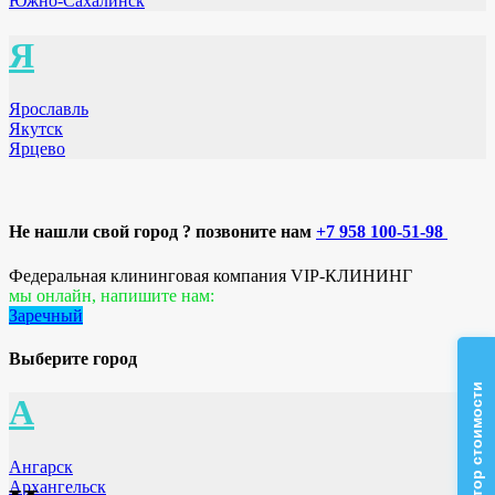
Южно-Сахалинск
Я
Ярославль
Якутск
Ярцево
Не нашли свой город ? позвоните нам
+7 958 100-51-98
Федеральная клининговая компания VIP-КЛИНИНГ
мы онлайн, напишите нам:
Заречный
Выберите город
Калькулятор стоимости
А
Ангарск
Архангельск