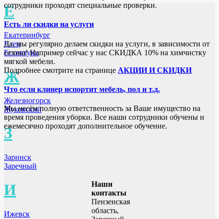
сотрудники проходят специальные проверки.
Е
Есть ли скидки на услуги
Екатеринбург
Да, мы регулярно делаем скидки на услуги, в зависимости от
Елец
сезона! Например сейчас у нас СКИДКА 10% на химчистку
Ессентуки
мягкой мебели.
Подробнее смотрите на странице
АКЦИИ И СКИДКИ
Ж
Что если клинер испортит мебель, пол и т.д.
Железногорск
Мы несём полную ответственность за Ваше имущество на
Жуковский
время проведения уборки. Все наши сотрудники обучены и
ежемесячно проходят дополнительное обучение.
З
Заринск
Заречный
Наши
И
контакты
Пензенская
область,
Ижевск