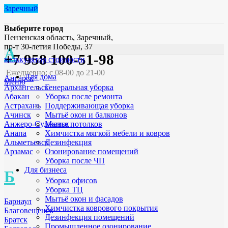
Заречный
Выберите город
Пензенская область, Заречный,
пр-т 30-летия Победы, 37
А
+7 958 100-51-98
калькулятор стоимости
Ежедневно: с 08-00 до 21-00
Для дома
Ангарск
Меню
Генеральная уборка
Архангельск
Уборка после ремонта
Абакан
Поддерживающая уборка
Астрахань
Мытьё окон и балконов
Ачинск
Мытье потолков
Анжеро-Судженск
Химчистка мягкой мебели и ковров
Анапа
Дезинфекция
Альметьевск
Озонирование помещений
Арзамас
Уборка после ЧП
Для бизнеса
Б
Уборка офисов
Уборка ТЦ
Мытьё окон и фасадов
Барнаул
Химчистка коврового покрытия
Благовещенск
Дезинфекция помещений
Братск
Промышленное озонирование