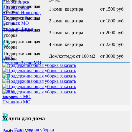
Новосибирск
Поддерживающая
Новокузнецк
1 комн. квартира
от 1500 руб.
уборка
Нижний Новгород
Новороссийск
Поддерживающая
2 комн. квартира
от 1800 руб.
Ногинск МО
уборка
Нижний Тагил
Поддерживающая
3 комн. квартира
от 2000 руб.
уборка
О
Поддерживающая
4 комн. квартира
от 2200 руб.
уборка
Поддерживающая
Дом/коттедж от 100 м2
от 3000 руб.
Омск
уборка
Орехово-Зуево МО
П
Пенза
Подольск МО
закрыть
Пушкино МО
Р
Услуги для дома
Генеральная уборка
Раменское МО