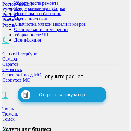
Уборка после ремонта
Ростов-на-Дону
Поддерживающая уборка
Рубцовск
Мытьё окон и балконов
Ростов
Мытье потолков
Рыбинск
Химчистка мягкой мебели и ковров
Рязань
Озонирование помещений
Уборка после ЧП
С
Дезинфекция
Санкт-Петербург
Самара
Саратов
Смоленск
Сергиев-Посад МО
Получите расчёт
Серпухов МО
Т
Открыть калькулятор
Тверь
Тюмень
Томск
Услуги для бизнеса