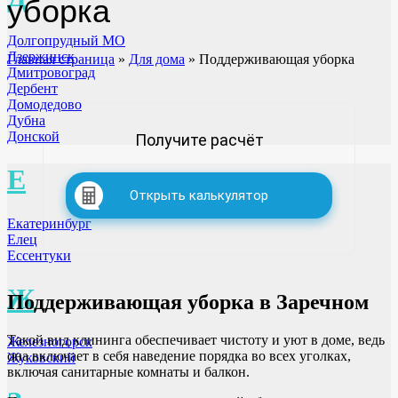
уборка
Долгопрудный МО
Дзержинск
Главная страница
»
Для дома
»
Поддерживающая уборка
Дмитровоград
Дербент
Домодедово
Дубна
Донской
Получите расчёт
Е
Открыть калькулятор
Екатеринбург
Елец
Ессентуки
Ж
Поддерживающая уборка
в Заречном
Такой вид клининга обеспечивает чистоту и уют в доме, ведь
Железногорск
она включает в себя наведение порядка во всех уголках,
Жуковский
включая санитарные комнаты и балкон.