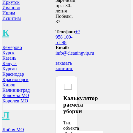
Заречный,
Иркутск
пр-т 30-
Иваново
летия
Ишим
Победы,
Искитим
37
К
Телефон:
+7
958 100-
51-98
Кемерово
Email:
Курск
info@cleaningvip.ru
Казань
заказать
Калуга
клининг
Курган
Краснодар
Красногорск
Киров
Калининград
Коломна МО
Калькулятор
Королев МО
расчёта
уборки
Л
Тип
объекта
Лобня МО