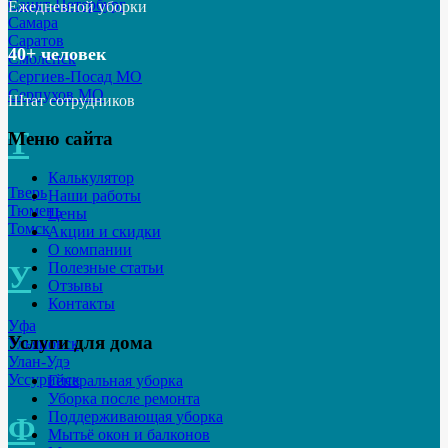
Санкт-Петербург
Ежедневной уборки
Самара
Саратов
40+ человек
Смоленск
Сергиев-Посад МО
Серпухов МО
Штат сотрудников
Т
Меню сайта
Калькулятор
Тверь
Наши работы
Тюмень
Цены
Томск
Акции и скидки
О компании
У
Полезные статьи
Отзывы
Контакты
Уфа
Услуги для дома
Ульяновск
Улан-Удэ
Уссурийск
Генеральная уборка
Уборка после ремонта
Поддерживающая уборка
Ф
Мытьё окон и балконов