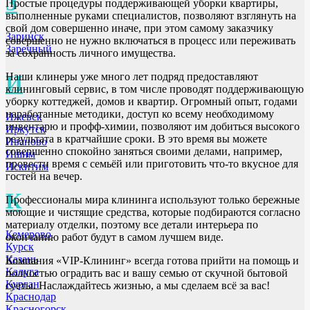
З
Простые процедуры поддерживающей уборки квартиры,
выполненные руками специалистов, позволяют взглянуть на
свой дом совершенно иначе, при этом самому заказчику
Заринск
совершенно не нужно включаться в процесс или переживать
Заречный
за сохранность личного имущества.
И
Наши клинеры уже много лет подряд предоставляют
клининговый сервис, в том числе проводят поддерживающую
уборку коттеджей, домов и квартир. Огромный опыт, годами
наработанные методики, доступ ко всему необходимому
Ижевск
инвентарю и профф-химии, позволяют им добиться высокого
Иркутск
результата в кратчайшие сроки. В это время вы можете
Иваново
совершенно спокойно заняться своими делами, например,
Ишим
провести время с семьёй или приготовить что-то вкусное для
Искитим
гостей на вечер.
К
Профессионалы мира клининга используют только бережные
моющие и чистящие средства, которые подбираются согласно
материалу отделки, поэтому все детали интерьера по
Кемерово
окончанию работ будут в самом лучшем виде.
Курск
Казань
Компания «VIP-Клининг» всегда готова прийти на помощь и
Калуга
полностью оградить вас и вашу семью от скучной бытовой
Курган
суеты. Наслаждайтесь жизнью, а мы сделаем всё за вас!
Краснодар
Красногорск