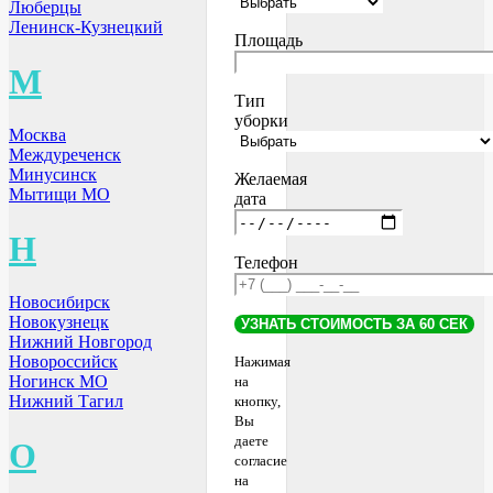
Люберцы
Ленинск-Кузнецкий
Площадь
М
Тип
уборки
Москва
Междуреченск
Минусинск
Желаемая
Мытищи МО
дата
Н
Телефон
Новосибирск
Новокузнецк
Нижний Новгород
Новороссийск
Нажимая
Ногинск МО
на
Нижний Тагил
кнопку,
Вы
даете
О
согласие
на