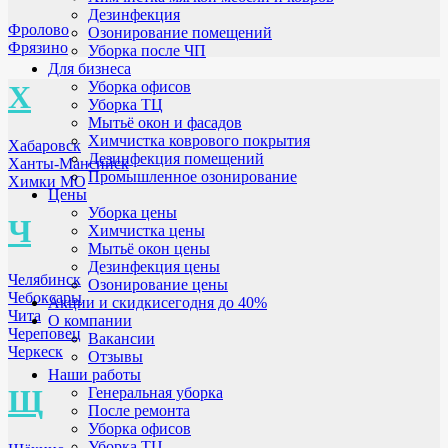
Дезинфекция
Фролово
Озонирование помещений
Фрязино
Уборка после ЧП
Для бизнеса
Уборка офисов
Х
Уборка ТЦ
Мытьё окон и фасадов
Химчистка коврового покрытия
Хабаровск
Дезинфекция помещений
Ханты-Мансийск
Промышленное озонирование
Химки МО
Цены
Уборка цены
Ч
Химчистка цены
Мытьё окон цены
Дезинфекция цены
Челябинск
Озонирование цены
Чебоксары
Акции и скидки
сегодня до 40%
Чита
О компании
Череповец
Вакансии
Черкеск
Отзывы
Наши работы
Щ
Генеральная уборка
После ремонта
Уборка офисов
Уборка ТЦ