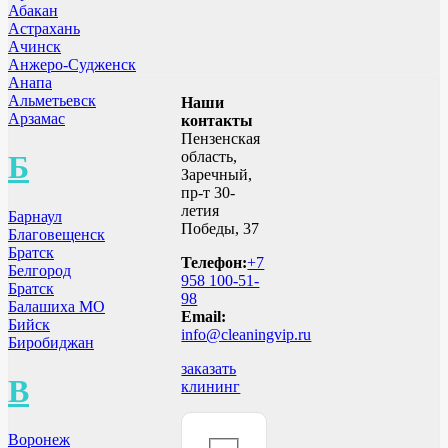
Абакан
Астрахань
Ачинск
Анжеро-Судженск
Анапа
Альметьевск
Наши
Арзамас
контакты
Пензенская
область,
Б
Заречный,
пр-т 30-
летия
Барнаул
Победы, 37
Благовещенск
Братск
Телефон:
+7
Белгород
958 100-51-
Братск
98
Балашиха МО
Email:
Бийск
info@cleaningvip.ru
Биробиджан
заказать
В
клининг
Воронеж