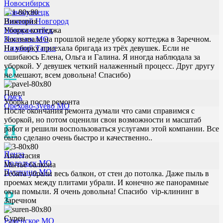
Новосибирск
Новокузнецк
Виктория
Нижний Новгород
Уборка коттеджа
Новороссийск
Заказывала на прошлой неделе уборку коттеджа в Заречном.
Ногинск МО
На уборку приехала бригада из трёх девушек. Если не
Нижний Тагил
ошибаюсь Елена, Ольга и Галина. Я иногда наблюдала за
уборкой. У девушек четкий налаженный процесс. Друг другу
О
не мешают, всем довольна! Спасибо)
Павел
Омск
Уборка после ремонта
Орехово-Зуево МО
После окончания ремонта думали что сами справимся с
уборкой, но потом оценили свои возможности и масштаб
П
работ и решили воспользоваться услугами этой компании. Все
было сделано очень быстро и качественно..
Пенза
Анастасия
Подольск МО
Мытьё балкона
Пушкино МО
Ребята убрали весь балкон, от стен до потолка. Даже пыль в
проемах между плитами убрали. И конечно же панорамные
окна помыли. Я очень довольна! Спасибо vip-клининг в
Р
Заречном
Сурен
Раменское МО