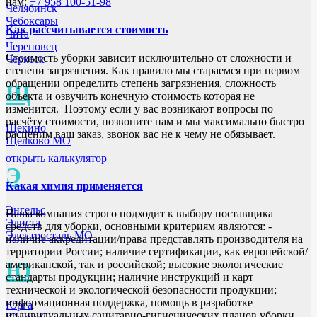
нам:
+7 958 100-51-98
Челябинск
Чебоксары
Как рассчитывается стоимость
Чита
Череповец
Стоимость уборки зависит исключительно от сложности и
Черкеск
степени загрязнения. Как правило мы стараемся при первом
обращении определить степень загрязнения, сложность
Щ
объекта и озвучить конечную стоимость которая не
изменится. Поэтому если у вас возникают вопросы по
расчёту стоимости, позвоните нам и мы максимально быстро
Щёкино
расценим ваш заказ, звонок вас не к чему не обязывает.
Щёлково МО
открыть калькулятор
Э
Какая химия применяется
Энгельс
Наша компания строго подходит к выбору поставщика
Элиста
средств для уборки, основными критериям являются: -
Электросталь МО
наличие аккредитации/права представлять производителя на
территории России; наличие сертификации, как европейской/
Ю
американской, так и российской; высокие экологические
стандарты продукции; наличие инструкций и карт
технической и экологической безопасности продукции;
информационная поддержка, помощь в разработке
Юрга
индивидуальных санитарно-гигиенических планов уборки