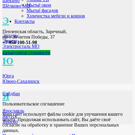
Щёкино
Мытьё окон
Щёлково МО
Мытьё фасадов
Химчистка мебели и ковров
Э
Контакты
Пензенская область, Заречный,
Энгельс
пр-т 30-летия Победы, 37
Элиста
+7 958 100-51-98
Электросталь МО
калькулятор стоимости
Ю
Юрга
Южно-Сахалинск
Я
Сайдбар
Пользовательское соглашение
Ярославль
Наш сайт использует файлы cookie для улучшения вашего
Якутск
опыта. Продолжая использовать сайт, Вы даёте своё
Ярцево
согласие на обработку и хранение Ваших персональных
данных.