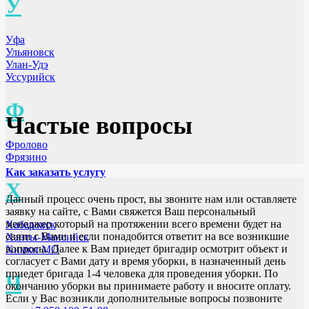
У
Уфа
Ульяновск
Улан-Удэ
Уссурийск
Ф
Частые вопросы
Фролово
Фрязино
Как заказать услугу
Х
Данный процесс очень прост, вы звоните нам или оставляете
заявку на сайте, с Вами свяжется Ваш персональный
менеджер который на протяжении всего времени будет на
Хабаровск
связи с Вами и если понадобится ответит на все возникшие
Ханты-Мансийск
вопросы. Далее к Вам приедет бригадир осмотрит объект и
Химки МО
согласует с Вами дату и время уборки, в назначенный день
приедет бригада 1-4 человека для проведения уборки. По
Ч
окончанию уборки вы принимаете работу и вносите оплату.
Если у Вас возникли дополнительные вопросы позвоните