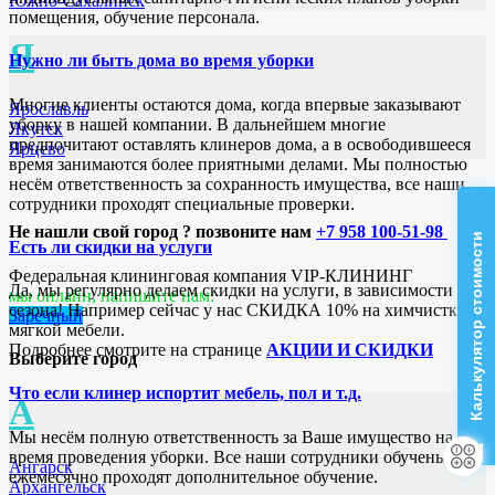
Южно-Сахалинск
помещения, обучение персонала.
Я
Нужно ли быть дома во время уборки
Многие клиенты остаются дома, когда впервые заказывают
Ярославль
уборку в нашей компании. В дальнейшем многие
Якутск
предпочитают оставлять клинеров дома, а в освободившееся
Ярцево
время занимаются более приятными делами. Мы полностью
несём ответственность за сохранность имущества, все наши
сотрудники проходят специальные проверки.
Не нашли свой город ? позвоните нам
+7 958 100-51-98
Калькулятор стоимости
Есть ли скидки на услуги
Федеральная клининговая компания VIP-КЛИНИНГ
Да, мы регулярно делаем скидки на услуги, в зависимости от
мы онлайн, напишите нам:
сезона! Например сейчас у нас СКИДКА 10% на химчистку
Заречный
мягкой мебели.
Подробнее смотрите на странице
АКЦИИ И СКИДКИ
Выберите город
Что если клинер испортит мебель, пол и т.д.
А
Мы несём полную ответственность за Ваше имущество на
время проведения уборки. Все наши сотрудники обучены и
Ангарск
ежемесячно проходят дополнительное обучение.
Архангельск