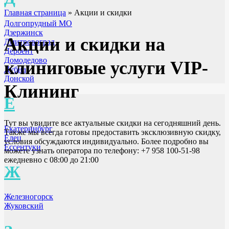
Главная страница
»
Акции и скидки
Долгопрудный МО
Дзержинск
Акции и скидки на
Дмитровоград
Дербент
Домодедово
клиниговые услуги VIP-
Дубна
Донской
Клининг
Е
Тут вы увидите все актуальные скидки на сегодняшний день.
Екатеринбург
Также мы всегда готовы предоставить эксклюзивную скидку,
Елец
условия обсуждаются индивидуально. Более подробно вы
Ессентуки
можете узнать оператора по телефону: +7 958 100-51-98
ежедневно с 08:00 до 21:00
Ж
Железногорск
Жуковский