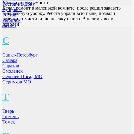
Уборка после ремонта
Ростов-на-Дону
Делал ремонт в маленькой комнате, после решил заказать
Рубцовск
генеральную уборку. Ребята убрали всю пыль, помыли
Ростов
розетки, отчистили шпаклевку с пола. В целом я всем
Рыбинск
доволен!
Рязань
С
Санкт-Петербург
Самара
Саратов
Смоленск
Сергиев-Посад МО
Серпухов МО
Т
Тверь
Тюмень
Томск