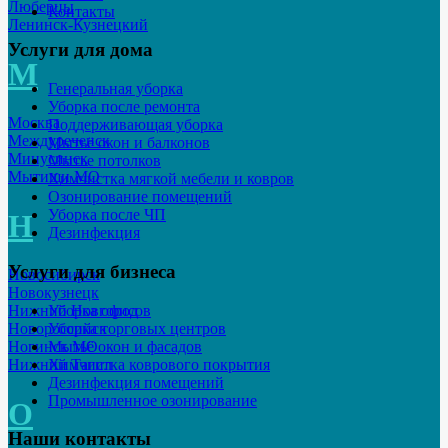
Люберцы
Контакты
Ленинск-Кузнецкий
Услуги для дома
М
Генеральная уборка
Уборка после ремонта
Москва
Поддерживающая уборка
Междуреченск
Мытьё окон и балконов
Минусинск
Мытье потолков
Мытищи МО
Химчистка мягкой мебели и ковров
Озонирование помещений
Уборка после ЧП
Н
Дезинфекция
Услуги для бизнеса
Новосибирск
Новокузнецк
Уборка офисов
Нижний Новгород
Уборка торговых центров
Новороссийск
Мытьё окон и фасадов
Ногинск МО
Химчистка коврового покрытия
Нижний Тагил
Дезинфекция помещений
Промышленное озонирование
О
Наши контакты