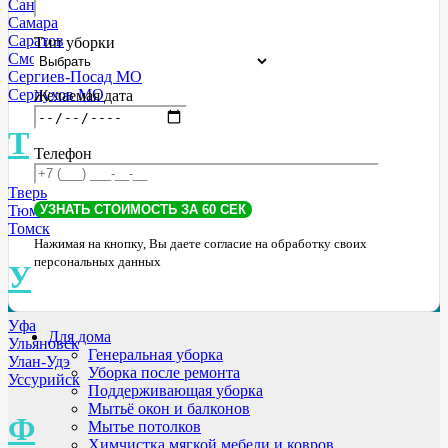
Санкт-Петербург
Самара
Саратов
Тип уборки
Смоленск
Сергиев-Посад МО
Серпухов МО
Желаемая дата
Т
Телефон
Тверь
Тюмень
Томск
Нажимая на кнопку, Вы даете согласие на обработку своих
персональных данных
У
Уфа
Для дома
Ульяновск
Генеральная уборка
Улан-Удэ
Уборка после ремонта
Уссурийск
Поддерживающая уборка
Мытьё окон и балконов
Ф
Мытье потолков
Химчистка мягкой мебели и ковров