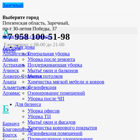
Заречный
Выберите город
Пензенская область, Заречный,
пр-т 30-летия Победы, 37
А
+7 958 100-51-98
калькулятор стоимости
Ежедневно: с 08-00 до 21-00
Для дома
Ангарск
Меню
Генеральная уборка
Архангельск
Уборка после ремонта
Абакан
Поддерживающая уборка
Астрахань
Мытьё окон и балконов
Ачинск
Мытье потолков
Анжеро-Судженск
Химчистка мягкой мебели и ковров
Анапа
Дезинфекция
Альметьевск
Озонирование помещений
Арзамас
Уборка после ЧП
Для бизнеса
Б
Уборка офисов
Уборка ТЦ
Мытьё окон и фасадов
Барнаул
Химчистка коврового покрытия
Благовещенск
Дезинфекция помещений
Братск
Промышленное озонирование