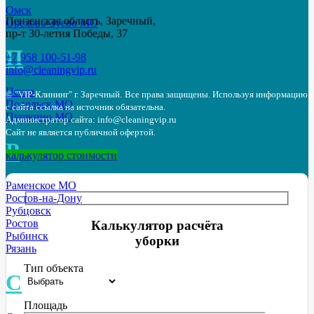
Омск
Пензенская область, Заречный,
Орехово-Зуево МО
пр-т 30-летия Победы, 37
П
+7 958 100-51-98
info@cleaningvip.ru
Пенза
© "VIP-Клининг" г. Заречный.
Все права защищены. Используя информацию
Подольск МО
с сайта ссылка на источник обязательна.
Пушкино МО
Администратор сайта: info@cleaningvip.ru
Сайт не является публичной офертой.
Р
калькулятор стоимости
Раменское МО
Ростов-на-Дону
Рубцовск
Ростов
Калькулятор расчёта
Рыбинск
уборки
Рязань
Тип объекта
С
Площадь