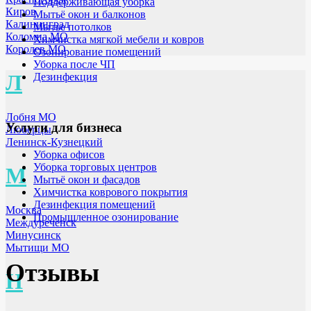
Поддерживающая уборка
Киров
Мытьё окон и балконов
Калининград
Мытье потолков
Коломна МО
Химчистка мягкой мебели и ковров
Королев МО
Озонирование помещений
Уборка после ЧП
Л
Дезинфекция
Лобня МО
Услуги для бизнеса
Люберцы
Ленинск-Кузнецкий
Уборка офисов
Уборка торговых центров
М
Мытьё окон и фасадов
Химчистка коврового покрытия
Дезинфекция помещений
Москва
Промышленное озонирование
Междуреченск
Минусинск
Мытищи МО
Отзывы
Н