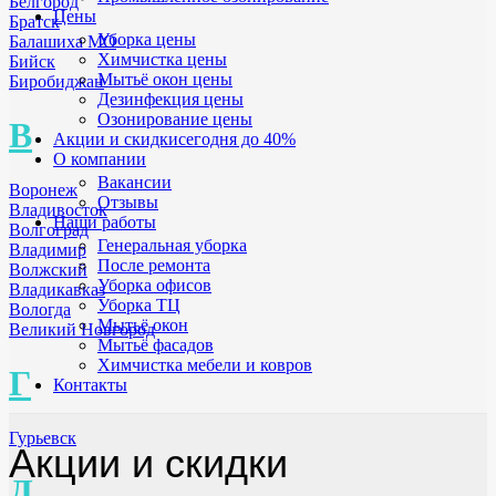
Белгород
Цены
Братск
Уборка цены
Балашиха МО
Химчистка цены
Бийск
Мытьё окон цены
Биробиджан
Дезинфекция цены
Озонирование цены
В
Акции и скидки
сегодня до 40%
О компании
Вакансии
Воронеж
Отзывы
Владивосток
Наши работы
Волгоград
Генеральная уборка
Владимир
После ремонта
Волжский
Уборка офисов
Владикавказ
Уборка ТЦ
Вологда
Мытьё окон
Великий Новгород
Мытьё фасадов
Химчистка мебели и ковров
Г
Контакты
Гурьевск
Акции и скидки
Д