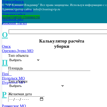
Новосибирск
© "VIP-Клининг-Владимир"
Все права защищены. Используя информацию с са
Новокузнецк
Администратор сайта: info@cleaningvip.ru
Нижний Новгород
Новороссийск
калькулятор стоимости
Ногинск МО
Нижний Тагил
О
Калькулятор расчёта
уборки
Омск
Орехово-Зуево МО
Тип объекта
П
Площадь
Пенза
Подольск МО
Тип уборки
Пушкино МО
Р
Желаемая дата
Раменское МО