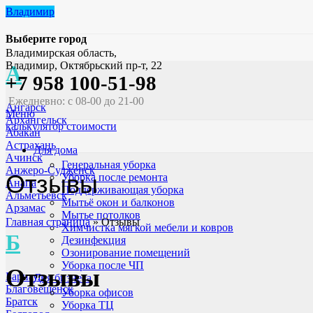
Владимир
Выберите город
Владимирская область,
Владимир, Октябрьский пр-т, 22
А
+7 958 100-51-98
Ежедневно: с 08-00 до 21-00
Ангарск
Меню
Архангельск
калькулятор стоимости
Абакан
Астрахань
Для дома
Ачинск
Генеральная уборка
Анжеро-Судженск
Отзывы
Уборка после ремонта
Анапа
Поддерживающая уборка
Альметьевск
Мытьё окон и балконов
Арзамас
Мытье потолков
Главная страница
»
Отзывы
Химчистка мягкой мебели и ковров
Б
Дезинфекция
Озонирование помещений
Уборка после ЧП
Отзывы
Барнаул
Для бизнеса
Благовещенск
Уборка офисов
Братск
Уборка ТЦ