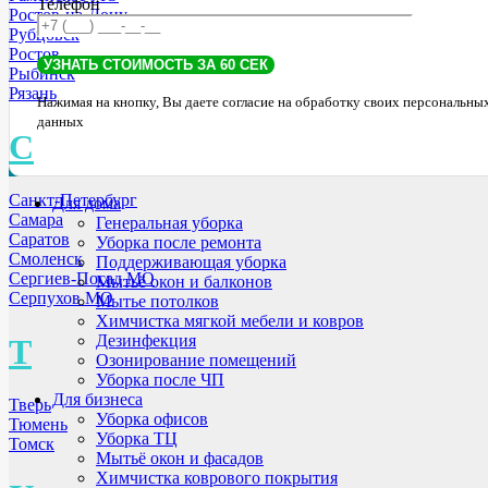
Телефон
Ростов-на-Дону
Рубцовск
Ростов
Рыбинск
Рязань
Нажимая на кнопку, Вы даете согласие на обработку своих персональны
данных
С
Санкт-Петербург
Для дома
Самара
Генеральная уборка
Саратов
Уборка после ремонта
Смоленск
Поддерживающая уборка
Сергиев-Посад МО
Мытьё окон и балконов
Серпухов МО
Мытье потолков
Химчистка мягкой мебели и ковров
Дезинфекция
Т
Озонирование помещений
Уборка после ЧП
Для бизнеса
Тверь
Уборка офисов
Тюмень
Уборка ТЦ
Томск
Мытьё окон и фасадов
Химчистка коврового покрытия