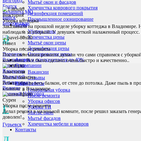
Белгород
Мытьё окон и фасадов
Братск
Химчистка коврового покрытия
Балашиха МО
Дезинфекция помещений
Виктория
Бийск
Промышленное озонирование
Уборка коттеджа
Биробиджан
Цены
Заказывала на прошлой неделе уборку коттеджа в Владимире. Н
Уборка цены
наблюдала за уборкой. У девушек четкий налаженный процесс. 
В
Химчистка цены
Мытьё окон цены
Павел
Дезинфекция цены
Уборка после ремонта
Воронеж
Озонирование цены
После окончания ремонта думали что сами справимся с уборко
Владивосток
Акции и скидки
сегодня до 40%
компании. Все было сделано очень быстро и качественно..
Волгоград
О компании
Владимир
Анастасия
Вакансии
Волжский
Мытьё балкона
Отзывы
Владикавказ
Ребята убрали весь балкон, от стен до потолка. Даже пыль в 
Наши работы
Вологда
клининг в Владимире
Генеральная уборка
Великий Новгород
После ремонта
Сурен
Уборка офисов
Уборка после ремонта
Г
Уборка ТЦ
Делал ремонт в маленькой комнате, после решил заказать генер
Мытьё окон
доволен!
Мытьё фасадов
Химчистка мебели и ковров
Гурьевск
Контакты
Д