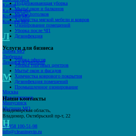
Поддерживающая уборка
Киров
Мытьё окон и балконов
Калининград
Мытье потолков
Коломна МО
Химчистка мягкой мебели и ковров
Королев МО
Озонирование помещений
Уборка после ЧП
Л
Дезинфекция
Услуги для бизнеса
Лобня МО
Люберцы
Уборка офисов
Ленинск-Кузнецкий
Уборка торговых центров
Мытьё окон и фасадов
М
Химчистка коврового покрытия
Дезинфекция помещений
Промышленное озонирование
Москва
Междуреченск
Наши контакты
Минусинск
Мытищи МО
Владимирская область,
Владимир, Октябрьский пр-т, 22
Н
+7 958 100-51-98
info@cleaningvip.ru