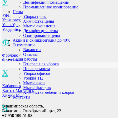
У
Дезинфекция помещений
Промышленное озонирование
Цены
Уфа
Уборка цены
Ульяновск
Химчистка цены
Улан-Удэ
Мытьё окон цены
Уссурийск
Дезинфекция цены
Озонирование цены
Ф
Акции и скидки
сегодня до 40%
О компании
Вакансии
Отзывы
Фролово
Наши работы
Фрязино
Генеральная уборка
После ремонта
Х
Уборка офисов
Уборка ТЦ
Мытьё окон
Хабаровск
Мытьё фасадов
Ханты-Мансийск
Химчистка мебели и ковров
Химки МО
Контакты
Ч
Владимирская область,
Владимир, Октябрьский пр-т, 22
+7 958 100-51-98