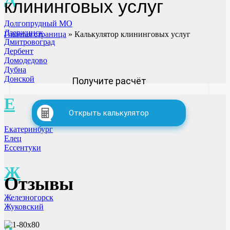
клининговых услуг
Долгопрудный МО
Дзержинск
Главная страница
»
Калькулятор клининговых услуг
Дмитровоград
Дербент
Домодедово
Дубна
Донской
Получите расчёт
Е
Открыть калькулятор
Екатеринбург
Елец
Ессентуки
Ж
Отзывы
Железногорск
Жуковский