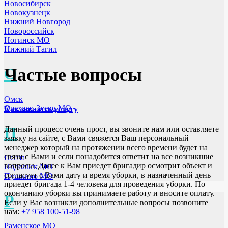
Новосибирск
Новокузнецк
Нижний Новгород
Новороссийск
Ногинск МО
Нижний Тагил
О
Частые вопросы
Омск
Орехово-Зуево МО
Как заказать услугу
П
Данный процесс очень прост, вы звоните нам или оставляете
заявку на сайте, с Вами свяжется Ваш персональный
менеджер который на протяжении всего времени будет на
связи с Вами и если понадобится ответит на все возникшие
Пенза
вопросы. Далее к Вам приедет бригадир осмотрит объект и
Подольск МО
согласует с Вами дату и время уборки, в назначенный день
Пушкино МО
приедет бригада 1-4 человека для проведения уборки. По
окончанию уборки вы принимаете работу и вносите оплату.
Р
Если у Вас возникли дополнительные вопросы позвоните
нам:
+7 958 100-51-98
Раменское МО