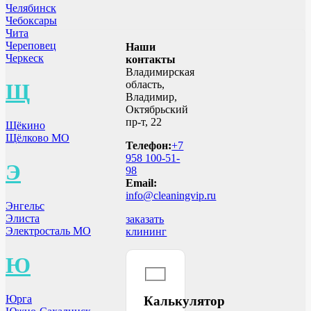
Челябинск
Чебоксары
Чита
Череповец
Наши
Черкеск
контакты
Владимирская
область,
Щ
Владимир,
Октябрьский
пр-т, 22
Щёкино
Щёлково МО
Телефон:
+7
958 100-51-
Э
98
Email:
info@cleaningvip.ru
Энгельс
Элиста
заказать
Электросталь МО
клининг
Ю
Юрга
Калькулятор