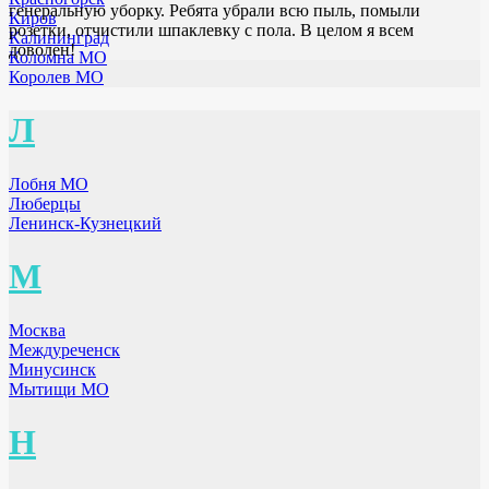
генеральную уборку. Ребята убрали всю пыль, помыли
Киров
розетки, отчистили шпаклевку с пола. В целом я всем
Калининград
доволен!
Коломна МО
Королев МО
Л
Лобня МО
Люберцы
Ленинск-Кузнецкий
М
Москва
Междуреченск
Минусинск
Мытищи МО
Н