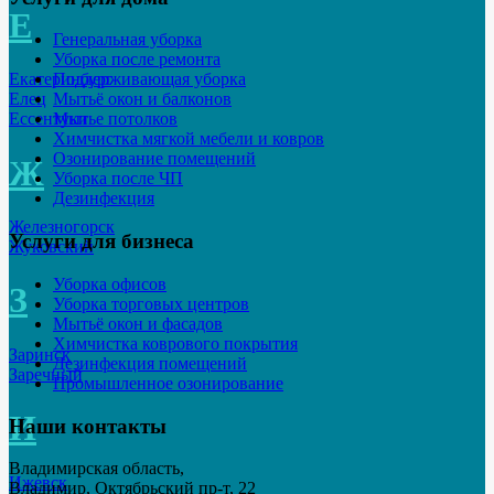
Е
Генеральная уборка
Уборка после ремонта
Екатеринбург
Поддерживающая уборка
Елец
Мытьё окон и балконов
Ессентуки
Мытье потолков
Химчистка мягкой мебели и ковров
Озонирование помещений
Ж
Уборка после ЧП
Дезинфекция
Железногорск
Услуги для бизнеса
Жуковский
Уборка офисов
З
Уборка торговых центров
Мытьё окон и фасадов
Химчистка коврового покрытия
Заринск
Дезинфекция помещений
Заречный
Промышленное озонирование
И
Наши контакты
Владимирская область,
Ижевск
Владимир, Октябрьский пр-т, 22