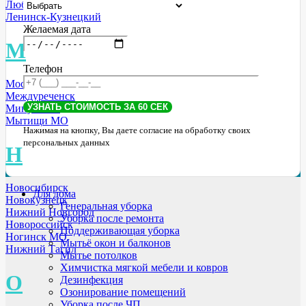
Люберцы
Ленинск-Кузнецкий
Желаемая дата
М
Телефон
Москва
Междуреченск
Минусинск
Мытищи МО
Нажимая на кнопку, Вы даете согласие на обработку своих
персональных данных
Н
Новосибирск
Для дома
Новокузнецк
Генеральная уборка
Нижний Новгород
Уборка после ремонта
Новороссийск
Поддерживающая уборка
Ногинск МО
Мытьё окон и балконов
Нижний Тагил
Мытье потолков
Химчистка мягкой мебели и ковров
О
Дезинфекция
Озонирование помещений
Уборка после ЧП