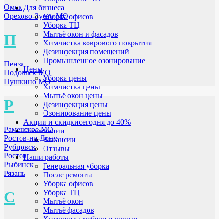
Омск
Для бизнеса
Орехово-Зуево МО
Уборка офисов
Уборка ТЦ
Мытьё окон и фасадов
П
Химчистка коврового покрытия
Дезинфекция помещений
Промышленное озонирование
Пенза
Цены
Подольск МО
Уборка цены
Пушкино МО
Химчистка цены
Мытьё окон цены
Р
Дезинфекция цены
Озонирование цены
Акции и скидки
сегодня до 40%
Раменское МО
О компании
Ростов-на-Дону
Вакансии
Рубцовск
Отзывы
Ростов
Наши работы
Рыбинск
Генеральная уборка
Рязань
После ремонта
Уборка офисов
С
Уборка ТЦ
Мытьё окон
Мытьё фасадов
Химчистка мебели и ковров