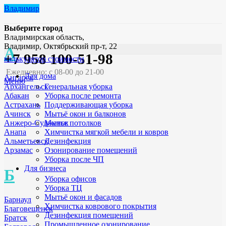
Владимир
Выберите город
Владимирская область,
Владимир, Октябрьский пр-т, 22
А
+7 958 100-51-98
калькулятор стоимости
Ежедневно: с 08-00 до 21-00
Для дома
Ангарск
Меню
Генеральная уборка
Архангельск
Уборка после ремонта
Абакан
Поддерживающая уборка
Астрахань
Мытьё окон и балконов
Ачинск
Мытье потолков
Анжеро-Судженск
Химчистка мягкой мебели и ковров
Анапа
Дезинфекция
Альметьевск
Озонирование помещений
Арзамас
Уборка после ЧП
Для бизнеса
Б
Уборка офисов
Уборка ТЦ
Мытьё окон и фасадов
Барнаул
Химчистка коврового покрытия
Благовещенск
Дезинфекция помещений
Братск
Промышленное озонирование