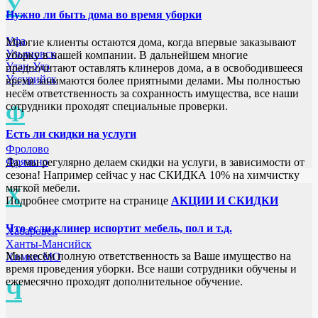
У
Нужно ли быть дома во время уборки
Уфа
Многие клиенты остаются дома, когда впервые заказывают
Ульяновск
уборку в нашей компании. В дальнейшем многие
Улан-Удэ
предпочитают оставлять клинеров дома, а в освободившееся
Уссурийск
время занимаются более приятными делами. Мы полностью
несём ответственность за сохранность имущества, все наши
сотрудники проходят специальные проверки.
Ф
Есть ли скидки на услуги
Фролово
Фрязино
Да, мы регулярно делаем скидки на услуги, в зависимости от
сезона! Например сейчас у нас СКИДКА 10% на химчистку
мягкой мебели.
Х
Подробнее смотрите на странице
АКЦИИ И СКИДКИ
Что если клинер испортит мебель, пол и т.д.
Хабаровск
Ханты-Мансийск
Мы несём полную ответственность за Ваше имущество на
Химки МО
время проведения уборки. Все наши сотрудники обучены и
ежемесячно проходят дополнительное обучение.
Ч