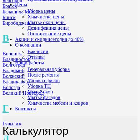
Белгород
Цены
Братск
Уборка цены
Балашиха МО
Химчистка цены
Бийск
Мытьё окон цены
Биробиджан
Дезинфекция цены
Озонирование цены
В
Акции и скидки
сегодня до 40%
О компании
Вакансии
Воронеж
Отзывы
Владивосток
Наши работы
Волгоград
Генеральная уборка
Владимир
После ремонта
Волжский
Уборка офисов
Владикавказ
Уборка ТЦ
Вологда
Мытьё окон
Великий Новгород
Мытьё фасадов
Химчистка мебели и ковров
Г
Контакты
Гурьевск
Калькулятор
Д