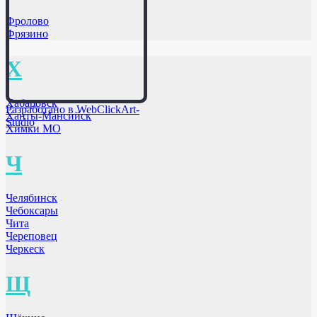
Фролово
Фрязино
Х
Хабаровск
Разработано в WebClickArt-
Ханты-Мансийск
Studio
Химки МО
Ч
Челябинск
Чебоксары
Чита
Череповец
Черкеск
Щ