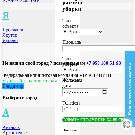
Южно-Сахалинск
расчёта
уборки
Я
Тип
объекта
Ярославль
Якутск
Ярцево
Площадь
Тип
Не нашли свой город ? позвоните нам
+7 958 100-51-98
уборки
Калькулятор стоимости
Федеральная клининговая компания VIP-КЛИНИНГ
Желаемая
мы онлайн, напишите нам:
дата
Владимир
Выберите город
Телефон
А
Ангарск
Нажимая
Архангельск