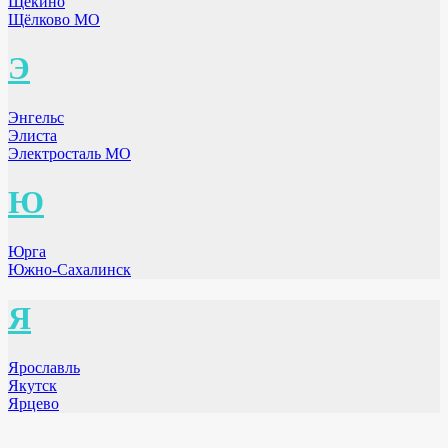
Щёкино
Щёлково МО
Э
Энгельс
Элиста
Электросталь МО
Ю
Юрга
Южно-Сахалинск
Я
Ярославль
Якутск
Ярцево