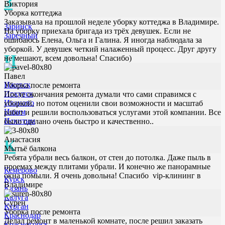
З
Виктория
Уборка коттеджа
Заказывала на прошлой неделе уборку коттеджа в Владимире.
Заринск
На уборку приехала бригада из трёх девушек. Если не
Заречный
ошибаюсь Елена, Ольга и Галина. Я иногда наблюдала за
уборкой. У девушек четкий налаженный процесс. Друг другу
И
не мешают, всем довольна! Спасибо)
Павел
Ижевск
Уборка после ремонта
Иркутск
После окончания ремонта думали что сами справимся с
Иваново
уборкой, но потом оценили свои возможности и масштаб
Ишим
работ и решили воспользоваться услугами этой компании. Все
Искитим
было сделано очень быстро и качественно..
Анастасия
К
Мытьё балкона
Ребята убрали весь балкон, от стен до потолка. Даже пыль в
проемах между плитами убрали. И конечно же панорамные
Кемерово
окна помыли. Я очень довольна! Спасибо vip-клининг в
Курск
Владимире
Казань
Калуга
Сурен
Курган
Уборка после ремонта
Краснодар
Делал ремонт в маленькой комнате, после решил заказать
Красногорск