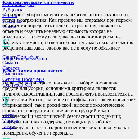
Как рассчитывается стоимость
Ростов-на-Дону
Рубцовск
Стоимость уборки зависит исключительно от сложности и
Ростов
степени загрязнения. Как правило мы стараемся при первом
Рыбинск
обращении определить степень загрязнения, сложность
Рязань
объекта и озвучить конечную стоимость которая не
изменится. Поэтому если у вас возникают вопросы по
С
расчёту стоимости, позвоните нам и мы максимально быстро
расценим ваш заказ, звонок вас не к чему не обязывает.
Санкт-Петербург
открыть калькулятор
Самара
Саратов
Какая химия применяется
Смоленск
Сергиев-Посад МО
Наша компания строго подходит к выбору поставщика
Серпухов МО
средств для уборки, основными критериям являются: -
наличие аккредитации/права представлять производителя на
Т
территории России; наличие сертификации, как европейской/
американской, так и российской; высокие экологические
стандарты продукции; наличие инструкций и карт
Тверь
технической и экологической безопасности продукции;
Тюмень
информационная поддержка, помощь в разработке
Томск
индивидуальных санитарно-гигиенических планов уборки
помещения, обучение персонала.