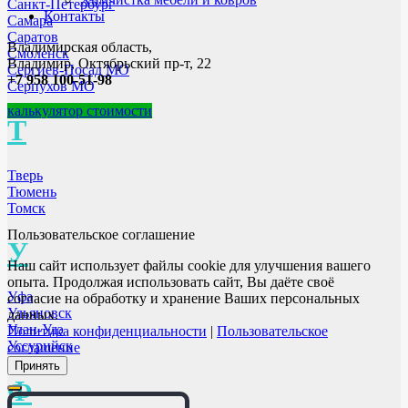
Санкт-Петербург
Контакты
Самара
Саратов
Владимирская область,
Смоленск
Владимир, Октябрьский пр-т, 22
Сергиев-Посад МО
+7 958 100-51-98
Серпухов МО
калькулятор стоимости
Т
Тверь
Тюмень
Томск
Пользовательское соглашение
У
Наш сайт использует файлы cookie для улучшения вашего
опыта. Продолжая использовать сайт, Вы даёте своё
Уфа
согласие на обработку и хранение Ваших персональных
Ульяновск
данных.
Улан-Удэ
Политика конфиденциальности
|
Пользовательское
Уссурийск
соглашение
Принять
Ф